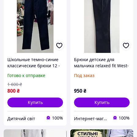
Школьные темно-синие
Брюки детские для
классические брюки 12 -
мальчика relaxed fit West-
13 - 14 лет для худенького
Fashion модель А 75Д
Готово к отправке
Под заказ
мальчика подростка,
синие
детские строгие брюки
1 600
₴
800
₴
950
₴
Купить
Купить
100%
100%
Дитячий світ
Интернет-магазин мужской и женской одежды "У Русланы"