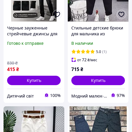
Черные зауженные
Стильные детские брюки
стрейчевые джинсы для
для мальчика из
худенького мальчика
коттонового джинса с
Готово к отправке
В наличии
подростка 170см,
эластаном, зауженные
подростковые узкие
книзу, на резинке с
5.0
(1)
джинсовые брюки на
карманами и ремнем
72
от
₴
/мес
830
₴
худого парня
415
₴
715
₴
Купить
Купить
100%
97%
Дитячий світ
Модний малюк-інтернет магазин диячого одягу