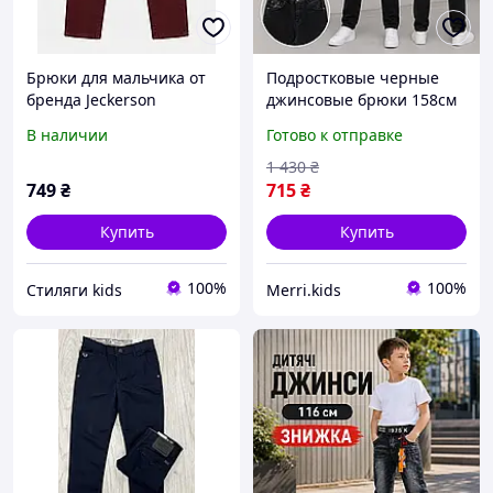
Брюки для мальчика от
Подростковые черные
бренда Jeckerson
джинсовые брюки 158см
зауженные стрейчевые
В наличии
Готово к отправке
классичесике темные
джинсы для худенького
1 430
₴
мальчика подростка
749
₴
715
₴
Купить
Купить
100%
100%
Стиляги kids
Merri.kids