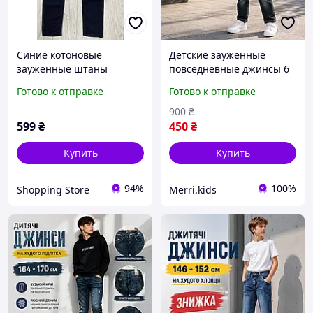
Синие котоновые
Детские зауженные
зауженные штаны
повседневные джинсы 6
чиносы для мальчика
лет под ремень для
Готово к отправке
Готово к отправке
подростка 146 см
мальчиков, детские
стильные синие тертые
900
₴
брюки
599
₴
450
₴
Купить
Купить
94%
100%
Shopping Store
Merri.kids