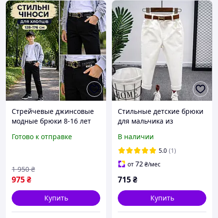
Стрейчевые джинсовые
Стильные детские брюки
модные брюки 8-16 лет
для мальчика из
для мальчиков и
коттонового джинса с
Готово к отправке
В наличии
подростков , черные
эластаном, зауженные
классические зауженные
книзу, на резинке с
5.0
(1)
топ штаны для парней в
карманами и ремнем 90
72
от
₴
/мес
1 950
₴
школу 176
975
₴
715
₴
Купить
Купить