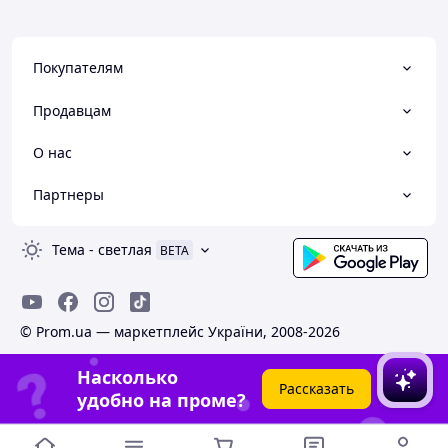
Покупателям
Продавцам
О нас
Партнеры
Тема
-
светлая
BETA
© Prom.ua — маркетплейс України, 2008-2026
Насколько
Рассказать
удобно на проме?