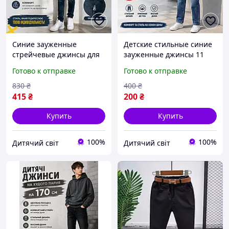
Синие зауженные
Детские стильные синие
стрейчевые джинсы для
зауженные джинсы 11
худенького мальчика
лет голубые тертые
Готово к отправке
Готово к отправке
подростка 164-170см,
прямые джинсовые
детские синие
брюки под ремень для
830
₴
400
₴
джинсовые брюки на 14-
мальчиков
415
₴
200
₴
16 лет
Купить
Купить
100%
100%
Дитячий світ
Дитячий світ