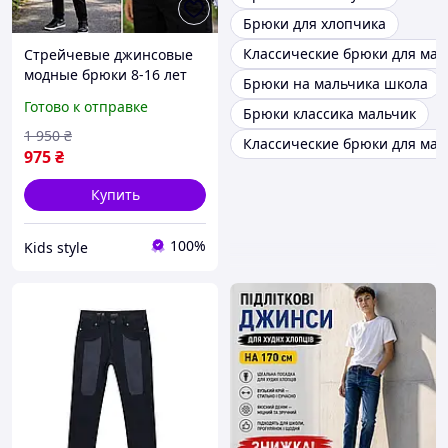
Брюки для хлопчика
Классические брюки для мал
Стрейчевые джинсовые
модные брюки 8-16 лет
Брюки на мальчика школа
для мальчиков и
Готово к отправке
Брюки классика мальчик
подростков , черные
классические зауженные
1 950
₴
Классические брюки для мал
топ штаны для парней в
975
₴
школу
Купить
100%
Kids style