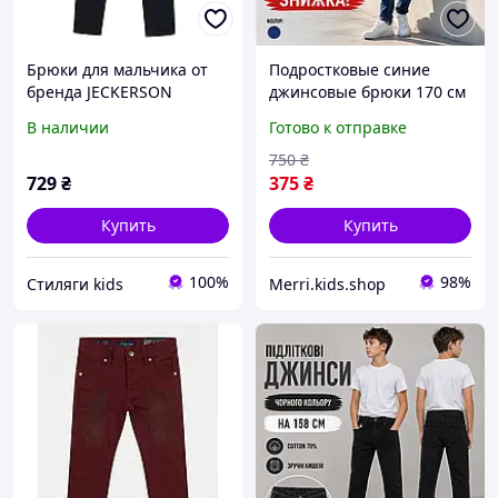
Брюки для мальчика от
Подростковые синие
бренда JECKERSON
джинсовые брюки 170 см
для худых зауженные
В наличии
Готово к отправке
стрейчевые черные
джинсы для мальчика
750
₴
подростка юниор
729
₴
375
₴
Купить
Купить
100%
98%
Стиляги kids
Merri.kids.shop