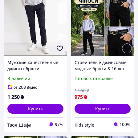
Мужские качественные
Стрейчевые джинсовые
джинсы брюки
модные брюки 8-16 лет
стрейчевые тёмно-синие
для мальчиков и
В наличии
Готово к отправке
на флисе на высоких
подростков , черные
мужчин на зиму
классические зауженные
208
от
₴
/мес
1 950
₴
топ штаны для парней в
1 250
₴
975
₴
школу 140
Купить
Купить
97%
100%
Твоя_Шафа
Kids style