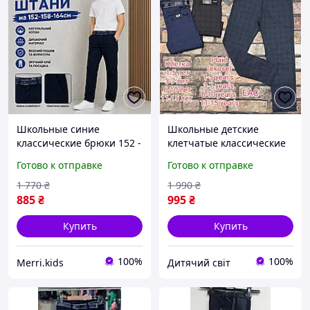
Школьные синие
Школьные детские
классические брюки 152 -
клетчатые классические
158 - 164 см для
брюки на мальчика 146
Готово к отправке
Готово к отправке
худенького мальчика
см штаны подростковые
подростка, подростковые
черные синие штаны в
1 770
₴
1 990
₴
темно-синие коттоновые
клетку на 11 лет
885
₴
995
₴
брюки
Купить
Купить
100%
100%
Merri.kids
Дитячий світ