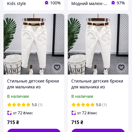
100%
97%
Kids style
Модний малюк-інтернет магазин диячого одягу
Стильные детские брюки
Стильные детские брюки
для мальчика из
для мальчика из
коттонового джинса с
коттонового джинса с
В наличии
В наличии
эластаном, зауженные
эластаном, зауженные
книзу, на резинке с
книзу, на резинке с
5.0
(1)
5.0
(1)
карманами и ремнем 100
карманами и ремнем 110
72
72
от
₴
/мес
от
₴
/мес
715
₴
715
₴