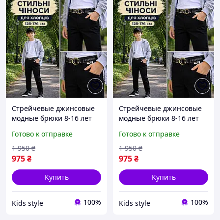
Стрейчевые джинсовые
Стрейчевые джинсовые
модные брюки 8-16 лет
модные брюки 8-16 лет
для мальчиков и
для мальчиков и
Готово к отправке
Готово к отправке
подростков , черные
подростков , черные
классические зауженные
классические зауженные
1 950
₴
1 950
₴
топ штаны для парней в
топ штаны для парней в
975
₴
975
₴
школу 152
школу 164
Купить
Купить
100%
100%
Kids style
Kids style