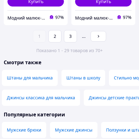
Купить
Купить
97%
97%
Модний малюк-інтернет магазин диячого одягу
Модний малюк-інтернет магазин диячого одягу
1
2
3
...
Показано 1 - 29 товаров из 70+
Смотри также
Штаны для мальчика
Штаны в школу
Стильно мо
Джинсы классика для мальчика
Джинсы детские прак
Популярные категории
Мужские брюки
Мужские джинсы
Ползунки и шт