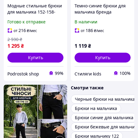
Модные стильные брюки
Темно-синие брюки для
для мальчика 152-158-
мальчика бренда
164-170-176см нарядные
Jeckerson
Готово к отправке
В наличии
белые, зауженные
джинсы детские на весну
216
186
от
₴
/мес
от
₴
/мес
хорошего качества
2 590
₴
1 295
₴
1 119
₴
Купить
Купить
99%
100%
Podrostok shop
Стиляги kids
Смотри также
Черные брюки на мальчика
Брюки на мальчика
Брюки синие для мальчика
Брюки бежевые для мальчик
Брюки мальчику 122