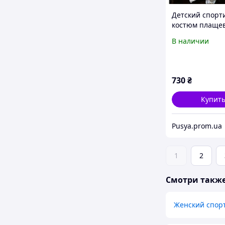
Детский спор
костюм плащев
флисе серый
В наличии
730
₴
Купит
Pusya.prom.ua
1
2
Смотри такж
Женский спорт