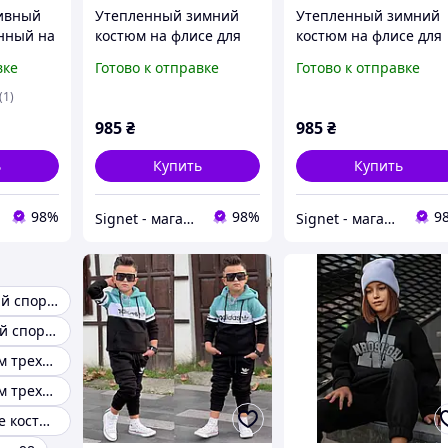
тивный
Утепленный зимний
Утепленный зимний
нный на
костюм на флисе для
костюм на флисе для
ьчика
мальчиков
мальчиков
вке
Готово к отправке
Готово к отправке
(1)
985
₴
985
₴
ь
Купить
Купить
98%
98%
9
Signet - магазин для всей семьи!
Signet - магазин для всей семьи!
Дитячий теплий спортивний костюм
Детский теплый спортивный костюм
Детский костюм трехнитка
Детский костюм трехнитка на флисе 134
Детские теплые костюмы на флисе