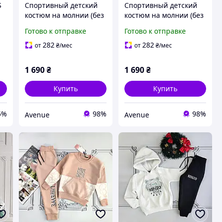
S
Спортивный детский
Спортивный детский
костюм на молнии (без
костюм на молнии (без
флиса),не катается
флиса),не катается
Готово к отправке
Готово к отправке
282
282
от
₴
/мес
от
₴
/мес
1 690
₴
1 690
₴
Купить
Купить
5%
98%
98%
Avenue
Avenue