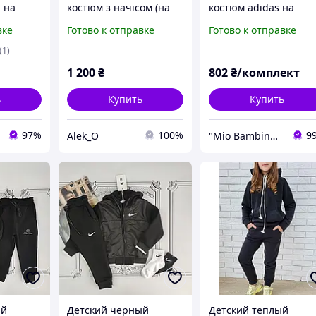
 на
костюм з начісом (на
костюм adidas на
чки 6-15
флісі) 122,128,134р,
флисе для
вке
Готово к отправке
Готово к отправке
еры 3
новорожденных
(1)
1 200
₴
802
₴/комплект
ь
Купить
Купить
97%
100%
9
Alek_O
"Mio Bambino" магазин детской брендовой одежды
ый
Детский черный
Детский теплый