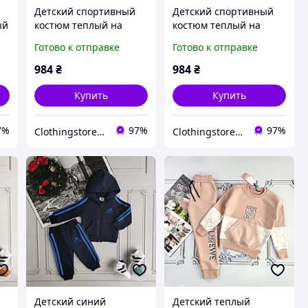
Детский спортивный
Детский спортивный
ый
костюм теплый на
костюм теплый на
и
флисе для девочки 6-15
флисе для девочки 6-15
Готово к отправке
Готово к отправке
ры
лет 36-44 размеры
лет 36-44 размеры
коричневый
984
₴
984
₴
Купить
Купить
7%
97%
97%
Сlothingstore - стиль та комфорт.
Сlothingstore - стиль та комфорт.
Детский синий
Детский теплый