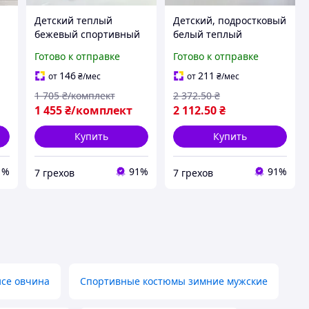
Детский теплый
Детский, подростковый
бежевый спортивный
белый теплый
костюм на флисе Loewe
спортивный костюм на
Готово к отправке
Готово к отправке
для девочки ORG1807
флисе Кензо 7gr1819
7gr1561
146
211
от
₴
/мес
от
₴
/мес
1 705
₴/комплект
2 372
.50
₴
т
1 455
₴/комплект
2 112
.50
₴
Купить
Купить
1%
91%
91%
7 грехов
7 грехов
се овчина
Спортивные костюмы зимние мужские