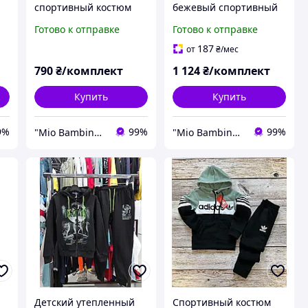
спортивный костюм
бежевый спортивный
adidas на флисе
костюм на флисе Loewe
Готово к отправке
Готово к отправке
для девочки
187
от
₴
/мес
790
₴/комплект
1 124
₴/комплект
Купить
Купить
9%
99%
99%
"Mio Bambino" магазин детской брендовой одежды
"Mio Bambino" магазин детской брендовой одежды
Детский утепленный
Спортивный костюм