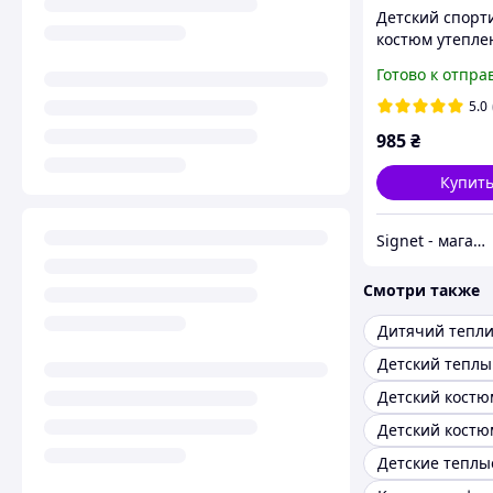
Детский спор
костюм утепле
флисе для мал
Готово к отпра
5.0
985
₴
Купит
Signet - магазин для всей семьи!
Смотри также