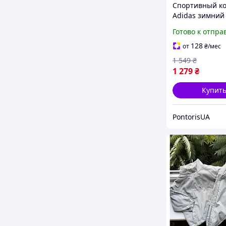
Спортивный к
Adidas зимний
мальчиков и д
Готово к отпра
детский на фл
адидас черны
128
от
₴
/мес
1 549
₴
1 279
₴
Купит
PontorisUA