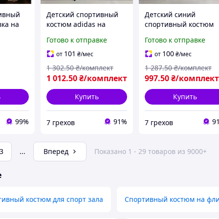
тивный
Детский спортивный
Детский синий
ка на
костюм adidas на
спортивный костюм
флисе для
adidas на флисе
Готово к отправке
Готово к отправке
новорожденных
ORG430 7gr394
ORG427
101
100
от
₴
/мес
от
₴
/мес
1 302
.50
₴/комплект
1 287
.50
₴/комплект
1 012
.50
₴/комплект
997
.50
₴/комплек
ь
Купить
Купить
99%
91%
9
7 грехов
7 грехов
3
...
Вперед
Показано 1 - 29 товаров из 9000+
е
ивный костюм для спорт зала
Спортивный костюм на фли