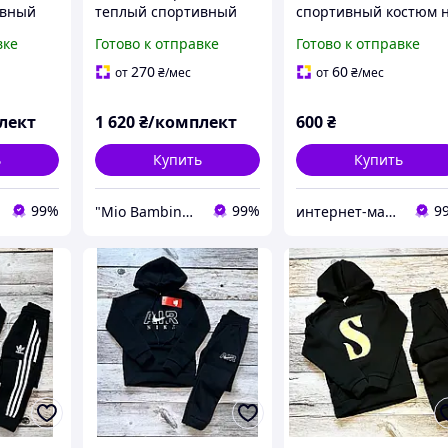
ивный
теплый спортивный
спортивный костюм 
е Loro
костюм на флисе Nike
флисе Унисекс.
вке
Готово к отправке
Готово к отправке
Утепленный черный
костюм с капюшоном
270
60
от
₴
/мес
от
₴
/мес
6-8 лет
лект
1 620
₴/комплект
600
₴
ь
Купить
Купить
99%
99%
9
"Mio Bambino" магазин детской брендовой одежды
интернет-магазин "Amina Style"