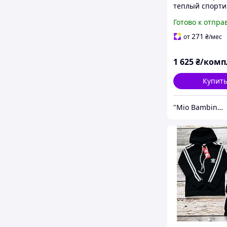
теплый спорт
костюм на флис
Готово к отпра
Piana
271
от
₴
/мес
1 625
₴/комп
Купит
"Mio Bambino" магазин детской брендовой одежды