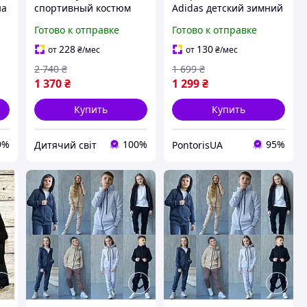
на
спортивный костюм
Adidas детский зимний
Grace на флисе для
для мальчиков и
Готово к отправке
Готово к отправке
мальчика подростка
девочек кофта штаны
теплые костюмы ВОЛК
на флисе адидас
228
130
от
₴
/мес
от
₴
/мес
для детей 9-14
черный
2 740
₴
1 699
₴
1 370
₴
1 299
₴
Купить
Купить
9%
100%
95%
Дитячий світ
PontorisUA