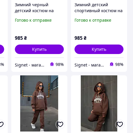
Зимний черный
Зимний детский
детский костюм на
спортивный костюм на
флисе для мальчиков и
флисе для детей 6-12
Готово к отправке
Готово к отправке
девочек
лет
985
₴
985
₴
Купить
Купить
8%
98%
98%
Signet - магазин для всей семьи!
Signet - магазин для всей семьи!