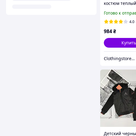
костюм теплый
флисе для дево
Готово к отпра
лет 36-44 разм
цвета
4.0
984
₴
Купит
Сlothingstore - стиль та комфорт.
Детский черн