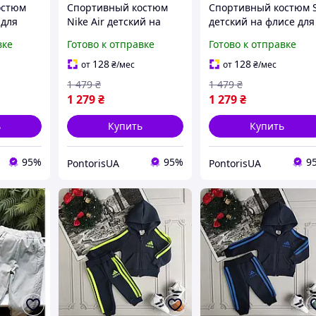
остюм
Спортивный костюм
Спортивный костюм 
 для
Nike Air детский на
детский на флисе для
евочек
флисе для мальчиков и
мальчиков и девочек
вке
Готово к отправке
Готово к отправке
исе
девочек зимний кофта
зимний кофта штаны
й
штаны найк черный
черный
128
128
от
₴
/мес
от
₴
/мес
1 479
₴
1 479
₴
1 279
₴
1 279
₴
ь
Купить
Купить
95%
95%
9
PontorisUA
PontorisUA