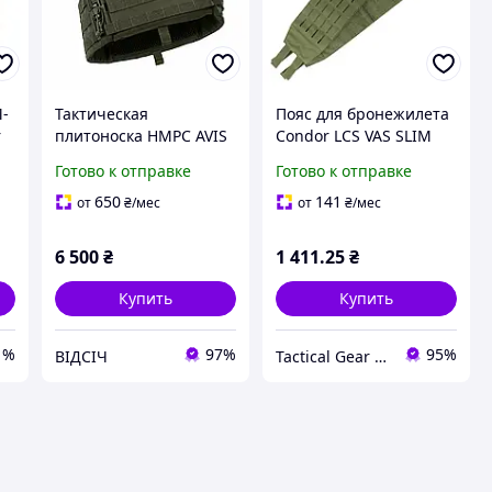
M-
Тактическая
Пояс для бронежилета
r
плитоноска HMPC AVIS
Condor LCS VAS SLIM
GEAR Ranger Green с
CUMMERBUND
Готово к отправке
Готово к отправке
ры
системой быстрого
(2PCS/PACK) 221122
сброса олива военный
Large, Олива (Olive)
650
141
от
₴
/мес
от
₴
/мес
бронежилет MOLLE для
плит
6 500
₴
1 411
.25
₴
Купить
Купить
1%
97%
95%
ВІДСІЧ
Tactical Gear Ukraine