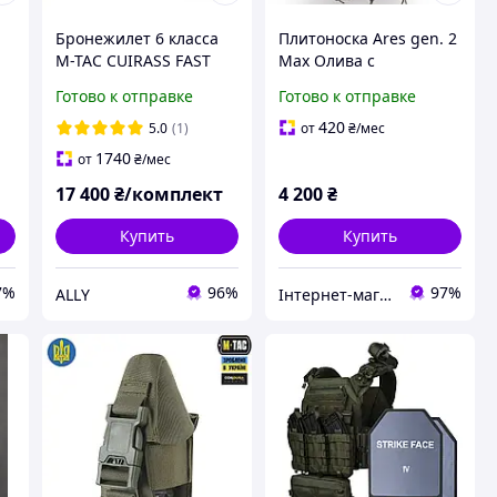
Бронежилет 6 класса
Плитоноска Ares gen. 2
M-TAC CUIRASS FAST
Max Олива с
QRS M 2,9 кг олива с
подсумками под АК
Готово к отправке
Готово к отправке
системой быстрого
(плитоноска без плит)
й
сброса MOLLE + 6
420
5.0
(1)
от
₴
/мес
подсумков
1740
от
₴
/мес
17 400
₴/комплект
4 200
₴
Купить
Купить
7%
96%
97%
ALLY
Інтернет-магазин "Закупка онлайн"