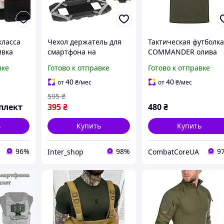
класса
Чехол держатель для
Тактическая футболк
ивка
смартфона на
COMMANDER олива
Pro Max
Бронежилет
мужская |
вке
Готово к отправке
Готово к отправке
Плитоноску РПС
Влаговодоотводящая
тактический откидной
военная футболка дл
40
40
от
₴
/мес
от
₴
/мес
для военных ВСУ
ЗСУ, НГУ под
595
₴
Олива VE-33
бронежилет и
плект
395
₴
480
₴
шевроны
ь
Купить
Купить
96%
98%
9
Inter_shop
CombatCoreUA