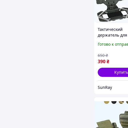
Тактический
держатель для
телефона на
Готово к отпра
бронежилет
плитоноску Ол
650
₴
390
₴
Купит
SunRay