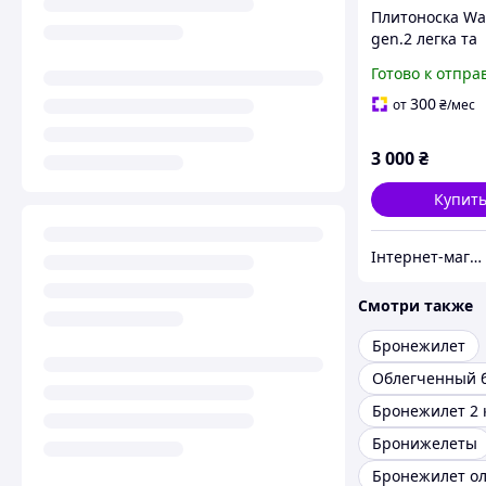
Плитоноска W
gen.2 легка та
комфортна (пл
Готово к отпра
без плит)
300
от
₴
/мес
3 000
₴
Купит
Інтернет-магазин "Закупка онлайн"
Смотри также
Бронежилет
Бронижелеты
Бронежилет о