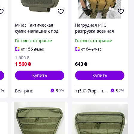
а
M-Tac Тактическая
Нагрудная РПС
сумка-напашник под
разгрузка военная
плитоноску олива
армейская на
Готово к отправке
Готово к отправке
Large Elite Gen.II
бронежилет кайот
я
Универсальный
156
64
от
₴
/мес
от
₴
/мес
подсумок на
1 600
₴
бронежилет
1 560
₴
643
₴
Купить
Купить
7%
99%
92%
Велгрінс
⭐️(5.0) 7top - перевірені топові товари та обслуговування