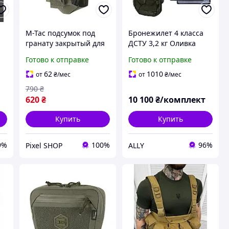
M-Tac подсумок под
Бронежилет 4 класса
гранату закрытый для
ДСТУ 3,2 кг Оливка
военных олива РГД-5 и
Warmor Gen.3 Pro Max
Готово к отправке
Готово к отправке
Ф-1, Подсумок для
9 подсумков
гранат на бронежилет
62
1010
от
₴
/мес
от
₴
/мес
790
₴
ет
620
₴
10 100
₴/комплект
Купить
Купить
9%
100%
96%
Pixel SHOP
ALLY