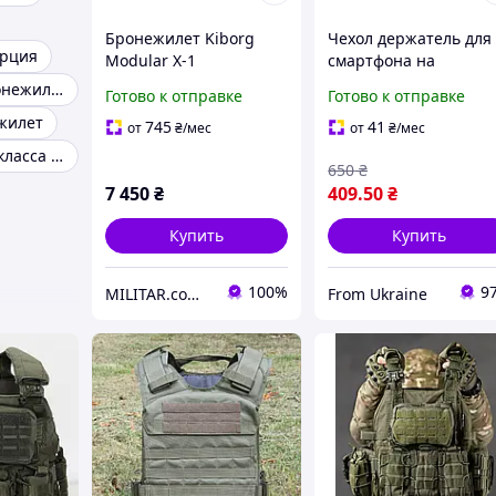
Бронежилет Kiborg
Чехол держатель для
урция
Modular X-1
смартфона на
Увеличенная площадь
Бронежилет
Армейский бронежилет
Готово к отправке
Готово к отправке
защиты, Олива, M
Плитоноску РПС
жилет
тактический откидно
745
41
от
₴
/мес
от
₴
/мес
для военных ВСУ
Бронежилет 1 класса защиты
650
₴
Олива VE-33
7 450
₴
409
.50
₴
Купить
Купить
100%
9
MILITAR.com.ua
From Ukraine