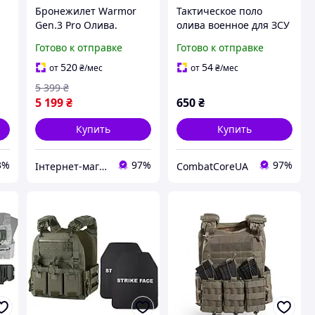
Бронежилет Warmor
Тактическое поло
Gen.3 Pro Олива.
олива военное для ЗСУ
я
Армейская плитоноска
НГУ под бронежилет с
Готово к отправке
Готово к отправке
с системой сброса и 3
липучками под
D
подсумками ЗСУ
шевроны летнее, для
520
54
от
₴
/мес
от
₴
/мес
служби полигона
5 399
₴
5 199
₴
650
₴
Купить
Купить
3%
97%
97%
Інтернет-магазин "Закупка онлайн"
CombatCoreUA