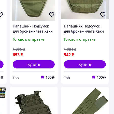
Напашник Подсумок
Напашник Подсумок
для бронежилета Хаки
для бронежилета Хаки
(Олива) больший
(Олива)
Готово к отправке
Готово к отправке
1 306
₴
1 084
₴
653
₴
542
₴
Купить
Купить
6%
100%
100%
Tob
Tob