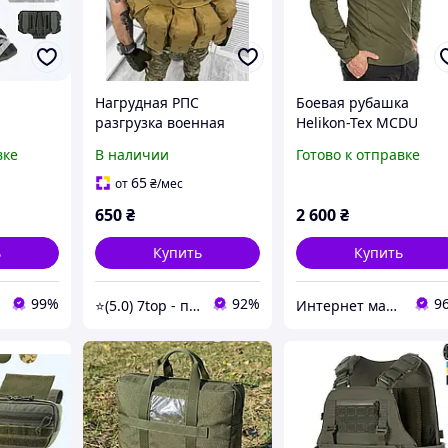
Нагрудная РПС
Боевая рубашка
разгрузка военная
Helikon-Tex MCDU
армейская на
Combat олива
вке
В наличии
Готово к отправке
бронежилет кайот
тактическая рубашка
ива
под бронежилет,
65
от
₴
/мес
оригинал Польша
650
₴
2 600
₴
ь
Купить
Купить
99%
92%
9
⭐️(5.0) 7top - перевірені топові товари та обслуговування
Интернет магазин Tirlimboom