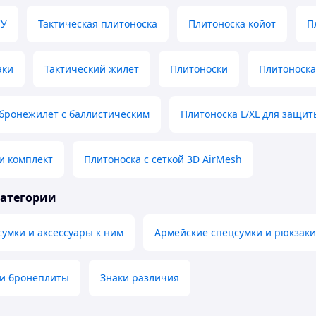
СУ
Тактическая плитоноска
Плитоноска койот
П
аки
Тактический жилет
Плитоноски
Плитоноска
бронежилет с баллистическим
Плитоноска L/XL для защит
и комплект
Плитоноска с сеткой 3D AirMesh
категории
умки и аксессуары к ним
Армейские спецсумки и рюкзаки
и бронеплиты
Знаки различия