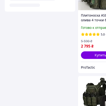
Плитоноска A
олива 4 точки 
сброса / Брон
Готово к отпра
НГУ / Тактичес
плитоноска
5.0
5 590
₴
2 795
₴
Купит
ProTactic