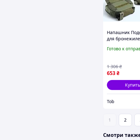
Напашник Под
для бронежиле
(Олива) Корду
Готово к отпра
1 306
₴
653
₴
Купит
Tob
1
2
Смотри такж