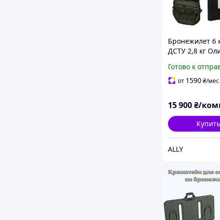
Бронежилет 6 
ДСТУ 2,8 кг Ол
Warmor Gen.3 
Готово к отпра
9 подсумков
1590
от
₴
/мес
15 900
₴/ком
Купит
ALLY