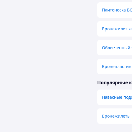
Плитоноска В
Бронежилет х
Облегченный 
Бронепластин
Популярные 
Навесные подс
Бронежилеты 