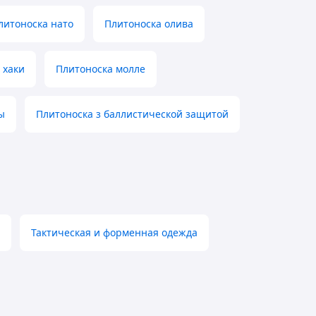
литоноска нато
Плитоноска олива
 хаки
Плитоноска молле
ы
Плитоноска з баллистической защитой
Тактическая и форменная одежда