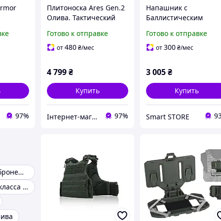
armor
Плитоноска Ares Gen.2
Напашник с
Олива. Тактический
Баллистическим
итоноска
бронежилет с
пакетом Подсумок дл
вке
Готово к отправке
Готово к отправке
подсумками для армии
бронежилета Хаки
(Олива) Cordura 1000
480
300
от
₴
/мес
от
₴
/мес
больший
4 799
₴
3 005
₴
ь
Купить
Купить
97%
97%
9
Інтернет-магазин "Закупка онлайн"
Smart STORE
Облегченный бронежилет
Бронежилет 2 класса защиты
лива