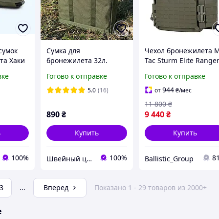
сумок
Сумка для
Чехол бронежилета 
та Хаки
бронежилета 32л.
Tac Sturm Elite Range
ра
Олива, Хаки
Green, тактическая
вке
Готово к отправке
Готово к отправке
транспортная, чехол
плитоноска из корду
на плитоноску броник
с быстрым сбросом
944
5.0
(16)
от
₴
/мес
для ЗСУ НГУ ВСУ ТРО
олива
11 800
₴
СБУ ССО
890
₴
9 440
₴
ь
Купить
Купить
100%
100%
8
Швейный цех "Мультикам Юа"
Ballistic_Group
3
...
Вперед
Показано 1 - 29 товаров из 2000+
е