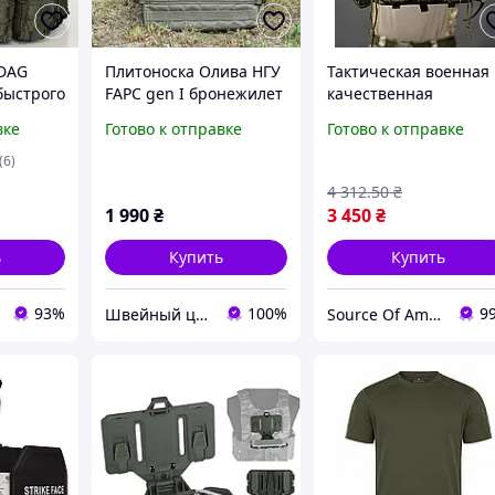
SDAG
Плитоноска Олива НГУ
Тактическая военная
быстрого
FAPC gen I бронежилет
качественная
ежилет
без плит ЗСУ, плитник
плитоноска 4 точки
вке
Готово к отправке
Готово к отправке
кая
броник тактический,
быстрого сброса с
армейский хаки
подсумками Single
(6)
Sword Олива
4 312
.50
₴
армейский бронежил
1 990
₴
3 450
₴
ь
Купить
Купить
93%
100%
9
Швейный цех "Мультикам Юа"
Source Of Ammunition