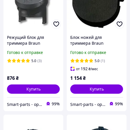
Режущий блок для
Блок ножей для
триммера Braun
триммера Braun
81634451
81428925
Готово к отправке
Готово к отправке
5.0
(3)
5.0
(1)
192
от
₴
/мес
876
₴
1 154
₴
Купить
Купить
99%
99%
Smart-parts - оригинальные запчасти к бытовой технике
Smart-parts - оригинальные запчасти к бытовой технике