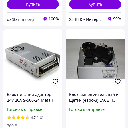
Купить
Купить
100%
99%
uaStarlink.org
25 ВЕК - Интернет-Магазин: электрический, бензиновый, аккумуляторный инструмент и строительство.
Блок питания адаптер
Блок выпрямительный и
24V 20A S-500-24 Metall
щетки (евро-3) LACETTI
7432
1.4-1.8,NEXIA1.6 DOHC NG
Готово к отправке
Готово к отправке
Корея
4.7
(18)
760
₴