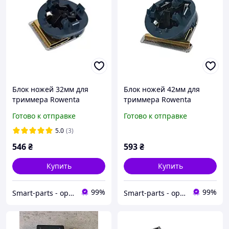
Блок ножей 32мм для
Блок ножей 42мм для
триммера Rowenta
триммера Rowenta
TN9460F4, SS-1810001311
TN9460F4, SS-1810001314
Готово к отправке
Готово к отправке
5.0
(3)
546
₴
593
₴
Купить
Купить
99%
99%
Smart-parts - оригинальные запчасти к бытовой технике
Smart-parts - оригинальные запчасти к бытовой технике