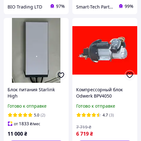
97%
99%
BIO Trading LTD
Smart-Tech Parts Запчасти для ноутбуков
Блок питания Starlink
Компрессорный блок
High
Odwerk BPV4050
Performance(business or
Готово к отправке
Готово к отправке
mobility) power supply
5.0
(2)
4.7
(3)
1833
от
₴
/мес
7 719
₴
11 000
₴
6 719
₴