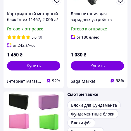
Картриджный моторный
Блок питания для
блок Intex 11467, 2 006 л/
зарядных устройств
ч, тип А БЕЗ
ToolkitRC ADP100 100Вт
Готово к отправке
Готово к отправке
КОМПЛЕКТАЦИИ
20В 5А, XT60
180
5.0
(3)
от
₴
/мес
242
от
₴
/мес
1 450
₴
1 080
₴
Купить
Купить
92%
98%
Інтернет магазин S-Pool
Saga Market
Смотри также
Блоки для фундамента
Фундаментные блоки
Блоки фбс