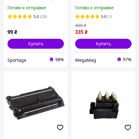
фитнеса, йога-блок, кубик
Готово к отправке
Готово к отправке
(EVA) цвета в
ассортименте
5.0
(20)
5.0
(1)
400
₴
99
₴
335
₴
Купить
Купить
98%
97%
Sportage
MegaMag