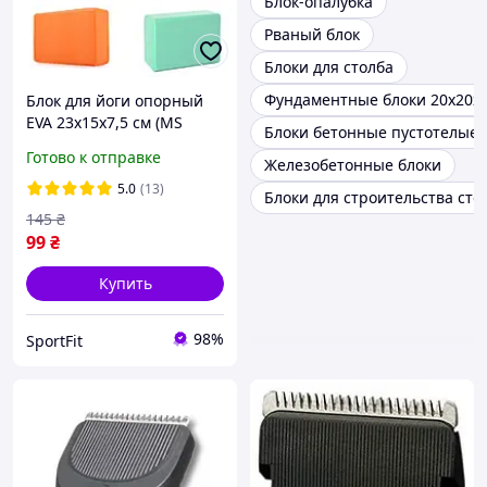
Блок-опалубка
Рваный блок
Блоки для столба
Фундаментные блоки 20х20х
Блок для йоги опорный
EVA 23х15х7,5 см (MS
Блоки бетонные пустотелые
0858-2)
Готово к отправке
Железобетонные блоки
5.0
(13)
Блоки для строительства сте
145
₴
99
₴
Купить
98%
SportFit