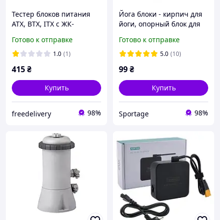
Тестер блоков питания
Йога блоки - кирпич для
ATX, BTX, ITX с ЖК-
йоги, опорный блок для
дисплеем 20/24pin SATA
фитнеса, йога-блок, кубик
Готово к отправке
Готово к отправке
Molex
(EVA) цвета в
ассортименте Черный
1.0
(1)
5.0
(10)
415
₴
99
₴
Купить
Купить
98%
98%
freedelivery
Sportage