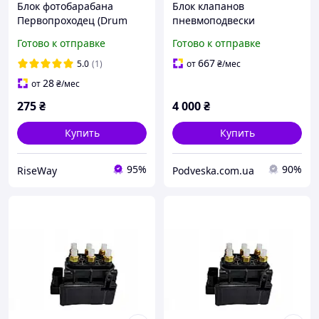
Блок фотобарабана
Блок клапанов
Первопроходец (Drum
пневмоподвески
Unit) Brother DR-2100 (DR-
Mercedes Benz ML W164
Готово к отправке
Готово к отправке
2175)
667
5.0
(1)
от
₴
/мес
28
от
₴
/мес
275
₴
4 000
₴
Купить
Купить
95%
90%
RiseWay
Podveska.com.ua