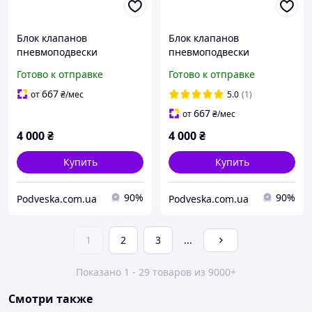
Блок клапанов
Блок клапанов
пневмоподвески
пневмоподвески
Mercedes Benz GL W166
Mercedes W 221
Готово к отправке
Готово к отправке
667
от
₴
/мес
5.0
(1)
667
от
₴
/мес
4 000
₴
4 000
₴
Купить
Купить
90%
90%
Podveska.com.ua
Podveska.com.ua
1
2
3
...
Показано 1 - 29 товаров из 9000+
Смотри также