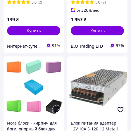
5.0
(2)
5.0
(2)
326
от
₴
/мес
139
₴
1 957
₴
Купить
Купить
91%
97%
Интернет-супермаркет
BIO Trading LTD
Йога блоки - кирпич для
Блок питания адаптер
йоги, опорный блок для
12V 10A S-120-12 Metall