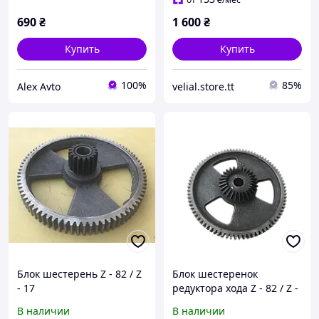
690
₴
1 600
₴
Купить
Купить
100%
85%
Alex Avto
velial.store.tt
Блок шестерень Z - 82 / Z
Блок шестеренок
- 17
редуктора хода Z - 82 / Z -
28
В наличии
В наличии