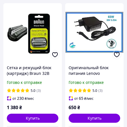
Сетка и режущий блок
Оригинальный блок
(картридж) Braun 32B
питания Lenovo
Series 3 для мужской
ADLX65CCGE2A 20V 3.25A
Готово к отправке
Готово к отправке
электробритвы 01421
65W 4.0*1.7 мм
5.0
(3)
5.0
(3)
230
65
от
₴
/мес
от
₴
/мес
1 380
₴
650
₴
Купить
Купить