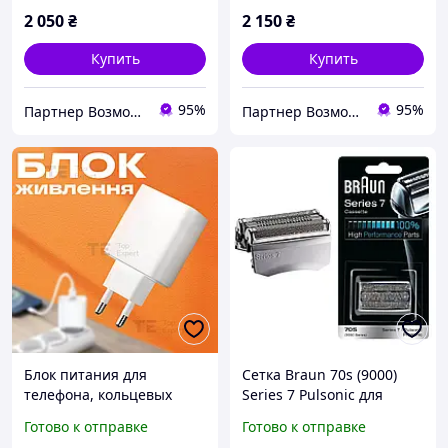
2 050
₴
2 150
₴
Купить
Купить
95%
95%
Партнер Возможностей
Партнер Возможностей
Блок питания для
Сетка Braun 70s (9000)
телефона, кольцевых
Series 7 Pulsonic для
ламп, без USB кабеля
мужской электробритвы
Готово к отправке
Готово к отправке
01261