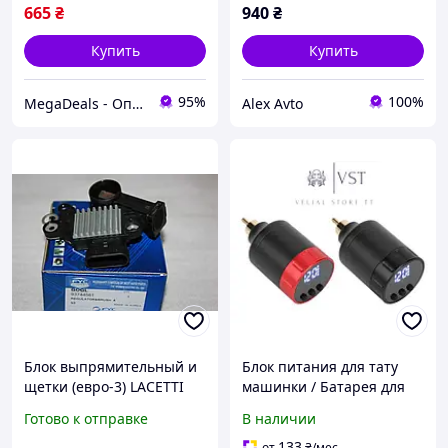
665
₴
940
₴
Купить
Купить
95%
100%
MegaDeals - Оптовый интернет магазин
Alex Avto
Блок выпрямительный и
Блок питания для тату
щетки (евро-3) LACETTI
машинки / Батарея для
1.4-1.8,NEXIA1.6 DOHC
тату машинки
Готово к отправке
В наличии
КАР-ОЕМ Корея (ориг)
133
от
₴
/мес