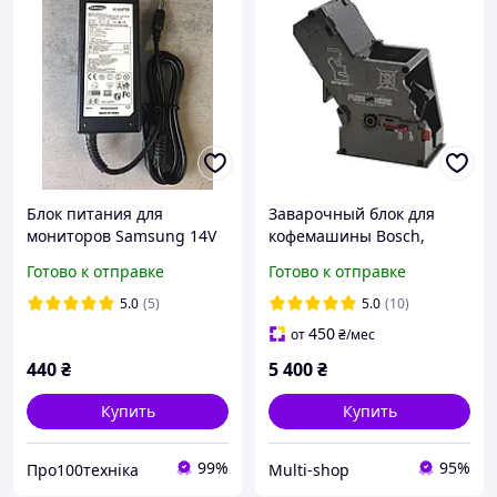
Блок питания для
Заварочный блок для
мониторов Samsung 14V
кофемашины Bosch,
3A 6.5*4.4 мм
Siemens 11014117
Готово к отправке
Готово к отправке
(00741901, 11007132,
00704118)
5.0
(5)
5.0
(10)
450
от
₴
/мес
440
₴
5 400
₴
Купить
Купить
99%
95%
Про100техніка
Multi-shop