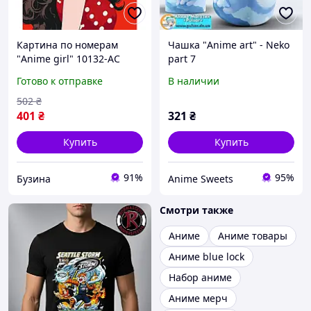
Картина по номерам
Чашка "Anime art" - Neko
"Anime girl" 10132-AC
part 7
40х50 см buzyna
Готово к отправке
В наличии
502
₴
401
₴
321
₴
Купить
Купить
91%
95%
Бузина
Anime Sweets
Смотри также
Аниме
Аниме товары
Аниме blue lock
Набор аниме
Аниме мерч