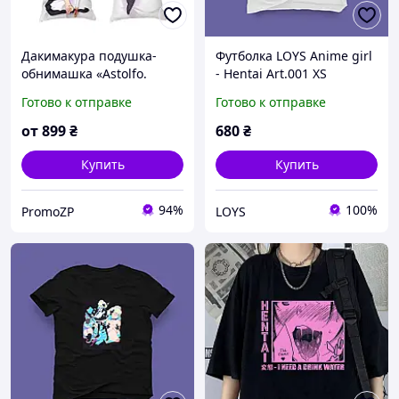
Дакимакура подушка-
Футболка LOYS Anime girl
обнимашка «Astolfo.
- Hentai Art.001 XS
Anime. Art»
Готово к отправке
Готово к отправке
от
899
₴
680
₴
Купить
Купить
94%
100%
PromoZP
LOYS