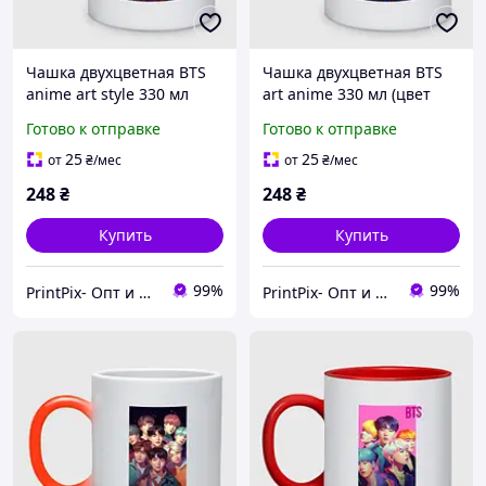
Чашка двухцветная BTS
Чашка двухцветная BTS
anime art style 330 мл
art anime 330 мл (цвет
(цвет чашки на выбор)
чашки на выбор)
Готово к отправке
Готово к отправке
25
25
от
₴
/мес
от
₴
/мес
248
₴
248
₴
Купить
Купить
99%
99%
PrintPix- Опт и Розница
PrintPix- Опт и Розница