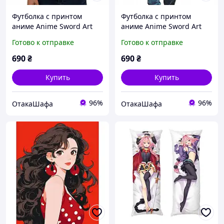
Футболка с принтом
Футболка с принтом
аниме Anime Sword Art
аниме Anime Sword Art
Online 3, Белый, XS
Online, Белый, XS
Готово к отправке
Готово к отправке
690
₴
690
₴
Купить
Купить
96%
96%
ОтакаШафа
ОтакаШафа