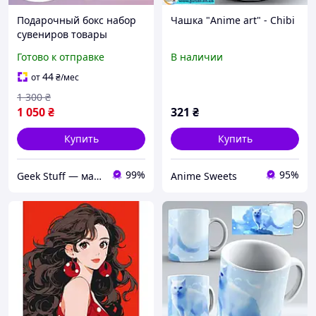
Подарочный бокс набор
Чашка "Anime art" - Chibi
сувениров товары
СЮРПРИЗ Мастера меча
Готово к отправке
В наличии
онлайн Sword art online
Конно Юки anime box
44
от
₴
/мес
1 300
₴
1 050
₴
321
₴
Купить
Купить
99%
95%
Geek Stuff — магазин аниме, гиков, Kpop товаров. Сувениры с вашим принтом и полиграфия
Anime Sweets