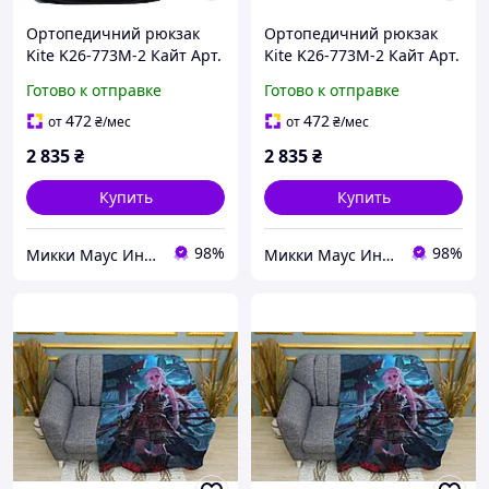
Ортопедичний рюкзак
Ортопедичний рюкзак
Kite K26-773M-2 Кайт Арт.
Kite K26-773M-2 Кайт Арт.
K-773-AD на зріст 130-145
K-773-AD + Подарок
Готово к отправке
Готово к отправке
см, 4-8 класи
Бутылка для воды Kite
K25-400-04 530мл.
472
472
от
₴
/мес
от
₴
/мес
фиолетовая
2 835
₴
2 835
₴
Купить
Купить
98%
98%
Микки Маус Интернет-магазин
Микки Маус Интернет-магазин