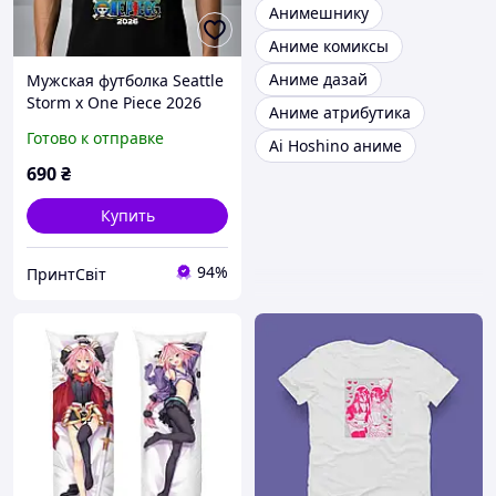
Анимешнику
Аниме комиксы
Аниме дазай
Мужская футболка Seattle
Storm x One Piece 2026
Аниме атрибутика
Anime Art, Черный, XS
Готово к отправке
Ai Hoshino аниме
690
₴
Купить
94%
ПринтСвіт