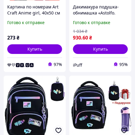
Картина по номерам Art
Дакимакура подушка-
Craft Anime girl, 40x50 см
обнимашка «Astolfo.
(10132-AC)
Anime. Art» габардин
Готово к отправке
Готово к отправке
70х30 см
1 034
₴
273
₴
930
.60
₴
Купить
Купить
97%
95%
💙💛🆅🆅.🆄🅰
iPuff