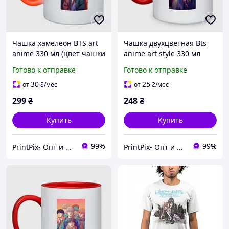
Чашка хамелеон BTS art
Чашка двухцветная Bts
anime 330 мл (цвет чашки
anime art style 330 мл
на выбор)
(цвет чашки на выбор)
Готово к отправке
Готово к отправке
30
25
от
₴
/мес
от
₴
/мес
299
₴
248
₴
Купить
Купить
99%
99%
PrintPix- Опт и Розница
PrintPix- Опт и Розница