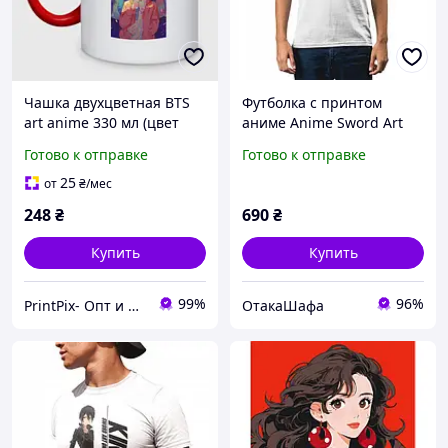
Чашка двухцветная BTS
Футболка с принтом
art anime 330 мл (цвет
аниме Anime Sword Art
чашки на выбор)
Online 6, Белый, XS
Готово к отправке
Готово к отправке
25
от
₴
/мес
248
₴
690
₴
Купить
Купить
99%
96%
PrintPix- Опт и Розница
ОтакаШафа