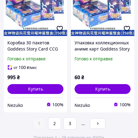
Коробка 30 пакетов
Упаковка коллекционных
Goddess Story Card CCG
аниме карт Goddess Story
TCG Sealed Booster Box
Card CCG TCG Sealed
Готово к отправке
Готово к отправке
S2E7 Waifu Anime Art PTR
Booster Box S2E7 Waifu
коллекционных аниме
Anime Art PTR капточ
100
от
₴
/мес
девушек карточек
995
₴
60
₴
Купить
Купить
100%
100%
Nezuko
Nezuko
1
2
3
...
Показано 1 - 29 товаров из 3000+