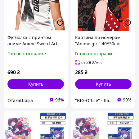
Футболка с принтом
Картина по номерам
аниме Anime Sword Art
"Anime girl" 40*50см,
Online 10, Белый, XS
термопакет, ТМ ART Craft,
Готово к отправке
Готово к отправке
Украина
28
от
₴
/мес
690
₴
285
₴
Купить
Купить
96%
99%
ОтакаШафа
"BIG-Office" - Канцтовары, рюкзаки и товары для творчества!