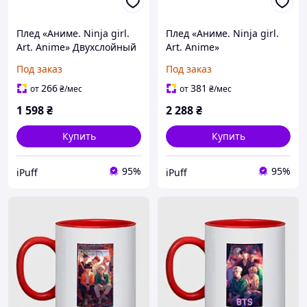
Плед «Аниме. Ninja girl.
Плед «Аниме. Ninja girl.
Art. Anime» Двухслойный
Art. Anime»
с печатью с обеих
Однослойный, 150х210 см
Под заказ
Под заказ
сторон, 135х150 см
266
381
от
₴
/мес
от
₴
/мес
1 598
₴
2 288
₴
Купить
Купить
95%
95%
iPuff
iPuff