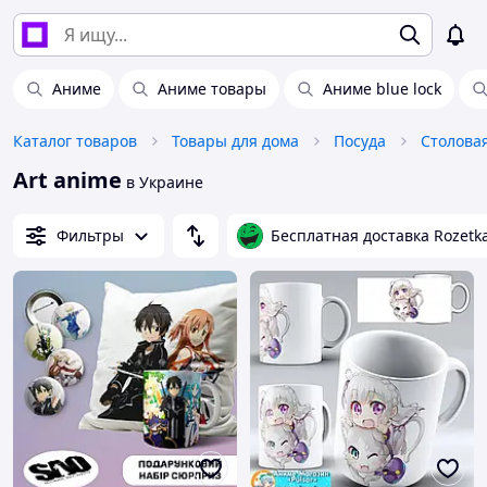
Аниме
Аниме товары
Аниме blue lock
Каталог товаров
Товары для дома
Посуда
Столова
Art anime
в Украине
Фильтры
Бесплатная доставка Rozetk