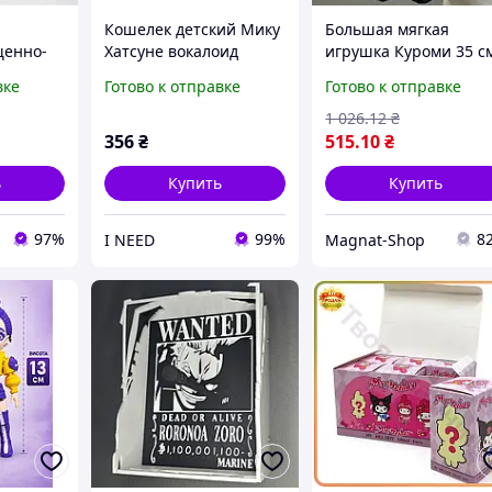
й
Кошелек детский Мику
Большая мягкая
щенно-
Хатсуне вокалоид
игрушка Куроми 35 с
Аниме
аниме визитница
и гипоаллергенная,
вке
Готово к отправке
Готово к отправке
3952 +
подарок
плюшевая кукла с
аниме для подарка и
1 026
.12
₴
декора код 591742
356
₴
515
.10
₴
ь
Купить
Купить
97%
99%
8
I NEED
Magnat-Shop