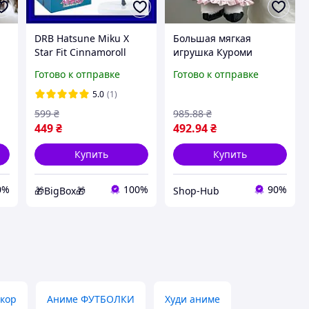
DRB Hatsune Miku X
Большая мягкая
Star Fit Cinnamoroll
игрушка Куроми
коллекционная
плюшевая и
Готово к отправке
Готово к отправке
фигурка 17 см для
гипоаллергенная,
поклонников аниме
аниме персонаж 35 см
5.0
(1)
подарок декор DRB_Q7
для подарка детям код
599
₴
985
.88
₴
731942
449
₴
492
.94
₴
Купить
Купить
0%
100%
90%
🎁BigBox🎁
Shop-Hub
кор
Аниме ФУТБОЛКИ
Худи аниме