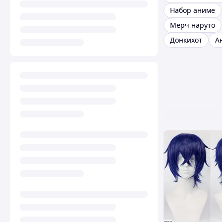
Набор аниме
Мерч наруто
Донкихот
А