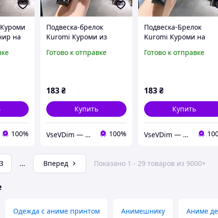
 Куроми
Подвеска-брелок
Подвеска-Брелок
нир на
Kuromi Куроми из
Kuromi Куроми на
Подарок
Аниме на Ключи
Ключи Рюкзак Сумку
вке
Готово к отправке
Готово к отправке
Рюкзак в Подарок
Телефон для Девочки
Фанатам
Подарок Фанатам
Аниме
183
₴
183
₴
ь
Купить
Купить
100%
100%
10
VseVDim — товари, що роблять життя простішим
VseVDim — товари, що роблять життя простішим
3
...
Вперед
Показано 1 - 29 товаров из 9000+
е
Одежда с аниме принтом
Анимешнику
Аниме де