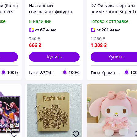
и (Rumi)
Настенный
D7 Фигурка-сюрприз
unters
светильник-фигурка
аниме Sanrio Super L
рнирная
Ророноа Зоро | Аниме
6 см 6 штук
вке
В наличии
Готово к отправке
ночник LED | Декор в
коллекционные
 аниме-
стиле One Piece |
игрушки для фанатов
67
201
от
₴
/мес
от
₴
/мес
ок для
Подарок фаната
аниме подарок MOD5
740
₴
1 280
₴
-P
666
₴
1 208
₴
ь
Купить
Купить
100%
100%
10
Laser&3Ddruk Group
Твоя Крамниця