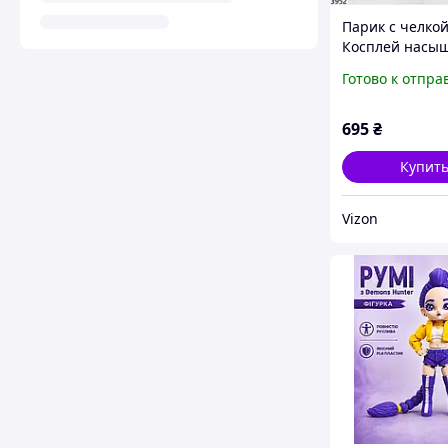
Парик с челко
Косплей насы
синего цвета 
Готово к отпра
термоволокно 
подарок
695
₴
Купит
Vizon