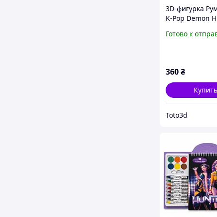
3D-фигурка Рум
K-Pop Demon H
подвижная ша
Готово к отпра
игрушка,
коллекционная
фигурка, подар
поклонников K
360
₴
Купит
Toto3d