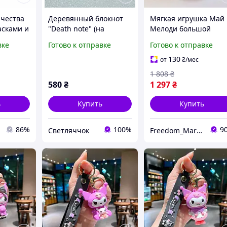
рчества
Деревянный блокнот
Мягкая игрушка Май
асками и
"Death note" (на
Мелоди большой
Аниме K-
кольцах с ручкой),
плюшевый кролик
вке
Готово к отправке
Готово к отправке
в1
ежедневник из дерева,
аниме подарок для
евочки
подарок фанату аниме
детей 70 см MEL0349
130
от
₴
/мес
1 808
₴
580
₴
1 297
₴
ь
Купить
Купить
86%
100%
9
Светляччок
Freedom_Market