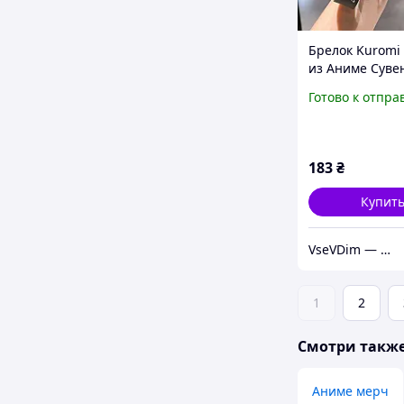
Брелок Kuromi
из Аниме Суве
Ключи Рюкзак 
Готово к отпра
для Фанатов
183
₴
Купит
VseVDim — товари, що роблять життя простішим
1
2
Смотри такж
Аниме мерч