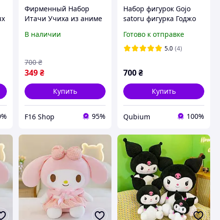
Фирменный Набор
Набор фигурок Gojo
ux
Итачи Учиха из аниме
satoru фигурка Годжо
Наруто: 3 Белых Куная
Сатору Sukuna Сукуна
В наличии
Готово к отправке
+ Повязка + Кулон
jjk магическая битва
Акацуки в Коробочке
аниме подарок
5.0
(4)
8
для Подарка
700
₴
349
₴
700
₴
Купить
Купить
0%
95%
100%
F16 Shop
Qubium