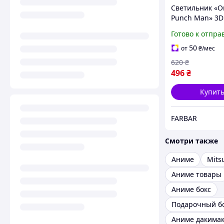
Светильник «O
Punch Man» 3D
ночник с пульт
Готово к отпра
цветов, акрил
лампа, подаро
50
от
₴
/мес
аниме Ванпан
620
₴
496
₴
Купит
FARBAR
Смотри также
Аниме
Mits
Аниме товары
Аниме бокс
Аниме дакима