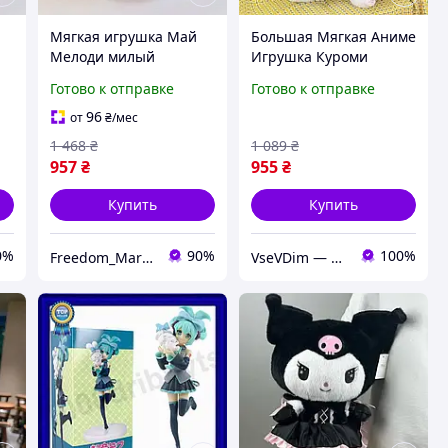
Мягкая игрушка Май
Большая Мягкая Аниме
Мелоди милый
Игрушка Куроми
плюшевый кролик
Плюшевая Черно-
Готово к отправке
Готово к отправке
аниме подарок для
Белая Hello Kitty 45 см
детей 55 см MEL0350
96
от
₴
/мес
1 468
₴
1 089
₴
957
₴
955
₴
Купить
Купить
0%
90%
100%
Freedom_Market
VseVDim — товари, що роблять життя простішим