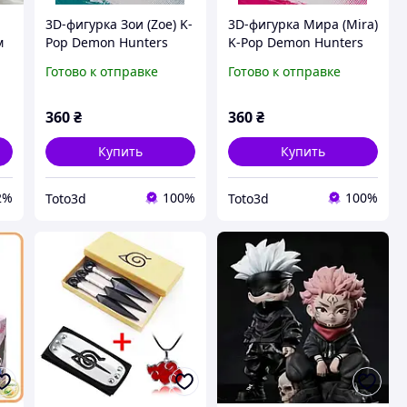
3D-фигурка Зои (Zoe) K-
3D-фигурка Мира (Mira)
м
Pop Demon Hunters
K-Pop Demon Hunters
подвижная шарнирная
подвижная шарнирная
Готово к отправке
Готово к отправке
игрушка,
игрушка,
коллекционная аниме-
коллекционная аниме-
фигурка, подарок для
фигурка, подарок для
360
₴
360
₴
поклонников K-Pop
фанатов K-Pop
Купить
Купить
2%
100%
100%
Toto3d
Toto3d