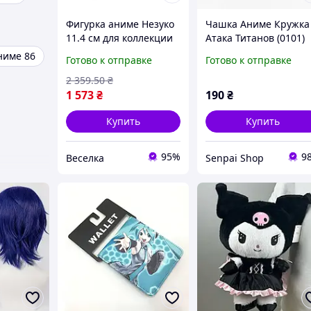
Фигурка аниме Незуко
Чашка Аниме Кружка
11.4 см для коллекции
Атака Титанов (0101)
геймеров и декора
ниме 86
Готово к отправке
Готово к отправке
подарок для
поклонников аниме
2 359
.50
₴
FLAME
1 573
₴
190
₴
Купить
Купить
95%
9
Веселка
Senpai Shop