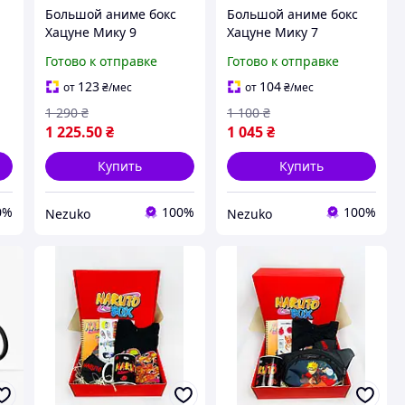
Большой аниме бокс
Большой аниме бокс
Хацуне Мику 9
Хацуне Мику 7
к
элементов на подарок
элементов на подарок
Готово к отправке
Готово к отправке
у
на день рождения,
на день рождения,
Париж Николайа и
Париж Николайа и
123
104
от
₴
/мес
от
₴
/мес
праздник Hatsune Miku
праздник Hatsune Miku
1 290
₴
1 100
₴
1 225
.50
₴
1 045
₴
Купить
Купить
0%
100%
100%
Nezuko
Nezuko