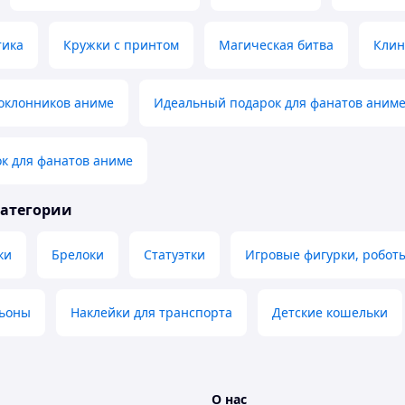
тика
Кружки с принтом
Магическая битва
Клин
поклонников аниме
Идеальный подарок для фанатов аним
к для фанатов аниме
категории
ки
Брелоки
Статуэтки
Игровые фигурки, робо
ьоны
Наклейки для транспорта
Детские кошельки
О нас