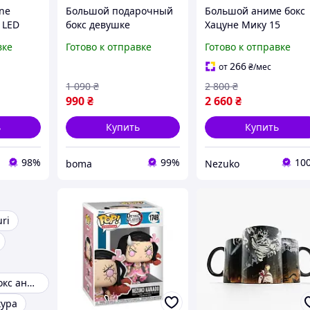
ne
Большой подарочный
Большой аниме бокс
 LED
бокс девушке
Хацуне Мику 15
ом, 7
подростку ребенку на
элементов на подаро
вке
Готово к отправке
Готово к отправке
овая
подарок 20 милых
на день рождения, IV
к фанату
товаров набор к-поп
Николаю и праздник
266
от
₴
/мес
чмен
аниме праздничный
Hatsune Miku
1 090
₴
2 800
₴
990
₴
2 660
₴
ь
Купить
Купить
98%
99%
10
boma
Nezuko
uri
Подарочный бокс аниме
кура