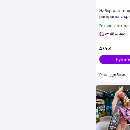
Набор для тво
раскраска с кр
карандашами 
Готово к отпра
pop девушки 2
подарок для д
48
от
₴
/мес
475
₴
Купит
Різні_дрібнички