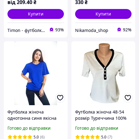
від
209
.40
₴
330
₴
Купити
Купити
93%
92%
Timon - футболки дитячі тя дорослі однотонні
Nikamoda_shop
Футболка жіноча
Футболка жіноча 48-54
однотонна синя якісна
розмір Туреччина 100%
бавовна 100%, футболка
бавовна
Готово до відправки
Готово до відправки
вільного крою унісекс s m
l xl xxl
5.0
(6)
5.0
(7)