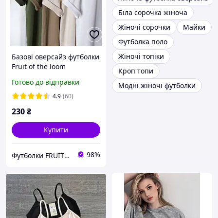
Біла сорочка жіноча
Жіночі сорочки
Майки
Футболка поло
Жіночі топіки
Базові оверсайз футболки
Fruit of the loom
Кроп топи
Valueweight однотонні
Готово до відправки
Модні жіночі футболки
100% бавовна
4.9
(60)
230
₴
Купити
98%
Футболки FRUIT 👕