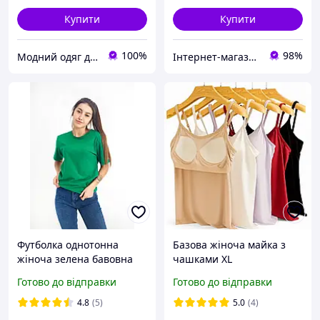
Купити
Купити
100%
98%
Модний одяг для мене і крихітки
Інтернет-магазин "ТАУТОРГ"
Футболка однотонна
Базова жіноча майка з
жіноча зелена бавовна
чашками XL
100% щільність 160 г на
Готово до відправки
Готово до відправки
кв.м., футболка зелена
вільного крою унісекс s m
4.8
(5)
5.0
(4)
l xl xxl