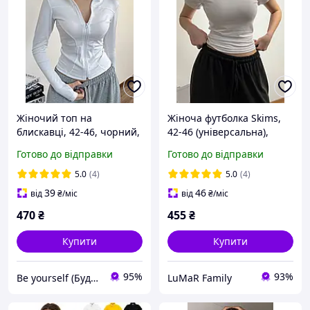
Жіночий топ на
Жіноча футболка Skims,
блискавці, 42-46, чорний,
42-46 (універсальна),
білий, міцний
чорний, графіт, білий,
Готово до відправки
Готово до відправки
мікродайвінг.
віскоза Туреччина.
5.0
(4)
5.0
(4)
39
46
від
₴
/міс
від
₴
/міс
470
₴
455
₴
Купити
Купити
95%
93%
Be yourself (Будь собою)
LuMaR Family