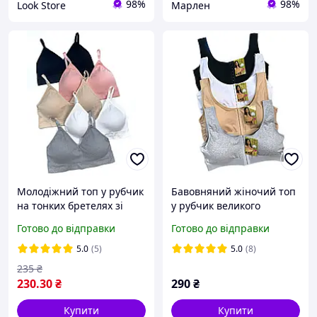
98%
98%
Look Store
Марлен
Молодіжний топ у рубчик
Бавовняний жіночий топ
на тонких бретелях зі
у рубчик великого
вставними вкладками S-M
розміру зі знімними
Готово до відправки
Готово до відправки
L-XL OUNO. Зручний топ.
вкладками на широких
бретелях 4 XL. 5 XL. 6 XL
5.0
(5)
5.0
(8)
235
₴
230
.30
₴
290
₴
Купити
Купити