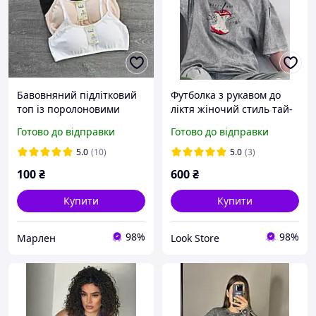
Бавовняний підлітковий
Футболка з рукавом до
топ із поролоновими
ліктя жіночий стиль тай-
вкладками. Зручний
дай накат напис оверсайз
Готово до відправки
Готово до відправки
підлітковий топік
модне міське літо
5.0
(10)
5.0
(3)
100
₴
600
₴
Купити
Купити
98%
98%
Марлен
Look Store