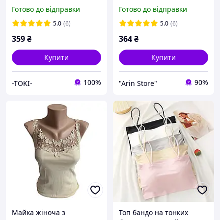
Туреччина бавовна
руковом
Готово до відправки
Готово до відправки
5.0
(6)
5.0
(6)
359
₴
364
₴
Купити
Купити
100%
90%
-TOKI-
"Arin Store"
Майка жіноча з
Топ бандо на тонких