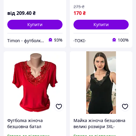
275
₴
від
209
.40
₴
170
₴
Купити
Купити
93%
100%
Timon - футболки дитячі тя дорослі однотонні
-TOKI-
Футболка жіноча
Майка жіноча безшовна
безшовна батал
великі розміри 3XL-
Туреччина 100%бавовна
4XLТуреччина 100%