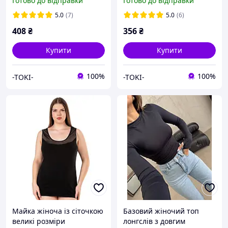
Готово до відправки
Готово до відправки
бавовна
5.0
(7)
5.0
(6)
408
₴
356
₴
Купити
Купити
100%
100%
-TOKI-
-TOKI-
Майка жіноча із сіточкою
Базовий жіночий топ
великі розміри
лонгслів з довгим