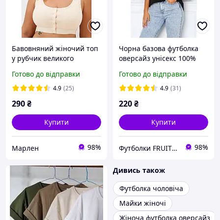
Бавовняний жіночий топ
Чорна базова футболка
у рубчик великого
оверсайз унісекс 100%
розміру зі знімними
бавовна Fruit of the loom
Готово до відправки
Готово до відправки
вкладками на широких
Valueweight
бретелях 4XL 5XL 6XL
4.9
(25)
4.9
(31)
290
₴
220
₴
Купити
Купити
98%
98%
Марлен
Футболки FRUIT 👕
Дивись також
Футболка чоловіча
Майки жіночі
Жіноча футболка оверсайз