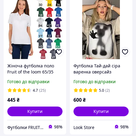
Жіноча футболка поло
Футболка Тай-дай сіра
Fruit of the loom 65/35
варенка оверсайз
polo з коміром
подовжена жіноча
Готово до відправки
Готово до відправки
4.7
(25)
5.0
(2)
445
₴
600
₴
Купити
Купити
98%
98%
Футболки FRUIT 👕
Look Store