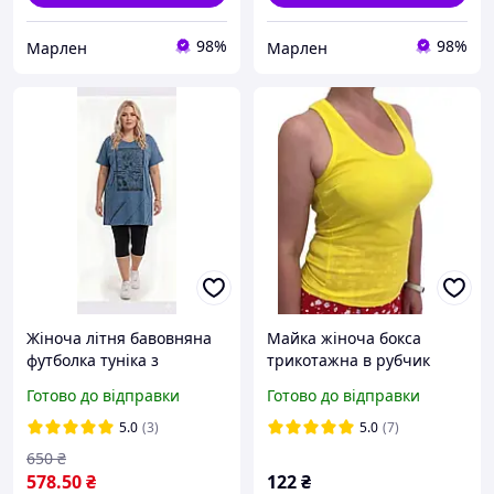
98%
98%
Марлен
Марлен
Жіноча літня бавовняна
Майка жіноча бокса
футболка туніка з
трикотажна в рубчик
кишенями великі розміри
Breeze
Готово до відправки
Готово до відправки
58 60 62 64
5.0
(3)
5.0
(7)
650
₴
578
.50
₴
122
₴