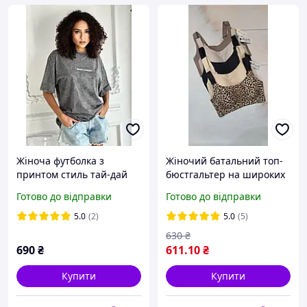
Жіноча футболка з
Жіночий батальний топ-
принтом стиль тай-дай
бюстгальтер на широких
варенка оверсайз
бретелях зі щільної
Готово до відправки
Готово до відправки
фабрична чудової якості
мікрофібри Д . Annajolly
5.0
(2)
5.0
(5)
630
₴
690
₴
611
.10
₴
Купити
Купити