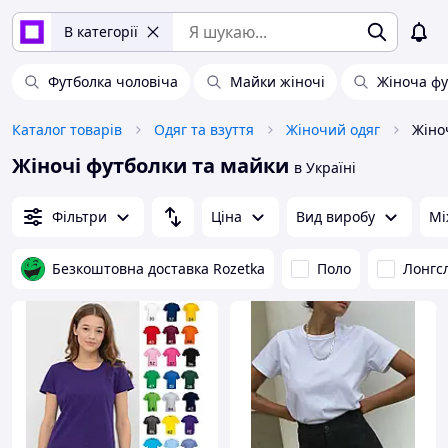
В категорії
Футболка чоловіча
Майки жіночі
Жіноча фу
Каталог товарів
Одяг та взуття
Жіночий одяг
Жіно
Жіночі футболки та майки
в Україні
Фільтри
Ціна
Вид виробу
Мі
Безкоштовна доставка Rozetka
Поло
Лонгс