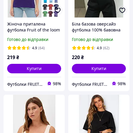
Жіноча приталена
Біла базова оверсайз
футболка Fruit of the loom
футболка 100% бавовна
Valueweght Ladies 100%
fruit of the loom
Готово до відправки
Готово до відправки
бавовна однотонна lady
Valueweight унісекс
fit
4.9
(64)
4.9
(62)
219
₴
220
₴
Купити
Купити
98%
98%
Футболки FRUIT 👕
Футболки FRUIT 👕