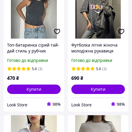
Топ-батаринка сірий тай-
Футболка літня жіноча
дай стиль у рубчик
молодіжна рукавиця
укорочений молодіжний
стиль тай-дай оверсайз
Готово до відправки
Готово до відправки
модний чудової якості
жіноча модна
5.0
(3)
5.0
(3)
470
₴
690
₴
Купити
Купити
98%
98%
Look Store
Look Store