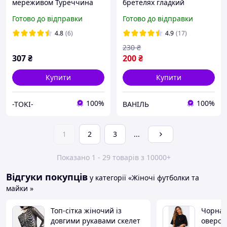
мереживом Туреччина
бретелях гладкий
100% бавовна
Готово до відправки
Готово до відправки
4.8
(6)
4.9
(17)
230
₴
307
₴
200
₴
Купити
Купити
100%
100%
-TOKI-
ВАНІЛЬ
1
2
3
...
Показано 1 - 29 товарів з 10000+
Відгуки покупців
у категорії «Жіночі футболки та
майки »
Топ-сітка жіночий із
Чорна 
довгими рукавами скелет
оверса