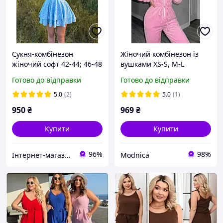
Сукня-комбінезон
Жіночий комбінезон із
жіночий софт 42-44; 46-48
вушками XS-S, M-L
син1486-638
Готово до відправки
Готово до відправки
5.0
(2)
5.0
(1)
950
₴
969
₴
Купити
Купити
96%
98%
Інтернет-магазин одягу «Richie»
Modnica