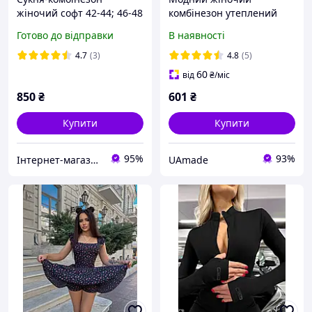
жіночий софт 42-44; 46-48
комбінезон утеплений
син1486-633
приталений флісовий на
Готово до відправки
В наявності
блискавці з довгим
рукавом, чорного кольору
4.7
(3)
4.8
(5)
демісезонний
60
від
₴
/міс
850
₴
601
₴
Купити
Купити
95%
93%
Інтернет-магазин одягу «Веспер»
UAmade