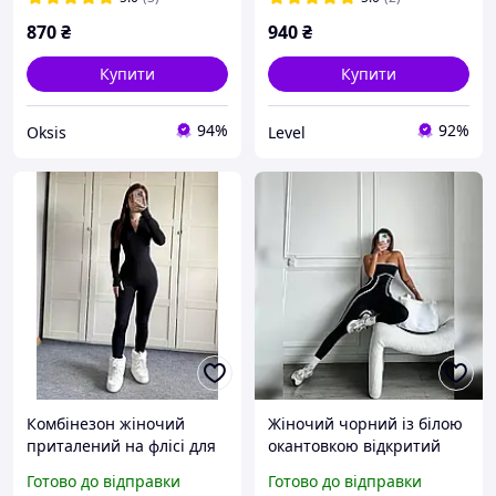
870
₴
940
₴
Купити
Купити
94%
92%
Oksis
Level
Комбінезон жіночий
Жіночий чорний із білою
приталений на флісі для
окантовкою відкритий
зими з блискавкою на
обтислий комбінезон
Готово до відправки
Готово до відправки
грудях трендовий комбез
мікродайвінг стрейч