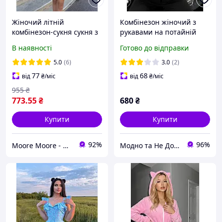
Жіночий літній
Комбінезон жіночий з
комбінезон-сукня сукня з
рукавами на потайній
шортиками у квітковий
блискавці утеплений/та
В наявності
Готово до відправки
принт
без утеплення, Комбез
для фітнесу чорний з
5.0
(6)
3.0
(2)
вимірами
77
68
від
₴
/міс
від
₴
/міс
955
₴
773
.55
₴
680
₴
Купити
Купити
92%
96%
Moore Moore - магазин одягу🛍️
Модно та Не Дорого