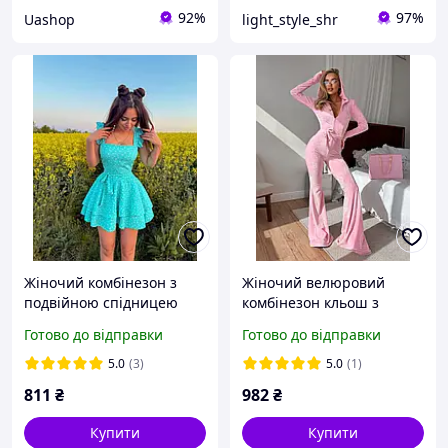
92%
97%
Uashop
light_style_shr
Жіночий комбінезон з
Жіночий велюровий
подвійною спідницею
комбінезон кльош з
капюшоном
Готово до відправки
Готово до відправки
5.0
(3)
5.0
(1)
811
₴
982
₴
Купити
Купити