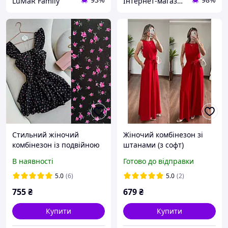
LuMaR Family
Інтернет-магазин "Butterfly"
Стильний жіночий
Жіночий комбінезон зі
комбінезон із подвійною
штанами (з софт)
спідничкою ліф із
В наявності
Готово до відправки
чашками софт принт SM
LXL білий чорний м'ятний
5.0
(6)
5.0
(2)
з квітами
755
₴
679
₴
Купити
Купити