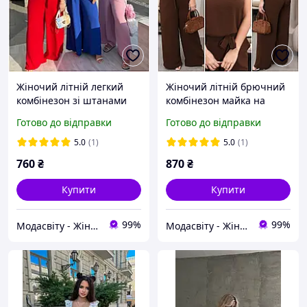
Жіночий літній легкий
Жіночий літній брючний
комбінезон зі штанами
комбінезон майка на
тканина жатка великих
бретелях і широкі штани
Готово до відправки
Готово до відправки
розмірів р- 48-60
тканина жатка великі
розміри р-48-62
5.0
(1)
5.0
(1)
760
₴
870
₴
Купити
Купити
99%
99%
Модасвіту - Жіночий одяг
Модасвіту - Жіночий одяг