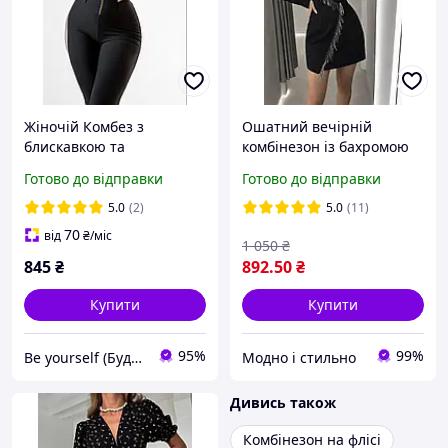
Жіночій Комбез з
Ошатний вечірній
блискавкою та
комбінезон із бахромою
корсетними швами,42/44,
Готово до відправки
Готово до відправки
46/48, чорний, шоколад,
мікродайвінг.
5.0
(2)
5.0
(11)
70
від
₴
/міс
1 050
₴
845
₴
892
.50
₴
Купити
Купити
95%
99%
Be yourself (Будь собою)
Модно і стильно
Дивись також
Комбінезон на флісі