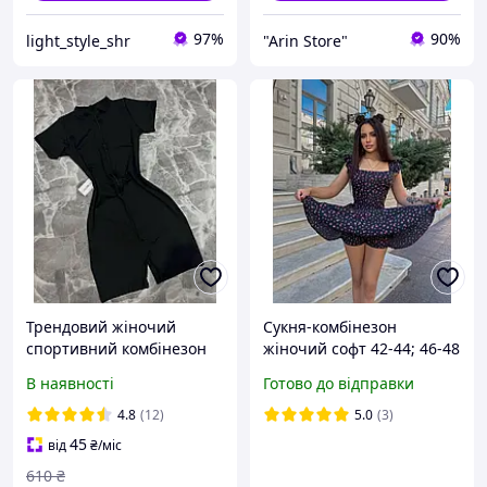
97%
90%
light_style_shr
"Arin Store"
Трендовий жіночий
Сукня-комбінезон
спортивний комбінезон
жіночий софт 42-44; 46-48
шорти на блискавці
син1486-633
В наявності
Готово до відправки
комбез з утяжкою
4.8
(12)
5.0
(3)
45
від
₴
/міс
610
₴