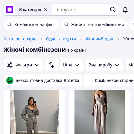
В категорії
Комбінезон на флісі
Жіночі теплі комбінезони
Каталог товарів
Одяг та взуття
Жіночий одяг
Жіно
Жіночі комбінезони
в Україні
Фільтри
Ціна
Вид виробу
Мі
Безкоштовна доставка Rozetka
Комбінезон спідн