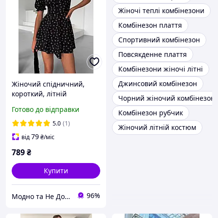
Жіночі теплі комбінезони
Комбінезон плаття
Спортивний комбінезон
Повсякденне плаття
Комбінезони жіночі літні
Джинсовий комбінезон
Жіночий спідничний,
короткий, літній
Чорний жіночий комбінезон
комбінезон без рукава, в
Готово до відправки
Комбінезон рубчик
квітковий принт. Комбез -
сукня із софту з шортами.
5.0
(1)
Жіночий літній костюм
Комбез-плаття
79
від
₴
/міс
789
₴
Купити
96%
Модно та Не Дорого