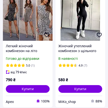
Легкий жіночий
Жіночий утеплений
комбінезон на літо
комбінезон з щільного
(чорний, білий, бежевий),
мікродайвінгу на флісі та
Готово до відправки
В наявності
стильний ромпер із
на потайній блискавці
тканини софт, розміри 42-
5.0
(1)
4.9
(7)
48
79
від
₴
/міс
790
₴
580
₴
Купити
Купити
100%
88%
Apex
MiKo_shop