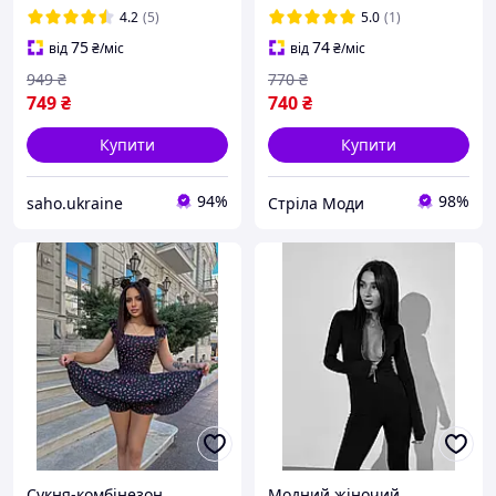
з утепленням для дівчат
розмір 42-46
4.2
(5)
5.0
(1)
75
74
від
₴
/міс
від
₴
/міс
949
₴
770
₴
749
₴
740
₴
Купити
Купити
94%
98%
saho.ukraine
Стріла Моди
Сукня-комбінезон
Модний жіночий