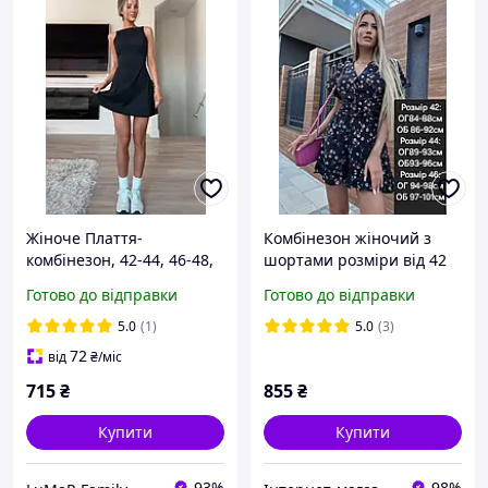
Жіноче Плаття-
Комбінезон жіночий з
комбінезон, 42-44, 46-48,
шортами розміри від 42
чорний, графіт, молоко,
до 46. Софт. Принт квіти
Готово до відправки
Готово до відправки
мікродайвінг.
на чорному
5.0
(1)
5.0
(3)
72
від
₴
/міс
715
₴
855
₴
Купити
Купити
93%
98%