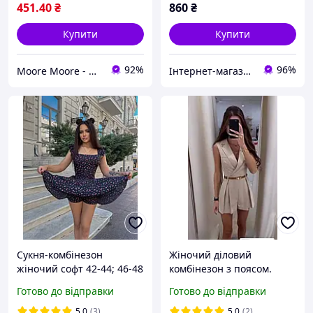
451
.40
₴
860
₴
Купити
Купити
92%
96%
Moore Moore - магазин одягу🛍️
Інтернет-магазин одягу «Richie»
Сукня-комбінезон
Жіночий діловий
жіночий софт 42-44; 46-48
комбінезон з поясом.
син1486-633
Готово до відправки
Готово до відправки
5.0
(3)
5.0
(2)