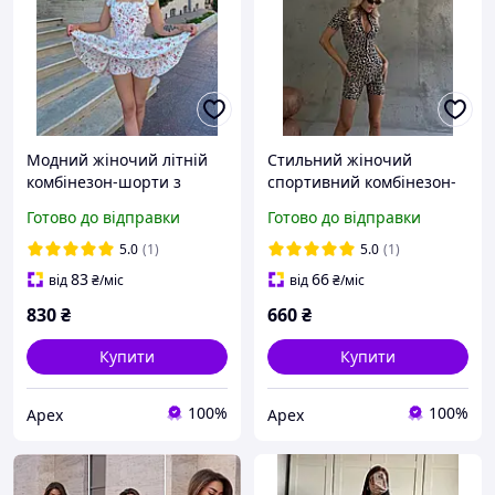
Модний жіночий літній
Стильний жіночий
комбінезон-шорти з
спортивний комбінезон-
подвійною спідницею та
шорти з леопардовим
Готово до відправки
Готово до відправки
принтом, тканина софт
принтом, тканина рубчик
Мустанг, розміри 40-44
5.0
(1)
5.0
(1)
83
66
від
₴
/міс
від
₴
/міс
830
₴
660
₴
Купити
Купити
100%
100%
Apex
Apex