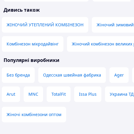
швидку доставку)
создаёт компрессии. Продав
Дивись також
уделила много в
Переваги
размер мне точн
Вигляд, ціна якість.
сверили замеры и
ЖІНОЧИЙ УТЕПЛЕНИЙ КОМБІНЕЗОН
Жіночий зимовий
быстро приехал. 
хочется оставит
хороший отзыв! 
Комбінезон мікродайвінг
Жіночий комбінезон великих 
только пять! Мне
положили, очень 
её сохранила, те
Популярні виробники
оперный Одессы
рекомендую мага
Без бренда
Одесская швейная фабрика
Ager
индивидуальный 
милоту🤗
Переваги
Arut
MNC
TotalFit
Issa Plus
Украина ТД
Продавец
Недоліки
Нет
Жіночі комбінезони оптом