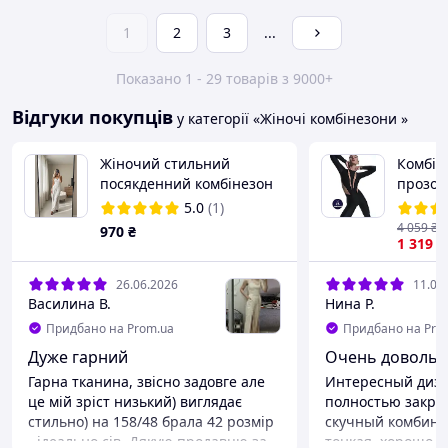
1
2
3
...
Показано 1 - 29 товарів з 9000+
Відгуки покупців
у категорії «Жіночі комбінезони »
Жіночий стильний
Комбіне
посякденний комбінезон
прозор
із костюмної тканини
потаєм
5.0
(1)
TSODS 
4 059
₴
970
₴
1 319
₴
26.06.2026
11.06
Василина В.
Нина Р.
Придбано на Prom.ua
Придбано на Pro
Дуже гарний
Очень довольн
Гарна тканина, звісно задовге але
Интересный диза
це мій зріст низький) виглядає
полностью закры
стильно) на 158/48 брала 42 розмір
скучный комбинез
- ідеально сів. Дякую продавцю за
тонкая, хорошо т