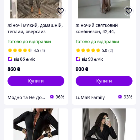
Жіночі м'який, домашній,
Жіночий святковий
теплий, оверсайз
комбінезон, 42,44,
комбінезон тедді на
електрик, світлий персик,
Готово до відправки
Готово до відправки
блискавці, з капюшоном.
чорний, шоколад, молоко,
Повсякденний
графіт, костюм.
4.5
(4)
5.0
(2)
комбінезон.
86
90
від
₴
/міс
від
₴
/міс
860
₴
900
₴
Купити
Купити
96%
93%
Модно та Не Дорого
LuMaR Family