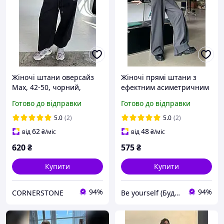
Жіночі штани оверсайз
Жіночі прямі штани з
Max, 42-50, чорний,
ефектним асиметричним
синій, білий меланж,
запахом, 42-44, 46-48, 50-
Готово до відправки
Готово до відправки
шоколад, рожевий,
52, чорний, сірий,
двуніт.
костюм.
5.0
(2)
5.0
(2)
62
48
від
₴
/міс
від
₴
/міс
620
₴
575
₴
Купити
Купити
94%
94%
CORNERSTONE
Be yourself (Будь собою)