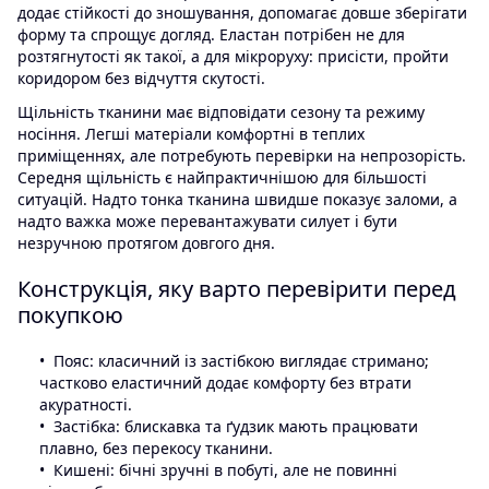
додає стійкості до зношування, допомагає довше зберігати
форму та спрощує догляд. Еластан потрібен не для
розтягнутості як такої, а для мікроруху: присісти, пройти
коридором без відчуття скутості.
Щільність тканини має відповідати сезону та режиму
носіння. Легші матеріали комфортні в теплих
приміщеннях, але потребують перевірки на непрозорість.
Середня щільність є найпрактичнішою для більшості
ситуацій. Надто тонка тканина швидше показує заломи, а
надто важка може перевантажувати силует і бути
незручною протягом довгого дня.
Конструкція, яку варто перевірити перед
покупкою
Пояс: класичний із застібкою виглядає стримано;
частково еластичний додає комфорту без втрати
акуратності.
Застібка: блискавка та ґудзик мають працювати
плавно, без перекосу тканини.
Кишені: бічні зручні в побуті, але не повинні