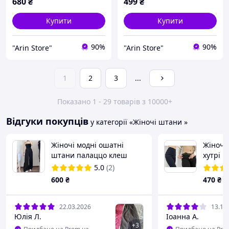
680
₴
499
₴
Купити
Купити
90%
90%
"Arin Store"
"Arin Store"
1
2
3
...
Показано 1 - 29 товарів з 10000+
Відгуки покупців
у категорії «Жіночі штани »
Жіночі модні ошатні
Жіночі
штани палаццо клеш
хутрі Ч
висока посадка чорний,
(42,44,
5.0
(2)
білий, беж, 42-44 44-46
у вели
600
₴
470
₴
22.03.2026
13.11
Юлія Л.
Іоанна А.
+
3