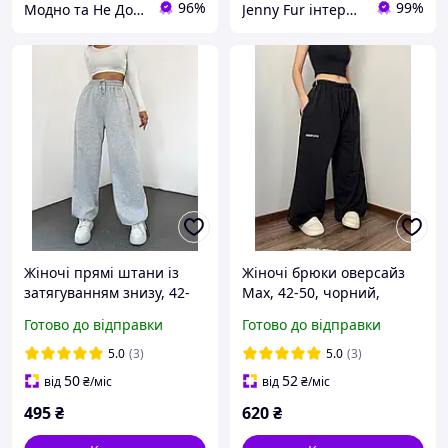
96%
99%
Модно та Не Дорого
Jenny Fur інтернет-магазин одягу
Жіночі прямі штани із
Жіночі брюки оверсайз
затягуванням знизу, 42-
Max, 42-50, чорний,
46, чорний, сірий,
синій, білий меланж,
Готово до відправки
Готово до відправки
двонити.
шоколад, рожевий,
подвійний.
5.0
(3)
5.0
(3)
50
52
від
₴
/міс
від
₴
/міс
495
₴
620
₴