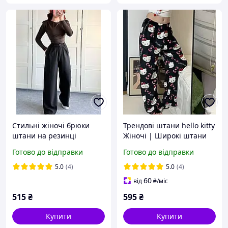
Стильні жіночі брюки
Трендові штани hello kitty
штани на резинці
Жіночі | Широкі штани
палаццо костюмка люкс
хелоу кітті Чоловічі
Готово до відправки
Готово до відправки
SM ML чорний графіт
молоко беж
5.0
(4)
5.0
(4)
60
від
₴
/міс
515
₴
595
₴
Купити
Купити