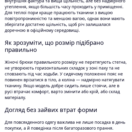
внутрішня фактура та вища щільність, але без надмірного
утеплення, якщо більшість часу проходить у приміщенні.
Для теплої пори краще працюють тканини з вищою
повітропроникністю та меншою вагою, однак вони мають
зберігати достатню щільність, щоб річ залишалася
доречною в офіційному середовищі.
Як зрозуміти, що розмір підібрано
правильно
Жіночі брюки правильного розміру не перетягують стегна,
не утворюють горизонтальних складок у зоні паху та не
сповзають під час ходьби. У сидячому положенні пояс не
повинен врізатися в тіло, а коліна — надмірно натягувати
тканину. Якщо модель добре сидить лише стоячи, але в
русі втрачає комфорт, варто змінити або крій, або склад
матеріалу.
Догляд без зайвих втрат форми
Для повсякденного одягу важлива не лише посадка в день
покупки, а й поведінка після багаторазового прання.