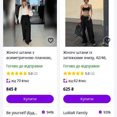
Жіночі штани з
Жіночі штани із
асиметричною планкою,
затяжками знизу, 42/46,
42/44, 46/48, 50/52,
чорний, сірий, двунить.
Готово до відправки
Готово до відправки
костюмка
5.0
(2)
5.0
(2)
70
62
від
₴
/міс
від
₴
/міс
845
₴
625
₴
Купити
Купити
94%
93%
Be yourself (Будь собою)
LuMaR Family