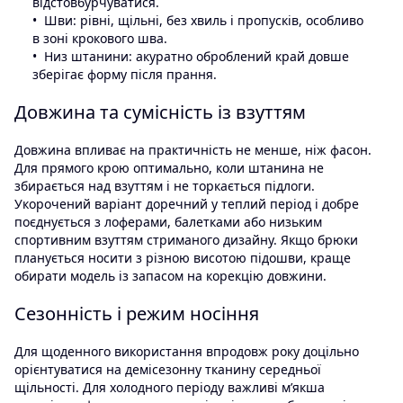
відстовбурчуватися.
Шви: рівні, щільні, без хвиль і пропусків, особливо
в зоні крокового шва.
Низ штанини: акуратно оброблений край довше
зберігає форму після прання.
Довжина та сумісність із взуттям
Довжина впливає на практичність не менше, ніж фасон.
Для прямого крою оптимально, коли штанина не
збирається над взуттям і не торкається підлоги.
Укорочений варіант доречний у теплий період і добре
поєднується з лоферами, балетками або низьким
спортивним взуттям стриманого дизайну. Якщо брюки
планується носити з різною висотою підошви, краще
обирати модель із запасом на корекцію довжини.
Сезонність і режим носіння
Для щоденного використання впродовж року доцільно
орієнтуватися на демісезонну тканину середньої
щільності. Для холодного періоду важливі м’якша