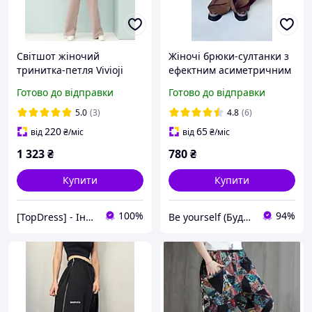
Світшот жіночий
Жіночі брюки-султанки з
тринитка-петля Vivioji
ефектним асиметричним
розмір S (13065)
запахом, 42-44, 46-48, 50-
Готово до відправки
Готово до відправки
52, чорний, шоколад,
костюм.
5.0
(3)
4.8
(6)
220
65
від
₴
/міс
від
₴
/міс
1 323
₴
780
₴
Купити
Купити
100%
94%
[TopDress] - Інтернет магазин одягу для сім'ї 💖
Be yourself (Будь собою)