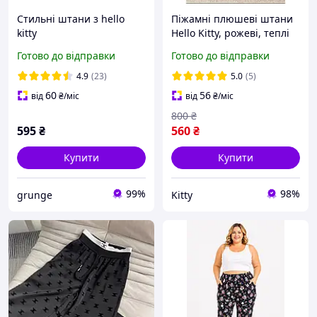
Стильні штани з hello
Піжамні плюшеві штани
kitty
Hello Kitty, рожеві, теплі
(10459)
Готово до відправки
Готово до відправки
4.9
(23)
5.0
(5)
60
56
від
₴
/міс
від
₴
/міс
800
₴
595
₴
560
₴
Купити
Купити
99%
98%
grunge
Kitty