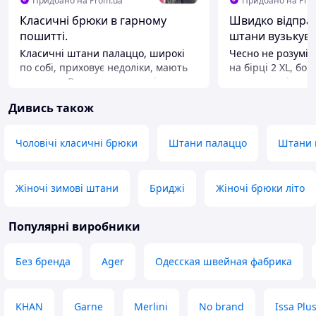
Придбано на Prom.ua
Придбано на Pro
Класичні брюки в гарному
Швидко відправ
пошитті.
штани вузькуват
Класичні штани палаццо, широкі
Чесно не розумі
по собі, приховує недоліки, мають
на бірці 2 XL, бо
кармани. Висока посадка, сідають
розраховані на т
ідеально, виглядають також гарно,
мінус і ще - на т
Дивись також
що з поясом, що без. Враховуйте
не натягуеться. І тепло не
довжину штанів, бо для росту 165,
тримають, бо на 8
вони трішки довгуваті, але то не
натуральні воло
Чоловічі класичні брюки
Штани палаццо
Штани в
проблема. Тканина не тягнеться,
добре тепло. На 
тому при виборі розміру також
ще нормально, ал
майте на увазі. Фото на картинці,
Переваги
Жіночі зимові штани
Бриджі
Жіночі брюки літо
фото в живу.
Модель
Недоліки
Популярні виробники
Вузько в голені
Без бренда
Ager
Одесская швейная фабрика
KHAN
Garne
Merlini
No brand
Issa Plu