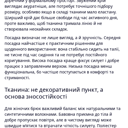
доречний у формальному просторі. Звужений крій
виглядає акуратніше, але потребує точнішого підбору
розміру, особливо якщо в складі тканини мало еластану.
Ширший крій дає більше свободи під час активного дня,
проте важливо, щоб тканина тримала лінію й не
створювала неохайних складок.
Посадка визначає не лише вигляд, а й зручність. Середня
посадка найчастіше є практичним рішенням для
щоденного використання: вона стабільно сидить на талії,
не тисне під час сидіння та не потребує постійного
коригування. Висока посадка краще фіксує силует і добре
працює з заправленим верхом. Низька посадка менш
функціональна, бо частіше поступається в комфорті та
стриманості.
Тканина: не декоративний пункт, а
основа зносостійкості
Для жіночих брюк важливий баланс між натуральними та
синтетичними волокнами. Бавовна приємна до тіла й
добре пропускає повітря, але в чистому вигляді може
швидше м’ятися та втрачати чіткість силуету. Поліестер