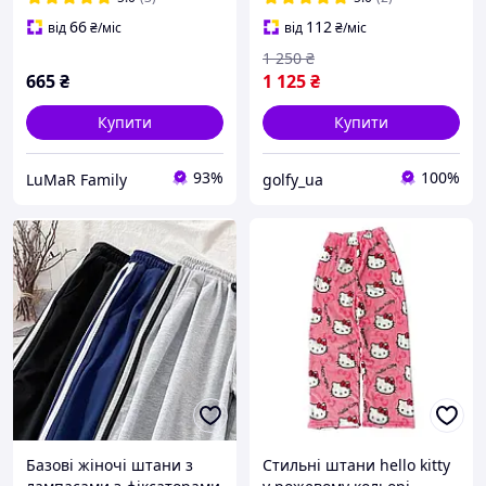
66
112
від
₴
/міс
від
₴
/міс
1 250
₴
665
₴
1 125
₴
Купити
Купити
93%
100%
LuMaR Family
golfy_ua
Базові жіночі штани з
Стильні штани hello kitty