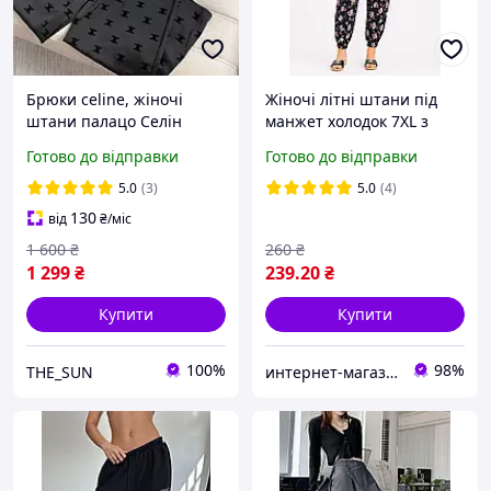
Брюки celine, жіночі
Жіночі літні штани під
штани палацо Селін
манжет холодок 7XL з
брендові штани
кишенями легкі брюки
Готово до відправки
Готово до відправки
жіночі
5.0
(3)
5.0
(4)
130
від
₴
/міс
1 600
₴
260
₴
1 299
₴
239
.20
₴
Купити
Купити
100%
98%
THE_SUN
интернет-магазин "Рыночная стоимость"