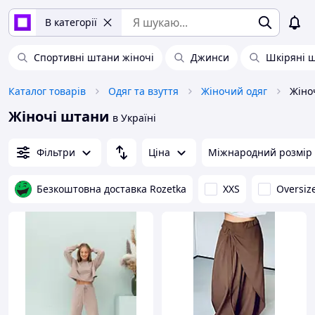
В категорії
Спортивні штани жіночі
Джинси
Шкіряні ш
Каталог товарів
Одяг та взуття
Жіночий одяг
Жіно
Жіночі штани
в Україні
Фільтри
Ціна
Міжнародний розмір
Безкоштовна доставка Rozetka
XXS
Oversiz