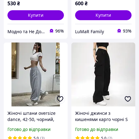
530
₴
600
₴
Купити
Купити
96%
93%
Модно та Не Дорого
LuMaR Family
Жіночі штани oversize
Жіночі джинси з
dance, 42-50, чорний,
кишенями карго чорні S
сірий однотон, рожевий,
Готово до відправки
Готово до відправки
двуніт.
5.0
(3)
5.0
(2)