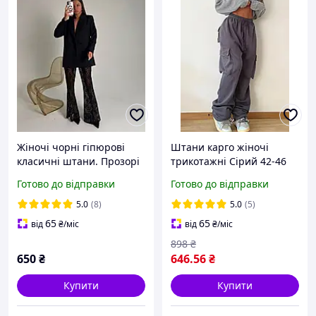
Жіночі чорні гіпюрові
Штани карго жіночі
класичні штани. Прозорі
трикотажні Сірий 42-46
штани.Стильні
Готово до відправки
Готово до відправки
мереживні брюки кльош
5.0
(8)
5.0
(5)
65
65
від
₴
/міс
від
₴
/міс
898
₴
650
₴
646
.56
₴
Купити
Купити