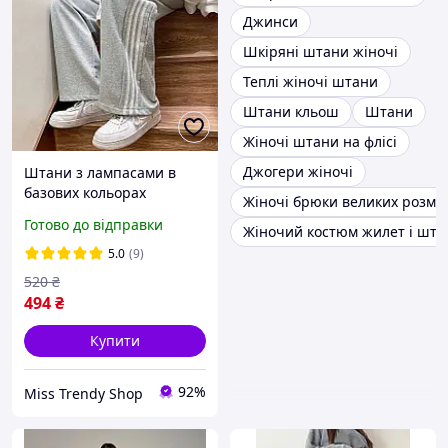
Джинси
Шкіряні штани жіночі
Теплі жіночі штани
Штани кльош
Штани
Жіночі штани на флісі
Джогери жіночі
Штани з лампасами в
базових кольорах
Жіночі брюки великих розмір
Готово до відправки
Жіночий костюм жилет і шта
5.0
(9)
520
₴
494
₴
Купити
92%
Miss Trendy Shop