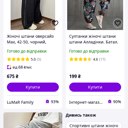
Жіночі штани оверсайз
Султанки жіночі штани
Max, 42-50, чорний,
штани Алладінки. Батал.
синій, білий меланж,
Великі розміри
Готово до відправки
Готово до відправки
шоколад, рожевий,
двуніт.
5.0
(5)
4.6
(17)
68
від
₴
/міс
675
₴
199
₴
Купити
Купити
93%
90%
LuMaR Family
Інтернет-магазин натуральної бавовняної спідньої білизни "Торговий дім "Коттаун"
Дивись також
Спортивні штани жіночі