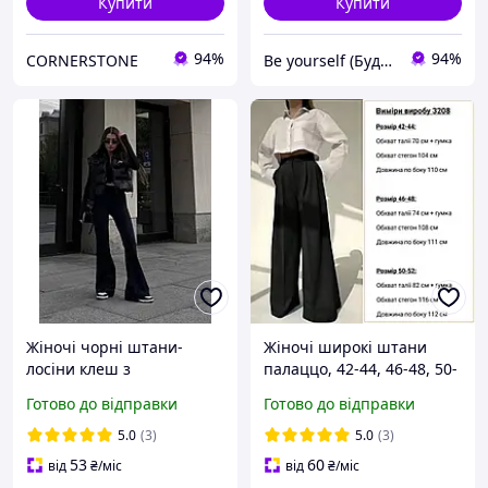
Купити
Купити
94%
94%
CORNERSTONE
Be yourself (Будь собою)
Жіночі чорні штани-
Жіночі широкі штани
лосіни клеш з
палаццо, 42-44, 46-48, 50-
мікродайвінгу, розміри
52, чорний, костюм.
Готово до відправки
Готово до відправки
42/44,44/46
5.0
(3)
5.0
(3)
53
60
від
₴
/міс
від
₴
/міс