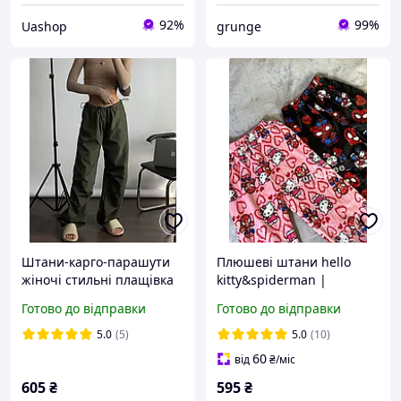
92%
99%
Uashop
grunge
Штани-карго-парашути
Плюшеві штани hello
жіночі стильні плащівка
kitty&spiderman |
Канада 42-46 (8) "LOVE
Трендові штани хелоу
Готово до відправки
Готово до відправки
LOOK"
кітті
5.0
(5)
5.0
(10)
60
від
₴
/міс
605
₴
595
₴