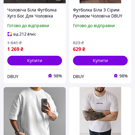
Чоловіча Біла Футболка
Футболка Біла З Сірим
Хуго Бос Для Чоловіка
Рукавом Чоловіча DBUY
Hugo Boss Lux DBUY
Готово до відправки
Готово до відправки
212
від
₴
/міс
1 641
₴
823
₴
1 269
₴
629
₴
Купити
Купити
98%
98%
DBUY
DBUY