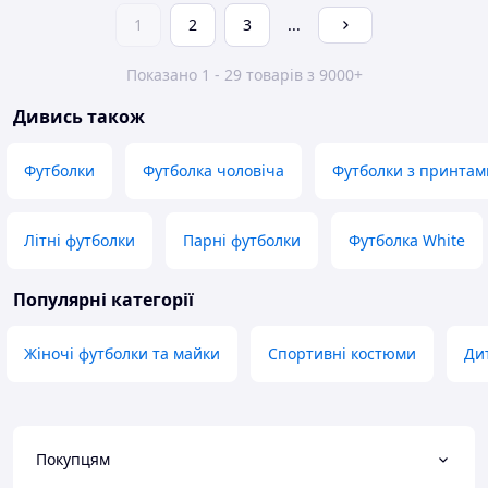
1
2
3
...
Показано 1 - 29 товарів з 9000+
Дивись також
Футболки
Футболка чоловіча
Футболки з принтам
Літні футболки
Парні футболки
Футболка White
Популярні категорії
Жіночі футболки та майки
Спортивні костюми
Ди
Покупцям