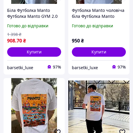
Біла Футболка Manto
Футболка Manto чоловіча
Футболка Manto GYM 2.0
біла Футболка Manto
Manto Футболка манто S-
Manto Футболка манто
Готово до відправки
Готово до відправки
XXL
1 398
₴
908
.70
₴
950
₴
Купити
Купити
97%
97%
barsetki_luxe
barsetki_luxe