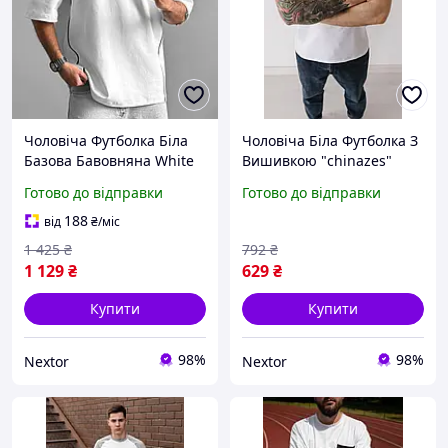
Чоловіча Футболка Біла
Чоловіча Біла Футболка З
Базова Бавовняна White
Вишивкою "chinazes"
Nextor
Nextor
Готово до відправки
Готово до відправки
188
від
₴
/міс
1 425
₴
792
₴
1 129
₴
629
₴
Купити
Купити
98%
98%
Nextor
Nextor