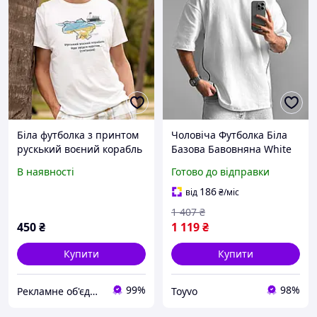
Біла футболка з принтом
Чоловіча Футболка Біла
рускький воєний корабль
Базова Бавовняна White
йде...
Toyvoo
В наявності
Готово до відправки
186
від
₴
/міс
1 407
₴
450
₴
1 119
₴
Купити
Купити
99%
98%
Рекламне об'єднання "МОЛОДЕЦЬ" - супермаркет реклами №1
Toyvo