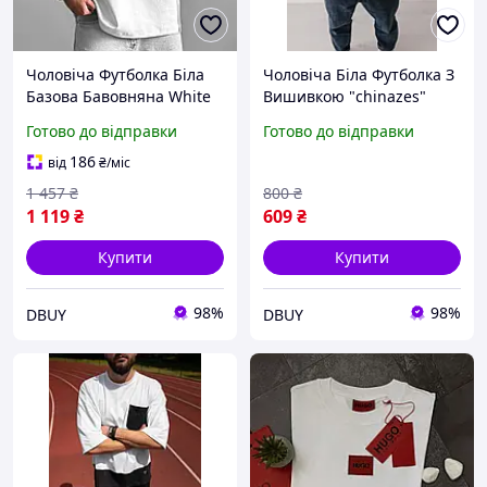
Чоловіча Футболка Біла
Чоловіча Біла Футболка З
Базова Бавовняна White
Вишивкою "chinazes"
DBUY
DBUY
Готово до відправки
Готово до відправки
186
від
₴
/міс
1 457
₴
800
₴
1 119
₴
609
₴
Купити
Купити
98%
98%
DBUY
DBUY