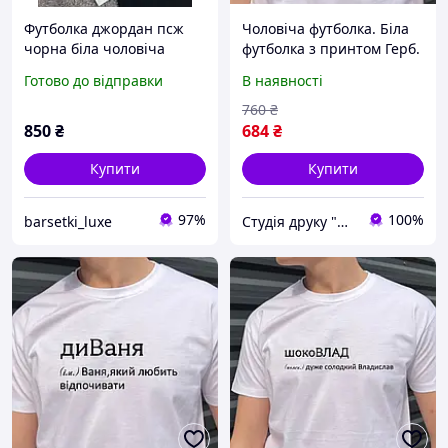
Футболка джордан псж
Чоловіча футболка. Біла
чорна біла чоловіча
футболка з принтом Герб.
футболка Jordan PSG
Тризуб із колосками
Готово до відправки
В наявності
пшениці
760
₴
850
₴
684
₴
Купити
Купити
97%
100%
barsetki_luxe
Студія друку "Hard Print"