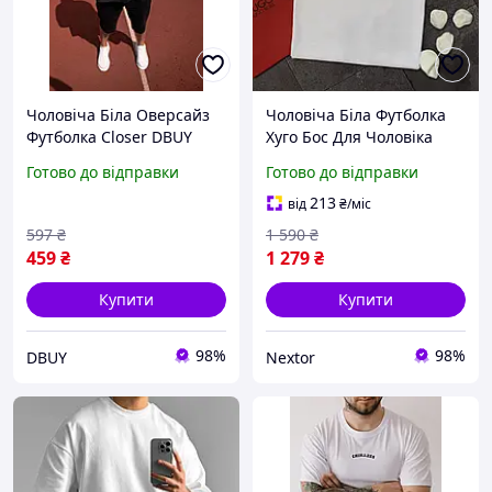
Чоловіча Біла Оверсайз
Чоловіча Біла Футболка
Футболка Closer DBUY
Хуго Бос Для Чоловіка
Hugo Boss Lux Nextor
Готово до відправки
Готово до відправки
213
від
₴
/міс
597
₴
1 590
₴
459
₴
1 279
₴
Купити
Купити
98%
98%
DBUY
Nextor