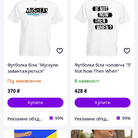
Футболка біла "Мускули
Футболка біла чоловіча "If
завантажуються"
Not Now Then When"
Під замовлення
В наявності
370
₴
428
₴
Купити
Купити
99%
99%
Рекламне об'єднання "МОЛОДЕЦЬ" - супермаркет реклами №1
Рекламне об'єднання "МОЛОДЕЦЬ" - супермаркет реклами №1