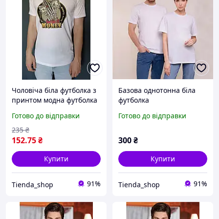
Чоловіча біла футболка з
Базова однотонна біла
принтом модна футболка
футболка
для хлопця
Готово до відправки
Готово до відправки
235
₴
152
.75
₴
300
₴
Купити
Купити
91%
91%
Tienda_shop
Tienda_shop