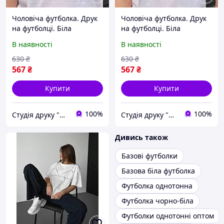
Чоловіча футболка. Друк
Чоловіча футболка. Друк
на футболці. Біла
на футболці. Біла
футболка з іменем
футболка з іменем
В наявності
В наявності
диВаня. Футболка для
шокоВлад. Футболка для
Вані (Івана)
Влада.
630
₴
630
₴
567
₴
567
₴
Купити
Купити
100%
100%
Студія друку "Hard Print"
Студія друку "Hard Print"
Дивись також
Базові футболки
Базова біла футболка
Футболка однотонна
Футболка чорно-біла
Футболки однотонні оптом