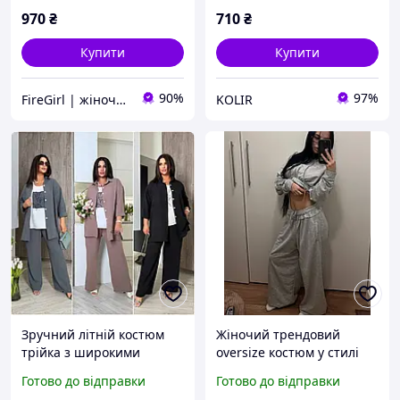
970
₴
710
₴
Купити
Купити
90%
97%
FireGirl | жіночий одяг
KOLIR
Зручний літній костюм
Жіночий трендовий
трійка з широкими
oversize костюм у стилі
брюками та сорочкою
streetwear з яскравим
Готово до відправки
Готово до відправки
жіночий брючний
графічним принтом Арт.