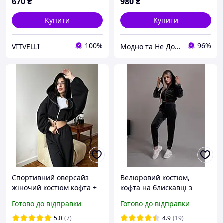
670
₴
980
₴
Купити
Купити
100%
96%
VITVELLI
Модно та Не Дорого
Спортивний оверсайз
Велюровий костюм,
жіночий костюм кофта +
кофта на блискавці з
джогери на затяжках
копюшоном
Готово до відправки
Готово до відправки
(чорний, графіт, сірий,
рожевий)
5.0
(7)
4.9
(19)