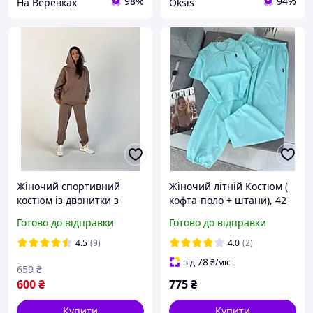
98%
94%
На Веревках
Oksis
Жіночий спортивний
Жіночий літній Костюм (
костюм із двонитки з
кофта-поло + штани), 42-
капюшоном на флісі колір
44,46-48, чорний, м'ята,
Готово до відправки
Готово до відправки
моко
жовтий, рожевий, сірий,
двонить.
4.5
(9)
4.0
(2)
78
від
₴
/міс
659
₴
600
₴
775
₴
Купити
Купити