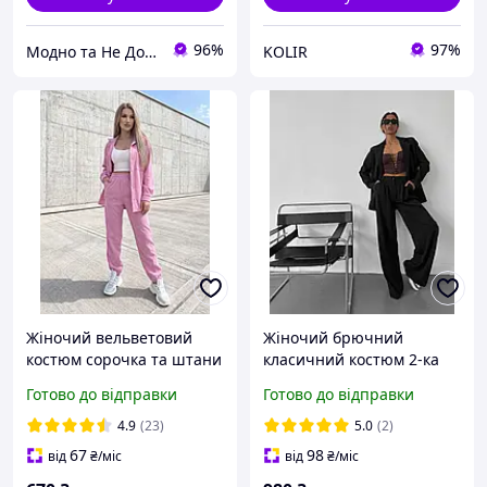
96%
97%
Модно та Не Дорого
KOLIR
Жіночий вельветовий
Жіночий брючний
костюм сорочка та штани
класичний костюм 2-ка
(піджак на гудзику +
Готово до відправки
Готово до відправки
штани палаццо) розмір
42-44,44-46 (з вимірами)
4.9
(23)
5.0
(2)
67
98
від
₴
/міс
від
₴
/міс