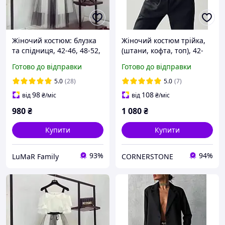
Жіночий костюм: блузка
Жіночий костюм трійка,
та спідниця, 42-46, 48-52,
(штани, кофта, топ), 42-
білий верх, чорний верх,
44, 46-48, меланж,
Готово до відправки
Готово до відправки
супер софт та євросітка.
чорний, двонитка.
5.0
(28)
5.0
(7)
98
108
від
₴
/міс
від
₴
/міс
980
₴
1 080
₴
Купити
Купити
93%
94%
LuMaR Family
CORNERSTONE