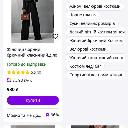
Жіночі велюрові костюми
Чорне плаття
Сукні великих розмірів
Легкий літній костюм жіночи
Жіночий брючний Костюм
Велюрові костюми.
Жіночий чорний
брючний,класичний,діло
Жіночий спортивний костюм 
вий костюм 2-ка(брюки
Готово до відправки
Костюм леді баг
палаццо+кроп-жакет з
плічками).Оверсайз
5.0
(3)
Спортивні костюми жіночі
костюм
93
від
₴
/міс
930
₴
Купити
96%
Модно та Не Дорого