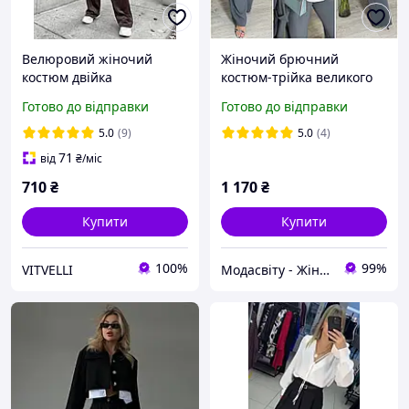
Велюровий жіночий
Жіночий брючний
костюм двійка
костюм-трійка великого
розміру сорочка,
Готово до відправки
Готово до відправки
футболки та штани
палаццо Р- 50-60 жіночі
5.0
(9)
5.0
(4)
костюми
71
від
₴
/міс
710
₴
1 170
₴
Купити
Купити
100%
99%
VITVELLI
Модасвіту - Жіночий одяг