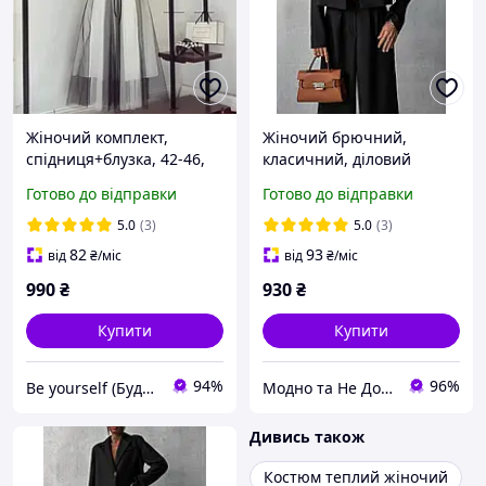
Жіночий комплект,
Жіночий брючний,
спідниця+блузка, 42-46,
класичний, діловий
48-52, чорний верх, білий
костюм 2-ка (брюки
Готово до відправки
Готово до відправки
верх, супер софт та
палаццо + кроп-жакет).
євросітка.
Костюм з укороченим
5.0
(3)
5.0
(3)
піджаком
82
93
від
₴
/міс
від
₴
/міс
990
₴
930
₴
Купити
Купити
94%
96%
Be yourself (Будь собою)
Модно та Не Дорого
Дивись також
Костюм теплий жіночий