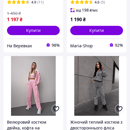
костюм жатка літній
2788
4.9
(11)
4.6
(5)
костюм з футболкою 50-56
198
від
₴
/міс
1 450
₴
58-60
1 197
₴
1 190
₴
Купити
Купити
98%
92%
На Веревках
Maria-Shop
Велюровий костюм
Жіночий теплий костюм з
двійка, кофта на
двостороннього фліса