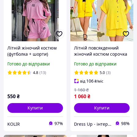
Літній жіночий костюм
Літній повсякденний
(футболка + шорти)
жіночий костюм сорочка
з шортами великі
Готово до відправки
Готово до відправки
розміри
4.8
(13)
5.0
(3)
106
від
₴
/міс
1 160
₴
550
₴
1 060
₴
Купити
Купити
97%
98%
KOLIR
Dress Up - інтернет магазин жіночого одягу