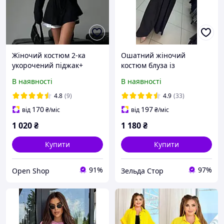
Жіночий костюм 2-ка
Ошатний жіночий
укорочений піджак+
костюм блуза із
спідниця шорти з білою
широкими штанами
В наявності
В наявності
підкладкою, базова
модель
4.8
(9)
4.9
(33)
170
197
від
₴
/міс
від
₴
/міс
1 020
₴
1 180
₴
Купити
Купити
91%
97%
Open Shop
Зельда Стор