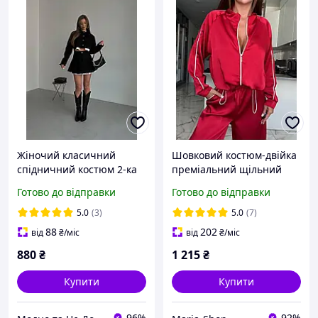
Жіночий класичний
Шовковий костюм-двійка
спідничний костюм 2-ка
преміальний щільний
(укорочена
дабл шовк та ідеальний
Готово до відправки
Готово до відправки
сорочка+спідниця).
струмливий силует Арт.
Повсякденний костюм з
379
5.0
(3)
5.0
(7)
білими вставками
88
202
від
₴
/міс
від
₴
/міс
880
₴
1 215
₴
Купити
Купити
96%
92%