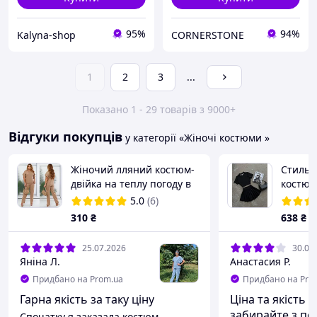
95%
94%
Kalyna-shop
CORNERSTONE
1
2
3
...
Показано 1 - 29 товарів з 9000+
Відгуки покупців
у категорії «Жіночі костюми »
Жіночий лляний костюм-
Стильн
двійка на теплу погоду в
костюм
кольорі капучино
мікрода
5.0
(6)
спідни
310
₴
638
₴
тягнеть
25.07.2026
30.06
Яніна Л.
Анастасия Р.
Придбано на Prom.ua
Придбано на Pro
Гарна якість за таку ціну
Ціна та якість 
забирайте з по
Спочатку я заказала костюм