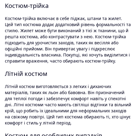
Костюм-трійка
Костюм-трійка включає в себе піджак, штани та жилет.
Цей тип костюма додає додатковий рівень формальності та
стилю. Жилет може бути виконаний з тієї ж тканини, що й
решта костюма, або контрастувати з нею. Костюм-трійка
підходить для урочистих заходів, таких як весілля або
офіційні прийоми. Він привертає увагу і підкреслює
індивідуальність власника. Покупці, які хочуть виділитися і
справити враження, часто обирають костюм-трійку.
Літній костюм
Літній костюм виготовляється з легких і дихаючих
матеріалів, таких як льон або бавовна. Він призначений
для теплої погоди і забезпечує комфорт навіть у спекотні
дні. Літні костюми часто мають світліші відтінки та вільний
крій, що робить їх ідеальними для неформальних заходів
на свіжому повітрі. Цей тип костюма обирають ті, хто цінує
комфорт і стиль у літній період.
Костюм для особливих випадків