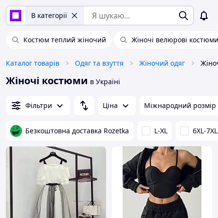
В категорії
Костюм теплий жіночий
Жіночі велюрові костюм
Каталог товарів
Одяг та взуття
Жіночий одяг
Жіно
Жіночі костюми
в Україні
Фільтри
Ціна
Міжнародний розмір
Безкоштовна доставка Rozetka
L-XL
6XL-7XL