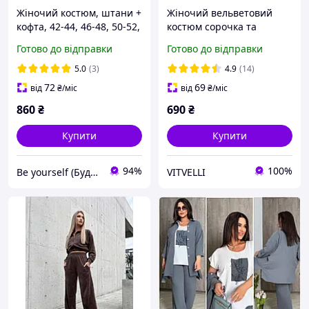
Жіночий костюм, штани +
Жіночий вельветовий
кофта, 42-44, 46-48, 50-52,
костюм сорочка та
двонитка
джогери
Готово до відправки
Готово до відправки
5.0
(3)
4.9
(14)
72
69
від
₴
/міс
від
₴
/міс
860
₴
690
₴
Купити
Купити
94%
100%
Be yourself (Будь собою)
VITVELLI