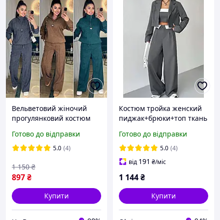
Вельветовий жіночий
Костюм тройка женский
прогулянковий костюм
пиджак+брюки+топ ткань
двійка весняний костюм з
костюмка 42-44; 46-48
Готово до відправки
Готово до відправки
сорочкою та брюками
"VOLKOVA" RIN850-479
палаццо мокко сірий
zam
5.0
(4)
5.0
(4)
електрик 42-44-46-48
191
від
₴
/міс
1 150
₴
897
₴
1 144
₴
Купити
Купити