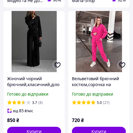
Модно та Не Дорого
Maria-Shop
Жіночий чорний
Вельветовий брючний
брючний,класичний,діло
костюм,сорочка на
вий костюм 2-
кнопках
Готово до відправки
Готово до відправки
ка(брюки+кроп-жакет з
плічиками).Оверсайз
3.7
(8)
5.0
(27)
костюм
85
від
₴
/міс
850
₴
720
₴
Купити
Купити