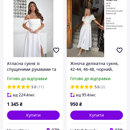
Атласна сукня зі
Жіноча делікатна сукня,
спущеними рукавами та
42-44, 46-48, чорний,
драпіруванням у зоні
білий, червоний, беж,
Готово до відправки
Готово до відправки
декольте
костюм люкс.
5.0
(11)
5.0
(2)
224
95
від
₴
/міс
від
₴
/міс
1 345
₴
950
₴
Купити
Купити
97%
93%