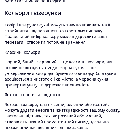
бути схильний до пошкоджень.
Кольори і візерунки
Колір і візерунок сукні можуть значно впливати на її
сприйняття і відповідність конкретному випадку.
Правильний вибір кольору може підкреслити ваші
переваги і створити потрібне враження.
Класичні кольори
Чорний, білий і червоний — це класичні кольори, які
ніколи не виходять з моди. Чорна сукня — це
універсальний вибір для будь-якого випадку, біла сукня
асоціюється з чистотою і свіжістю, а червона сукня
привертає увагу і підкреслює впевненість.
Яскраві і пастельні відтінки
Яскраві кольори, такі як синій, зелений або жовтий,
можуть додати енергії та життєрадісності вашому образу.
Пастельні відтінки, такі як рожевий або м'ятний,
створюють ніжний і романтичний вигляд, ідеально
підходящий для весняних і літніх заходів.