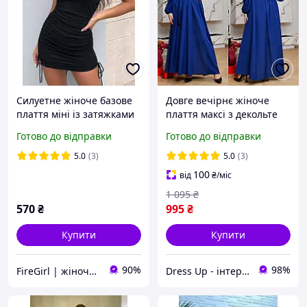
Силуетне жіноче базове
Довге вечірнє жіноче
плаття міні із затяжками
плаття максі з декольте
з боків (чорне, біле, моко)
великого розміру
Готово до відправки
Готово до відправки
5.0
(3)
5.0
(3)
100
від
₴
/міс
1 095
₴
570
₴
995
₴
Купити
Купити
90%
98%
FireGirl | жіночий одяг
Dress Up - інтернет магазин жіночого одягу