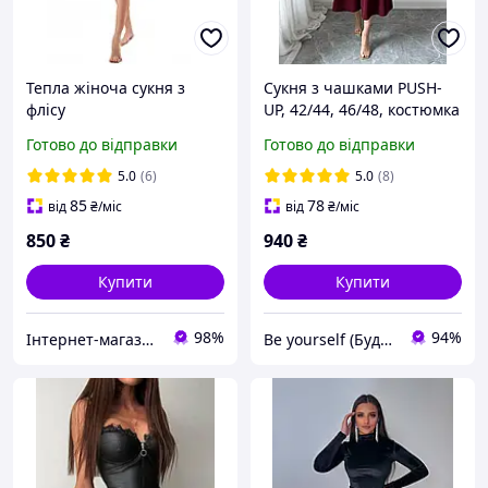
Тепла жіноча сукня з
Сукня з чашками PUSH-
флісу
UP, 42/44, 46/48, костюмка
Готово до відправки
Готово до відправки
5.0
(6)
5.0
(8)
85
78
від
₴
/міс
від
₴
/міс
850
₴
940
₴
Купити
Купити
98%
94%
Інтернет-магазин "Bolimi"
Be yourself (Будь собою)