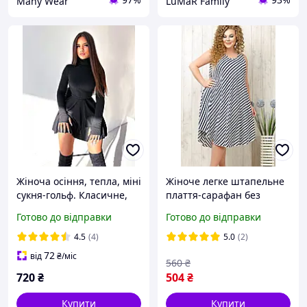
Many Wear
LuMaR Family
Жіноча осіння, тепла, міні
Жіноче легке штапельне
сукня-гольф. Класичне,
плаття-сарафан без
повсякденне плаття в
рукава розміром XL-
Готово до відправки
Готово до відправки
рубчик, коротке, з довгим
4XL(50-56)
рукавом
4.5
(4)
5.0
(2)
72
від
₴
/міс
560
₴
720
₴
504
₴
Купити
Купити