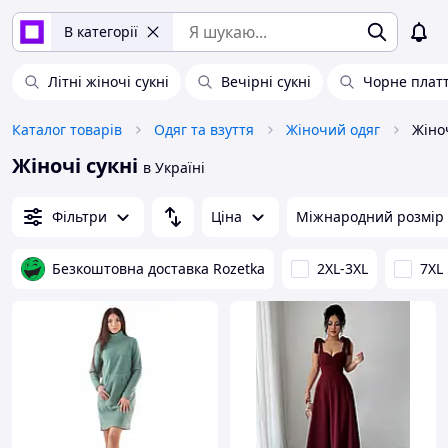
В категорії
Літні жіночі сукні
Вечірні сукні
Чорне плат
Каталог товарів
Одяг та взуття
Жіночий одяг
Жіноч
Жіночі сукні
в Україні
Фільтри
Ціна
Міжнародний розмір
Безкоштовна доставка Rozetka
2XL-3XL
7XL