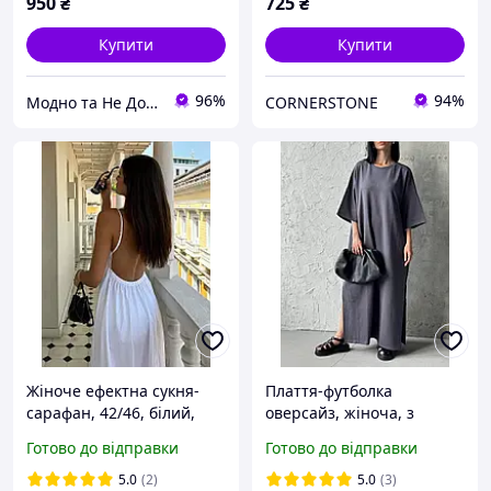
950
₴
725
₴
Купити
Купити
96%
94%
Модно та Не Дорого
CORNERSTONE
Жіноче ефектна сукня-
Плаття-футболка
сарафан, 42/46, білий,
оверсайз, жіноча, з
чорний, натуральний
розрізами, максі, 42-46,
Готово до відправки
Готово до відправки
котон 100%.
чорний, графіт, молоко,
шоколад
5.0
(2)
5.0
(3)