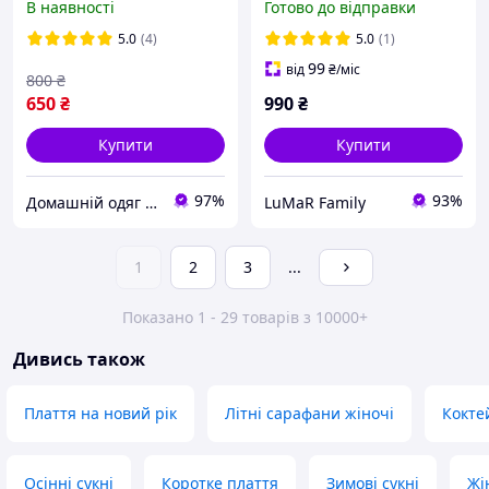
В наявності
Готово до відправки
органза.
5.0
(4)
5.0
(1)
99
від
₴
/міс
800
₴
650
₴
990
₴
Купити
Купити
97%
93%
Домашній одяг пишним жінкам
LuMaR Family
1
2
3
...
Показано 1 - 29 товарів з 10000+
Дивись також
Плаття на новий рік
Літні сарафани жіночі
Кокте
Осінні сукні
Коротке плаття
Зимові сукні
Жі