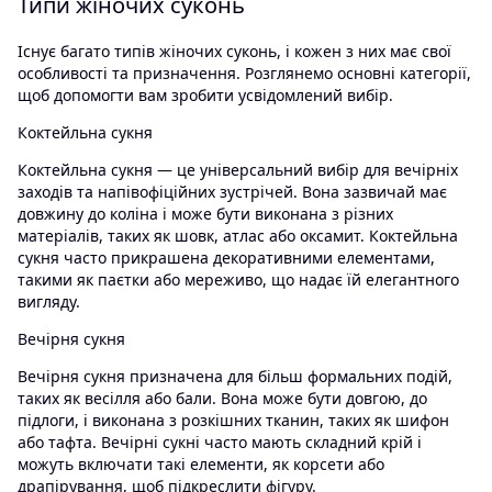
Типи жіночих суконь
Існує багато типів жіночих суконь, і кожен з них має свої
особливості та призначення. Розглянемо основні категорії,
щоб допомогти вам зробити усвідомлений вибір.
Коктейльна сукня
Коктейльна сукня — це універсальний вибір для вечірніх
заходів та напівофіційних зустрічей. Вона зазвичай має
довжину до коліна і може бути виконана з різних
матеріалів, таких як шовк, атлас або оксамит. Коктейльна
сукня часто прикрашена декоративними елементами,
такими як паєтки або мереживо, що надає їй елегантного
вигляду.
Вечірня сукня
Вечірня сукня призначена для більш формальних подій,
таких як весілля або бали. Вона може бути довгою, до
підлоги, і виконана з розкішних тканин, таких як шифон
або тафта. Вечірні сукні часто мають складний крій і
можуть включати такі елементи, як корсети або
драпірування, щоб підкреслити фігуру.