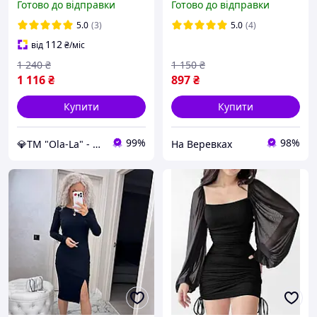
Готово до відправки
Готово до відправки
гудзиках плаття-сорочка з
жатки 48-64
5.0
(3)
5.0
(4)
112
від
₴
/міс
1 240
₴
1 150
₴
1 116
₴
897
₴
Купити
Купити
99%
98%
💎TM "Ola-La" - якісний одяг від виробника 💎
На Веревках