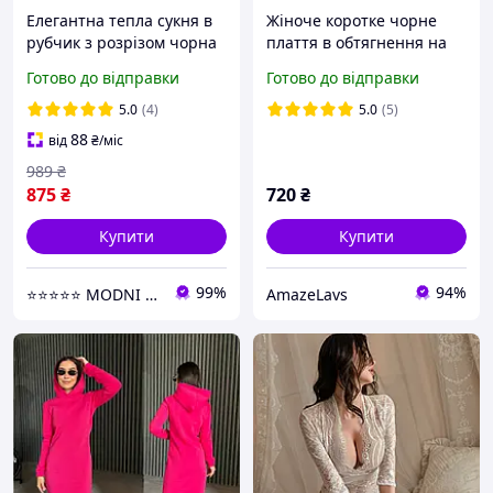
Елегантна тепла сукня в
Жіноче коротке чорне
рубчик з розрізом чорна
плаття в обтягнення на
вечірня сукня в обтяжку
затяжках довжина
Готово до відправки
Готово до відправки
нарядне плаття футляр
регулюється з довгим
міді
об'ємним рукавом
5.0
(4)
5.0
(5)
88
від
₴
/міс
989
₴
875
₴
720
₴
Купити
Купити
99%
94%
⭐⭐⭐⭐⭐ MODNI ⭐⭐⭐⭐⭐
AmazeLavs