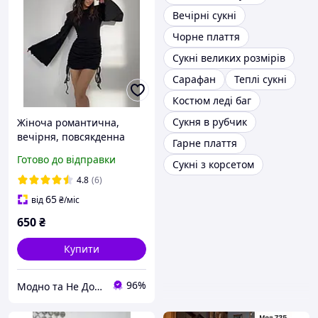
Вечірні сукні
Чорне плаття
Сукні великих розмірів
Сарафан
Теплі сукні
Костюм леді баг
Сукня в рубчик
Жіноча романтична,
вечірня, повсякденна
Гарне плаття
міні сукня з воланами на
Готово до відправки
Сукні з корсетом
рукавах та на зав'язках з
боків
4.8
(6)
65
від
₴
/міс
650
₴
Купити
96%
Модно та Не Дорого