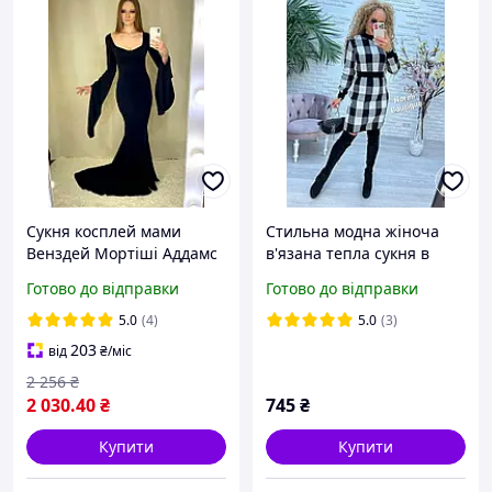
Сукня косплей мами
Стильна модна жіноча
Венздей Мортіші Аддамс
в'язана тепла сукня в
зі шлейфом, довгими
клітинку розмір 42-48.
Готово до відправки
Готово до відправки
рукавами, обтягуюча,
Кольори різні
готична. 40 Чорний
5.0
(4)
5.0
(3)
203
від
₴
/міс
2 256
₴
2 030
.40
₴
745
₴
Купити
Купити