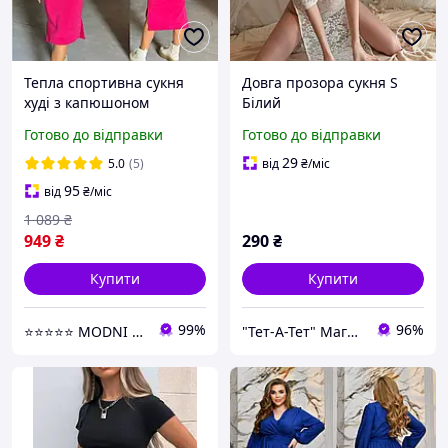
Тепла спортивна сукня
Довга прозора сукня S
худі з капюшоном
Білий
малинове жіноче плаття
Готово до відправки
Готово до відправки
толстовка на флісі зимова
тепла сукня міді
29
5.0
(5)
від
₴
/міс
95
від
₴
/міс
1 089
₴
949
₴
290
₴
Купити
Купити
99%
96%
⭐⭐⭐⭐⭐ MODNI ⭐⭐⭐⭐⭐
"Тет-А-Тет" Магазин білизни та потаємних бажань