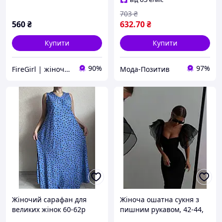
703
₴
560
₴
632
.70
₴
Купити
Купити
90%
97%
FireGirl | жіночий одяг
Мода-Позитив
Жіночий сарафан для
Жіноча ошатна сукня з
великих жінок 60-62р
пишним рукавом, 42-44,
44-46, чорний, костюм +