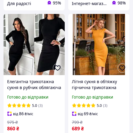
95%
98%
Для радості
Інтернет-магазин "Butterfly"
Елегантна трикотажна
Літня сукня в обтяжку
сукня в рубчик облягаюча
гірчична трикотажна
чорна сукня жіноча з
жіноча сукня футляр з
Готово до відправки
Готово до відправки
рукавом тепла сукня з
коротким рукавом
начосом 40-42 44-46 48-50
облягаюча сукня до
5.0
(3)
5.0
(3)
52-54 розмір
коліна
86
69
від
₴
/міс
від
₴
/міс
975
₴
799
₴
860
₴
689
₴