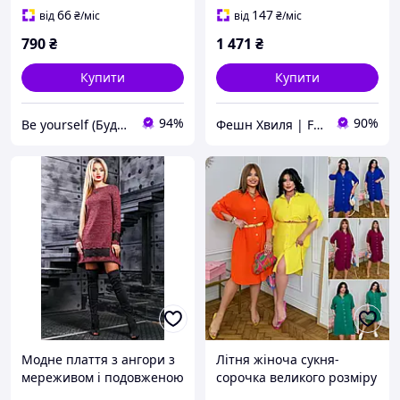
66
147
від
₴
/міс
від
₴
/міс
790
₴
1 471
₴
Купити
Купити
94%
90%
Be yourself (Будь собою)
Фешн Хвиля | Fashion Wave
Модне плаття з ангори з
Літня жіноча сукня-
мереживом і подовженою
сорочка великого розміру
спинкою 42-48 розміру
міді туніка батал на