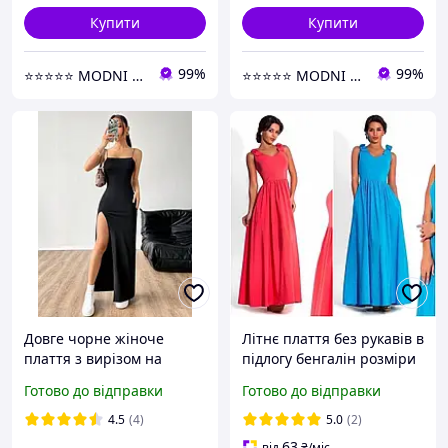
Купити
Купити
99%
99%
⭐⭐⭐⭐⭐ MODNI ⭐⭐⭐⭐⭐
⭐⭐⭐⭐⭐ MODNI ⭐⭐⭐⭐⭐
Довге чорне жіноче
Літнє плаття без рукавів в
плаття з вирізом на
підлогу бенгалін розміри
тонких бретельках
норма
Готово до відправки
Готово до відправки
4.5
(4)
5.0
(2)
63
від
₴
/міс