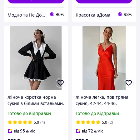
96%
98%
Модно та Не Дорого
Красотка вДома
Жіноча коротка чорна
Жіноча легка, повітряна
сукня з білими вставками.
сукня, 42-44, 44-46,
Чорно-біла міні сукня з
червоний, чорний, білий,
Готово до відправки
Готово до відправки
довгим рукавом та
зелений, бордо, пудра,
коміром.
беж, хакі, блакитний,
5.0
(4)
5.0
(2)
шовк.
95
72
від
₴
/міс
від
₴
/міс