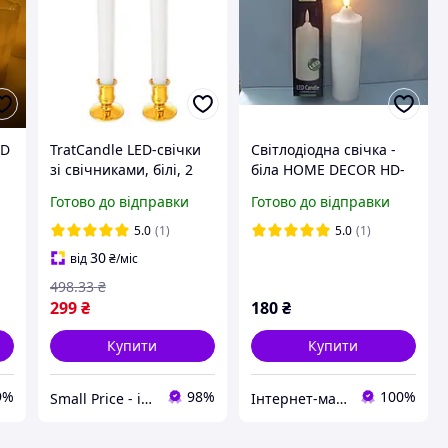
ED
TratCandle LED-свічки
Світлодіодна свічка -
зі свічниками, білі, 2
біла HOME DECOR HD-
штуки
100
Готово до відправки
Готово до відправки
5.0
(1)
5.0
(1)
30
від
₴
/міс
498
.33
₴
299
₴
180
₴
Купити
Купити
9%
98%
100%
Small Price - інтернет-магазин товарів для дому
Інтернет-магазин "Maxam"