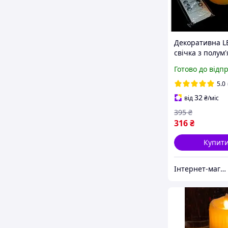
Декоративна L
свічка з полум
рухається 7,5х
Готово до відп
на пульті упра
5.0
32
від
₴
/міс
395
₴
316
₴
Купит
Інтернет-магазин Megusta