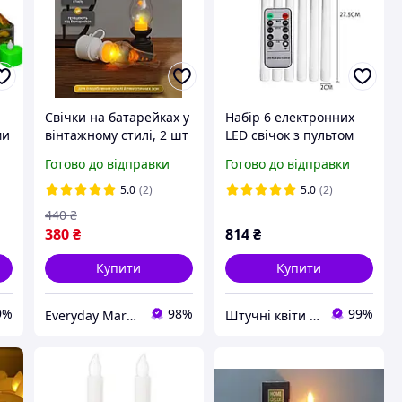
Свічки на батарейках у
Набір 6 електронних
ми
вінтажному стилі, 2 шт
LED свічок з пультом
чорного та білого
керування, тонкі 2*27,5
Готово до відправки
Готово до відправки
кольору
см з імітацією полум'я
на батарейках SE 0201
5.0
(2)
5.0
(2)
440
₴
380
₴
814
₴
Купити
Купити
9%
98%
99%
Everyday Market
Штучні квіти та товари для декору - Perlyna-dekoru.com.ua