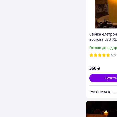
Свічка елетро
воскова LED 75
2700К з пульто
Готово до відп
3хАА
5.0
360
₴
Купит
"УЮТ-МАРКЕТ" інтернет-магазин