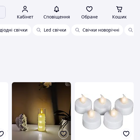
Кабінет
Сповіщення
Обране
Кошик
діодні свічки
Led свічки
Свічки новорічні
Д