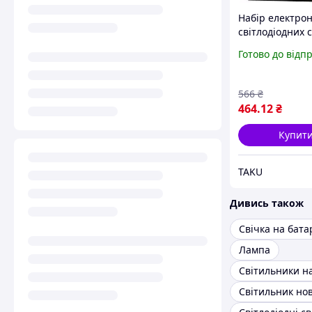
Набір електро
світлодіодних 
батарейках
Готово до відп
566
₴
464
.12
₴
Купит
TAKU
Дивись також
Свічка на бата
Лампа