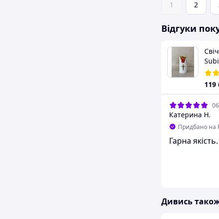
1
2
Відгуки пок
Свіч
Subi
119
06
Катерина Н.
Придбано на 
Гарна якість.
Дивись тако