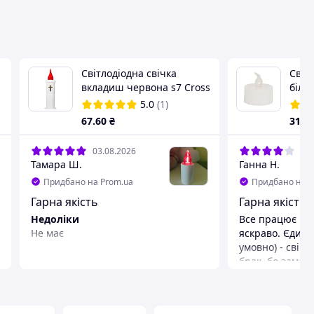
Світлодіодна свічка
Світл
вкладиш червона s7 Cross
біла,
Subito 167*48 мм
5.0
(1)
67
.60
₴
31
₴
03.08.2026
20.
Тамара Ш.
Ганна Н.
Придбано на Prom.ua
Придбано на P
Гарна якість
Гарна якість з
Недоліки
Все працює і св
Не має
яскраво. Єдиний мінус (і то доволі
умовно) - свічк
брак, бо замовл
всі блимають). 
ефект живого п
описі товару. 