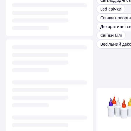
Світлодіодні св
Led свічки
Свічки новоріч
Декоративні св
Свічки білі
Весільний дек