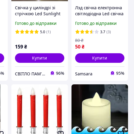
Свічка у циліндрі зі
Лэд свічка електронна
стрічкою Led Sunlight
світлодіодна Led свічка
15см 90 днів
світиться мерехтлива
Готово до відправки
Готово до відправки
3,5х3,5 см
5.0
(1)
3.7
(3)
80
₴
159
₴
50
₴
Купити
Купити
6%
96%
95%
СВІТЛО ПАМ'ЯТІ
Samsara