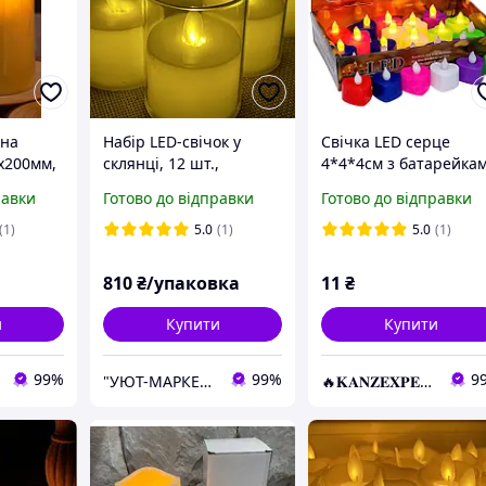
нна
Набір LED-свічок у
Свічка LED серце
х200мм,
склянці, 12 шт.,
4*4*4см з батарейка
м ДК
7,5×5,5см ефект
KNZ
равки
Готово до відправки
Готово до відправки
справжнього полум я, з
батарейками
(1)
5.0
(1)
5.0
(1)
810
₴/упаковка
11
₴
и
Купити
Купити
99%
99%
9
"УЮТ-МАРКЕТ" інтернет-магазин
🔥𝐊𝐀𝐍𝐙𝐄𝐗𝐏𝐄𝐑𝐓.com.ua🔥