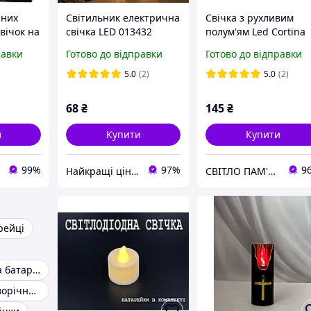
нних
Світильник електрична
Свічка з рухливим
свічок на
свічка LED 013432
полум'ям Led Cortina
WF8 чорна 12см
равки
Готово до відправки
Готово до відправки
5.0
(2)
5.0
(2)
68
₴
145
₴
и
Купити
Купити
99%
97%
9
Найкращі ціни:) Lightssshop
СВІТЛО ПАМ'ЯТІ
рейці
Світильники на батарейках
Світильник новорічний ліхтар