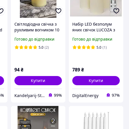
Світлодіодна свічка з
Набір LED безполум
ed
рухливим вогником 10
яних свічок LUCOZA з
см.
пультом і таймером, 3
Готово до відправки
Готово до відправки
шт (10 / 12,5 / 15 см)
5.0
(2)
5.0
(1)
94
₴
789
₴
Купити
Купити
6%
99%
97%
Kandelyarij-Store
DigitalEnergy