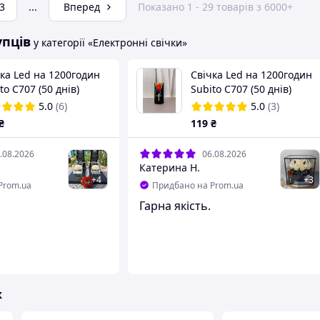
3
...
Вперед
Показано 1 - 29 товарів з 6000+
упців
у категорії «Електронні свічки»
ка Led на 1200годин
Свічка Led на 1200годин
to С707 (50 днів)
Subito С707 (50 днів)
(Чорна)
5.0
(6)
5.0
(3)
₴
119
₴
.08.2026
06.08.2026
Катерина Н.
+
4
+
3
Prom.ua
Придбано на Prom.ua
Гарна якість.
ж