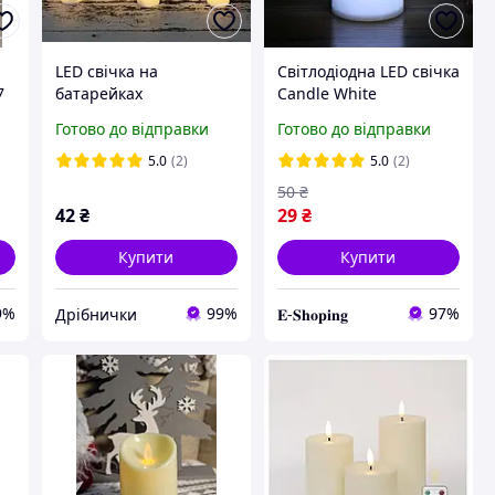
LED свічка на
Світлодіодна LED свічка
7
батарейках
Candle White
Готово до відправки
Готово до відправки
5.0
(2)
5.0
(2)
50
₴
42
₴
29
₴
Купити
Купити
9%
99%
97%
Дрібнички
𝐄-𝐒𝐡𝐨𝐩𝐢𝐧𝐠