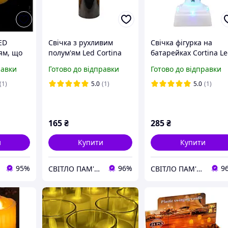
ED
Свічка з рухливим
Свічка фігурка на
'ям, що
полум'ям Led Cortina
батарейках Cortina L
7,5х15см
WF10 чорна 17см
Марія блакитна WI5A
равки
Готово до відправки
Готово до відправки
вління
18см
(1)
5.0
(1)
5.0
(1)
165
₴
285
₴
и
Купити
Купити
95%
96%
9
СВІТЛО ПАМ'ЯТІ
СВІТЛО ПАМ'ЯТІ