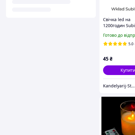
Свічка led на
1200годин Subi
(50днів)
Готово до відп
5.0
45
₴
Купит
Kandelyarij-Store