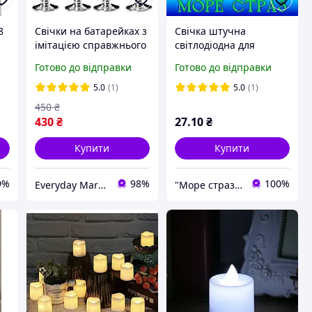
8
Свічки на батарейках з
Свічка штучна
імітацією справжнього
світлодіодна для
полум'я, набір 4 шт у
шамадана, шоу,
Готово до відправки
Готово до відправки
червоному кольорі зі
романтичного настрою
срібним підсвічником
(біле світло)
5.0
(1)
5.0
(1)
450
₴
430
₴
27
.10
₴
Купити
Купити
9%
98%
100%
Everyday Market
"Море страз" інтернет-магазин