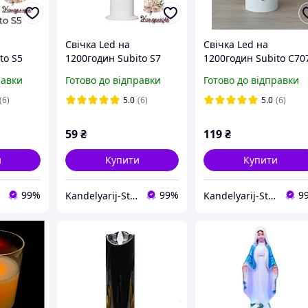
Свічка Led на
Свічка Led на
to S5
1200годин Subito S7
1200годин Subito С70
(50днів)
(50 днів)
равки
Готово до відправки
Готово до відправки
(6)
5.0
(6)
5.0
(6)
59
₴
119
₴
и
Купити
Купити
99%
99%
9
Kandelyarij-Store
Kandelyarij-Store