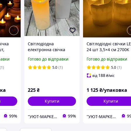
вічка
Світлодіодна
Світлодіодні свічки L
т,
електронна свічка
24 шт 3,5×4 см 2700K
 з
7.5х15см, свічка на
свічки на батарейках
равки
Готово до відправки
Готово до відправки
2032 в
батарейках 3хAAA
для декору, свята та
романтики
(1)
5.0
(1)
5.0
(1)
188
від
₴
/міс
вка
225
₴
1 125
₴/упаковка
и
Купити
Купити
99%
99%
9
"УЮТ-МАРКЕТ" інтернет-магазин
"УЮТ-МАРКЕТ" інтернет-магазин