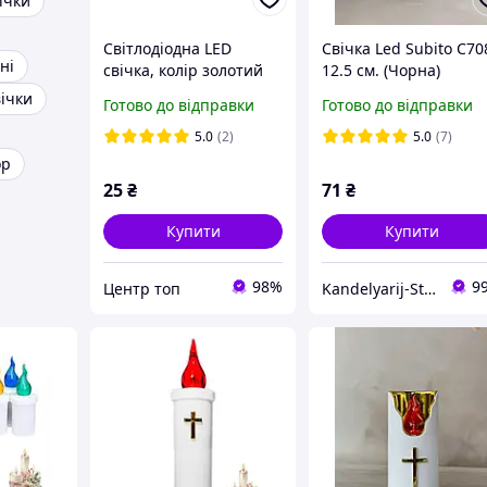
ічки
Світлодіодна LED
Свічка Led Subito С70
ні
свічка, колір золотий
12.5 см. (Чорна)
ічки
Готово до відправки
Готово до відправки
5.0
(2)
5.0
(7)
ор
25
₴
71
₴
Купити
Купити
98%
9
Центр топ
Kandelyarij-Store