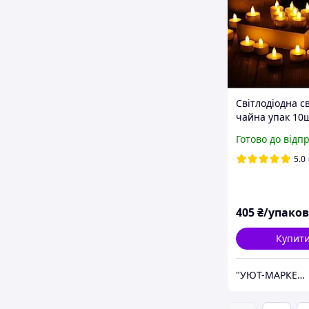
Світлодіодна с
чайна упак 10ш
39х37мм 2700К,
Готово до відп
батарейкою СR
комплекті
5.0
405
₴/упако
Купит
"УЮТ-МАРКЕТ" інтернет-магазин