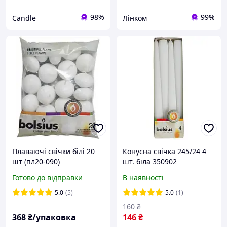
98%
99%
Candle
Лінком
Плаваючі свічки білі 20
Конусна свічка 245/24 4
шт (пл20-090)
шт. біла 350902
Готово до відправки
В наявності
5.0
(5)
5.0
(1)
160
₴
368
₴/упаковка
146
₴