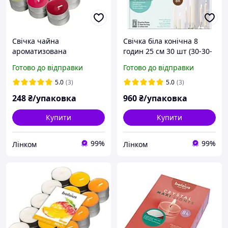
Свічка чайна
Свічка біла конічна 8
ароматизована
годин 25 см 30 шт (30-30-
Журавлина 1.5 см 30 шт
090Б)
Готово до відправки
Готово до відправки
(p15-30-74Б CRA)
5.0
(3)
5.0
(3)
248
₴/упаковка
960
₴/упаковка
Купити
Купити
99%
99%
Лінком
Лінком