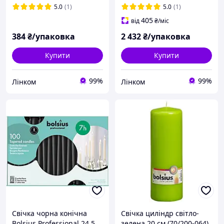
5.0
(1)
5.0
(1)
405
від
₴
/міс
384
₴/упаковка
2 432
₴/упаковка
Купити
Купити
99%
99%
Лінком
Лінком
Свічка чорна конічна
Свічка циліндр світло-
Bolsius Professional 24.5
зелена 20 см (70/200-064)