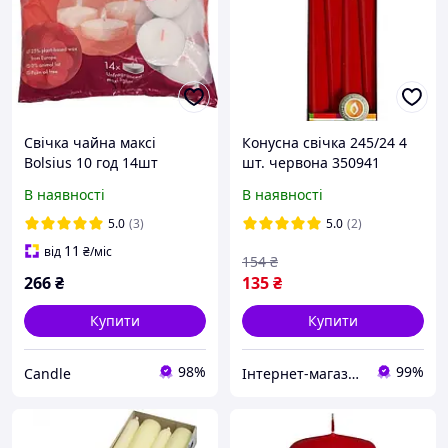
Свічка чайна максі
Конусна свічка 245/24 4
Bolsius 10 год 14шт
шт. червона 350941
В наявності
В наявності
5.0
(3)
5.0
(2)
11
від
₴
/міс
154
₴
266
₴
135
₴
Купити
Купити
98%
99%
Candle
Інтернет-магазин Comoda