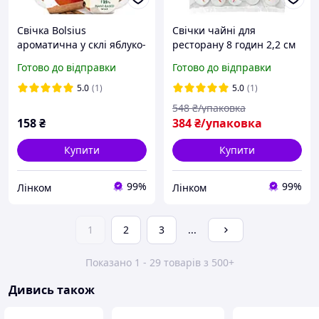
Свічка Bolsius
Свічки чайні для
ароматична у склі яблуко-
ресторану 8 годин 2,2 см
кориця 25 годин 80/73 мм
45 шт (8-45Б)
Готово до відправки
Готово до відправки
72-67Б ACN
5.0
(1)
5.0
(1)
548
₴/упаковка
158
₴
384
₴/упаковка
Купити
Купити
99%
99%
Лінком
Лінком
1
2
3
...
Показано 1 - 29 товарів з 500+
Дивись також