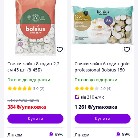
Свічки чайні 8 годин 2,2
Свічки чайні 6 годин gold
см 45 шт (8-45Б)
professional Bolsius 150
шт (6-150Б)
Готово до відправки
Готово до відправки
5.0
(2)
4.0
(4)
210
від
₴
/міс
548
₴/упаковка
384
₴/упаковка
1 261
₴/упаковка
Купити
Купити
99%
99%
Лінком
Лінком