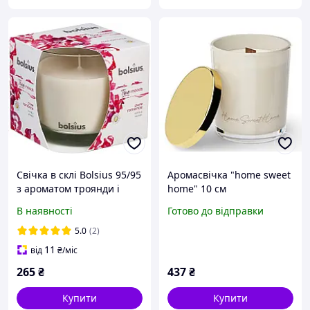
Свічка в склі Bolsius 95/95
Аромасвічка "home sweet
з ароматом троянди і
home" 10 см
пачулі
В наявності
Готово до відправки
5.0
(2)
11
від
₴
/міс
265
₴
437
₴
Купити
Купити