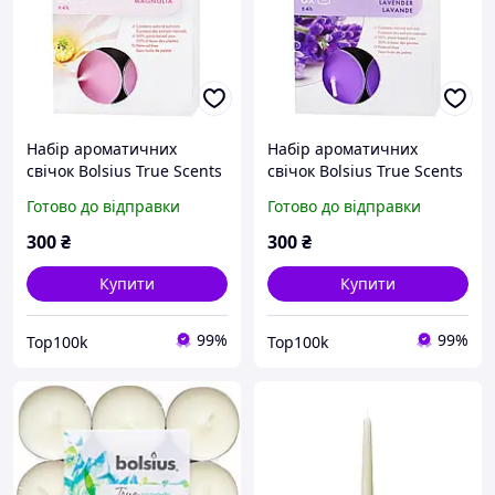
Набір ароматичних
Набір ароматичних
свічок Bolsius True Scents
свічок Bolsius True Scents
Magnolia 6 шт магнолія, 4
Lavender 6 шт аромат
Готово до відправки
Готово до відправки
год горіння, бавовняний
лаванди, свічки для
гніт
релаксу та дому
300
₴
300
₴
Купити
Купити
99%
99%
Top100k
Top100k