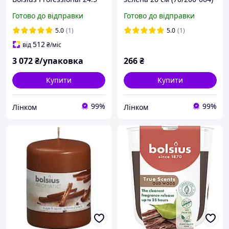
см 100 шт (s30-100-095Б)
Готово до відправки
Готово до відправки
5.0
(1)
5.0
(1)
512
від
₴
/міс
3 072
₴/упаковка
266
₴
Купити
Купити
99%
99%
Лінком
Лінком