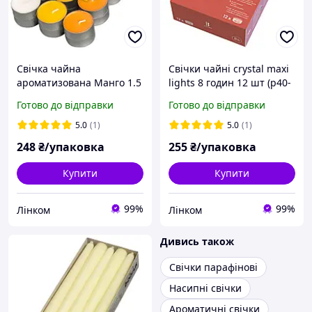
Свічка чайна
Свічки чайні crystal maxi
ароматизована Манго 1.5
lights 8 годин 12 шт (p40-
см 30 шт (p15-30-101Б
8-12Б)
Готово до відправки
Готово до відправки
MAN)
5.0
(1)
5.0
(1)
248
₴/упаковка
255
₴/упаковка
Купити
Купити
99%
99%
Лінком
Лінком
Дивись також
Свічки парафінові
Насипні свічки
Ароматичні свічки