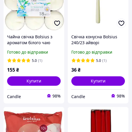
Чайна свічка Bolsius з
Свічка конусна Bolsius
ароматом білого чаю
240/23 айворі
18шт
Готово до відправки
Готово до відправки
5.0
(1)
5.0
(1)
155
₴
36
₴
Купити
Купити
98%
98%
Candle
Candle