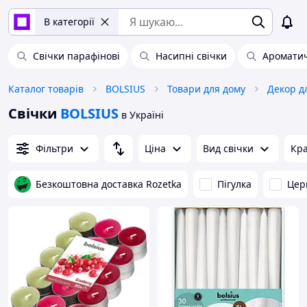
В категорії
Свічки парафінові
Насипні свічки
Ароматич
Каталог товарів
BOLSIUS
Товари для дому
Декор д
Свічки
BOLSIUS
в Україні
Фільтри
Ціна
Вид свічки
Кра
Безкоштовна доставка Rozetka
Пігулка
Цер