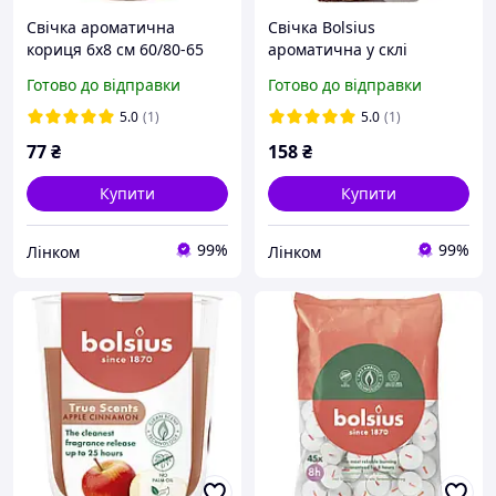
Свічка ароматична
Свічка Bolsius
кориця 6х8 см 60/80-65
ароматична у склі
агарове дерево 25 годин
Готово до відправки
Готово до відправки
80/73 мм 72-002Б OWD
5.0
(1)
5.0
(1)
77
₴
158
₴
Купити
Купити
99%
99%
Лінком
Лінком