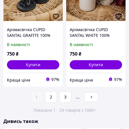
Аромасвічка CUPID
Аромасвічка CUPID
SANTAL GRAFITE 100%
SANTAL WHITE 100%
WOOD WAX 165g 35h
WOOD WAX 165g 35h
В наявності
В наявності
Гранд Презент NAC
Гранд Презент NAC
1034GF
1035W
750
₴
750
₴
Купити
Купити
97%
97%
Краща ціна
Краща ціна
1
2
3
...
Показано 1 - 29 товарів з 1000+
Дивись також