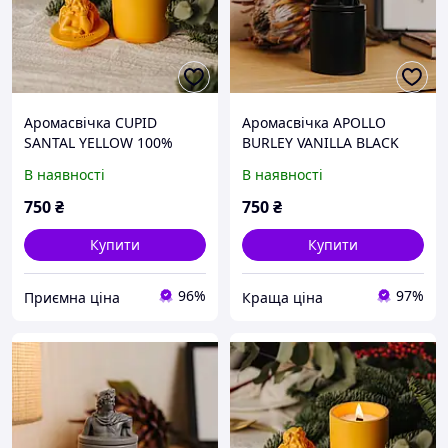
Аромасвічка CUPID
Аромасвічка APOLLO
SANTAL YELLOW 100%
BURLEY VANILLA BLACK
WOOD WAX 165g 35h
100% WOOD WAX 165g
В наявності
В наявності
Гранд Презент NAC 1032Y
35h Гранд Презент NAC
1026BL
750
₴
750
₴
Купити
Купити
96%
97%
Приємна ціна
Краща ціна