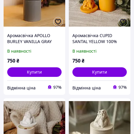
Аромасвічка APOLLO
Аромасвічка CUPID
BURLEY VANILLA GRAY
SANTAL YELLOW 100%
100% WOOD WAX 165g
WOOD WAX 165g 35h
В наявності
В наявності
35h Гранд Презент NAC
Гранд Презент NAC 1032Y
1027GY
750
₴
750
₴
Купити
Купити
97%
97%
Відмінна ціна
Відмінна ціна