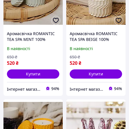
Аромасвічка ROMANTIC
Аромасвічка ROMANTIC
TEA SPA MINT 100%
TEA SPA BEIGE 100%
WOOD WAX 200g 42h
WOOD WAX 200g 42h
В наявності
В наявності
Гранд Презент NAC 1083
Гранд Презент NAC 1084
650
₴
650
₴
520
₴
520
₴
Купити
Купити
94%
94%
Інтернет магазин Mobizoo
Інтернет магазин Mobizoo