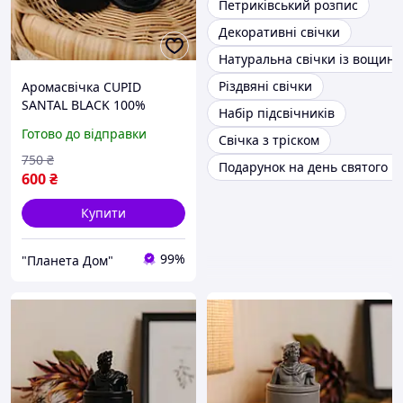
Петриківський розпис
Декоративні свічки
Натуральна свічки із вощини
Різдвяні свічки
Аромасвічка CUPID
SANTAL BLACK 100%
Набір підсвічників
WOOD WAX 165g 35h
Готово до відправки
Свічка з тріском
750
₴
Подарунок на день святого 
600
₴
Купити
99%
"Планета Дом"