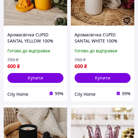
Аромасвічка CUPID
Аромасвічка CUPID
SANTAL YELLOW 100%
SANTAL WHITE 100%
WOOD WAX 165g 35h
WOOD WAX 165g 35h
Готово до відправки
Готово до відправки
750
₴
750
₴
600
₴
600
₴
Купити
Купити
99%
99%
City Home
City Home