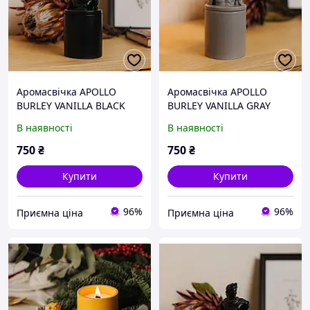
Аромасвічка APOLLO
Аромасвічка APOLLO
BURLEY VANILLA BLACK
BURLEY VANILLA GRAY
100% WOOD WAX 165g
100% WOOD WAX 165g
В наявності
В наявності
35h Гранд Презент NAC
35h Гранд Презент NAC
1026BL
1027GY
750
₴
750
₴
Купити
Купити
96%
96%
Приємна ціна
Приємна ціна