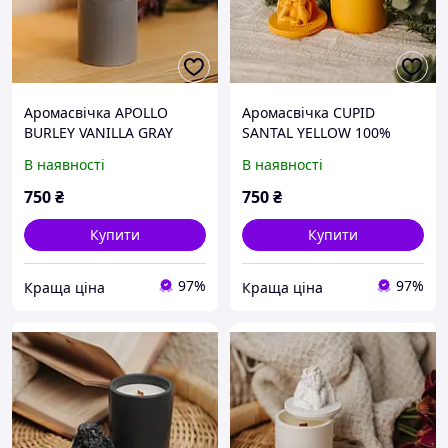
Аромасвічка APOLLO
Аромасвічка CUPID
BURLEY VANILLA GRAY
SANTAL YELLOW 100%
100% WOOD WAX 165g
WOOD WAX 165g 35h
В наявності
В наявності
35h Гранд Презент NAC
Гранд Презент NAC 1032Y
1027GY
750
₴
750
₴
Купити
Купити
97%
97%
Краща ціна
Краща ціна