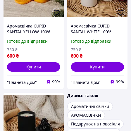
Аромасвічка CUPID
Аромасвічка CUPID
SANTAL YELLOW 100%
SANTAL WHITE 100%
WOOD WAX 165g 35h
WOOD WAX 165g 35h
Готово до відправки
Готово до відправки
750
₴
750
₴
600
₴
600
₴
Купити
Купити
99%
99%
"Планета Дом"
"Планета Дом"
Дивись також
Ароматичні свічки
АРОМАСВІЧКИ
Подарунок на новосілля