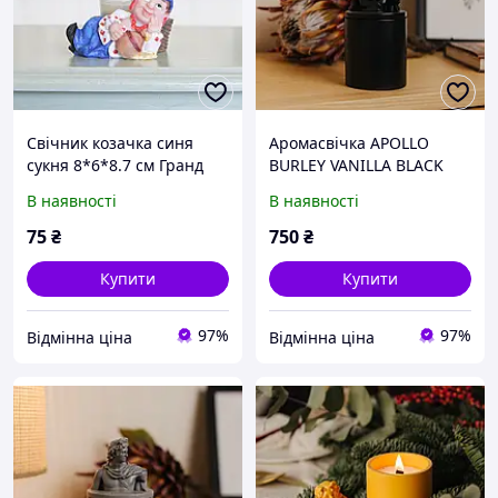
Свічник козачка синя
Аромасвічка APOLLO
сукня 8*6*8.7 см Гранд
BURLEY VANILLA BLACK
Презент ZY12107-2БС
100% WOOD WAX 165g
В наявності
В наявності
35h Гранд Презент NAC
1026BL
75
₴
750
₴
Купити
Купити
97%
97%
Відмінна ціна
Відмінна ціна