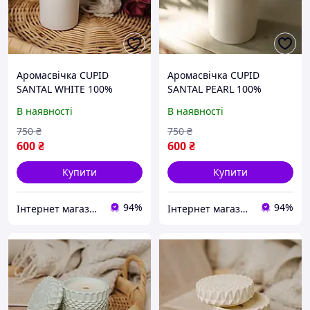
Аромасвічка CUPID
Аромасвічка CUPID
SANTAL WHITE 100%
SANTAL PEARL 100%
WOOD WAX 165g 35h
WOOD WAX 165g 35h
В наявності
В наявності
Гранд Презент NAC
Гранд Презент NAC
1035W
1038PE
750
₴
750
₴
600
₴
600
₴
Купити
Купити
94%
94%
Інтернет магазин Mobizoo
Інтернет магазин Mobizoo