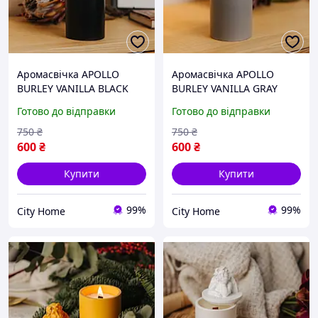
Аромасвічка APOLLO
Аромасвічка APOLLO
BURLEY VANILLA BLACK
BURLEY VANILLA GRAY
100% WOOD WAX 165g
100% WOOD WAX 165g
Готово до відправки
Готово до відправки
35h
35h
750
₴
750
₴
600
₴
600
₴
Купити
Купити
99%
99%
City Home
City Home