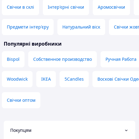
Свічки в склі
Інтер'єрні свічки
Аромосвічки
Предмети інтер'єру
Натуральний віск
Свічки жов
Популярні виробники
Bispol
Собственное производство
Ручная Работа
Woodwick
IKEA
5Candles
Воскові Свічки Оде
Свічки оптом
Покупцям