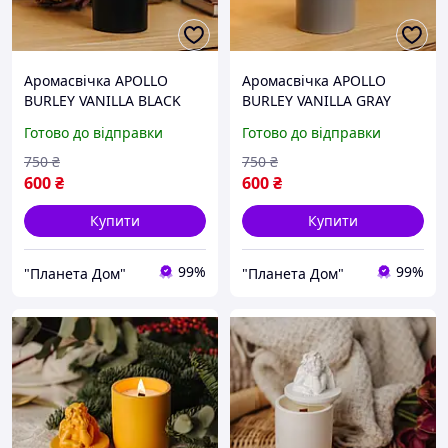
Аромасвічка APOLLO
Аромасвічка APOLLO
BURLEY VANILLA BLACK
BURLEY VANILLA GRAY
100% WOOD WAX 165g
100% WOOD WAX 165g
Готово до відправки
Готово до відправки
35h
35h
750
₴
750
₴
600
₴
600
₴
Купити
Купити
99%
99%
"Планета Дом"
"Планета Дом"