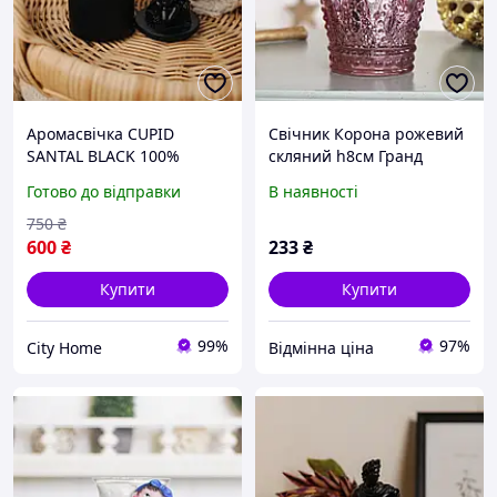
Аромасвічка CUPID
Свічник Корона рожевий
SANTAL BLACK 100%
скляний h8см Гранд
WOOD WAX 165g 35h
Презент 1015552-2
Готово до відправки
В наявності
розовый
750
₴
600
₴
233
₴
Купити
Купити
99%
97%
City Home
Відмінна ціна