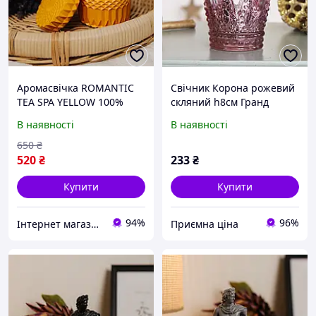
Аромасвічка ROMANTIC
Свічник Корона рожевий
TEA SPA YELLOW 100%
скляний h8см Гранд
WOOD WAX 200g 42h
Презент 1015552-2
В наявності
В наявності
Гранд Презент NAC 1081
розовый
650
₴
520
₴
233
₴
Купити
Купити
94%
96%
Інтернет магазин Mobizoo
Приємна ціна