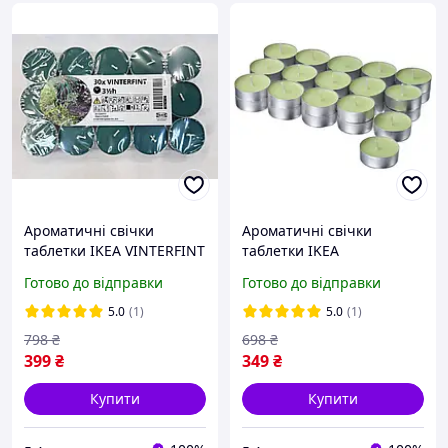
Ароматичні свічки
Ароматичні свічки
таблетки IKEA VINTERFINT
таблетки IKEA
Ялиця 30 шт х 3,5 години
LÖVSKOGSLUND Яблуко 30
Готово до відправки
Готово до відправки
горіння чайні
шт х 3,5 години горіння
декоративні аромасвічки
чайні декоративні
5.0
(1)
5.0
(1)
аромасвічки
798
₴
698
₴
399
₴
349
₴
Купити
Купити