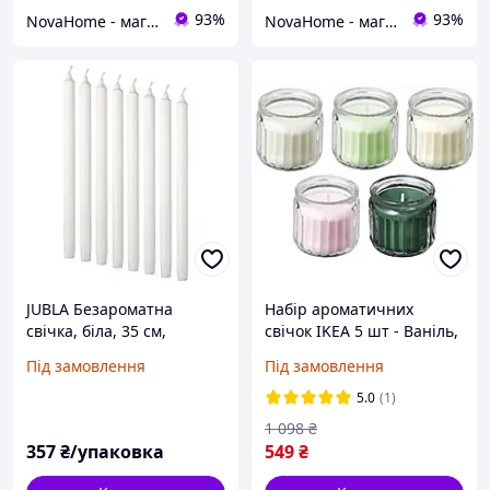
93%
93%
NovaHome - магазин товарів для дому і не тільки
NovaHome - магазин товарів для дому і не тільки
JUBLA Безароматна
Набір ароматичних
свічка, біла, 35 см,
свічок IKEA 5 шт - Ваніль,
401.544.01
Яблуко, Жасмин, Ялина,
Під замовлення
Під замовлення
Скандинавський ліс
декоративні аромасвічки
5.0
(1)
в склянці ІКЕА
1 098
₴
357
₴/упаковка
549
₴