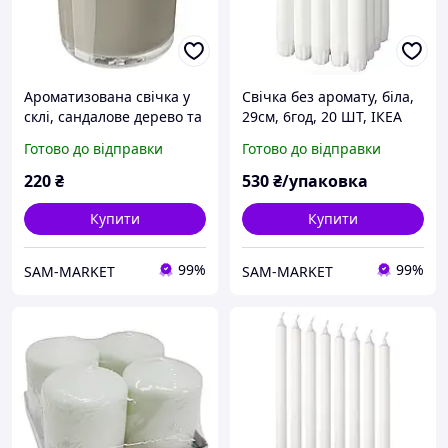
Ароматизована свічка у
Свічка без аромату, біла,
склі, сандалове дерево та
29см, 6год, 20 ШТ, ІКЕА
коричневий пачулі, 40
JUBLA 601.919.16
Готово до відправки
Готово до відправки
годин, ІКЕА LOTSFAGEL
306.084.12
220
₴
530
₴/упаковка
Купити
Купити
99%
99%
SAM-MARKET
SAM-MARKET