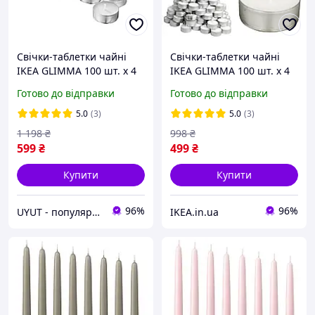
Свічки-таблетки чайні
Свічки-таблетки чайні
IKEA GLIMMA 100 шт. х 4
IKEA GLIMMA 100 шт. х 4
години горіння плаваючі
години горіння плаваючі
Готово до відправки
Готово до відправки
свічки ГЛІММА ІКЕА
свічки ГЛІММА ІКЕА
500.979.95
500.979.95
5.0
(3)
5.0
(3)
1 198
₴
998
₴
599
₴
499
₴
Купити
Купити
96%
96%
UYUT - популярні товари преміум якості
IKEA.in.ua