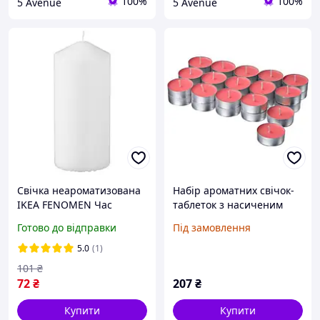
100%
100%
5 Avenue
5 Avenue
Свічка неароматизована
Набір ароматних свічок-
IKEA FENOMEN Час
таблеток з насиченим
горіння - 45 год Висота -
ароматом кавуна 30 шт.
Готово до відправки
Під замовлення
14 см Біла 905.284.03
IKEA LOTSFÅGEL
106.086.96
5.0
(1)
101
₴
72
₴
207
₴
Купити
Купити