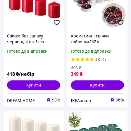
Свічки без запаху,
Ароматичні свічки
червоні, 4 шт Ikea
таблетки IKEA
FENOMEN 605.995.00
STÖRTSKÖN Ягоди 30 шт х
Готово до відправки
Готово до відправки
3,5 години червоні чайні
декоративні аромасвічки
5.0
(1)
698
₴
418
₴/набір
349
₴
Купити
Купити
98%
96%
DREAM HOME
IKEA.in.ua