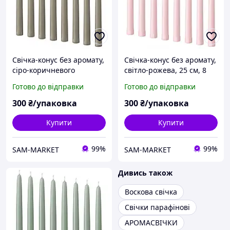
Свічка-конус без аромату,
Свічка-конус без аромату,
сіро-коричневого
світло-рожева, 25 см, 8
кольору, 25 см, 8 ШТ, ІКЕА
ШТ, ІКЕА KLOKHET
Готово до відправки
Готово до відправки
KLOKHET 906.126.99
106.126.98
300
₴/упаковка
300
₴/упаковка
Купити
Купити
99%
99%
SAM-MARKET
SAM-MARKET
Дивись також
Воскова свічка
Свічки парафінові
АРОМАСВІЧКИ