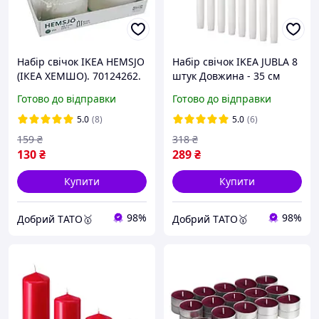
Набір свічок IKEA HEMSJO
Набір свічок IKEA JUBLA 8
(ІКЕА ХЕМШО). 70124262.
штук Довжина - 35 см
4 штуки. Горять по 15
401.544.01
Готово до відправки
Готово до відправки
годин
5.0
(8)
5.0
(6)
159
₴
318
₴
130
₴
289
₴
Купити
Купити
98%
98%
Добрий TАТО🥇
Добрий TАТО🥇