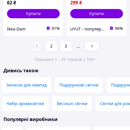
62
₴
299
₴
Купити
Купити
91%
96%
Ikea-Dam
UYUT - популярні товари преміум якості
1
2
3
...
Показано 1 - 29 товарів з 700+
Дивись також
Запаски для лампад
Подарункові свічки
Подарунк
Набір аромасвічки
Весільні свічки
Свічки для ро
Популярні виробники