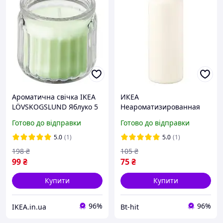
Ароматична свічка IKEA
ИКЕА
LÖVSKOGSLUND Яблуко 5
Неароматизированная
см х 12 годин горіння
свеча FENOMEN
Готово до відправки
Готово до відправки
декоративна аромасвічка
ФЕНОМЕН, 205.284.11
в склянці
5.0
(1)
5.0
(1)
198
₴
105
₴
99
₴
75
₴
Купити
Купити
96%
96%
IKEA.in.ua
Bt-hit