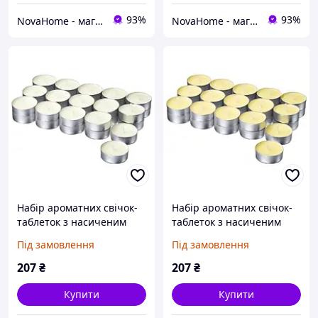
93%
93%
NovaHome - магазин товарів для дому і не тільки
NovaHome - магазин товарів для дому і не тільки
Набір ароматних свічок-
Набір ароматних свічок-
таблеток з насиченим
таблеток з насиченим
ароматом ванілі 30 шт.
ароматом цитрусові квіти
Під замовлення
Під замовлення
IKEA LOTSFÅGEL
30 шт. IKEA LOTSFÅGEL
906.087.20
006.086.92
207
₴
207
₴
Купити
Купити