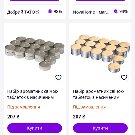
98%
93%
Добрий TАТО🥇
NovaHome - магазин товарів для дому і не тільки
Набір ароматних свічок-
Набір ароматних свічок-
таблеток з насиченим
таблеток з насиченим
ароматом сандалового
ароматом персика 30 шт.
Під замовлення
Під замовлення
дерева та пачулі 30 шт.
IKEA LOTSFÅGEL
IKEA LOTSFÅGEL
106.087.00
207
₴
207
₴
406.087.13
Купити
Купити