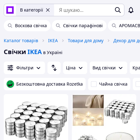
В категорії
Воскова свічка
Свічки парафінові
АРОМАСВ
Каталог товарів
IKEA
Товари для дому
Декор для д
Свічки
IKEA
в Україні
Фільтри
Ціна
Вид свічки
Кра
Безкоштовна доставка Rozetka
Чайна свічка