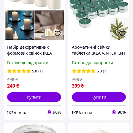
Набір декоративних
Ароматичні свічки
формових свічок IKEA
таблетки IKEA VINTERFINT
HEMSJÖ 4 шт. х 15 годин
Ялиця 30 шт х 3,5 години
Готово до відправки
Готово до відправки
горіння прядив'яні свічки
горіння чайні
701.242.62
декоративні аромасвічки
5.0
(1)
5.0
(1)
498
₴
798
₴
249
₴
399
₴
Купити
Купити
96%
96%
IKEA.in.ua
IKEA.in.ua