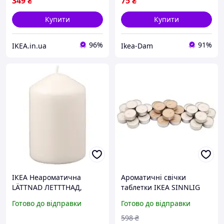
349
₴
75
₴
Купити
Купити
96%
91%
IKEA.in.ua
Ikea-Dam
ІКЕА Неароматична
Ароматичні свічки
LÄTTNAD ЛЕТТТНАД,
таблетки IKEA SINNLIG
703.384.56
Ваніль 30 шт х 4 години
Готово до відправки
Готово до відправки
горіння чайні
декоративні аромасвічки
598
₴