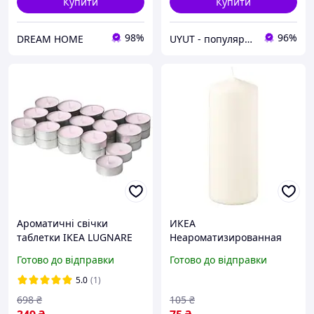
Купити
Купити
98%
96%
DREAM HOME
UYUT - популярні товари преміум якості
Ароматичні свічки
ИКЕА
таблетки IKEA LUGNARE
Неароматизированная
Жасмин 30 шт. х 3,5
свеча FENOMEN
Готово до відправки
Готово до відправки
години горіння чайні
ФЕНОМЕН, 205.284.11
декоративні аромасвічки
5.0
(1)
698
₴
105
₴