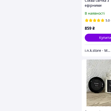
Соєва свічка з
ефірними
аромамаслами
В наявності
гіпсовому каш
L з кришкою
5.0
859
₴
Купит
i.n.k.store - Магазин свічок і декору для дому