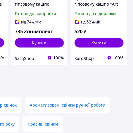
e"
гіпсовому кашпо
гіпсовому кашпо "Art
"Arrangement" (
Book"
Готово до відправки
Готово до відправки
композиція )
74
52
від
₴
/міс
від
₴
/міс
735
₴/комплект
520
₴
Купити
Купити
0%
100%
100%
SargShop
SargShop
р свічок
Ароматизовані свічки ручної роботи
го року
Красиві свічки