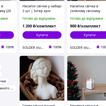
 в
Насипні свічки у наборі
Насипна свічка в
ику (20
2 шт | Інтер єрні
скляному свічнику
ний
скляні свічники |
(20×8 см) | Інтер єрн
равки
Готово до відправки
Готово до відправки
ок,
Подарунок, Новий рік,
декор, святковий
ілля
Весілля
подарунок, Новий рік
1 200
₴/комплект
900
₴/комплект
Весілля
и
Купити
Купити
100%
100%
10
SOLDER studio
SOLDER studio
ічки
Свічки з бджолиного воску
Соєва свічка ручної
Насипна свічка в