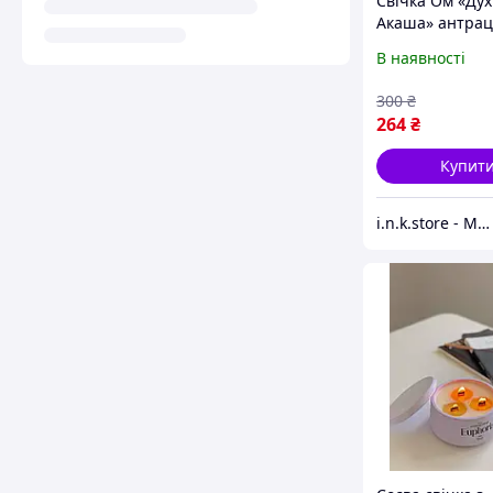
Свічка Ом «Дух
Акаша» антра
бджолиний віск
В наявності
золотим рель
300
₴
264
₴
Купит
i.n.k.store - Магазин свічок і декору для дому