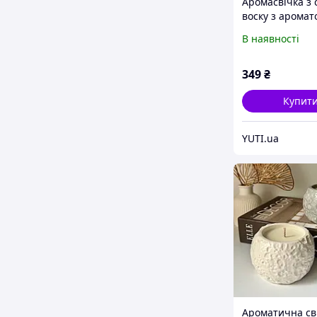
Аромасвічка з 
воску з аромат
білого чаю
В наявності
349
₴
Купит
YUTI.ua
Ароматична св