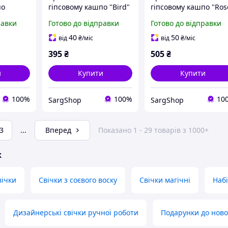
по
гіпсовому кашпо "Bird"
гіпсовому кашпо "Ros
равки
Готово до відправки
Готово до відправки
40
50
від
₴
/міс
від
₴
/міс
395
₴
505
₴
и
Купити
Купити
100%
100%
10
SargShop
SargShop
3
...
Вперед
Показано 1 - 29 товарів з 1000+
ж
вічки
Свічки з соєвого воску
Свічки магічні
Набі
Дизайнерські свічки ручної роботи
Подарунки до ново