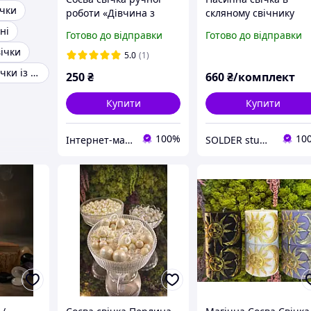
ічки
роботи «Дівчина з
скляному свічнику
віночком», 95 г
(12×8 см) | Інтер єрн
ні
Готово до відправки
Готово до відправки
декор, подарунок,
ічки
Новий рік, Весілля
5.0
(1)
Натуральна свічки із вощини
250
₴
660
₴/комплект
Купити
Купити
100%
10
Інтернет-магазин Happy Box
SOLDER studio