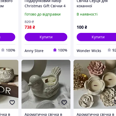
соєвого
Подарунковий набір
Свічка Серця для
ом
Christmas Gift Свічки 4
коханної
шт Ручна Робота
Готово до відправки
В наявності
(00760)
820
₴
738
₴
100
₴
и
Купити
Купити
100%
100%
9
Anny Store
Wonder Wicks
ічка в
Ароматична свічка в
Ароматична свічка в