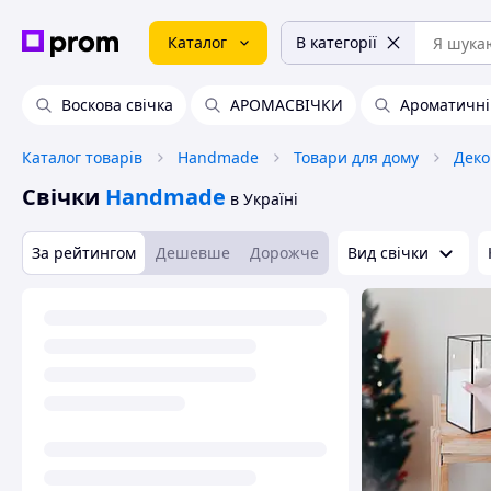
Каталог
В категорії
Воскова свічка
АРОМАСВІЧКИ
Ароматичні
Каталог товарів
Handmade
Товари для дому
Деко
Свічки
Handmade
в Україні
За рейтингом
Дешевше
Дорожче
Вид свічки