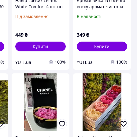
Набір соєвих свічок
Аромасвічка із соєвого
30
White Comfort 4 шт по
воску аромат чистоти
ки
30 мл | Набір
та дитячої пудри
Під замовлення
В наявності
ароматичних свічок
449
₴
349
₴
Купити
Купити
0%
100%
100%
YUTI.ua
YUTI.ua