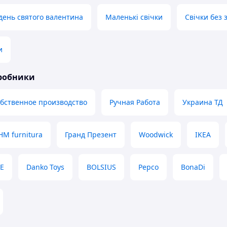
день святого валентина
Маленькі свічки
Свічки без 
и
иробники
бственное производство
Ручная Работа
Украина ТД
HM furnitura
Гранд Презент
Woodwick
IKEA
E
Danko Toys
BOLSIUS
Pepco
BonaDi