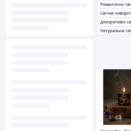
Романтичні св
Свічки новоріч
Декоративні св