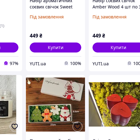
Набір ароматичних
Набір соєвих свічок
соєвих свічок Sweet
Amber Wood 4 шт по 
 в
Dream 4 шт по 30 мл |
мл | Ароматичні свіч
Під замовлення
Під замовлення
по Mono
Міні набір
ручної роботи
(1)
449
₴
449
₴
и
Купити
Купити
97%
100%
10
YUTI.ua
YUTI.ua