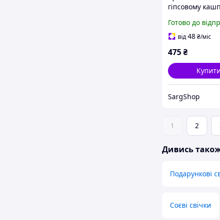
гіпсовому каш
"Moon"
Готово до відп
48
від
₴
/міс
475
₴
Купит
SargShop
1
2
Дивись тако
Подарункові с
Соєві свічки