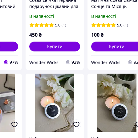
 /
Соєва свічка Перлина
Магічна Соєва Свічка
цитовий
подарунок цікавий для
Сонце та Місяць
 з
жінки
В наявності
В наявності
єфним Ом
5.0
(1)
5.0
(1)
450
₴
100
₴
и
Купити
Купити
97%
92%
9
Wonder Wicks
Wonder Wicks