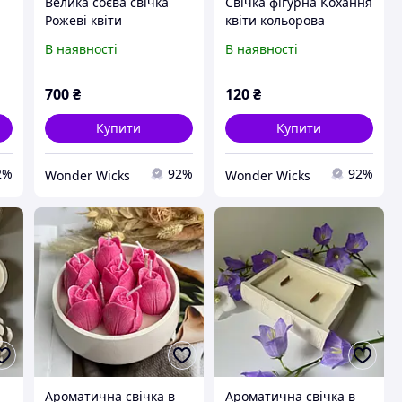
Велика соєва свічка
Свічка фігурна Кохання
Рожеві квіти
квіти кольорова
В наявності
В наявності
700
₴
120
₴
Купити
Купити
2%
92%
92%
Wonder Wicks
Wonder Wicks
Ароматична свічка в
Ароматична свічка в