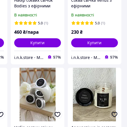
Набір соєвих свічок
Соєва свічка Venus з
Bodies з ефірними
ефірними
аромамаслами 2шт
аромамаслами 6х10см
В наявності
В наявності
5.0
(1)
5.0
(1)
460
₴/пара
230
₴
Купити
Купити
2%
97%
97%
i.n.k.store - Магазин свічок і декору для дому
i.n.k.store - Магазин свічок і декору для дому