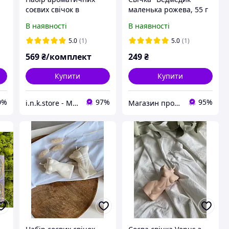
соєвих свічок в
маленька рожева, 55 г
ий
гіпсових кашпо Mini 2.0
FrDav001(Pink)
В наявності
В наявності
з золотим декором 3шт
5.0
(1)
5.0
(1)
569
₴/комплект
249
₴
Купити
Купити
0%
97%
95%
i.n.k.store - Магазин свічок і декору для дому
Магазин продукції Латинскої та Північної Америки