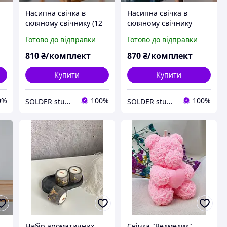
Насипна свічка в
Насипна свічка в
скляному свічнику (12
скляному свічнику
ий
см) | Інтер єрний
(11×12 см) | Інтер
Готово до відправки
Готово до відправки
декор, подарунок,
єрний декор,
,
Новий рік, Весілля
подарунок, Новий рік,
810
₴/комплект
870
₴/комплект
Весілля
Купити
Купити
0%
100%
100%
SOLDER studio
SOLDER studio
Набір ароматичних
Свічка "Ведмедик"