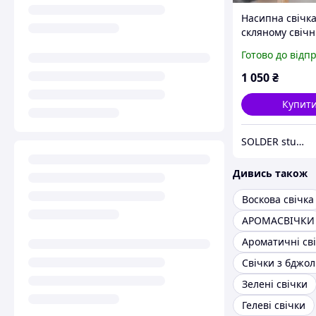
Насипна свічка
скляному свічн
см) | Інтер єр
Готово до відп
декор, подарун
Новий рік, Вес
1 050
₴
Купит
SOLDER studio
Дивись також
Воскова свічка
АРОМАСВІЧКИ
Ароматичні св
Зелені свічки
Гелеві свічки