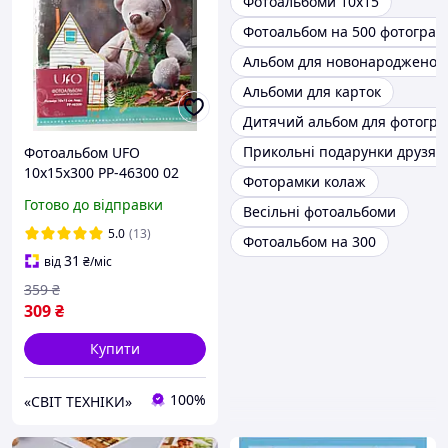
Фотоальбоми 10х15
Фотоальбом на 500 фотограф
Альбом для новонародженог
Альбоми для карток
Дитячий альбом для фотогра
Прикольні подарунки друзям
Фотоальбом UFO
10x15x300 PP-46300 02
Фоторамки колаж
Готово до відправки
Весільні фотоальбоми
5.0
(13)
Фотоальбом на 300
31
від
₴
/міс
359
₴
309
₴
Купити
100%
«CBIT TEXHIKИ»