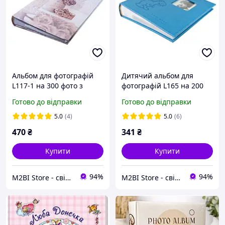
Альбом для фотографій
Дитячий альбом для
L117-1 на 300 фото з
фотографій L165 на 200
квітами
фото
Готово до відправки
Готово до відправки
5.0
(4)
5.0
(6)
470
₴
341
₴
Купити
Купити
94%
94%
M2BI Store - світ техніки та аксесуарів
M2BI Store - світ техніки та аксесуарів