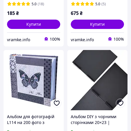
5.0
(18)
5.0
(5)
185
₴
675
₴
Купити
Купити
100%
100%
vramke.info
vramke.info
Альбом для фотографій
Альбом DIY з чорними
L114 на 200 фото з
сторінками 20×23 |
метеликом коричневий
Альбом для фото чорний