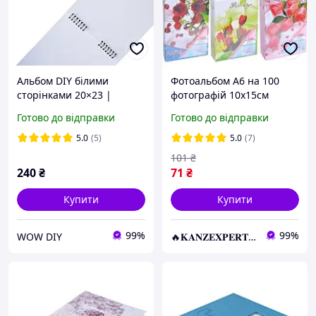
Альбом DIY білими
Фотоальбом А6 на 100
сторінками 20×23 |
фотографій 10х15см
Альбом для фото білий 20
46100 KNZ
Готово до відправки
Готово до відправки
сторінок | Білий
фотоальбом
5.0
(5)
5.0
(7)
101
₴
240
₴
71
₴
Купити
Купити
99%
99%
WOW DIY
🔥𝐊𝐀𝐍𝐙𝐄𝐗𝐏𝐄𝐑𝐓.com.ua🔥