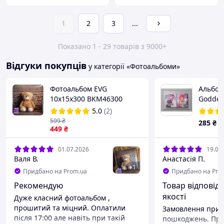
1
2
3
...
Показано 1 - 29 товарів з 9000+
Відгуки покупців
у категорії «Фотоальбоми»
Фотоальбом EVG
Альбом
10x15x300 BKM46300
Goddes
Bear4
зберіг
5.0
(2)
карток
599
₴
285
₴
449
₴
01.07.2026
19.06
Валя В.
Анастасія П.
+
1
Придбано на Prom.ua
Придбано на Pro
Рекомендую
Товар відповіда
якості
Дуже класний фотоальбом ,
прошитий та міцний. Оплатили
Замовлення приї
після 17:00 але навіть при такій
пошкоджень. При