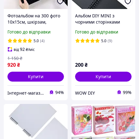
Фотоальбом на 300 фото
Альбом DIY MINI з
10x15см, шкірзам,
чорними сторінками
Чорний (Альбом для
11,5х12,5 см | Альбом для
Готово до відправки
Готово до відправки
фотографій)
фото чорний 40 сторінок
| Чорний фотоальбом
5.0
(4)
5.0
(9)
92
від
₴
/міс
1 150
₴
920
₴
200
₴
Купити
Купити
94%
99%
Інтернет-магазин Bigs
WOW DIY