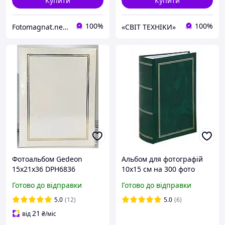
Купити
Купити
100%
100%
Fotomagnat.net — Тільки вдалі покупки 👌
«CBIT TEXHIKИ»
Фотоальбом Gedeon
Альбом для фотографій
15x21x36 DPH6836
10х15 см на 300 фото
CLASSIC WHITE
Gedeon B46300/2S
Готово до відправки
Готово до відправки
CLASSIC GREEN
5.0
(12)
5.0
(6)
21
від
₴
/міс