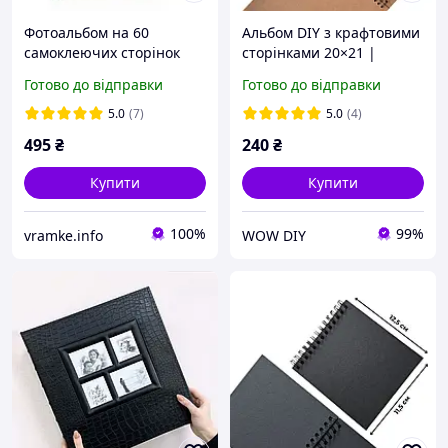
Фотоальбом на 60
Альбом DIY з крафтовими
самоклеючих сторінок
сторінками 20×21 |
23х28 см GEDEON DRS30
Альбом для фото крафт 20
Готово до відправки
Готово до відправки
CLASSIC GREEN
сторінок | Крафтовий
фотоальбом
5.0
(7)
5.0
(4)
495
₴
240
₴
Купити
Купити
100%
99%
vramke.info
WOW DIY