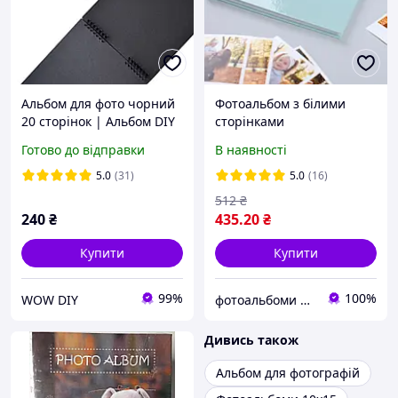
Альбом для фото чорний
Фотоальбом з білими
20 сторінок | Альбом DIY
сторінками
з чорними сторінками
Готово до відправки
В наявності
20×23 | Чорний
фотоальбом
5.0
(31)
5.0
(16)
512
₴
240
₴
435
.20
₴
Купити
Купити
99%
100%
WOW DIY
фотоальбоми для щасливих моментів
Дивись також
Альбом для фотографій