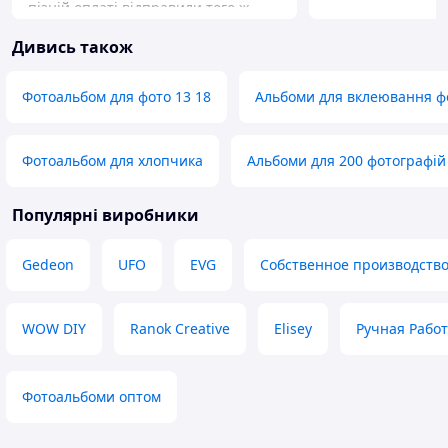
пізній оплаті відправили того ж
для такого матер
дня. Рекомендую. Дякую.
якісно
Дивись також
Переваги
Переваги
Якість, швидкість відправки
Зручний розмір т
Недоліки
Фотоальбом для фото 13 18
Альбоми для вклеювання ф
Недоліки
Немає
Не є мінусом, ал
місцями просвічу
нормою для таког
Фотоальбом для хлопчика
Альбоми для 200 фотографій
картці товару це
зрозумілим, але,
Популярні виробники
випадок, якщо є к
котрих цей факто
важливим
Gedeon
UFO
EVG
Собственное производств
WOW DIY
Ranok Creative
Elisey
Ручная Рабо
Фотоальбоми оптом