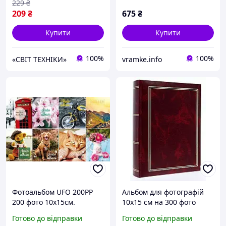
229
₴
209
₴
675
₴
Купити
Купити
100%
100%
«CBIT TEXHIKИ»
vramke.info
Фотоальбом UFO 200PP
Альбом для фотографій
200 фото 10х15см.
10х15 см на 300 фото
Gedeon B46300/2S
Готово до відправки
Готово до відправки
CLASSIC BURGUNDY