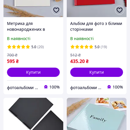
Метрика для
Альбом для фото з білими
новонароджених в
сторінками
класичному стилі
В наявності
В наявності
fotobook-0001
5.0
(20)
5.0
(19)
700
₴
512
₴
595
₴
435
.20
₴
Купити
Купити
100%
100%
фотоальбоми для щасливих моментів
фотоальбоми для щасливих моментів