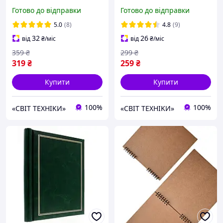
FRESH BROWN
Готово до відправки
Готово до відправки
5.0
(8)
4.8
(9)
32
26
від
₴
/міс
від
₴
/міс
359
₴
299
₴
319
₴
259
₴
Купити
Купити
100%
100%
«CBIT TEXHIKИ»
«CBIT TEXHIKИ»