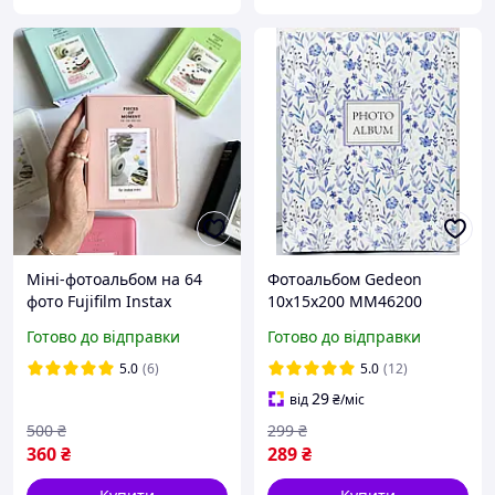
Міні-фотоальбом на 64
Фотоальбом Gedeon
фото Fujifilm Instax
10x15x200 MM46200
Mini/Liplay/Link/SHARE SP-
FRESH BLUE
Готово до відправки
Готово до відправки
1,SP-2/Xiaomi Mi Photo
Printer/Polaroid 300,Z2300
5.0
(6)
5.0
(12)
29
від
₴
/міс
500
₴
299
₴
360
₴
289
₴