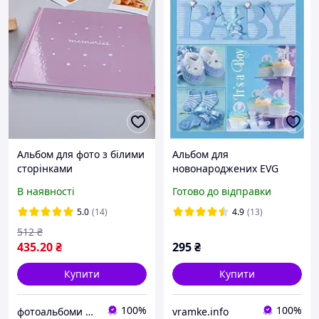
Альбом для фото з білими
Альбом для
сторінками
новонароджених EVG
Baby collage Blue
В наявності
Готово до відправки
українською мовою 56
фото 10х15см.
5.0
(14)
4.9
(13)
512
₴
435
.20
₴
295
₴
Купити
Купити
100%
100%
фотоальбоми для щасливих моментів
vramke.info