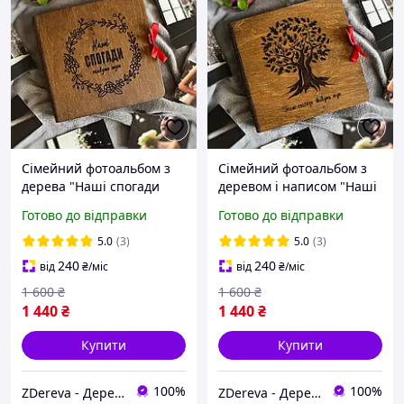
Сімейний фотоальбом з
Сімейний фотоальбом з
дерева "Наші спогади
деревом і написом "Наші
живуть тут" | фотоальбом
спогади живуть тут" |
Готово до відправки
Готово до відправки
з паперовими сторінками
фотоальбом з
на подарунок близьким,
паперовими сторінками
5.0
(3)
5.0
(3)
ювілей
на подарунок, ювілей
240
240
від
₴
/міс
від
₴
/міс
1 600
₴
1 600
₴
1 440
₴
1 440
₴
Купити
Купити
100%
100%
ZDereva - Дерев'яні вироби
ZDereva - Дерев'яні вироби