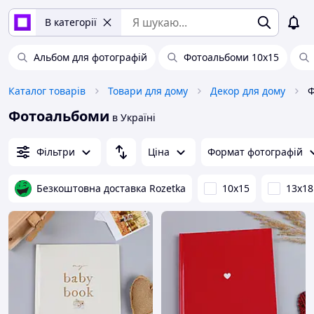
В категорії
Альбом для фотографій
Фотоальбоми 10х15
Каталог товарів
Товари для дому
Декор для дому
Ф
Фотоальбоми
в Україні
Фільтри
Ціна
Формат фотографій
Безкоштовна доставка Rozetka
10х15
13х18