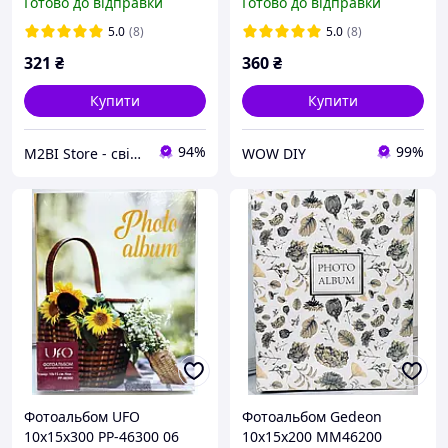
Готово до відправки
Готово до відправки
40 сторінок | Чорний
фотоальбом
5.0
(8)
5.0
(8)
321
₴
360
₴
Купити
Купити
94%
99%
M2BI Store - світ техніки та аксесуарів
WOW DIY
Фотоальбом UFO
Фотоальбом Gedeon
10x15x300 PP-46300 06
10x15x200 MM46200