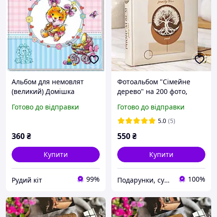
Альбом для немовлят
Фотоальбом "Сімейне
(великий) Домішка
дерево" на 200 фото,
13х18 см, ( з місцем для
Готово до відправки
Готово до відправки
підпису до фото)
5.0
(5)
360
₴
550
₴
Купити
Купити
99%
100%
Рудий кіт
Подарунки, сувеніри, предмети інтер'єру "Елефант" | © elephant.dp.ua