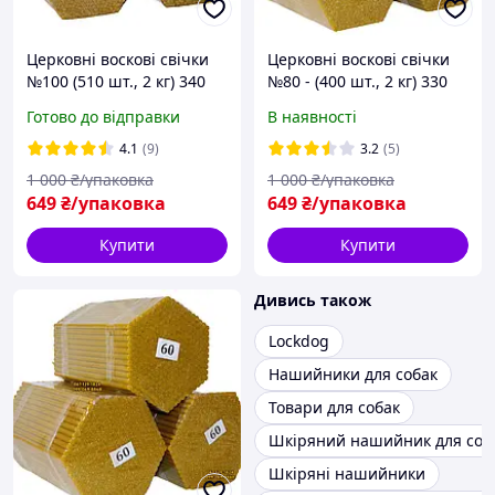
Церковні воскові свічки
Церковні воскові свічки
№100 (510 шт., 2 кг) 340
№80 - (400 шт., 2 кг) 330
годин горіння з
годин горіння з
Готово до відправки
В наявності
приємним медовим
приємним медовим
ароматом і теплим
ароматом і теплим
4.1
(9)
3.2
(5)
золотистим кольором,
золотистим кольором
1 000
₴/упаковка
1 000
₴/упаковка
ідеал
649
₴/упаковка
649
₴/упаковка
Купити
Купити
Дивись також
Lockdog
Нашийники для собак
Товари для собак
Шкіряний нашийник для соб
Шкіряні нашийники