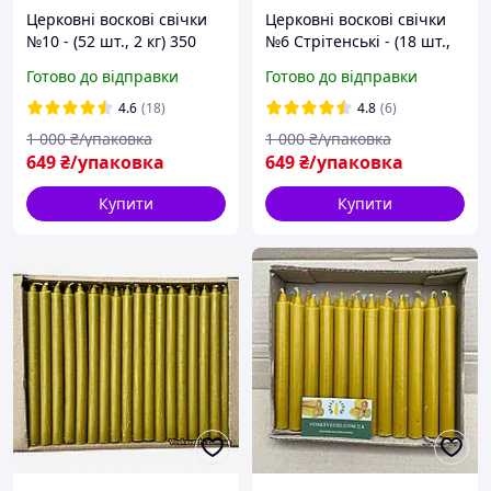
Церковні воскові свічки
Церковні воскові свічки
№10 - (52 шт., 2 кг) 350
№6 Стрітенські - (18 шт.,
годин горіння з
39 см, 2 кг) 288 годин
Готово до відправки
Готово до відправки
приємним медовим
горіння з приємним
ароматом і теплим
медовим ароматом і
4.6
(18)
4.8
(6)
золотистим кольором
кольором
1 000
₴/упаковка
1 000
₴/упаковка
649
₴/упаковка
649
₴/упаковка
Купити
Купити