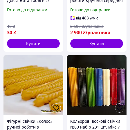
Довга Вита 100% віск
роботи Кручена середняя
100 шт./100% віск
Готово до відправки
Готово до відправки
483
від
₴
/міс
40
₴
3 500
₴/упаковка
30
₴
2 900
₴/упаковка
Купити
Купити
Фігурні свічки «Колос»
Кольорові воскові свічки
ручної роботи з
№80 набір 231 шт, мікс 7