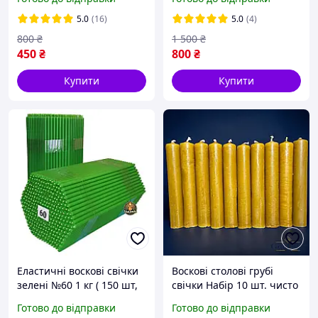
віск
віск
5.0
(16)
5.0
(4)
800
₴
1 500
₴
450
₴
800
₴
Купити
Купити
Еластичні воскові свічки
Воскові столові грубі
зелені №60 1 кг ( 150 шт,
свічки Набір 10 шт. чисто
висота 19 см), бджолиний
воскові 100% (висота 15
Готово до відправки
Готово до відправки
віск
см/товщина 2.5 см)