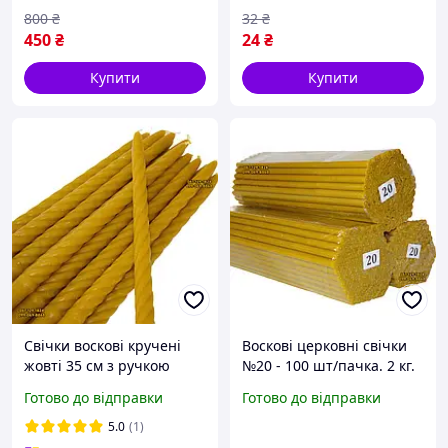
800
₴
32
₴
450
₴
24
₴
Купити
Купити
Свічки воскові кручені
Воскові церковні свічки
жовті 35 см з ручкою
№20 - 100 шт/пачка. 2 кг.
(упаковка 48 шт)
Готово до відправки
Готово до відправки
бджолиний віск
5.0
(1)