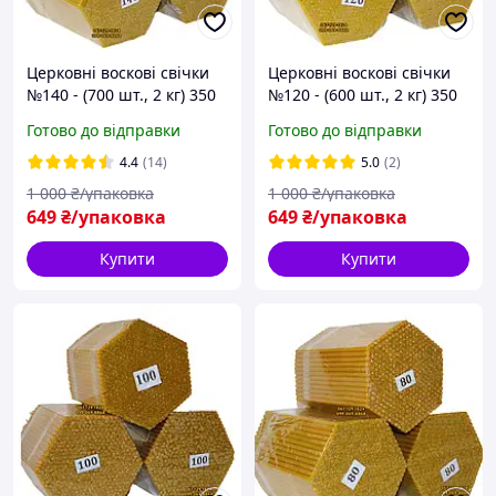
Церковні воскові свічки
Церковні воскові свічки
№140 - (700 шт., 2 кг) 350
№120 - (600 шт., 2 кг) 350
годин горіння з
годин горіння з
Готово до відправки
Готово до відправки
приємним медовим
приємним медовим
ароматом і теплим
ароматом і теплим
4.4
(14)
5.0
(2)
золотистим кольором
золотистим кольором
1 000
₴/упаковка
1 000
₴/упаковка
649
₴/упаковка
649
₴/упаковка
Купити
Купити