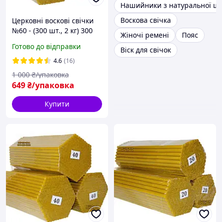
Нашийники з натуральної ш
Воскова свічка
Церковні воскові свічки
№60 - (300 шт., 2 кг) 300
Жіночі ремені
Пояс
годин горіння з
Готово до відправки
Віск для свічок
приємним медовим
ароматом і теплим
4.6
(16)
золотистим кольором
1 000
₴/упаковка
649
₴/упаковка
Купити