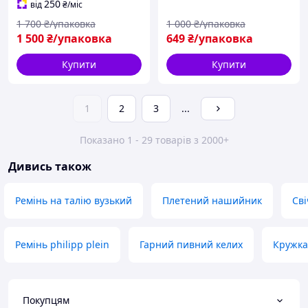
250
від
₴
/міс
1 700
₴/упаковка
1 000
₴/упаковка
1 500
₴/упаковка
649
₴/упаковка
Купити
Купити
1
2
3
...
Показано 1 - 29 товарів з 2000+
Дивись також
Ремінь на талію вузький
Плетений нашийник
Сві
Ремінь philipp plein
Гарний пивний келих
Кружка
Покупцям