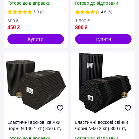
Готово до відправки
Готово до відправки
бджолиний віск
бджолиний віск
5.0
(8)
4.6
(5)
800
₴
1 500
₴
450
₴
800
₴
Купити
Купити
Еластичні воскові свічки
Еластичні воскові свічки
чорні №140 1 кг ( 350 шт,
чорні №60 2 кг ( 300 шт,
висота 14 см), бджолиний
висота 19 см), бджолиний
Готово до відправки
Готово до відправки