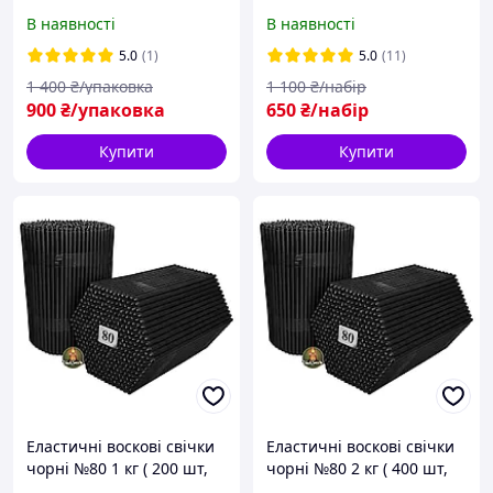
бджолиного воску 28 шт
кольорів, тонкі 6 мм,
В наявності
В наявності
ритуальні, для обрядів та
практик
5.0
(1)
5.0
(11)
1 400
₴/упаковка
1 100
₴/набір
900
₴/упаковка
650
₴/набір
Купити
Купити
Еластичні воскові свічки
Еластичні воскові свічки
чорні №80 1 кг ( 200 шт,
чорні №80 2 кг ( 400 шт,
висота 17.5 см),
висота 17.5 см),