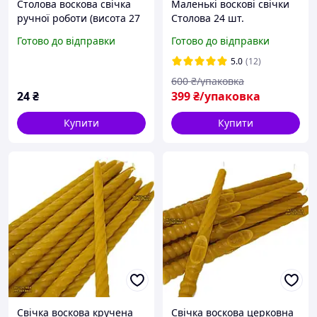
Столова воскова свічка
Маленькі воскові свічки
ручної роботи (висота 27
Столова 24 шт.
см, діаметр 2 см)
Готово до відправки
Готово до відправки
Класична конусна
5.0
(12)
600
₴/упаковка
24
₴
399
₴/упаковка
Купити
Купити
Свічка воскова кручена
Свічка воскова церковна