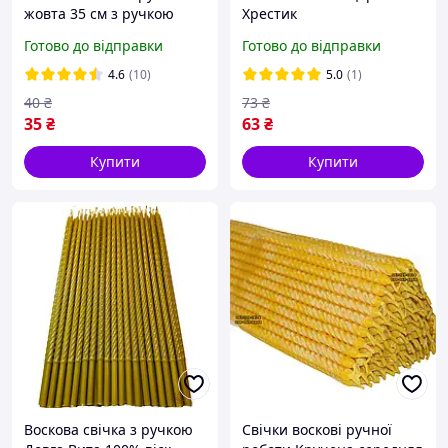
жовта 35 см з ручкою
Хрестик
натуральний бджолиний
Готово до відправки
Готово до відправки
віск
4.6
(10)
5.0
(1)
40
₴
73
₴
35
₴
63
₴
Купити
Купити
Воскова свічка з ручкою
Свічки воскові ручної