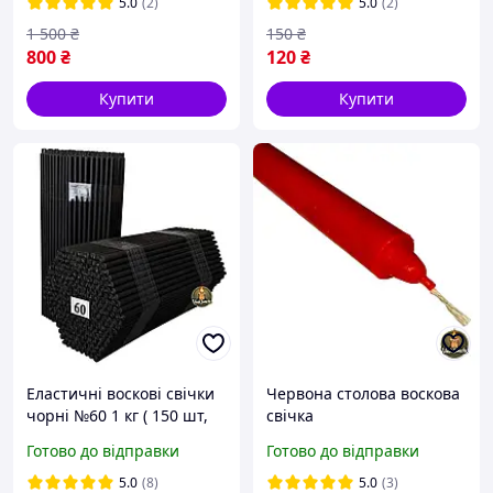
5.0
(2)
5.0
(2)
1 500
₴
150
₴
800
₴
120
₴
Купити
Купити
Еластичні воскові свічки
Червона столова воскова
чорні №60 1 кг ( 150 шт,
свічка
висота 19 см), бджолиний
Готово до відправки
Готово до відправки
віск
5.0
(8)
5.0
(3)