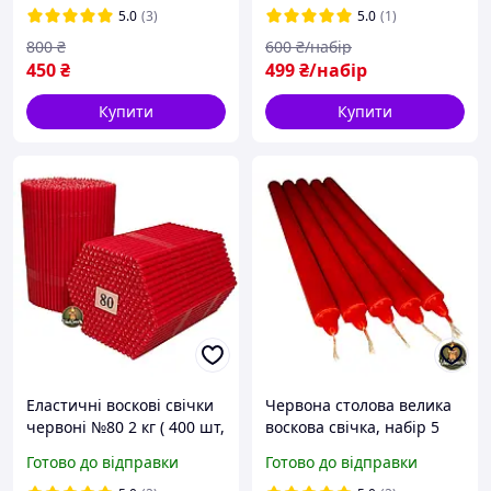
5.0
(3)
5.0
(1)
800
₴
600
₴/набір
450
₴
499
₴/набір
Купити
Купити
Еластичні воскові свічки
Червона столова велика
червоні №80 2 кг ( 400 шт,
воскова свічка, набір 5
висота 17.5 см),
шт.
Готово до відправки
Готово до відправки
бджолиний віск