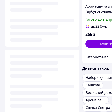
Аромасвічка з 
Гарбузово-вані
зефірки. 81х62
Готово до відп
22
від
₴
/міс
266
₴
Купит
Інтернет-магазин товарів для творчості "Фурнітура"
Дивись також
Сашкові
Весільний дек
Арома саші
Свічка Светра