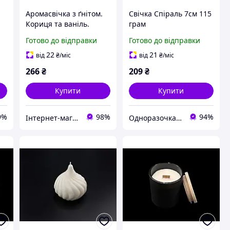
Аромасвічка з ґнітом.
Свічка Спіраль 7см 115
Кориця та ваніль.
грам
81х62мм
Готово до відправки
Готово до відправки
22
21
від
₴
/міс
від
₴
/міс
266
₴
209
₴
Купити
Купити
9%
98%
94%
Інтернет-магазин товарів для творчості "Фурнітура"
Одноразочка з асортиментом 5000+