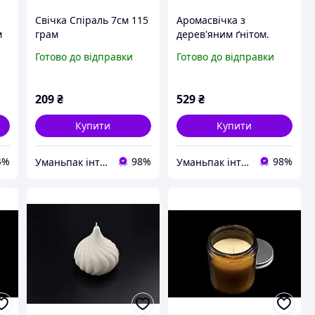
Свічка Спіраль 7см 115
Аромасвічка з
м
грам
дерев'яним ґнітом.
Мімоза - мандарин.
Готово до відправки
Готово до відправки
(арт. SVB-106)
209
₴
529
₴
Купити
Купити
4%
98%
98%
Уманьпак інтернет-магазин господарських товарів з асортиментом 20000+
Уманьпак інтернет-магазин господарських товарів з асортиментом 20000+