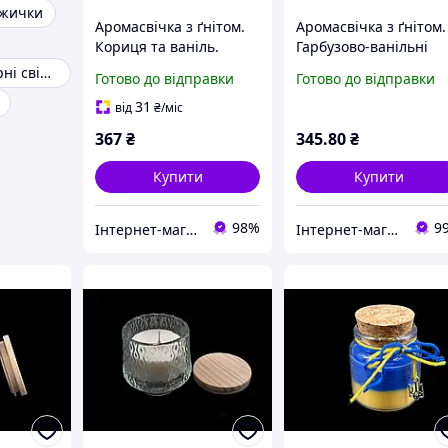
жички
Аромасвічка з ґнітом.
Аромасвічка з ґнітом.
Кориця та ваніль.
Гарбузово-ванільні
87х70мм
зефірки. 81х62мм
Фігурні інтер'єрні свічки
Готово до відправки
Готово до відправки
31
від
₴
/міс
367
₴
345
.80
₴
Купити
Купити
98%
9
Інтернет-магазин товарів для творчості "Фурнітура"
Інтернет-магазин іграшок та фурнітури для творчості Мусі-Пусі