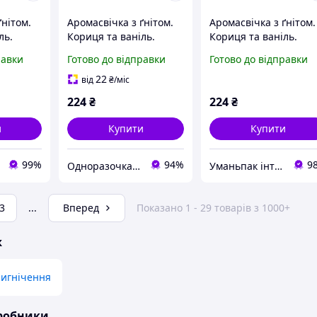
ґнітом.
Аромасвічка з ґнітом.
Аромасвічка з ґнітом.
ль.
Кориця та ваніль.
Кориця та ваніль.
50х55мм
50х55мм
равки
Готово до відправки
Готово до відправки
22
від
₴
/міс
224
₴
224
₴
и
Купити
Купити
99%
94%
9
Одноразочка з асортиментом 5000+
Уманьпак інтернет-магазин господарських товарів з асортиментом 20000+
3
...
Вперед
Показано 1 - 29 товарів з 1000+
ж
ригнічення
иробники