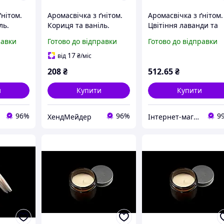
ґнітом.
Аромасвічка з ґнітом.
Аромасвічка з ґнітом.
ль.
Кориця та ваніль.
Цвітіння лаванди та
50х55мм
заспокійливий сандал
равки
Готово до відправки
Готово до відправки
80х70мм
17
від
₴
/міс
208
₴
512
.65
₴
и
Купити
Купити
96%
96%
9
ХендМейдер
Інтернет-магазин іграшок та фурнітури для творчості Мусі-Пусі