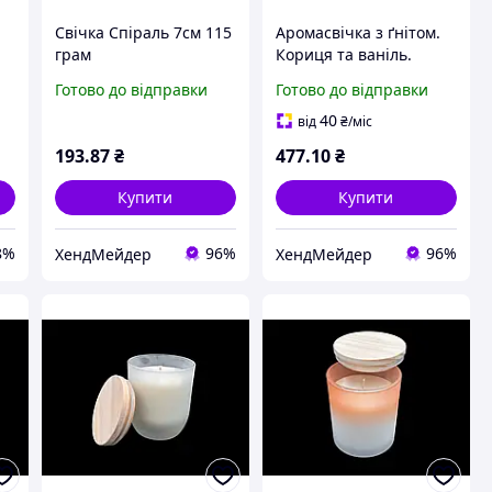
Свічка Спіраль 7см 115
Аромасвічка з ґнітом.
грам
Кориця та ваніль.
87х70мм
Готово до відправки
Готово до відправки
40
від
₴
/міс
193
.87
₴
477
.10
₴
Купити
Купити
8%
96%
96%
ХендМейдер
ХендМейдер