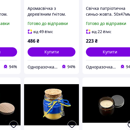
Аромасвічка з
Свічка патріотична
том.
дерев'яним ґнітом.
синьо-жовта. 50х47м
арин.
Мімоза - мандарин.
равки
Готово до відправки
Готово до відправки
49
22
від
₴
/міс
від
₴
/міс
486
₴
223
₴
и
Купити
Купити
94%
94%
9
Одноразочка з асортиментом 5000+
Одноразочка з асортиментом 5000+