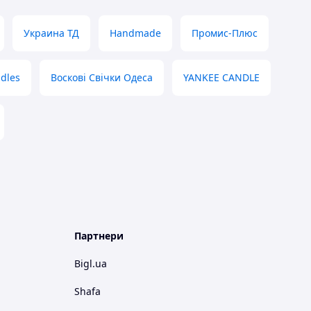
Украина ТД
Handmade
Промис-Плюс
dles
Воскові Свічки Одеса
YANKEE CANDLE
Партнери
Bigl.ua
Shafa