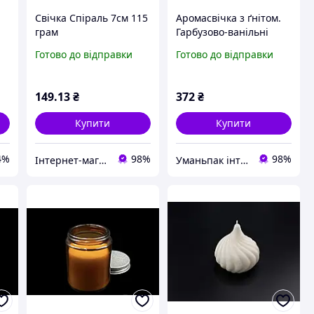
Свічка Спіраль 7см 115
Аромасвічка з ґнітом.
грам
Гарбузово-ванільні
зефірки. 81 х 62 мм
Готово до відправки
Готово до відправки
149
.13
₴
372
₴
Купити
Купити
4%
98%
98%
Інтернет-магазин товарів для творчості "Фурнітура"
Уманьпак інтернет-магазин господарських товарів з асортиментом 20000+