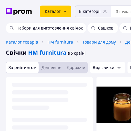
Каталог
В категорії
Набори для виготовлення свічок
Сашкові
Каталог товарів
HM furnitura
Товари для дому
Де
Свічки
HM furnitura
в Україні
За рейтингом
Дешевше
Дорожче
Вид свічки