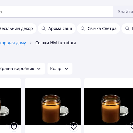
Знайти
Весільний декор
Арома саші
Свічка Светра
кор для дому
Свічки HM furnitura
Країна виробник
Колір