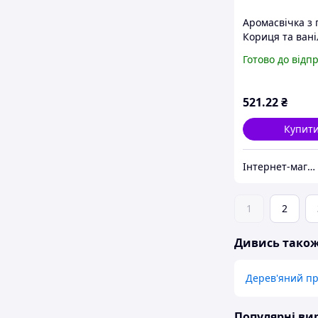
Аромасвічка з 
Кориця та вані
85х70мм
Готово до відп
521
.22
₴
Купит
Інтернет-магазин іграшок та фурнітури для творчості Мусі-Пусі
1
2
Дивись тако
Дерев'яний п
Популярні в