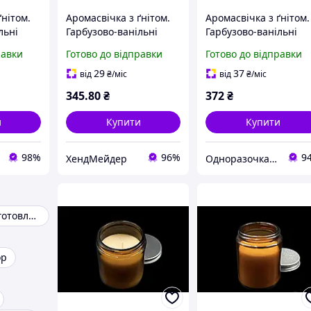
ґнітом.
Аромасвічка з ґнітом.
Аромасвічка з ґнітом.
льні
Гарбузово-ванільні
Гарбузово-ванільні
мм
зефірки. 81х62мм
зефірки. 81 х 62 мм
равки
Готово до відправки
Готово до відправки
29
37
від
₴
/міс
від
₴
/міс
345
.80
₴
372
₴
и
Купити
Купити
98%
96%
9
ХендМейдер
Одноразочка з асортиментом 5000+
Набори для виготовлення свічок
ор