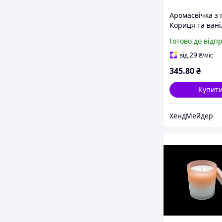
Аромасвічка з 
Кориця та вані
81х62мм
Готово до відп
29
від
₴
/міс
345
.80
₴
Купит
ХендМейдер