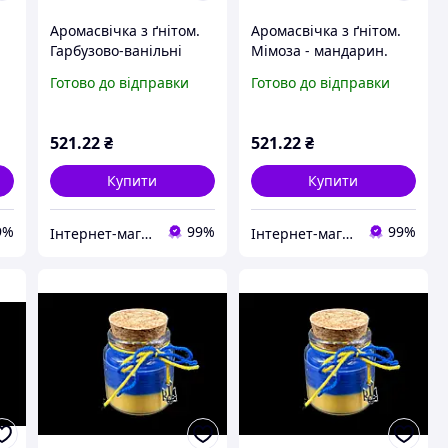
Аромасвічка з ґнітом.
Аромасвічка з ґнітом.
Гарбузово-ванільні
Мімоза - мандарин.
.
зефірки. 85х70мм
85х70мм
Готово до відправки
Готово до відправки
521
.22
₴
521
.22
₴
Купити
Купити
9%
99%
99%
Інтернет-магазин іграшок та фурнітури для творчості Мусі-Пусі
Інтернет-магазин іграшок та фурнітури для творчості Мусі-Пусі