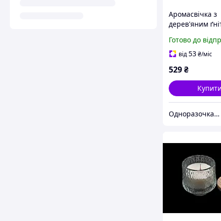
Аромасвічка з
дерев'яним ґні
Мімоза - манд
Готово до відп
53
від
₴
/міс
529
₴
Купит
Одноразочка з асортиментом 5000+