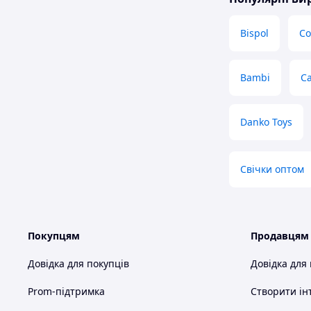
Bispol
Со
Bambi
C
Danko Toys
Свічки оптом
Покупцям
Продавцям
Довідка для покупців
Довідка для
Prom-підтримка
Створити ін