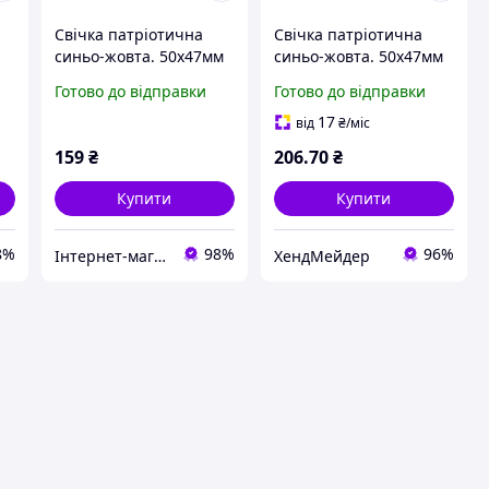
Свічка патріотична
Свічка патріотична
синьо-жовта. 50х47мм
синьо-жовта. 50х47мм
Готово до відправки
Готово до відправки
17
від
₴
/міс
159
₴
206
.70
₴
Купити
Купити
8%
98%
96%
Інтернет-магазин товарів для творчості "Фурнітура"
ХендМейдер