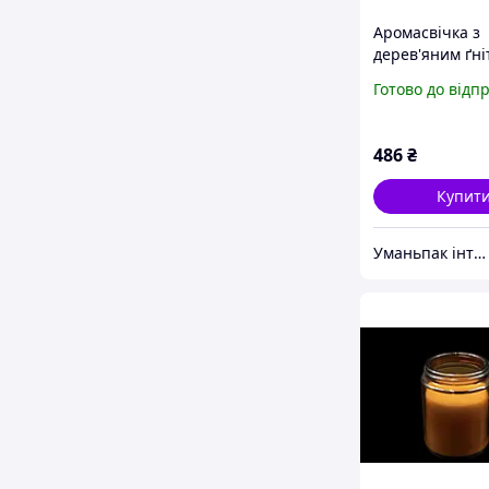
Аромасвічка з
дерев'яним ґні
Мімоза - манд
Готово до відп
(арт. SVB-105)
486
₴
Купит
Уманьпак інтернет-магазин господарських товарів з асортиментом 20000+