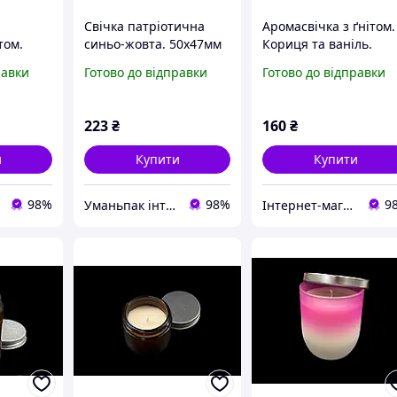
Свічка патріотична
Аромасвічка з ґнітом.
том.
синьо-жовта. 50х47мм
Кориця та ваніль.
арин.
50х55мм
равки
Готово до відправки
Готово до відправки
223
₴
160
₴
и
Купити
Купити
98%
98%
9
Уманьпак інтернет-магазин господарських товарів з асортиментом 20000+
Інтернет-магазин товарів для творчості "Фурнітура"