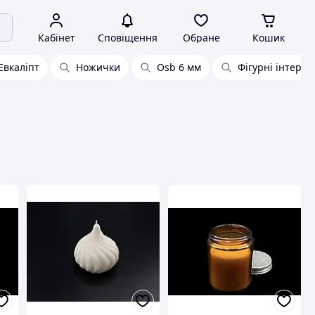
Кабінет
Сповіщення
Обране
Кошик
Евкаліпт
Ножички
Osb 6 мм
Фігурні інтер'єр