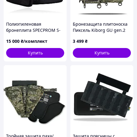
Полиэтиленовая
Бронезащита плитоноска
бронеплита SPECPROM S-
Пиксель Kiborg GU gen.2
Line 3 класса
15 000
₴/комплект
3 499
₴
Купить
Купить
Тройная защита паха/
Защита поясницы с