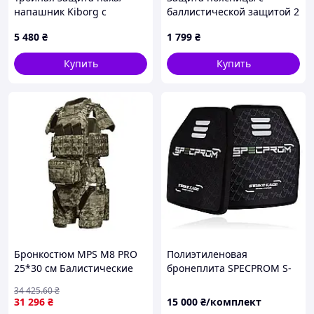
напашник Kiborg с
баллистической защитой 2
баллистической защитой 2
класс Kiborg Черный
5 480
₴
1 799
₴
класс Militex Пиксель
Мультикам
Купить
Купить
Бронкостюм MPS М8 PRO
Полиэтиленовая
25*30 см Балистические
бронеплита SPECPROM S-
пакеты,Паху, Шии,
Line 3 класса
34 425
.60
₴
Плечий, Ног внешний,
31 296
₴
15 000
₴/комплект
Поясу, Поперек,1 классс