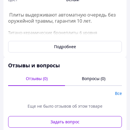
Плиты выдерживают автоматную очередь без
оружейной травмы, гарантия 10 лет.
Титано-керамические бронеплиты 6 уровня
защиты ДСТУ для штурмовых подразделений и боевых
действий на близкой дистанции.
Подробнее
Основные преимущества:
обеспечивают безопасность бойца при
Отзывы и вопросы
многократном -до 10 попаданий бронебойных
пуль Б-32 патрона 7,62х54R из пулеметов ПКМ,
Отзывы (0)
Вопросы (0)
винтовки СВД и «Мосина» с дистанции 10 м. При
этом исключается травмирование бойца
осколками и ударом пули. Деформация плиты от
Все
удара пули не более 15мм (соответствует
толщине демпферного слоя бронежилета
Еще не было отзывов об этом товаре
Plastoon), что значительно превышает
прочность стандартных плит НАТО (по
Задать вопрос
стандарту NIJ IV STD 0101.06 – в них допускается
деформация 44 мм при которой бойца нужна