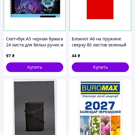
Скетчбук А5 черная бумага
Блокнот А6 на пружине
24 листа для белых ручек и
сверху 80 листов зеленый
маркеров творческий
для записей и творчества
97
₴
44
₴
блокнот для рисования
плотная бумага матовый
графика
премиум
Купить
Купить