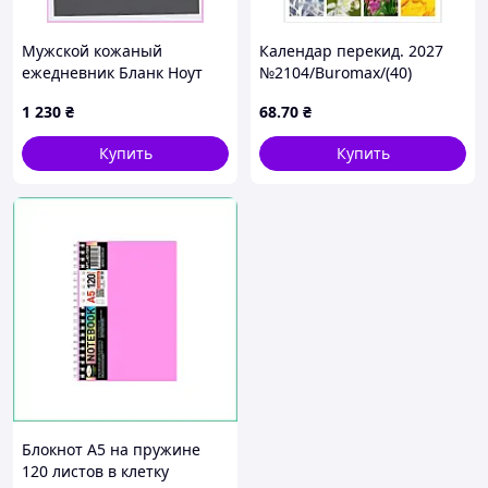
Мужской кожаный
Календар перекид. 2027
ежедневник Бланк Ноут
№2104/Buromax/(40)
шоколадного цвета,
1 230
₴
68
.70
₴
H81325A10
Купить
Купить
Блокнот А5 на пружине
120 листов в клетку