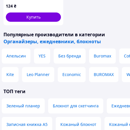
Апельсин, пластиковая
124
₴
обложка, разделитель,
розовый премиум
Купить
Популярные производители
в категории
Органайзеры, ежедневники, блокноты
Апельсин
YES
Без бренда
Buromax
Со
Kite
Leo Planner
Economic
BUROMAX
W
ТОП теги
Зеленый планер
Блокнот для скетчинга
Ежеднев
Записная книжка А5
Кожаный блокнот
Кожаный 