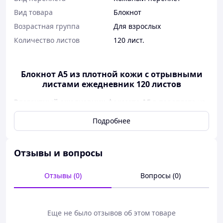
Вид товара
Блокнот
Возрастная группа
Для взрослых
Количество листов
120 лист.
Блокнот А5 из плотной кожи с отрывными
листами ежедневник 120 листов
Элегантный ежедневник формата А5
в переплете из
плотной натуральной кожи глубокого зеленого цвета.
Подробнее
Это идеальное сочетание классического стиля,
долговечности и функциональности для деловых
людей, творцов и всех, кто ценит качественные
аксессуары.
Отзывы и вопросы
Прочная конструкция и стильный дизайн
Отзывы (0)
Вопросы (0)
Этот
блокнот формата А5
с утолщенными
страницами, изготовленный из высококачественной
кожи, имеет прочную и изысканную обложку, которая
выдерживает ежедневное использование. Стильный
Еще не было отзывов об этом товаре
дизайн идеально подходит для тех, кто ценит