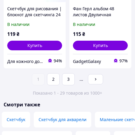
Cкетчбук для рисования |
Фан Герл альбом 48
блокнот для скетчинга 24
листов Двуличная
листа
сестренка Умару,
В наличии
В наличии
7M932K2E86
119
₴
115
₴
Купить
Купить
94%
97%
Для кожного дому
GadgetGalaxy
1
2
3
...
Показано 1 - 29 товаров из 1000+
Смотри также
Скетчбук
Скетчбук для акварели
Маленькие скет