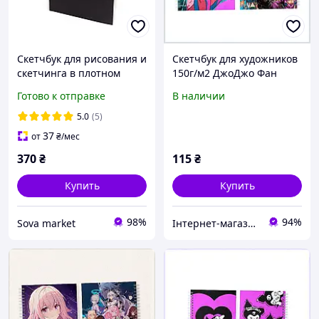
Скетчбук для рисования и
Скетчбук для художников
скетчинга в плотном
150г/м2 ДжоДжо Фан
переплете формат А5 120
Герл, C8A173077
Готово к отправке
В наличии
листов 100 гр/м2
5.0
(5)
37
от
₴
/мес
370
₴
115
₴
Купить
Купить
98%
94%
Sova market
Інтернет-магазин ShopNow