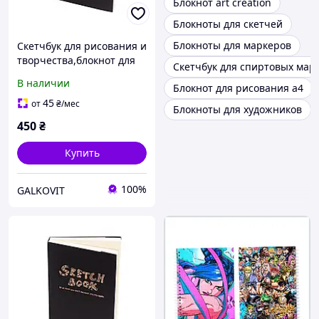
Блокнот art creation
Блокноты для скетчей
Блокноты для маркеров
Скетчбук для рисования и
творчества,блокнот для
Скетчбук для спиртовых мар
скетчинга в плотном
В наличии
Блокнот для рисования а4
переплете формат
А4,210×290 мм, 120
45
от
₴
/мес
Блокноты для художников
листов 100 гр/м2
450
₴
Купить
100%
GALKOVIT