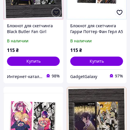
Блокнот для скетчинга
Блокнот для скетчинга
Black Butler Fan Girl
Гарри Поттер Фан Герл А5
7K9259X9X5
8322M04E3
В наличии
В наличии
115
₴
115
₴
Купить
Купить
98%
97%
Инте​рнет​-кат​алог ск​​идок "BAGSPACE"
GadgetGalaxy