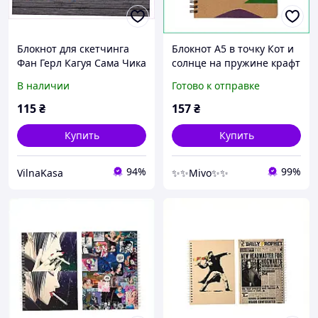
Блокнот для скетчинга
Блокнот А5 в точку Кот и
Фан Герл Кагуя Сама Чика
солнце на пружине крафт
Фудзивара, 794621C6C
премиум для скетчинга и
В наличии
Готово к отправке
записей экологичный
подарок
115
₴
157
₴
Купить
Купить
94%
99%
VilnaKasa
✨✨Mivo✨✨