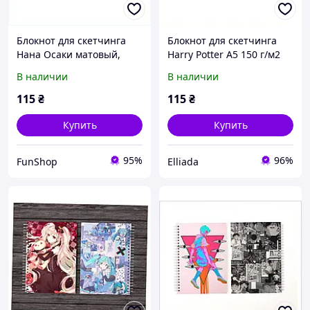
Блокнот для скетчинга
Блокнот для скетчинга
Нана Осаки матовый,
Harry Potter А5 150 г/м2
8T3314K29
Снегг, 8K3XB22047
В наличии
В наличии
115
₴
115
₴
Купить
Купить
95%
96%
FunShop
Elliada