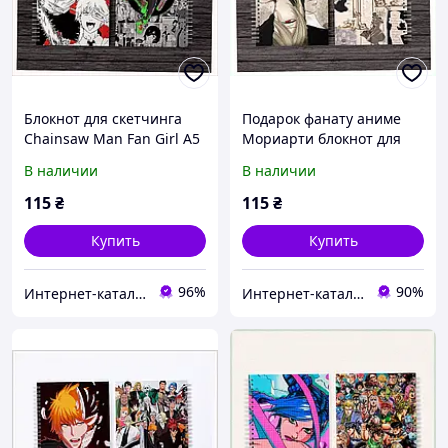
Блокнот для скетчинга
Подарок фанату аниме
Chainsaw Man Fan Girl А5
Мориарти блокнот для
формата, 79X46CH284
скетчинга 7A9C4E6217
В наличии
В наличии
115
₴
115
₴
Купить
Купить
96%
90%
Интернет-ка​талог ски​д​​ок "ХО-РО-ШО!"
Интернет-каталог скидок Техно ECO