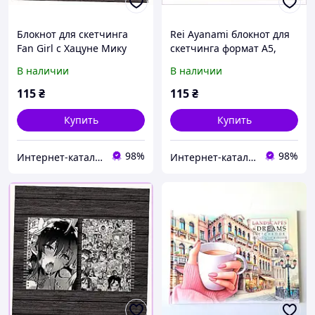
Блокнот для скетчинга
Rei Ayanami блокнот для
Fan Girl с Хацуне Мику
скетчинга формат А5,
7M946A223
7946CA173M
В наличии
В наличии
115
₴
115
₴
Купить
Купить
98%
98%
Инт​е​​рн​ет-кат​алог ск​​идок "KIEVSALES.COM"
Инт​е​​рн​ет-кат​алог ск​​идок "KIEVSALES.COM"