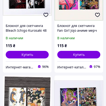
Блокнот для скетчинга
Блокнот для скетчинга
Bleach Ichigo Kurosaki 48
Fan Girl Jojo аниме мерч
стр BC81758K61
817307EH7
В наличии
В наличии
115
₴
115
₴
Купить
Купить
96%
97%
Интернет-магазин TVOЁ
Интер​нет-ка​т​ал​​ог ски​​д​ок "МОДНИК"