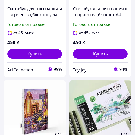
Скетчбук для рисования и
Скетчбук для рисования и
творчества,блокнот для
творчества,блокнот А4
скетчинга в плотном
для скетчинга в плотном
Готово к отправке
Готово к отправке
переплете формат
переплете,210×290 мм,
А4,210×290 мм, 120
120 листов 100 гр/м2
45
45
от
₴
/мес
от
₴
/мес
листов 100 гр/м2
450
₴
450
₴
Купить
Купить
99%
94%
ArtСollection
Toy Joy