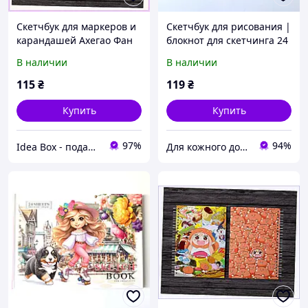
Скетчбук для маркеров и
Cкетчбук для рисования |
карандашей Ахегао Фан
блокнот для скетчинга 24
Герл 792KB60P12
листа
В наличии
В наличии
115
₴
119
₴
Купить
Купить
97%
94%
Idea Box - подарки для всей семьи
Для кожного дому