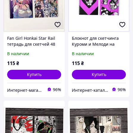
Fan Girl Honkai Star Rail
Блокнот для скетчинга
тетрадь для скетчей 48
Куроми и Мелоди на
листов, 8331T428A
спирали, 83HC2C2040
В наличии
В наличии
115
₴
115
₴
Купить
Купить
96%
96%
Интернет-магазин TVOЁ
Интернет-ка​талог ски​д​​ок "ХО-РО-ШО!"