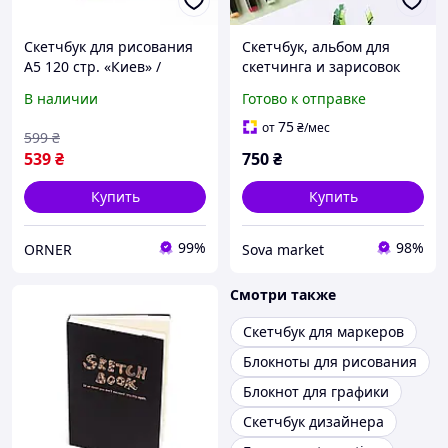
Скетчбук для рисования
Скетчбук, альбом для
А5 120 стр. «Киев» /
скетчинга и зарисовок
Блокнот для скетчинга с
A3, 30 листов, 110 г/м²,
В наличии
Готово к отправке
чистыми листами
блокнот для эскизов,
живописи и творчества
75
от
₴
/мес
599
₴
539
₴
750
₴
Купить
Купить
99%
98%
ORNER
Sova market
Смотри также
Скетчбук для маркеров
Блокноты для рисования
Блокнот для графики
Скетчбук дизайнера