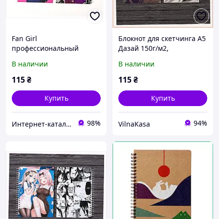
Fan Girl
Блокнот для скетчинга А5
профессиональный
Дазай 150г/м2,
блокнот для скетчинга
7C9260X0C8
В наличии
В наличии
A8174P303A
115
₴
115
₴
Купить
Купить
98%
94%
Интер​​нет-кат​алог с​​ки​​док "Модна Лавка"
VilnaKasa