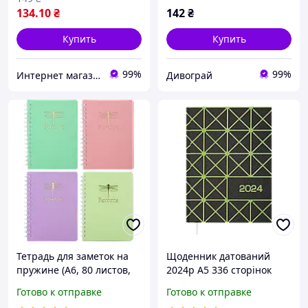
134
.10
₴
142
₴
Купить
Купить
99%
99%
Интернет магазин ТерЛайн
Дивограй
Тетрадь для заметок на
Щоденник датований
пружине (А6, 80 листов,
2024р А5 336 сторінок
клетка, ассортимент)
лінія Buromax обкладинка
Готово к отправке
Готово к отправке
Buromax Favourite Pastel
тверда ламінована LINEA