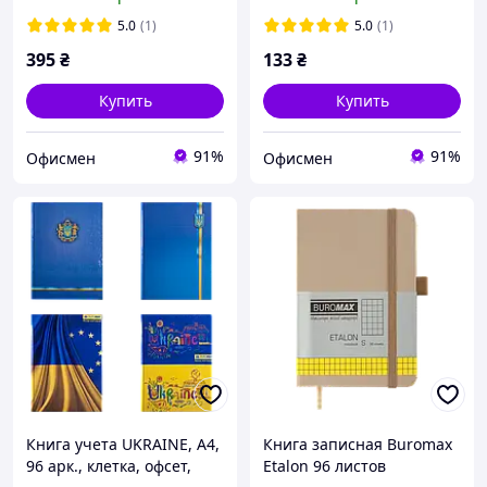
искусственной кожи
страниц Розовый
Фиолетовый (BM.295309-
(BM.2621-10)
5.0
(1)
5.0
(1)
07)
395
₴
133
₴
Купить
Купить
91%
91%
Офисмен
Офисмен
Книга учета UKRAINE, А4,
Книга записная Buromax
96 арк., клетка, офсет,
Etalon 96 листов