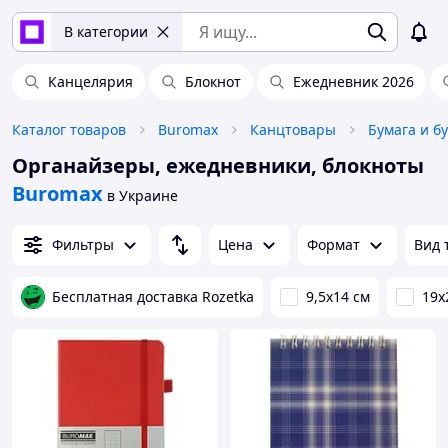
В категории
Канцелярия
Блокнот
Ежедневник 2026
Каталог товаров
Buromax
Канцтовары
Бумага и б
Органайзеры, ежедневники, блокноты
Buromax
в Украине
Фильтры
Цена
Формат
Вид 
Бесплатная доставка Rozetka
9,5х14 см
19х