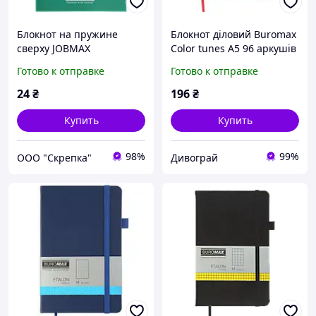
Блокнот на пружине
Блокнот діловий Buromax
сверху JOBMAX
Color tunes А5 96 аркушів
MONOCHROME А5 48
у клітинку обкладинка
Готово к отправке
Готово к отправке
листов зеленый BM.2474-
штучна шкіра червона
04
(BM.295100-05)
24
₴
196
₴
Купить
Купить
98%
99%
ООО "Скрепка"
Дивограй