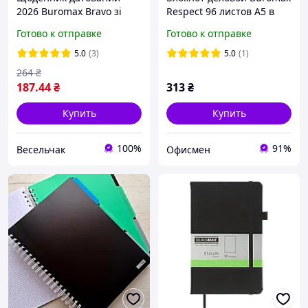
2026 Buromax Bravo зі
Respect 96 листов А5 в
штучної шкіри А6 336
точку обложка из
Готово к отправке
Готово к отправке
сторінок чорний
искусственной кожи
Черный (BM.295308-01)
5.0
(3)
5.0
(1)
264
₴
187
.44
₴
313
₴
Купить
Купить
100%
91%
Весельчак
Офисмен