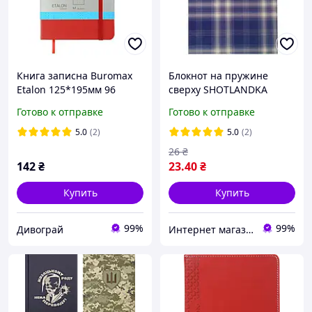
Книга записна Buromax
Блокнот на пружине
Etalon 125*195мм 96
сверху SHOTLANDKA
аркушів у крапку
(Шотландка), А6, 48 арк.,
Готово к отправке
Готово к отправке
обкладинка штучна шкіра
клетка, ассорти BM.
Червона (BM.291360-05)
2480BM. 2480-02 BM.2480-
5.0
(2)
5.0
(2)
02
26
₴
142
₴
23
.40
₴
Купить
Купить
99%
99%
Дивограй
Интернет магазин ТерЛайн