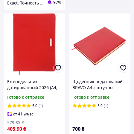
97%
Exact. Точность в работе. Свобода в творчестве.
Еженедельник
Щоденник недатований
датированный 2026 (A4,
BRAVO А4 з штучної
гибкая обложка, красный)
шкіри
Готово к отправке
Готово к отправке
Buromax Salerno BM.2781-
05
5.0
(1)
5.0
(1)
41
от
₴
/мес
579
.85
₴
405
.90
₴
700
₴