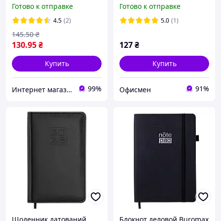
твердая ламинированная
95*140мм в клетку
Готово к отправке
Готово к отправке
обложка, ассорти
обложка из
BM.2400-38
искусственной кожи
4.5
(2)
5.0
(1)
Золотой (BM.296160-23)
145
.50
₴
130
.95
₴
127
₴
Купить
Купить
99%
91%
Интернет магазин ТерЛайн
Офисмен
Щоденник датований
Блокнот деловой Buromax