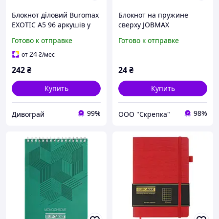
Блокнот діловий Buromax
Блокнот на пружине
EXOTIC А5 96 аркушів у
сверху JOBMAX
клітинку обкладинка
MONOCHROME А5 48
Готово к отправке
Готово к отправке
штучна шкіра червона
листов синий BM.2474-02
(BM.295124-05)
24
от
₴
/мес
242
₴
24
₴
Купить
Купить
99%
98%
Дивограй
ООО "Скрепка"