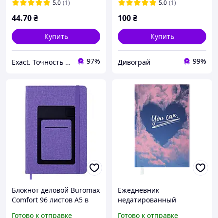
BM.24652154
салатовий
5.0
(1)
5.0
(1)
44
.70
₴
100
₴
Купить
Купить
97%
99%
Exact. Точность в работе. Свобода в творчестве.
Дивограй
Блокнот деловой Buromax
Ежедневник
Comfort 96 листов А5 в
недатированный
точку обложка из
Buromax Posh A6 288
Готово к отправке
Готово к отправке