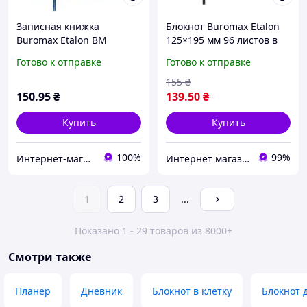
Записная книжка
Блокнот Buromax Etalon
Buromax Etalon ВМ
125×195 мм 96 листов в
291360-02 А5 96 листов в
клеточку обложка из
Готово к отправке
Готово к отправке
точку, синий
искусственной кожи
Черная BM.291160-01
155
₴
150
.95
₴
139
.50
₴
Купить
Купить
100%
99%
Интернет-магазин NikopoL - канцтовары для школы и офиса
Интернет магазин ТерЛайн
1
2
3
...
Показано 1 - 29 товаров из 8000+
Смотри также
Планер
Дневник
Блокнот в клетку
Блокнот 