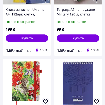
Книга записная Ukraine
Тетрадь А5 на пружине
А4, 192арк клетка,
Military 120 л, клетка,
твердая обложка, ассорти
пластиковая обложка,
Готово к отправке
Готово к отправке
Книга учета
темно-зеленый Колледж
блок
199
₴
99
₴
Купить
Купить
100%
100%
"MiFormat" – канцелярия для офиса и школы, упаковочные материалы!
"MiFormat" – канцелярия для офиса и школы, упаковочные материалы!