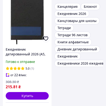
Канцелярия
Блокнот
Ежедневник 2026
Канцтовары для школы
Тетради
Тетради 96 листов
Книги алфавитные
Дневник датированный
Ежедневник
датированный 2026 (A5,
Ежедневник
жесткая обложка,
Готово к отправке
Ежедневники 2026 ежедневн
черный) Buromax Prestige
BM.21147-01
5.0
(1)
22
от
₴
/мес
308
.30
₴
215
.81
₴
Купить