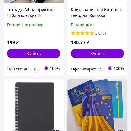
Тетрадь А4 на пружине,
Книга записная Buromax,
120л в клетку с 3
твёрдая обложка
пластиковыми
Готово к отправке
В наличии
разделителями, черный
Колледж блок
5.0
(5)
199
₴
130
.77
₴
Купить
Купить
100%
100%
"MiFormat" – канцелярия для офиса и школы, упаковочные материалы!
Офис-Маркет /ФОП Корнеенко Н.А./