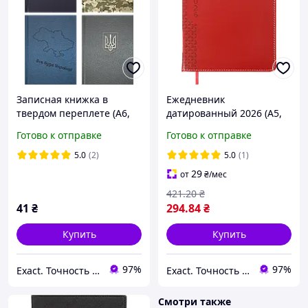
Записная книжка в
Ежедневник
твердом переплете (А6,
датированный 2026 (A5,
64 листа, клетка,
жесткая обложка,
Готово к отправке
Готово к отправке
ассортимент) Buromax
красный) Buromax Vienna
Armed Forces
BM.2111-05
5.0
(2)
5.0
(1)
BM.24614103
29
от
₴
/мес
421
.20
₴
41
₴
294
.84
₴
Купить
Купить
97%
97%
Exact. Точность в работе. Свобода в творчестве.
Exact. Точность в работе. Свобода в творчестве.
Смотри также