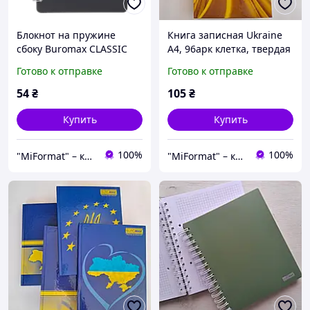
Блокнот на пружине
Книга записная Ukraine
сбоку Buromax CLASSIC
А4, 96арк клетка, твердая
А6, 80 л. в клеточку,
обложка, ассорти Книга
Готово к отправке
Готово к отправке
пластиковая обложка,
учета
серый
54
₴
105
₴
Купить
Купить
100%
100%
"MiFormat" – канцелярия для офиса и школы, упаковочные материалы!
"MiFormat" – канцелярия для офиса и школы, упаковочные материалы!