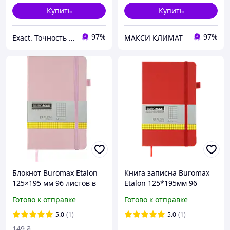
Купить
Купить
97%
97%
Exact. Точность в работе. Свобода в творчестве.
МАКСИ КЛИМАТ
Блокнот Buromax Etalon
Книга записна Buromax
125×195 мм 96 листов в
Etalon 125*195мм 96
клеточку обложка из
аркушів у клітинку
Готово к отправке
Готово к отправке
искусственной кожи
обкладинка штучна шкіра
Розовая BM.291160-10
Червона (BM.291160-05)
5.0
(1)
5.0
(1)
149
₴