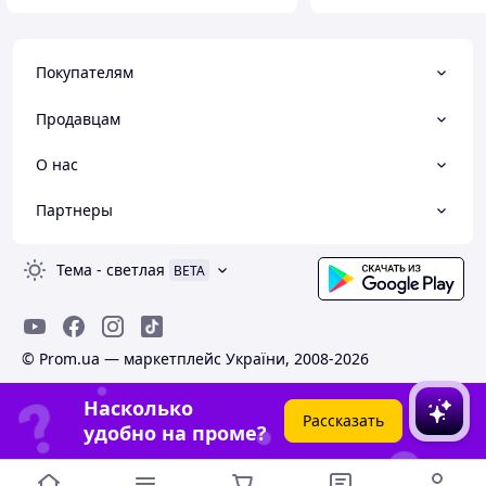
Покупателям
Продавцам
О нас
Партнеры
Тема
-
светлая
BETA
© Prom.ua — маркетплейс України, 2008-2026
Насколько
Рассказать
удобно на проме?