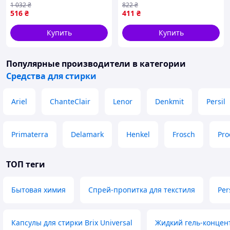
1 032
₴
822
₴
удаления сложных пятен
и аромата тканей без
516
₴
411
₴
фосфатов
Купить
Купить
Популярные производители
в категории
Средства для стирки
Ariel
ChanteClair
Lenor
Denkmit
Persil
Primaterra
Delamark
Henkel
Frosch
Pro
ТОП теги
Бытовая химия
Спрей-пропитка для текстиля
Per
Капсулы для стирки Brix Universal
Жидкий гель-концен