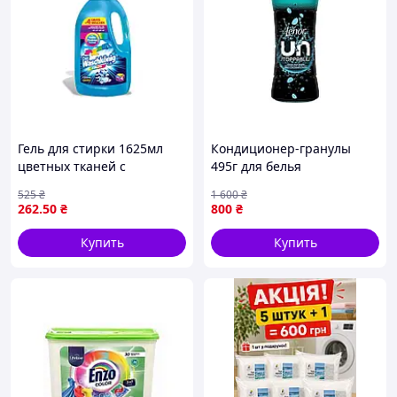
Гель для стирки 1625мл
Кондиционер-гранулы
цветных тканей с
495г для белья
мускусным и древесным
Анстоппаблс свежий
525
₴
1 600
₴
ароматом для
аромат для стирки и ухода
262
.50
₴
800
₴
эффективного удаления
за тканями
загрязнений
Купить
Купить