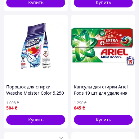
Купить
Купить
Порошок для стирки
Капсулы для стирки Ariel
Wasche Meister Color 5.250
Pods 19 шт для удаления
кг безфосфатный для
пятен эффективные и
1 008
₴
1 290
₴
цветных тканей
универсальные для всех
504
₴
645
₴
эффективный и
тканей
гипоаллергенный
Купить
Купить