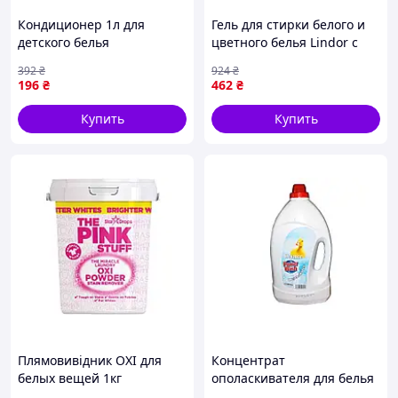
Кондиционер 1л для
Гель для стирки белого и
детского белья
цветного белья Lindor с
гипоаллергенный с
ароматом аргана 3 л
392
₴
924
₴
ароматом для мягкости и
196
₴
462
₴
облегчения глажки
Купить
Купить
Плямовивідник OXI для
Концентрат
белых вещей 1кг
ополаскивателя для белья
эффективное средство для
Elegance 4 л для мягкости