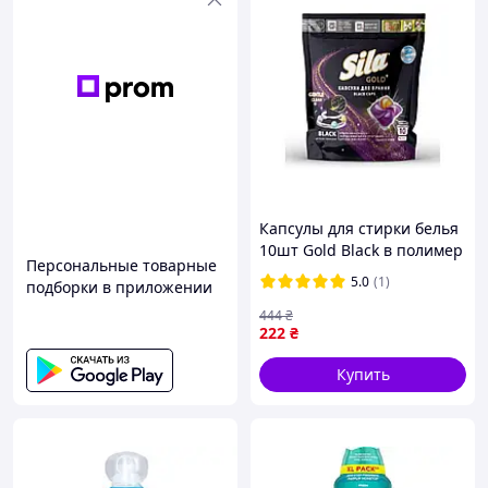
Капсулы для стирки белья
10шт Gold Black в полимер
Персональные товарные
пак zip-замок ТМ Sila BP
5.0
(1)
подборки в приложении
444
₴
222
₴
Купить