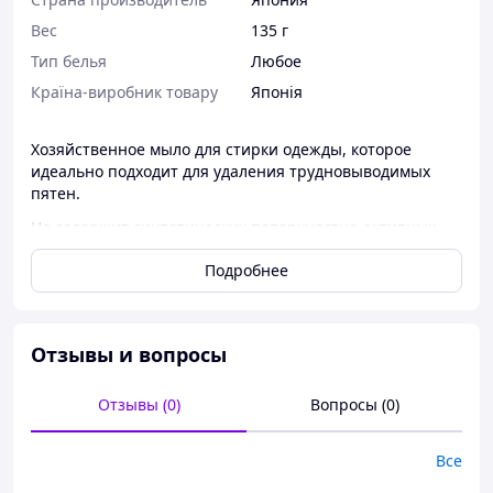
Вес
135 г
Тип белья
Любое
Країна-виробник товару
Японія
Хозяйственное мыло для стирки одежды, которое
идеально подходит для удаления трудновыводимых
пятен.
Не содержит синтетических поверхностно-активных
веществ, фосфатов и ароматизаторов.
Подробнее
Производитель: Rocket Soap Co., Ltd., JAPAN (ООО «Рокет
Соап», Япония). Произведено в Малайзии.
Способ применения
Отзывы и вопросы
Смочить нужный участок одежды водой, равномерно
нанести средство и осторожно втереть его перед
Отзывы (0)
Вопросы (0)
стиркой.
Перед использованием рекомендуется протестировать
на незаметном участке одежды. Стирать в
Все
соответствии с инструкцией на этикетке одежды.