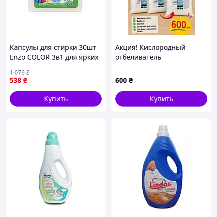
Капсулы для стирки 30шт
Акция! Кислородный
Enzo COLOR 3в1 для ярких
отбеливатель
тканей с ароматом
пятновыводитель «Чудо
1 076
₴
свежести и защитой
порошок» 1 кг набор 5+1, 6
538
₴
600
₴
волокон
кг, для белых и цветных
вещей
Купить
Купить