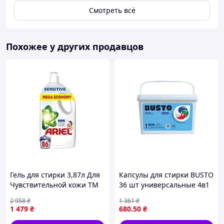
Смотреть всё
Похожее у других продавцов
Гель для стирки 3,87л Для
Капсулы для стирки BUSTO
Чувствительной кожи ТМ
36 шт универсальные 4в1
ARIEL
для белого цветного и
2 958
₴
1 361
₴
темного белья
1 479
₴
680
.50
₴