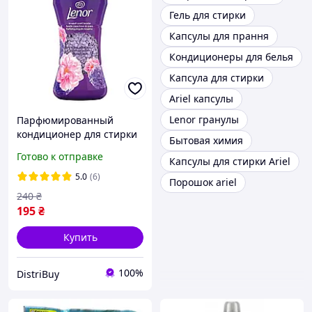
Гель для стирки
Капсулы для прання
Кондиционеры для белья
Капсула для стирки
Ariel капсулы
Lenor гранулы
Парфюмированный
кондиционер для стирки
Бытовая химия
в гранулах Lenor
Готово к отправке
Капсулы для стирки Ariel
Цветочный букет 195 г
5.0
(6)
Порошок ariel
240
₴
195
₴
Купить
100%
DistriBuy