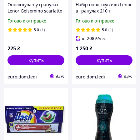
Ополіскувач у гранулах
Набір ополіскувачів Lenor
Lenor Gelsomino scarlatto
в гранулах 210 г
210 г
Готово к отправке
Готово к отправке
5.0
(1)
5.0
(1)
208
от
₴
/мес
225
₴
1 250
₴
Купить
Купить
93%
93%
euro.dom.ledi
euro.dom.ledi