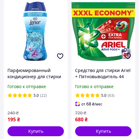
Парфюмированный
Средство для стирки Ariel
кондиционер для стирки
+ Пятновыводитель 44
в гранулах Lenor
капсулы Extra Clean Power
Готово к отправке
Готово к отправке
Весеннее пробуждение
195 г
5.0
(22)
5.0
(63)
68
от
₴
/мес
240
₴
720
₴
195
₴
680
₴
Купить
Купить