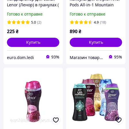
Lenor (Ленор) в гранулах (
Pods All-in-1 Mountain
весеннее пробуждение)
Spring, 60 стирок, 60 шт
Готово к отправке
Готово к отправке
210 g. Италия.
5.0
(2)
4.9
(18)
225
₴
890
₴
Купить
Купить
93%
95%
euro.dom.ledi
Магазин товаров из Европы "Lime"