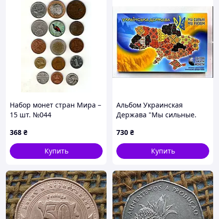
Набор монет стран Мира –
Альбом Украинская
15 шт. №044
Держава "Мы сильные.
Мы вместе. Области
368
₴
730
₴
Украины" на 27 монет 10
гривень. Капсульный
Купить
Купить