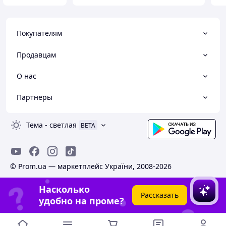
Покупателям
Продавцам
О нас
Партнеры
Тема
-
светлая
BETA
© Prom.ua — маркетплейс України, 2008-2026
Насколько
Рассказать
удобно на проме?