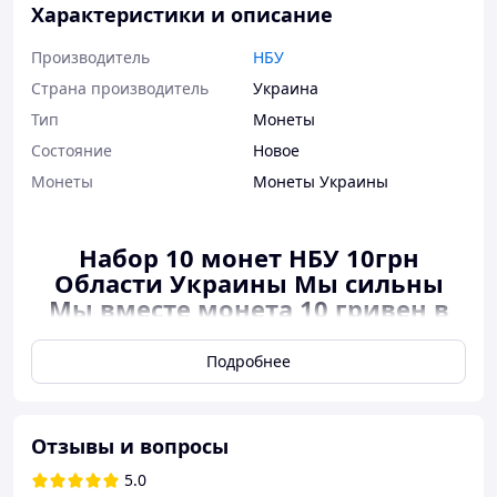
Характеристики и описание
Производитель
НБУ
Страна производитель
Украина
Тип
Монеты
Состояние
Новое
Монеты
Монеты Украины
Набор 10 монет НБУ 10грн
Области Украины Мы сильны
Мы вместе монета 10 гривен в
капсулах Крым Донецк Луганск
Харьков Херсон Запоро
Подробнее
Набор монет НБУ из 10 монет 2025-2026 из серии
«Мы сильны. Мы вместе. Области Украины»
Отзывы и вопросы
Каждая монета идет в защитной капсуле
5.0
В набор входит 10 монет: