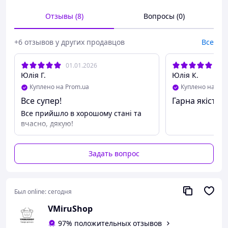
1 - Автономная Республика Крым
Отзывы (8)
Вопросы (0)
2 - Донецкая область
3 - Луганская область
+6 отзывов у других продавцов
Все
4 - Херсонская область
5 - Запорожская область
01.01.2026
02.
6 - Харьковская область
Юлія Г.
Юлія К.
7 - Сумская область
Куплено на Prom.ua
Куплено на Pro
8 - Черниговская область
Все супер!
Гарна якість,
9 - Николаевская область
10 - Одесская область
Все прийшло в хорошому стані та
вчасно, дякую!
Задать вопрос
Был online:
сегодня
VMiruShop
97% положительных отзывов