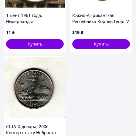
1 цент 1961 года.
Южно-Африканская
Нидерланды
Республика Король Георг V
1 пенни, 1936 год Бронза,
11
₴
319
₴
9.3g, ø 30.8mm No3949
Купить
Купить
США ¼ долара, 2006
Квотер штату Небраска