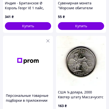
Индия - Британское Ø
Сувенирная монета
Король Георг VI 1 пайс,
"Морские обитатели
1943 Бронза, 2g, ø
Украины" Морской кот (на
341
₴
55
₴
21.32mm No3801
основе 5 копеек Украины)
Купить
Купить
США ¼ долара, 2000
Персональные товарные
Квотер штату Массачусетс
подборки в приложении
№185
163
₴