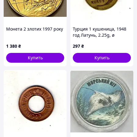
Монета 2 злотих 1997 року
Турция 1 кушеница, 1948
год Латунь, 2.25g, ø
18.2mm No3718
1 380
₴
297
₴
Купить
Купить