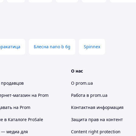
аракатица
Блесна nano b 6g
Spinnex
О нас
 продавцов
О prom.ua
ернет-магазин
на Prom
Работа в prom.ua
авать на Prom
Контактная информация
 в Каталоге ProSale
Защита прав на контент
 — медиа для
Content right protection