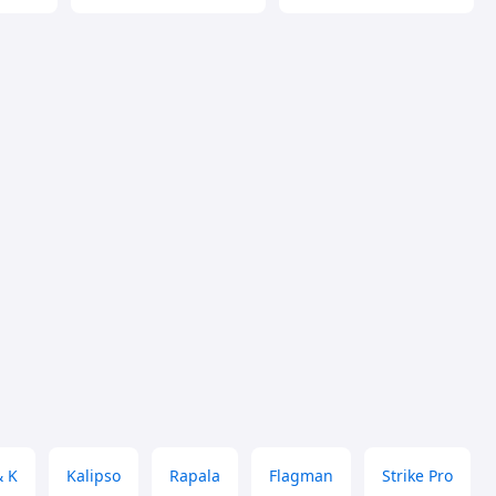
& K
Kalipso
Rapala
Flagman
Strike Pro