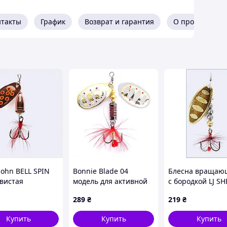
нтакты
График
Возврат и гарантия
О продавце
John BELL SPIN
Bonnie Blade 04
Блесна вращаю
овистая
модель для активной
с бородкой LJ SH
нка на хищника,
проводки, A652420B7
BLADE Tungsten
289
₴
219
₴
M267
04 весом 20 г (цв
XM6524162
Купить
Купить
Купить