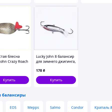
стая блесна
Lucky John 8 балансир
John Crazy Roach
для зимнего джигинга,
ищника
65C3382P9
178
₴
9H2K4
Купить
Купить
и балансиры
EOS
Mepps
Salmo
Condor
Крапаль 