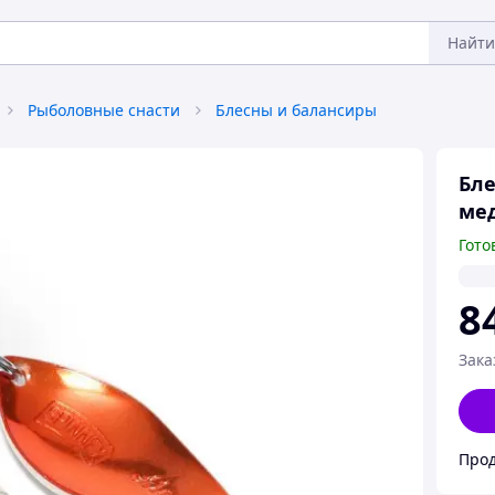
Найти
Рыболовные снасти
Блесны и балансиры
Бле
мед
Гото
8
Зака