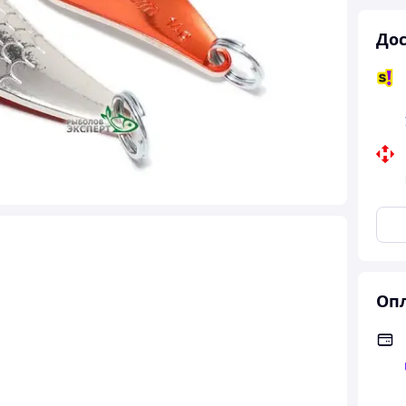
Дос
Опл