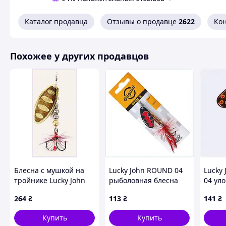
Каталог продавца
Отзывы о продавце
2622
Ко
Похожее у других продавцов
Блесна с мушкой на
Lucky John ROUND 04
Lucky 
тройнике Lucky John
рыболовная блесна
04 ул
15г 65242P41K
11г цвет SX1
прима
264
₴
113
₴
141
₴
XX771X2773
771B1
Купить
Купить