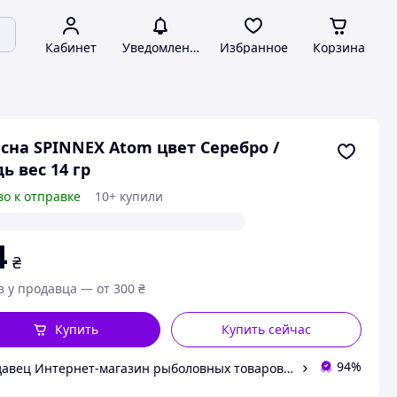
Кабинет
Уведомления
Избранное
Корзина
сна SPINNEX Atom цвет Серебро /
ь вес 14 гр
во к отправке
10+ купили
4
₴
з у продавца — от 300 ₴
Купить
Купить сейчас
94%
Продавец Интернет-магазин рыболовных товаров "Планета рыбака"