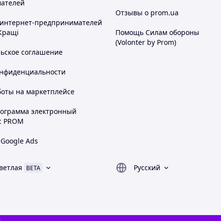
ателей
Отзывы о prom.ua
 интернет-предпринимателей
Кращі
Помощь Силам обороны
(Volonter by Prom)
льское соглашение
онфиденциальности
боты на маркетплейсе
рограмма электронный
с PROM
 Google Ads
ветлая
Русский
BETA