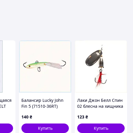
щаяся
Балансир Lucky John
Лаки Джон Белл Спин
ELT
Fin 5 (71510-36RT)
02 блесна на хищника
 Body
7A7124P93
6гр 771M1256P
140
₴
123
₴
.1)
Купить
Купить