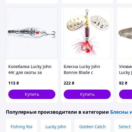
Колебалка Lucky John
Блесна Lucky John
Улови
44г для охоты за
Bonnie Blade с
Lucky 
трофейной щукой,
сердечником из
для х
113
₴
222
₴
92
₴
65239P6E5
латуни, K65241M21B
65M23
Купить
Купить
Популярные производители
в категории
Блесны 
Fishing Roi
Lucky John
Golden Catch
Select