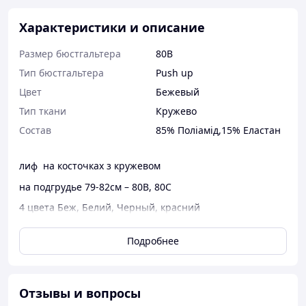
Характеристики и описание
Размер бюстгальтера
80B
Тип бюстгальтера
Push up
Цвет
Бежевый
Тип ткани
Кружево
Состав
85% Поліамід,15% Еластан
лиф на косточках з кружевом
на подгрудье 79-82см – 80B, 80С
4 цвета Беж, Белий, Черный, красний
Удобный бюстгалтер, чашки из пуш-ап, большой пуш-
Подробнее
ап, не жмет, застежка позади 2 крючка на 3 положения,
бретели регулируются и снимаются
Отзывы и вопросы