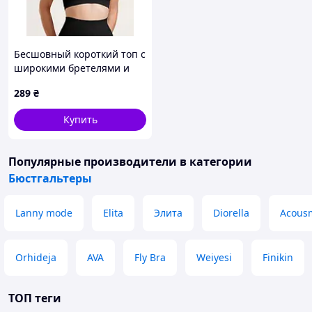
Бесшовный короткий топ с
широкими бретелями и
круглым вырезом Giulia
289
₴
TANK TOP black, L/XL
Купить
Популярные производители
в категории
Бюстгальтеры
Lanny mode
Elita
Элита
Diorella
Acous
Orhideja
AVA
Fly Bra
Weiyesi
Finikin
ТОП теги