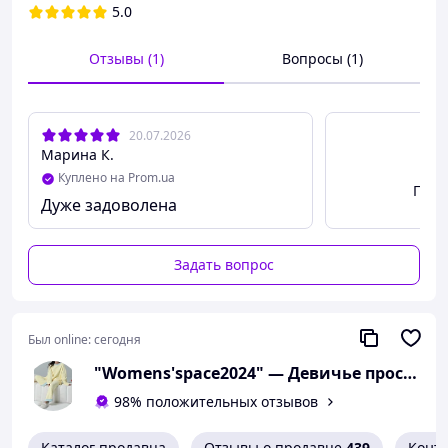
5.0
Отзывы (1)
Вопросы (1)
20.07.2026
Марина К.
Куплено на Prom.ua
Посм
Дуже задоволена
Задать вопрос
Был online:
сегодня
"Womens'space2024" — Девичье пространство: одежда и товары для дома
98% положительных отзывов
Каталог продавца
Отзывы о продавце
439
Конт