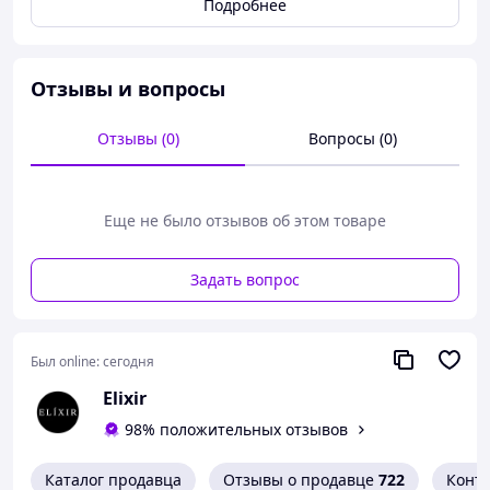
Подробнее
Очень удобен бюстгальер от Victoria's Secret, без
косточек, который обеспечивает ультрамягкое и
комфортное ношение на каждый день.
Отзывы и вопросы
Свойства:
Отзывы (0)
Вопросы (0)
без пуш-ап
чашки на косточках
средний подъем
Еще не было отзывов об этом товаре
U-образная балетная спинка
регулируемые бретели, отстегивающиеся
сзади, можно носить как классическим
Задать вопрос
способом, так и перекрестным
двойная застежка сзади
Был online:
сегодня
Elixir
98% положительных отзывов
Каталог продавца
Отзывы о продавце
722
Конт