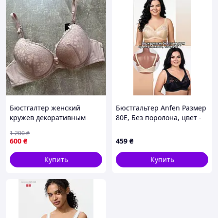
Бюстгалтер женский
Бюстгальтер Anfen Размер
кружев декоративным
80E, Без поролона, цвет -
элементом, B
Черный.
1 200
₴
600
₴
459
₴
Купить
Купить