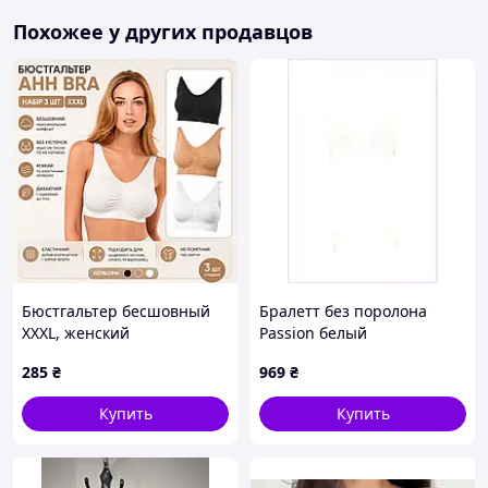
Похожее у других продавцов
Бюстгальтер бесшовный
Бралетт без поролона
XXXL, женский
Passion белый
бюстгальтер-топ без
эластичный, 26EP71973
285
₴
969
₴
косточек, набор 3 шт
Купить
Купить