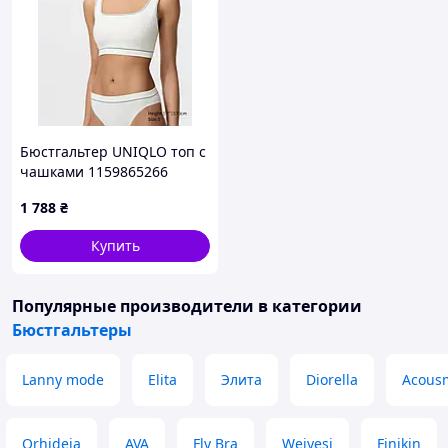
Бюстгальтер UNIQLO топ с
чашками 1159865266
(Молочный M)
1 788
₴
Купить
Популярные производители
в категории
Бюстгальтеры
Lanny mode
Elita
Элита
Diorella
Acous
Orhideja
AVA
Fly Bra
Weiyesi
Finikin