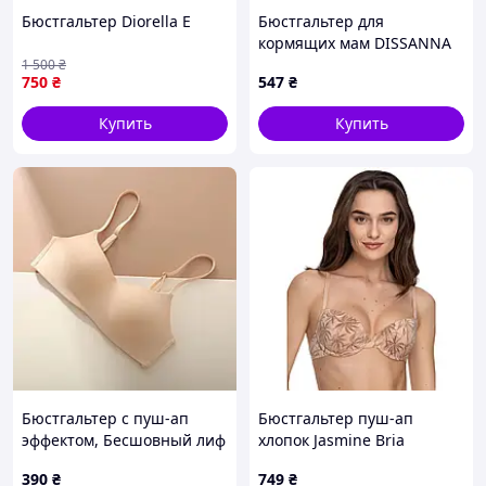
Бюстгальтер Diorella E
Бюстгальтер для
кормящих мам DISSANNA
20231-12, кофе 75B
1 500
₴
750
₴
547
₴
Купить
Купить
Бюстгальтер с пуш-ап
Бюстгальтер пуш-ап
эффектом, Бесшовный лиф
хлопок Jasmine Bria
без косточек,
1802/56 темно-бежевый
390
₴
749
₴
Формованный
75B