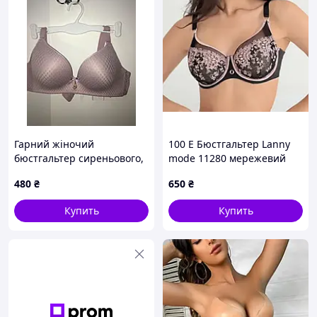
Гарний жіночий
100 Е Бюстгальтер Lanny
бюстгальтер сиреньового,
mode 11280 мережевий
безшовний, розмір 90С
прозорий
480
₴
650
₴
Купить
Купить