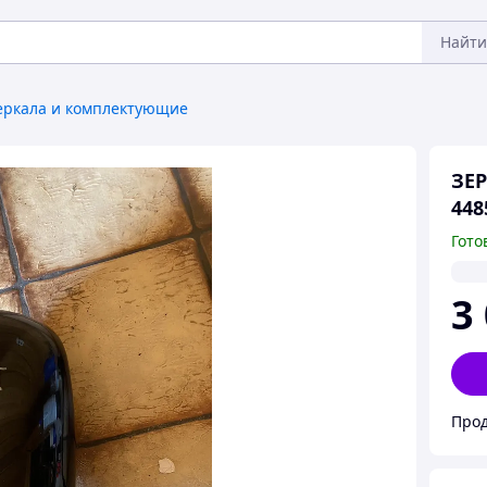
Найти
еркала и комплектующие
ЗЕР
448
Гото
3
Прод