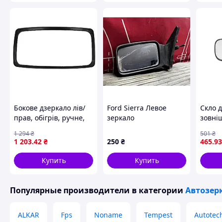
Бокове дзеркало лів/
Ford Sierra Левое
Скло 
прав, обігрів, ручне,
зеркало
зовні
ширина: 375мм,
(опукл
1 294
₴
501
₴
висота: 200мм DAF 65,
S40 II
1 203
.42
₴
250
₴
465
.93
65 CF, 75, 75 CF, 85, 85
BLIC 
CF, 95, 95 XF, CF 65, CF
Купить
Купить
Популярные производители
в категории
Автозер
ALKAR
Fps
Noname
Tempest
Autotech