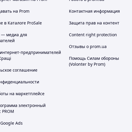
авать на Prom
Контактная информация
 в Каталоге ProSale
Защита прав на контент
 — медиа для
Content right protection
ателей
Отзывы о prom.ua
 интернет-предпринимателей
Кращі
Помощь Силам обороны
(Volonter by Prom)
льское соглашение
онфиденциальности
боты на маркетплейсе
рограмма электронный
с PROM
 Google Ads