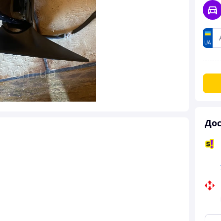
UA
Дос