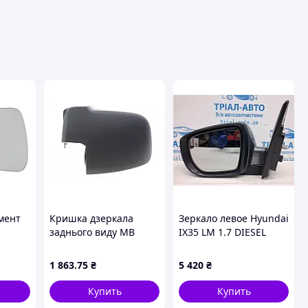
мент
Кришка дзеркала
Зеркало левое Hyundai
заднього виду MB
IX35 LM 1.7 DIESEL
a
Sprinter (W907/W910)
D4FD 2009 (б/у)
18- (R)
1 863
.75
₴
5 420
₴
Купить
Купить