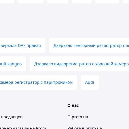
зеркала DAF правая
Дзеркало сенсорный регистратор с 
ult kangoo
Дзеркало видеорегистратор с хорошей камер
камера регистратор с парктроником
Audi
О нас
 продавцов
О prom.ua
ернет-магазин
на Prom
Работа в prom.ua