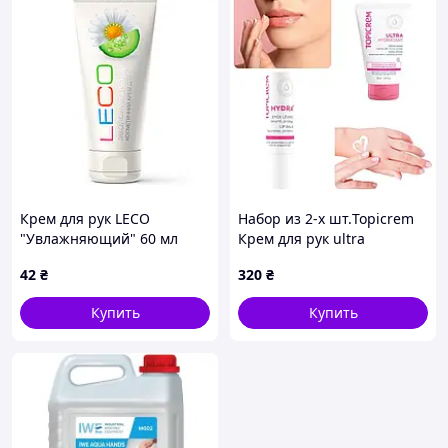
Крем для рук LECO
Набор из 2-х шт.Topicrem
"Увлажняющий" 60 мл
Крем для рук ultra
hydratante creme mains 50
42
₴
320
₴
ml и Ультраувлажняющая
помада для губ
Купить
Купить