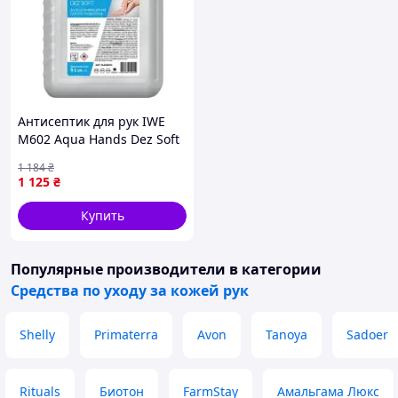
Антисептик для рук IWE
M602 Aqua Hands Dez Soft
5 л (4820289450459)-
1 184
₴
Гарантия!
1 125
₴
Купить
Популярные производители
в категории
Средства по уходу за кожей рук
Shelly
Primaterra
Avon
Tanoya
Sadoer
Rituals
Биотон
FarmStay
Амальгама Люкс