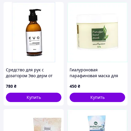
Средство для рук с
Гиалуроновая
дозатором Эво дерм от
парафиновая маска для
трещин, 82EE535B54
водного баланса
780
₴
450
₴
8E2538MC30
Купить
Купить