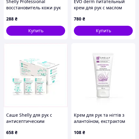
Shelly Professional
EVO derm питательный
восстановитель кожи рук
крем для рук с маслом
после антисептиков,
жожоба C82H53554
288
₴
780
₴
8154C32H3
Купить
Купить
Саше Shelly для рук с
Крем для рук та нігтів з
антисептическим
алантоїном, екстрактом
эффектом 100 штук,
равлика та олією каріте
658
₴
108
₴
815B45E62
Shelly 45 мл