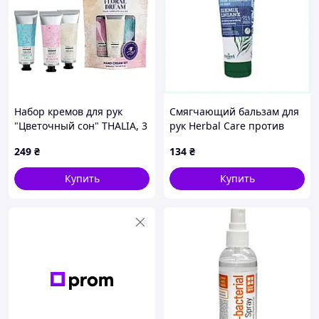
Набор кремов для рук
Смягчающий бальзам для
"Цветочный сон" THALIA, 3
рук Herbal Care против
штх30 мл
зимней сухости B8154320T
249
₴
134
₴
Купить
Купить