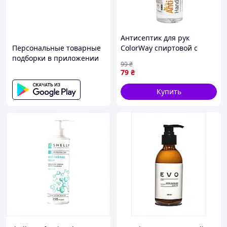
Антисептик для рук
Персональные товарные
ColorWay спиртовой с
подборки в приложении
ароматом апельсина 100
99
₴
мл (CW-3912)
79
₴
Купить