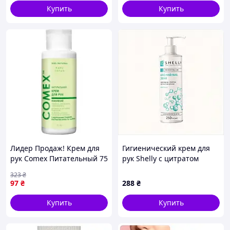
Купить
Купить
Лидер Продаж! Крем для
Гигиенический крем для
рук Comex Питательный 75
рук Shelly с цитратом
мл (4820230950595) -
серебра, 8T15432K3A
323
₴
КлікБай
97
₴
288
₴
Купить
Купить