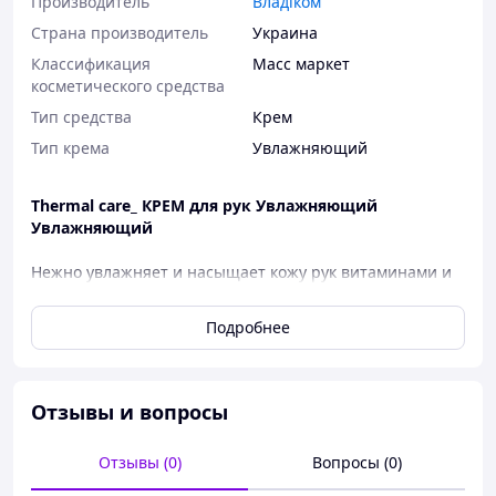
Производитель
Владіком
Страна производитель
Украина
Классификация
Масс маркет
косметического средства
Тип средства
Крем
Тип крема
Увлажняющий
Thermal care_ КРЕМ для рук Увлажняющий
Увлажняющий
Нежно увлажняет и насыщает кожу рук витаминами и
минералами, препятствует потере влаги, защищает от
негативного воздействия окружающей среды.
Подробнее
Подходит для любого возраста. Имеет легкую
комфортную текстуру, не оставляет липкой пленки на
руках.
Отзывы и вопросы
Активные компоненты:
ТЕРМАЛЬНАЯ ВОДА
- В состав входят
Отзывы (0)
Вопросы (0)
минеральные соли и микроэлементы, которые
оказывают уникальное действие на кожу: