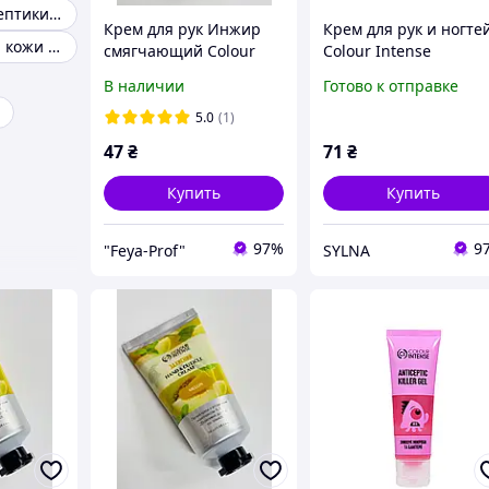
Гелевые антисептики для рук
Крем для рук Инжир
Крем для рук и ногте
Крем для сухой кожи рук
смягчающий Colour
Colour Intense
Intense Hand&Cuticle
Hand&Cuticle Cream
В наличии
Готово к отправке
Cream 50 г
Дыня защитный
5.0
(1)
47
₴
71
₴
Купить
Купить
97%
9
"Feya-Prof"
SYLNA