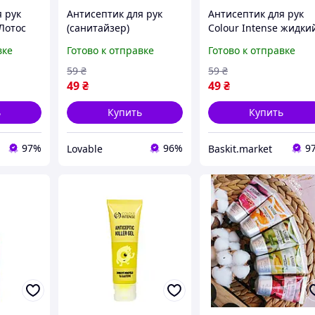
 рук
Антисептик для рук
Антисептик для рук
 Лотос
(санитайзер)
Colour Intense жидки
35 мл
дезинфектор Colour
100 мл
вке
Готово к отправке
Готово к отправке
Intense жидкий с
глицерином и
59
₴
59
₴
пантенолом 100 мл
49
₴
49
₴
ь
Купить
Купить
97%
96%
9
Lovable
Baskit.market