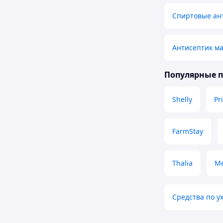
Спиртовые ан
Антисептик м
Популярные 
Shelly
Pr
FarmStay
Thalia
M
Средства по у