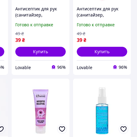
Антисептик для рук
Антисептик для рук
(санитайзер,
(санитайзер,
se
дезинфектор) Colour
дезинфектор) Colour
Готово к отправке
Готово к отправке
Intense Цитрус 35 мл,
Intense Лотос
ый
бактерицидный спрей
увлажняющий спрей
49
₴
49
₴
35 мл
39
₴
39
₴
Купить
Купить
6%
96%
96%
Lovable
Lovable