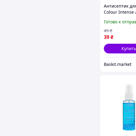
Антисептик для
Colour Intense
жидкий спрей 
Готово к отпра
49
₴
39
₴
Купит
Baskit.market