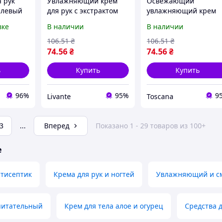
 рук
Увлажняющий крем
Освежающий
елевый
для рук с экстрактом
увлажняющий крем
iller Gel
авокадо 50 мл Colour
для рук с экстрактом
вке
В наличии
В наличии
жняющий
Intense "Lv"
авокадо 50 мл Colour
Intense "Ts"
106
.51
₴
106
.51
₴
74
.56
₴
74
.56
₴
ь
Купить
Купить
96%
95%
9
Livante
Toscana
3
...
Вперед
Показано 1 - 29 товаров из 100+
е
тисептик
Крема для рук и ногтей
Увлажняющий и см
питательный
Крем для тела алое и огурец
Средства 