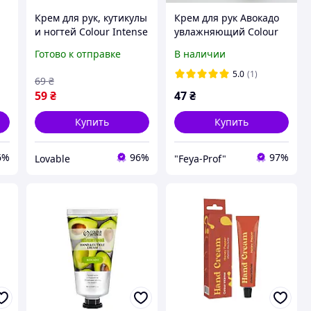
Крем для рук, кутикулы
Крем для рук Авокадо
и ногтей Colour Intense
увлажняющий Colour
Hand & Cuticle Cream
Intens Hand&Cuticle 50г
Готово к отправке
В наличии
Авокадо увлажняющий
питательный, 50 г
5.0
(1)
69
₴
59
₴
47
₴
Купить
Купить
6%
96%
97%
Lovable
"Feya-Prof"