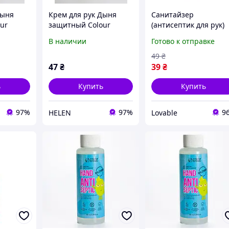
Дыня
Крем для рук Дыня
Санитайзер
ur
защитный Colour
(антисептик для рук)
uticle
Intense Hand&Cuticle
гелевый Colour Inten
В наличии
Готово к отправке
50 г
Killer Gel Клубника 50
мл антибактериальн
49
₴
47
₴
39
₴
ь
Купить
Купить
97%
97%
9
HELEN
Lovable