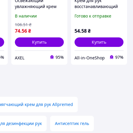
Освежающий
Крем для рук
увлажняющий крем
восстанавливающий
для рук с экстрактом
Цитрус 50мл ТМ Colour
В наличии
Готово к отправке
авокадо 50 мл Colour
Intense
Intense "Ax"
106
.51
₴
74
.56
₴
54
.58
₴
Купить
Купить
5%
95%
97%
AXEL
All-in-OneShop
ягчающий крем для рук Allpremed
для дезинфекции рук
Антисептик гель