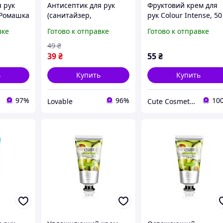
 рук
Антисептик для рук
Фруктовий крем для
 Ромашка
(санитайзер,
рук Colour Intense, 50
35 мл
дезинфектор) Colour
мл
вке
Готово к отправке
Готово к отправке
Intense Killer Gel Citrus
50 мл гелевый
49
₴
спиртовой
39
₴
55
₴
ь
Купить
Купить
97%
96%
10
Lovable
Cute Cosmetics - косметика, аксесуари, подарункові набори.