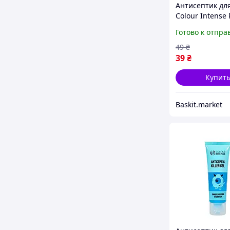
Антисептик для
Colour Intense
жидкий спрей 
Готово к отпра
49
₴
39
₴
Купит
Baskit.market