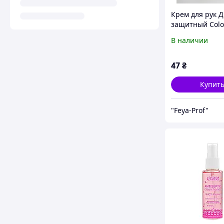
Крем для рук 
защитный Colo
Intense Hand&C
В наличии
50 г
47
₴
Купит
"Feya-Prof"