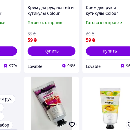
Крем для рук, ногтей и
Крем для рук и
r
кутикулы Colour
кутикулы Colour
Cuticle
Intense Hand & Cuticle
Intense Hand and
вке
Готово к отправке
Готово к отправке
Cream Дыня защитный
Cuticle Cream Инжир
ающий
увлажняющий, 50 г
(питательный,
69
₴
69
₴
смягчающий для
59
₴
59
₴
ногтей) 50 г
ь
Купить
Купить
97%
96%
9
Lovable
Lovable
ля рук
м
а
набор