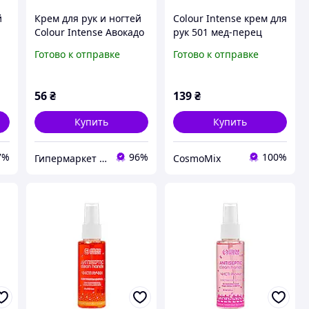
й
Крем для рук и ногтей
Colour Intense крем для
Colour Intense Авокадо
рук 501 мед-перец
увлажняющий 50 г
Готово к отправке
Готово к отправке
56
₴
139
₴
Купить
Купить
7%
96%
100%
Гипермаркет АВИТАЛА
CosmoMix