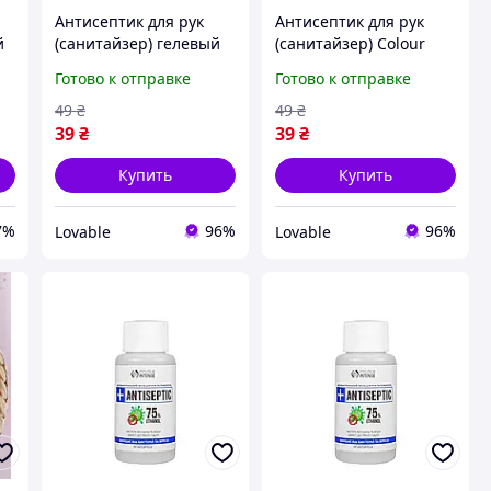
Антисептик для рук
Антисептик для рук
й
(санитайзер) гелевый
(санитайзер) Colour
дезинфектор Colour
Intense Ромашка,
Готово к отправке
Готово к отправке
Intense Killer Gel 03
антибактериальный
Berry Вишня 50 мл
дезинфикатор спрей 35
49
₴
49
₴
мл
39
₴
39
₴
Купить
Купить
7%
96%
96%
Lovable
Lovable