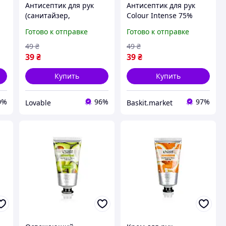
Антисептик для рук
Антисептик для рук
(санитайзер,
Colour Intense 75%
дезинфектор) Colour
жидкий 50 мл
Готово к отправке
Готово к отправке
Intense жидкий со
спиртом 75%,
49
₴
49
₴
карманный 50 мл
39
₴
39
₴
Купить
Купить
0%
96%
97%
Lovable
Baskit.market