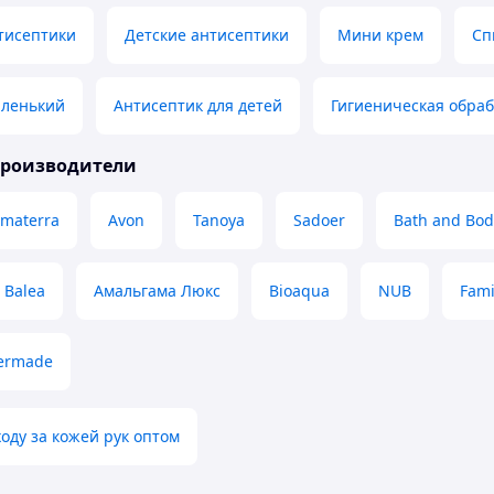
тисептики
Детские антисептики
Мини крем
Сп
аленький
Антисептик для детей
Гигиеническая обраб
производители
imaterra
Avon
Tanoya
Sadoer
Bath and Bod
Balea
Амальгама Люкс
Bioaqua
NUB
Fami
ermade
ходу за кожей рук оптом