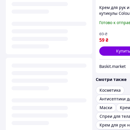
Крем для рук и
кутикулы Colou
Intense Hand & 
Готово к отпра
Cream Цитрус
восстанавлив
69
₴
50 г
59
₴
Купит
Baskit.market
Смотри также
Косметика
Антисептики д
Маски
Кре
Спреи для тел
Крем для рук 