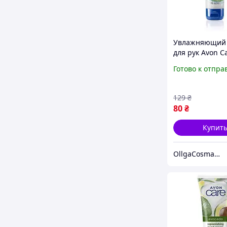
Увлажняющий
для рук Avon Ca
экстрактом арб
Готово к отпра
мл
129
₴
80
₴
Купит
OllgaCosmavon