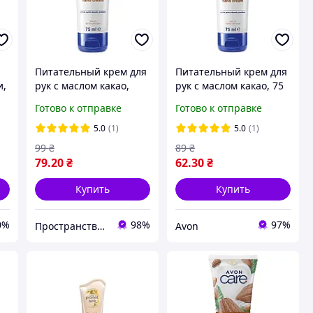
Питательный крем для
Питательный крем для
и,
рук с маслом какао,
рук с маслом какао, 75
Avon Care, 75 мл
мл.
Готово к отправке
Готово к отправке
5.0
(1)
5.0
(1)
99
₴
89
₴
79
.20
₴
62
.30
₴
Купить
Купить
0%
98%
97%
Пространство Красоты
Avon