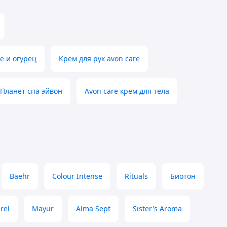
е и огурец
Крем для рук avon care
Планет спа эйвон
Avon care крем для тела
Baehr
Colour Intense
Rituals
Биотон
rel
Mayur
Alma Sept
Sister's Aroma