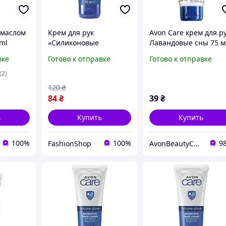
 маслом
Крем для рук
Avon Care крем для р
ml
«Силиконовые
Лавандовые сны 75 м
перчатки», 75 мл Avon
эйвон
вке
Готово к отправке
Готово к отправке
Care
(2)
120
₴
84
₴
39
₴
ь
Купить
Купить
100%
100%
9
FashionShop
AvonBeautyCenter