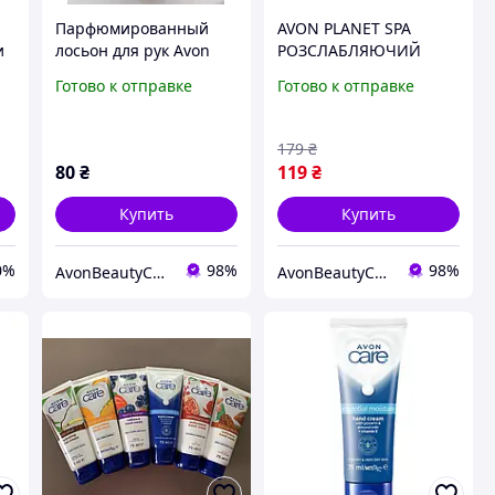
Парфюмированный
AVON PLANET SPA
и
лосьон для рук Avon
РОЗСЛАБЛЯЮЧИЙ
Incandessence 50 мл
КРЕМ ДЛЯ РУК
Готово к отправке
Готово к отправке
РОМАШКА ТА ЛАВАНДА
30МЛ
179
₴
80
₴
119
₴
Купить
Купить
0%
98%
98%
AvonBeautyCenter
AvonBeautyCenter