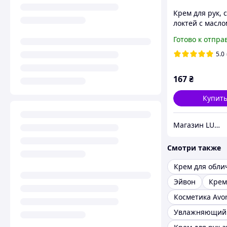
Крем для рук, 
локтей с масло
африканского 
Готово к отпра
ши «Непревзо
питание» Avon,
5.0
167
₴
Купит
Магазин LUCK
Смотри также
Крем для обли
Эйвон
Крем
Косметика Avo
Увлажняющий