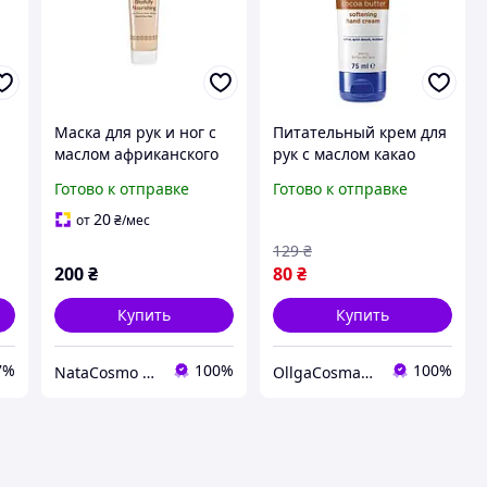
Маска для рук и ног с
Питательный крем для
маслом африканского
рук с маслом какао
дерева ши Avon Planet
Avon для женщин 75
Готово к отправке
Готово к отправке
Spa «Непревзойденное
мл
питание», 100 мл
20
от
₴
/мес
129
₴
200
₴
80
₴
Купить
Купить
7%
100%
100%
NataCosmo Kyiv
OllgaCosmavon