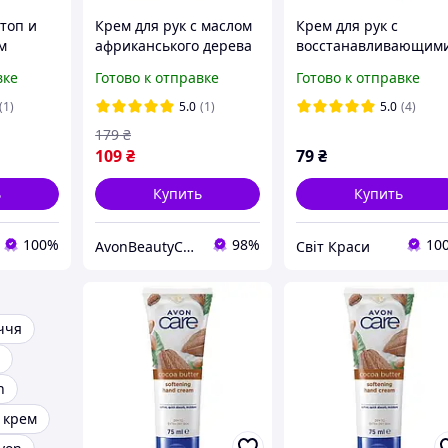
стоп и
Крем для рук с маслом
Крем для рук с
м
африканського дерева
восстанавливающим
дерева
ши "Неперевершене
и смягчающими
вке
Готово к отправке
Готово к отправке
йденное
живлення " Avon Planet
компонентами с
 75 мл
Spa, 30 ml.
миндальным маслом
(1)
5.0
(1)
5.0
(4)
Avon 75 мл
179
₴
109
₴
79
₴
ь
Купить
Купить
100%
98%
10
AvonBeautyCenter
Світ Краси
ччя
n
 крем