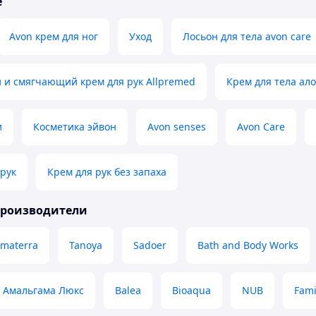
е
Avon крем для ног
Уход
Лосьон для тела avon care
и смягчающий крем для рук Allpremed
Крем для тела ало
и
Косметика эйвон
Avon senses
Avon Care
 рук
Крем для рук без запаха
производители
imaterra
Tanoya
Sadoer
Bath and Body Works
Амальгама Люкс
Balea
Bioaqua
NUB
Fami