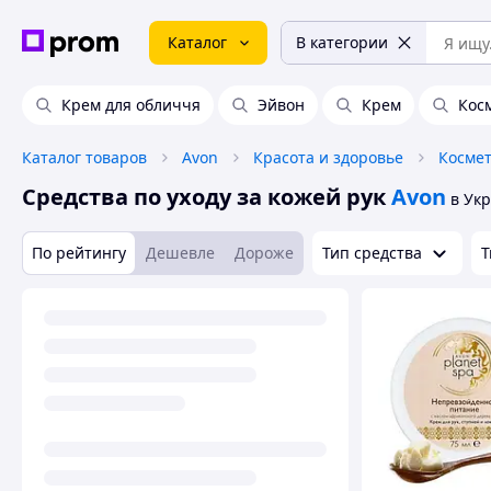
Каталог
В категории
Крем для обличчя
Эйвон
Крем
Кос
Каталог товаров
Avon
Красота и здоровье
Космет
Средства по уходу за кожей рук
Avon
в Ук
По рейтингу
Дешевле
Дороже
Тип средства
Т