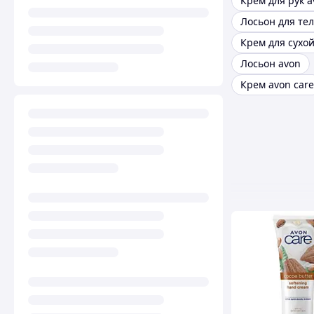
Крем для рук a
Лосьон для те
Лосьон avon
Крем avon care