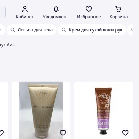
Кабинет
Уведомления
Избранное
Корзина
n
Лосьон для тела
Крем для сухой кожи рук
Средства по уходу за кожей рук Avon