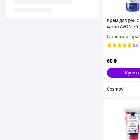
Крем для рук с
какао AVON 75 
Готово к отпра
5.0
60
₴
Купит
CosmoVi