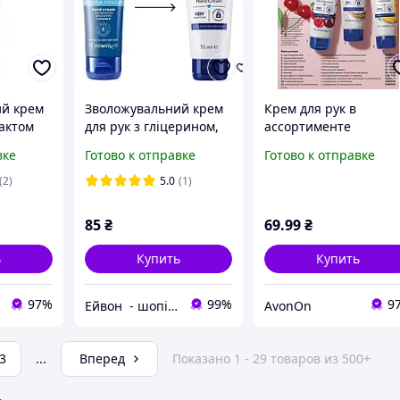
ий крем
Зволожувальний крем
Крем для рук в
рактом
для рук з гліцерином,
ассортименте
re, 75 мл
мигдальним молочком
вке
Готово к отправке
Готово к отправке
та вітаміном Е Avon
(2)
5.0
(1)
85
₴
69
.99
₴
ь
Купить
Купить
97%
99%
9
Ейвон - шопінг
AvonOn
3
...
Вперед
Показано 1 - 29 товаров из 500+