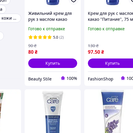
von
ла
Живильний крем для
Крем для рук с масло
Крем для сухой кожи рук
рук з маслом какао
какао "Питание", 75 
Avon,75 мл
Avon Care
Готово к отправке
Готово к отправке
5.0
(2)
90
₴
130
₴
80
₴
97
.50
₴
Купить
Купить
100%
10
Beauty Stile
FashionShop