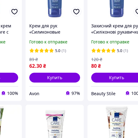
 крем
Крем для рук
Захисний крем для ру
re с
«Силиконовые
«Силіконові рукавичк
уза, 75
рукавички», 75 мл
Avon, 75 мл
вке
Готово к отправке
Готово к отправке
5.0
(1)
5.0
(1)
89
₴
120
₴
62
.30
₴
80
₴
ь
Купить
Купить
100%
97%
10
Avon
Beauty Stile