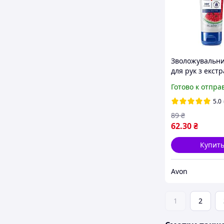
Зволожувальн
для рук з екст
кавуна Avon Ca
Готово к отпра
5.0
89
₴
62
.30
₴
Купит
Avon
1
2