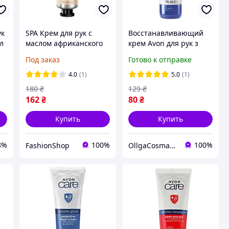
ук
SPA Крем для рук с
Восстанавливающий
л
маслом африканского
крем Avon для рук з
дерева ши
маслом кокоса, 75 мл
Под заказ
Готово к отправке
"Непревзойденное
питание", 30 мл Avon
4.0
(1)
5.0
(1)
180
₴
129
₴
162
₴
80
₴
Купить
Купить
8%
100%
100%
FashionShop
OllgaCosmavon