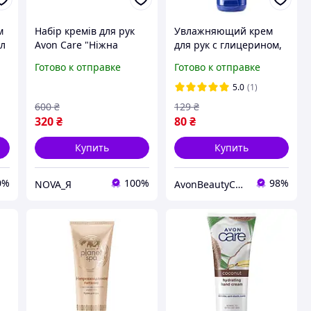
м
Набір кремів для рук
Увлажняющий крем
мл
Avon Care "Ніжна
для рук с глицерином,
турбота" з 6 шт
миндальным молочком
Готово к отправке
Готово к отправке
и витамином Е Avon
Care 75 мл
5.0
(1)
600
₴
129
₴
320
₴
80
₴
Купить
Купить
0%
100%
98%
NOVA_Я
AvonBeautyCenter