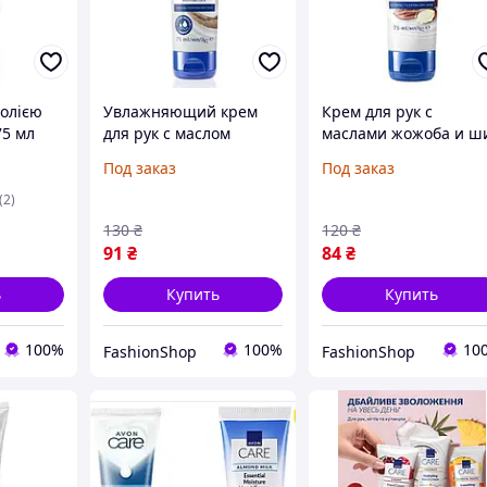
 олією
Увлажняющий крем
Крем для рук с
75 мл
для рук с маслом
маслами жожоба и ш
кокоса, 75 мл Avon Care
75 мл Avon Care
Под заказ
Под заказ
(2)
130
₴
120
₴
91
₴
84
₴
ь
Купить
Купить
100%
100%
10
FashionShop
FashionShop