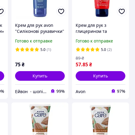
к
Крем для рук avon
Крем для рук з
и»
"Силіконові рукавички"
глицерином та
Avon Care, 75ml
мигдальным маслом,
Готово к отправке
Готово к отправке
75 мл.
5.0
(1)
5.0
(2)
89
₴
75
₴
57
.85
₴
Купить
Купить
0%
99%
97%
Ейвон - шопінг
Avon