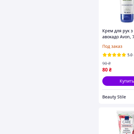
Крем для рук з
авокадо Avon, 
Под заказ
5.0
90
₴
80
₴
Купит
Beauty Stile