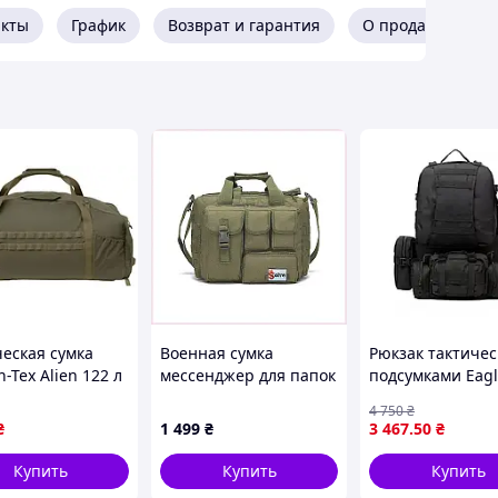
акты
График
Возврат и гарантия
О продавце
ческая сумка
Военная сумка
Рюкзак тактичес
n-Tex Alien 122 л
мессенджер для папок
подсумками Eagl
Green
и техники 867H0BK255
55 литр Black AR
4 750
₴
(40 шт/ящ)
₴
1 499
₴
3 467
.50
₴
Купить
Купить
Купить