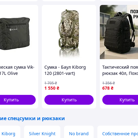
еская сумка Vik-
Сумка - Баул Kiborg
Тактический по
 17L Olive
120 (2801-vart)
рюкзак 40л, По
018)
рюкзак для муж
1 705
₴
1 356
₴
Тактический
1 550
₴
678
₴
штурмовой вое
GF-19
Купить
Купить
Купить
ие спецсумки и рюкзаки
Kiborg
Silver Knight
No brand
Собственное пр