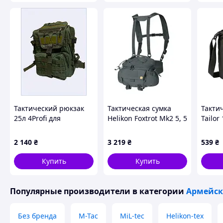
Тактический рюкзак
Тактическая сумка
Тактич
25л 4Profi для
Helikon Foxtrot Mk2 5, 5
Tailor
экипировки,
л (TB-FX2-CD-35)
(38404
8681XP604
2 140
₴
3 219
₴
539
₴
Купить
Купить
Популярные производители
в категории
Армейск
Без бренда
M-Tac
MiL-tec
Helikon-tex