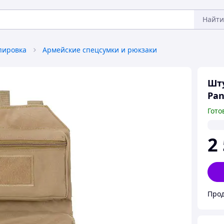
Найти
пировка
Армейские спецсумки и рюкзаки
Шту
Pan
Гото
2
Прод