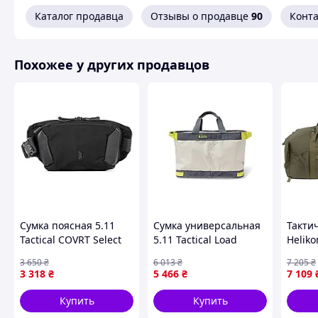
Каталог продавца
Отзывы о продавце
90
Конт
Похожее у других продавцов
Сумка поясная 5.11
Сумка универсальная
Такти
Tactical COVRT Select
5.11 Tactical Load
Heliko
Carry Pistol Pouch 3L
Ready Utility Lima Sand
Olive 
3 650
₴
6 013
₴
7 205
₴
Black (5684-vart)
Dune (5669-vart)
3 318
₴
5 466
₴
7 109
Купить
Купить