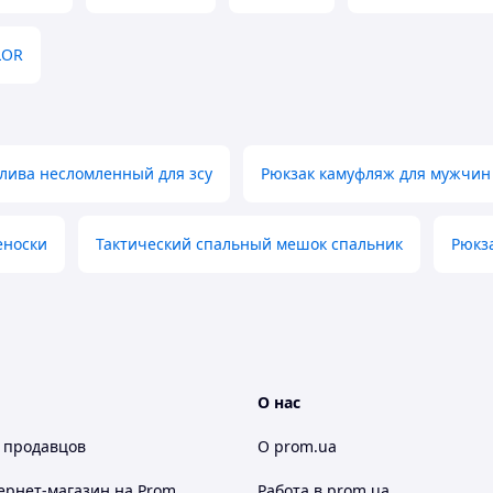
LOR
олива несломленный для зсу
Рюкзак камуфляж для мужчин
еноски
Тактический спальный мешок спальник
Рюкз
О нас
 продавцов
О prom.ua
ернет-магазин
на Prom
Работа в prom.ua