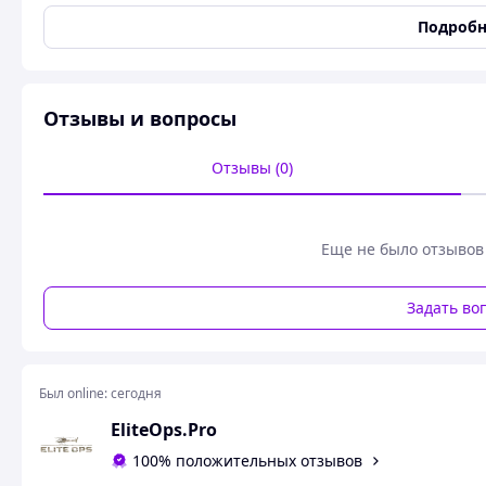
Основные атрибуты
Подробн
Система крепления
MOLLE
Количество отделений
3
Отзывы и вопросы
Цвет: койот.
Состояние: новая.
Вес: 230 г.
Отзывы (0)
Размеры: 35 х 22 см.
Код товара: M51613205-TAN.
Штурмовая панель имеет карман под гидратор (в комплект
Еще не было отзывов
Благодаря системе MOLLE, совместима с большинством б
Задать во
Был online:
сегодня
EliteOps.Pro
100% положительных отзывов