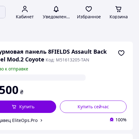
Кабинет
Уведомления
Избранное
Корзина
рмовая панель 8FIELDS Assault Back
el Mod.2 Coyote
Код: M51613205-TAN
во к отправке
 500
₴
Купить
Купить сейчас
100%
авец EliteOps.Pro