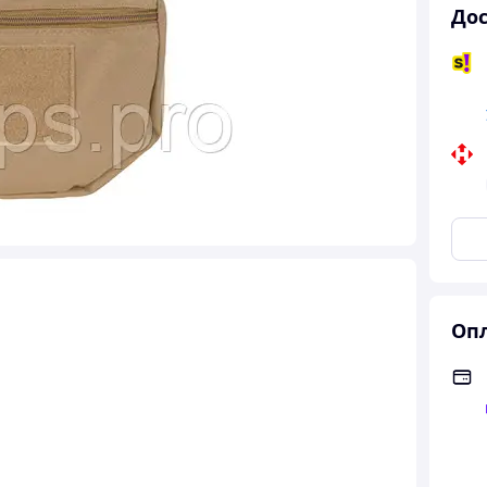
Дос
Опл