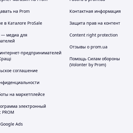
авать на Prom
Контактная информация
 в Каталоге ProSale
Защита прав на контент
 — медиа для
Content right protection
ателей
Отзывы о prom.ua
 интернет-предпринимателей
Кращі
Помощь Силам обороны
(Volonter by Prom)
льское соглашение
онфиденциальности
боты на маркетплейсе
рограмма электронный
с PROM
 Google Ads