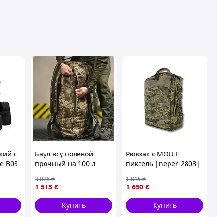
кий с
Баул всу полевой
Рюкзак с MOLLE
e B08
прочный на 100 л
пиксель |neper-2803|
T 8142
пиксель Oxford 800D
3 026
₴
1 815
₴
BUN-41
1 513
₴
1 650
₴
Купить
Купить