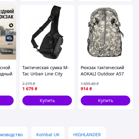
ясной
Тактическая сумка M-
Рюкзак тактический
ходный
Tac Urban Line City
AOKALI Outdoor A57
чины
Hunter Hexagon Black
36-55L Camouflage ACU
2 279
₴
1 005
.40
₴
{6773-piho}
1 679
₴
914
₴
нный
Купить
Купить
оизводство
Kombat UK
HIGHLANDER