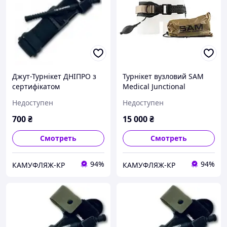
Джут-Турнікет ДНІПРО з
Турнікет вузловий SAM
сертифікатом
Medical Junctional
tourniquet
Недоступен
Недоступен
700
₴
15 000
₴
Смотреть
Смотреть
94%
94%
КАМУФЛЯЖ-КР
КАМУФЛЯЖ-КР