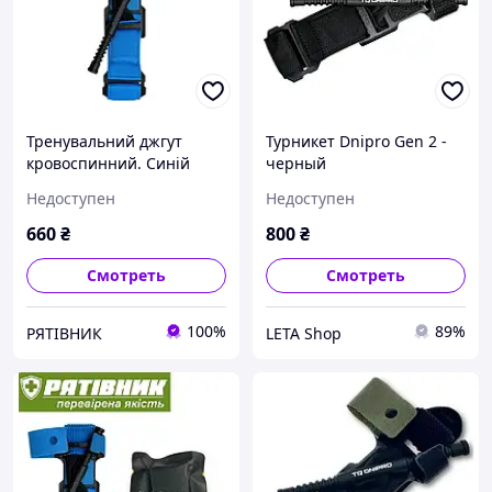
Тренувальний джгут
Турникет Dnipro Gen 2 -
кровоспинний. Синій
черный
(турнікет) ОРИГИНАЛ
Недоступен
Недоступен
(ТЖТ)
660
₴
800
₴
Смотреть
Смотреть
100%
89%
РЯТІВНИК
LETA Shop