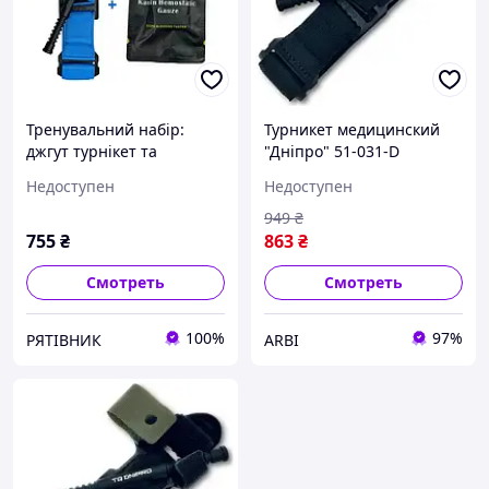
Тренувальний набір:
Турникет медицинский
джгут турнікет та
"Дніпро" 51-031-D
гемостатичний бинт.
Недоступен
Недоступен
Тактична медицина
949
₴
755
₴
863
₴
Смотреть
Смотреть
100%
97%
РЯТІВНИК
ARBI