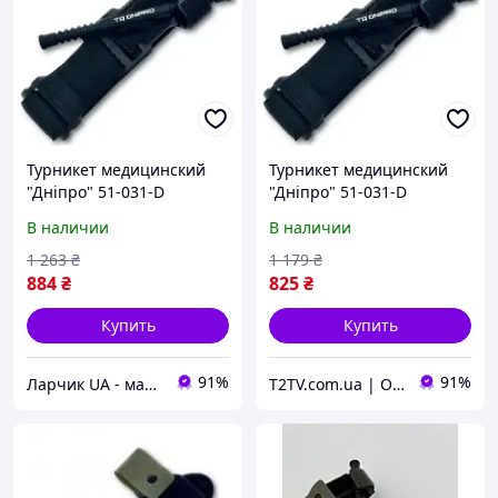
Турникет медицинский
Турникет медицинский
"Дніпро" 51-031-D
"Дніпро" 51-031-D
В наличии
В наличии
1 263
₴
1 179
₴
884
₴
825
₴
Купить
Купить
91%
91%
Ларчик UA - магазин трендовых товаров
T2TV.com.ua | Онлайн Гипермаркет