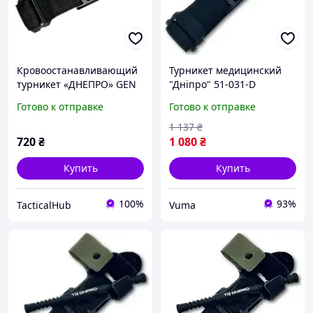
Кровоостанавливающий
Турникет медицинский
турникет «ДНЕПРО» GEN
"Дніпро" 51-031-D
2
(U0779225_BR)
Готово к отправке
Готово к отправке
1 137
₴
720
₴
1 080
₴
Купить
Купить
100%
93%
TacticalHub
Vuma