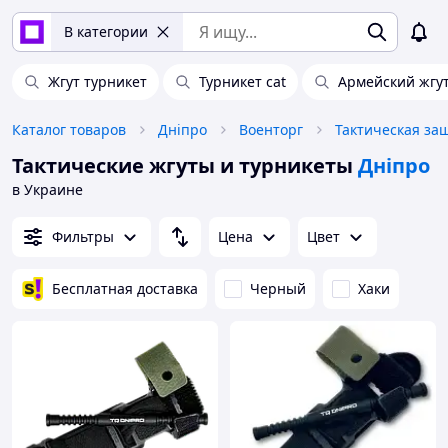
В категории
Жгут турникет
Турникет cat
Армейский жгут
Каталог товаров
Дніпро
Военторг
Тактическая за
Тактические жгуты и турникеты
Дніпро
в Украине
Фильтры
Цена
Цвет
Бесплатная доставка
Черный
Хаки