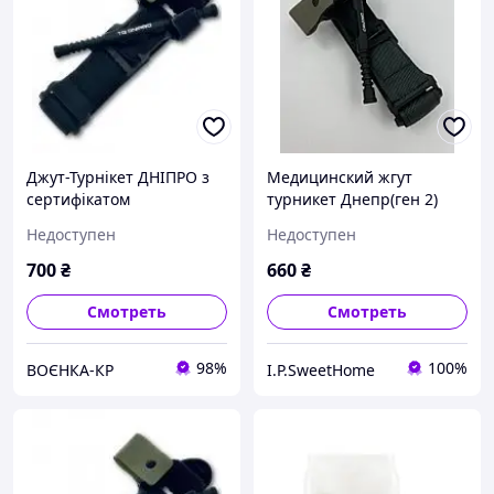
Джут-Турнікет ДНІПРО з
Медицинский жгут
сертифікатом
турникет Днепр(ген 2)
Недоступен
Недоступен
700
₴
660
₴
Смотреть
Смотреть
98%
100%
ВОЄНКА-КР
I.P.SweetHome