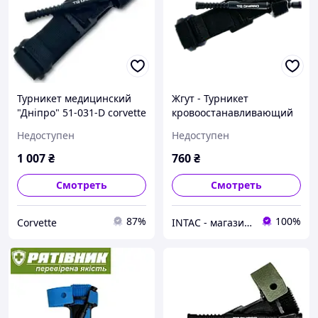
Турникет медицинский
Жгут - Турникет
"Дніпро" 51-031-D corvette
кровоостанавливающий
«ДНЕПР» GEN 2
Недоступен
Недоступен
1 007
₴
760
₴
Смотреть
Смотреть
87%
100%
Corvette
INTAC - магазин военно-тактического снаряжения