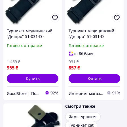
Турникет медицинский
Турникет медицинский
"Дніпро" 51-031-D -
"Дніпро" 51-031-D
оригинал
Доступный
Готово к отправке
Готово к отправке
86
от
₴
/мес
1 469
₴
931
₴
955
₴
857
₴
Купить
Купить
92%
91%
GoodStore | Подарки, Товары для дома и работы
Интернет магазин "Домовичок"
Смотри также
Жгут турникет
Турникет cat