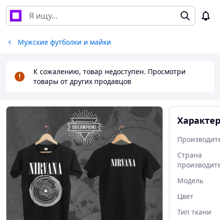
Мужские футболки и майки
К сожалению, товар недоступен. Просмотри
товары от других продавцов
Характе
Производит
Страна
производит
Мoдель
Цвет
Тип ткани