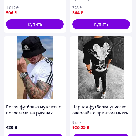
повседневной носки и
носки и свободного
1 012
₴
728
₴
активного отдыха
времени
506
₴
364
₴
Купить
Купить
Белая футболка мужская с
Черная футболка унисекс
полосками на рукавах
оверсайз с принтом микки
принтом адедас
Стильная модель для
975
₴
повседневная летняя
парня NSLtime3101
420
₴
926
.25
₴
GBGtime3062