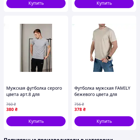
Купить
Купить
Мужская футболка серого
Футболка мужская FAMILY
цвета арт.8 для
бежевого цвета для
повседневной носки
повседневной носки из
760
₴
756
₴
стильная и комфортная
трикотажа с добавлением
380
₴
378
₴
одежда
эластана
Купить
Купить