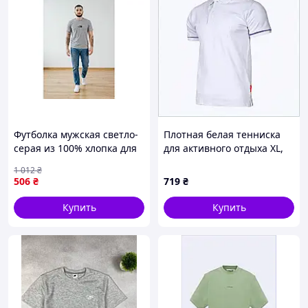
который виден издалека.
💬 Если любишь провокационные
принты и сильные визуалы - эта
футболка создана именно для тебя.
Футболка мужская светло-
Плотная белая тенниска
серая из 100% хлопка для
для активного отдыха XL,
повседневной носки и
819X53X00
1 012
₴
комфорта
506
₴
719
₴
Купить
Купить