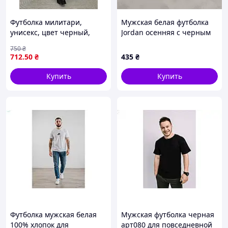
Футболка милитари,
Мужская белая футболка
унисекс, цвет черный,
Jordan осенняя с черным
размеры S-XXL
логотипом спереди
750
₴
ART0236
712
.50
₴
435
₴
Купить
Купить
Футболка мужская белая
Мужская футболка черная
100% хлопок для
арт080 для повседневной