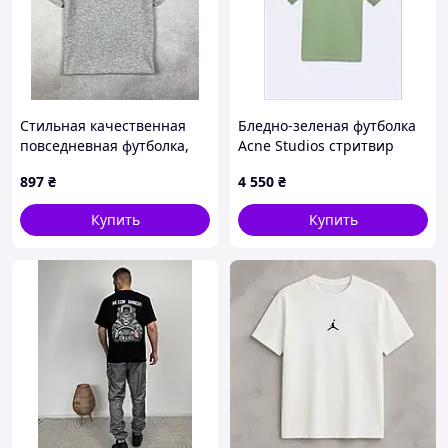
Стильная качественная
Бледно-зеленая футболка
повседневная футболка,
Acne Studios стритвир
футболка Nike M D-G681
стиль, 86643XX28
897
₴
4 550
₴
Купить
Купить