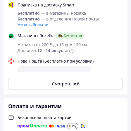
Подписка на доставку Smart
Бесплатно
— в магазины Rozetka
Бесплатно
— в отделения Новой почты
Узнать больше
High Quality
20*50
(56m/1000m)
Магазины Rozetka
Бесплатно
Бинокль 20x50 имеет
На заказ от 200 ₴ до 15 кг и 120 см
диаметр линз 50 мм, увеличивает в 20 раз, поле
Доставка
12 - 14 августа
зрения: 56м x 1000м (ширина видимого поля x
расстояние до объекта) построен по классической
Нова Пошта (Бесплатно при условии)
Porro
– схеме, характерный признак которой –
смещение объектива прибора относительно оси
Смотреть всё
окуляра.
Оплата и гарантии
Описание
Безопасная оплата картой
бинокуляра