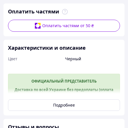
Оплатить частями
Оплатить частями от 50 ₴
Характеристики и описание
Цвет
Черный
ОФИЦИАЛЬНЫЙ ПРЕДСТАВИТЕЛЬ
Доставка по всей Украине без предоплаты
(оплата
при получении)
Быстрая отправка!
Подробнее
Бинокуляр
High Quality
20*50
Отзывы и вопросы
(56m/1000m) туристический, военный для охоты,