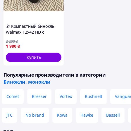
🔭 Компактный бинокль
Walmax 12x42 HD с
оптическим покрытием
2 200
₴
1 980
₴
Купить
Популярные производители
в категории
Бинокли, монокли
Comet
Bresser
Vortex
Bushnell
Vangua
JTC
No brand
Kowa
Hawke
Bassell