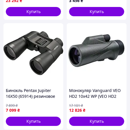
23 292
₴
3 456
₴
Купить
Купить
Бинокль Pentax Jupiter
Монокуляр Vanguard VEO
16X50 (65914) резиновое
HD2 10x42 WP (VEO HD2
покрытие
1042M)
7 899
₴
17 101
₴
поликарбонатного корпуса
7 099
₴
12 826
₴
обеспечивает надежную
защиту от скольжения
Купить
Купить