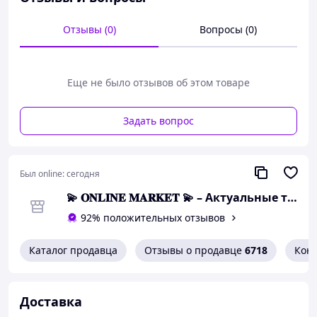
рыбалки
Отзывы (0)
Вопросы (0)
Еще не было отзывов об этом товаре
Задать вопрос
Был online:
сегодня
💫 𝐎𝐍𝐋𝐈𝐍𝐄 𝐌𝐀𝐑𝐊𝐄𝐓 💫 – Актуальные товары по самым выгодным ценам!
92% положительных отзывов
Бинокуляр
High Quality
Каталог продавца
Отзывы о продавце
6718
Кон
туристический, военный для охоты,
рыбалки
Доставка