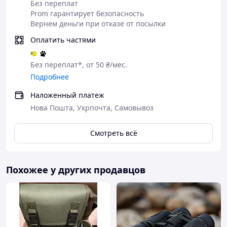
Такой тип оптического
Без переплат
прибора широко применяется охотниками,
Prom гарантирует безопасность
рыболовами, туристами, военными, то есть там,
Вернем деньги при отказе от посылки
где необходимо тщательно и в деталях
Оплатить частями
рассмотреть удаленные от наблюдателя
предметы.
Без переплат*, от 50 ₴/мес.
Оптика на основе Porro-призм с многослойным
просветлением обеспечивает резкое
Подробнее
и насыщенное изображение по всему полю
Наложенный платеж
зрения.
Нова Пошта, Укрпочта, Самовывоз
Смотреть всё
Похожее у других продавцов