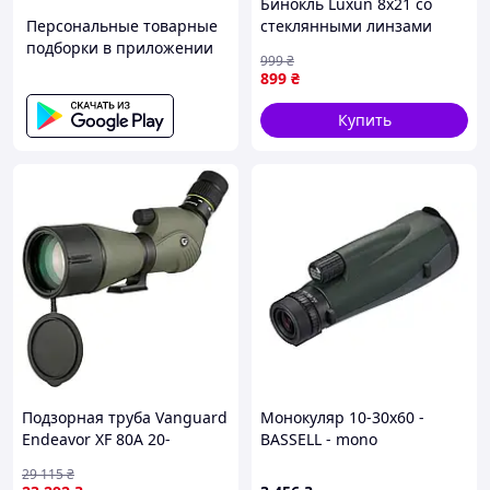
Бинокль Luxun 8x21 со
Персональные товарные
стеклянными линзами
подборки в приложении
(Черный) Vmarket
999
₴
899
₴
Купить
Звоните и заказывайте!
Спешите, осталось 4 подарка!
Доставка по всей Украине
Быстрая отправка
Без предоплаты(оплата при получении)
Скидка + дополнительный подарок
Подзорная труба Vanguard
Монокуляр 10-30x60 -
Endeavor XF 80A 20-
BASSELL - mono
60x80/45 WP (Endeavor XF
29 115
₴
80A)