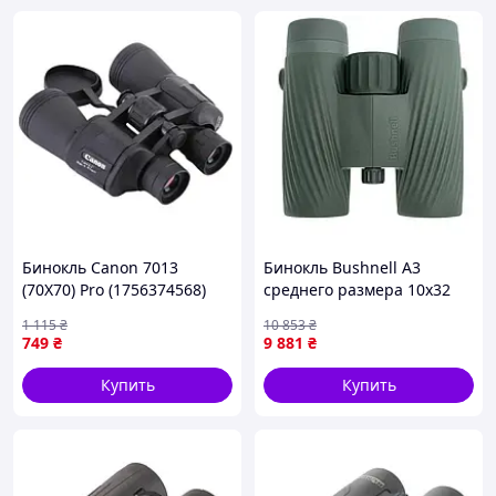
Бинокль Canon 7013
Бинокль Bushnell A3
(70X70) Pro (1756374568)
среднего размера 10x32
Зеленый A3-1032LG
1 115
₴
10 853
₴
749
₴
9 881
₴
Купить
Купить