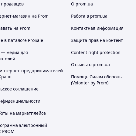
 продавцов
О prom.ua
ернет-магазин
на Prom
Работа в prom.ua
авать на Prom
Контактная информация
 в Каталоге ProSale
Защита прав на контент
 — медиа для
Content right protection
ателей
Отзывы о prom.ua
 интернет-предпринимателей
Кращі
Помощь Силам обороны
(Volonter by Prom)
льское соглашение
онфиденциальности
боты на маркетплейсе
рограмма электронный
с PROM