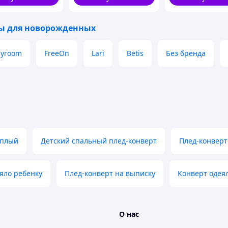
ой
ы для новорожденных
byroom
FreeOn
Lari
Betis
Без бренда
еплый
Детский спальный плед-конверт
Плед-конверт
яло ребенку
Плед-конверт на выписку
Конверт одея
О нас