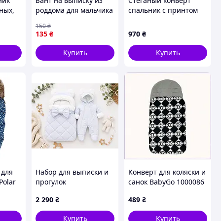
ник
Бант на выписку из
Стеганый конверт
ных,
роддома для мальчика
спальник с принтом
синий
Минни с шариками
150
₴
для новорожденных,
135
₴
970
₴
цвет белый с
пудровым
Купить
Купить
 для
Набор для выписки и
Конверт для коляски и
Polar
прогулок
санок BabyGo 1000086
(Спальник+комбинезон
85x40 см Multicolor
2 290
₴
489
₴
с
8788718EA
капюшоном+шапочка)
Купить
Купить