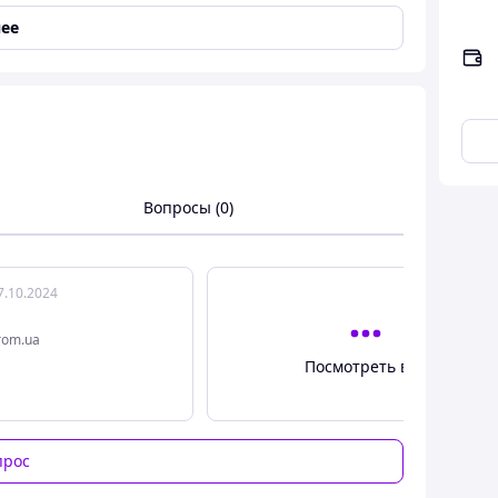
ее
сторонний, с одной стороны 100% хлопок, с другой
Вопросы (0)
ряда)
7.10.2024
rom.ua
Посмотреть все
прос