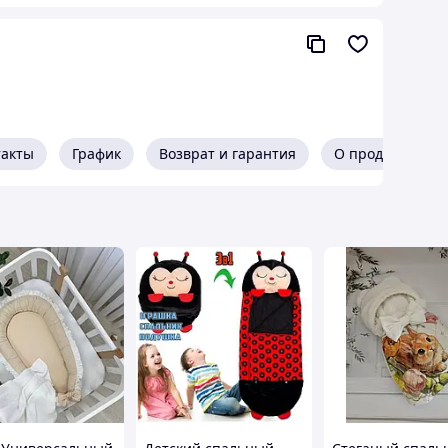
такты
График
Возврат и гарантия
О продавце