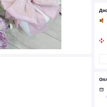
Дос
Опл