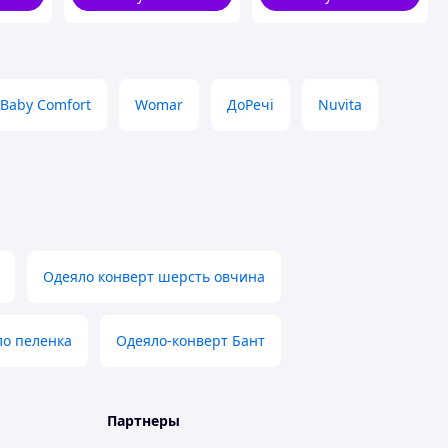
белый
Baby Comfort
Womar
ДоРечі
Nuvita
Одеяло конверт шерсть овчина
ло пеленка
Одеяло-конверт Бант
Партнеры