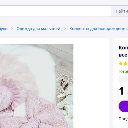
Найти
бувь
Одежда для малышей
Конверты для новорожденн
Кон
все
Гото
1
Прод