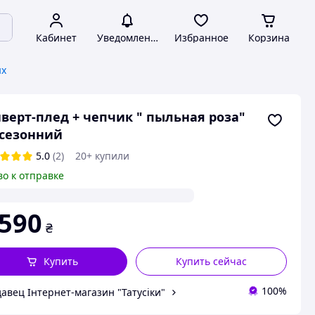
Кабинет
Уведомления
Избранное
Корзина
ых
верт-плед + чепчик " пыльная роза"
сезонний
5.0
(2)
20+ купили
во к отправке
 590
₴
Купить
Купить сейчас
100%
авец Інтернет-магазин "Татусіки"