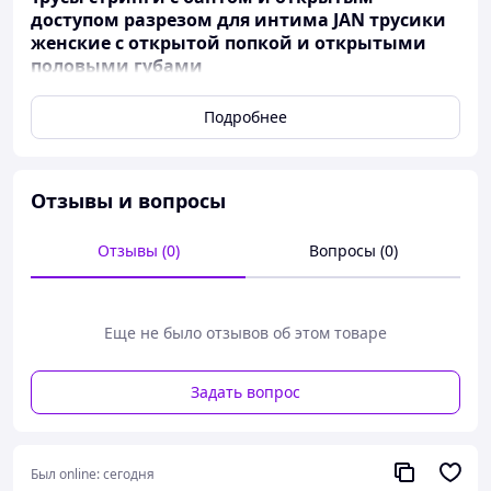
доступом разрезом для интима JAN трусики
женские с открытой попкой и открытыми
половыми губами
Подробнее
🖤 Сексуальные трусики-стринги с бантиком
и открытым доступом JAN 🔥
Открытые трусики с разрезом для интима —
Отзывы и вопросы
максимальный доступ без снятия
Невероятно соблазнительные женские стринги с
Отзывы (0)
Вопросы (0)
кружевом и большим атласным бантиком сзади.
Открытая промежность и попка делают их
идеальным выбором для горячих ночей,
прелюдий и ролевых игр.
Еще не было отзывов об этом товаре
Задать вопрос
Был online:
сегодня