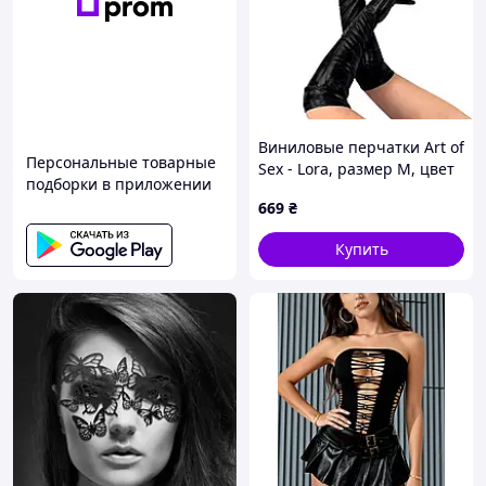
Виниловые перчатки Art of
Персональные товарные
Sex - Lora, размер M, цвет
подборки в приложении
черный с эффектом
669
₴
мокрого бархата
Купить