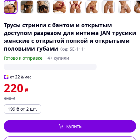
Трусы стринги с бантом и открытым
доступом разрезом для интима JAN трусики
женские с открытой попкой и открытыми
половыми губами
Код: SE-1111
Готово к отправке
4+ купили
22
от
₴
/мес
220
₴
380
₴
199
₴
от 2 шт.
Купить