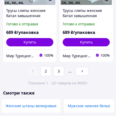
Трусы слипы женские
Трусы слипы женские
батал завышенная
батал завышенная
посадка 2XL, 3XL, 4XL
посадка 2XL, 3XL, 4XL
Готово к отправке
Готово к отправке
Nicoletta Турция
Nicoletta Турция
689
₴/упаковка
689
₴/упаковка
Купить
Купить
100%
100%
Мир Турецкого белья
Мир Турецкого белья
1
2
3
...
Показано 1 - 29 товаров из 8000+
Смотри также
Женские штаны велюровые
Мужское нижнее белье