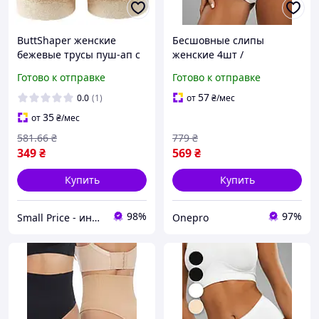
ButtShaper женские
Бесшовные слипы
бежевые трусы пуш-ап с
женские 4шт /
завышенной талией,
Однотонные набор
Готово к отправке
Готово к отправке
размер S
качественных трусиков с
завышенной талией /
57
0.0
(1)
от
₴
/мес
Повседневные трусы
35
от
₴
/мес
581
.66
₴
779
₴
349
₴
569
₴
Купить
Купить
98%
97%
Small Price - интернет-магазин товаров для дома
Onepro