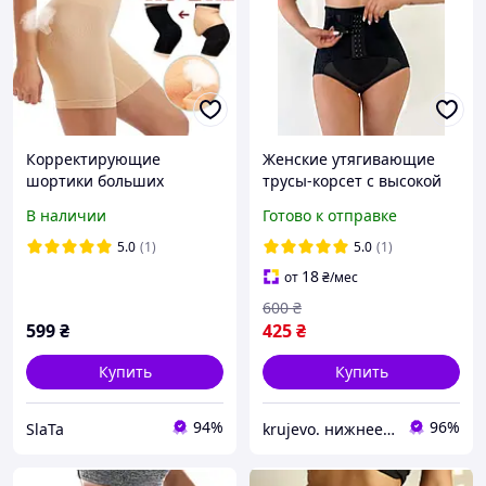
Корректирующие
Женские утягивающие
шортики больших
трусы-корсет с высокой
размеров с завышенной
талией, корректирующие
В наличии
Готово к отправке
талией и ребрами
белье, трусы-корсет на
жесткости
крючках
5.0
(1)
5.0
(1)
Послеполодовые 5XL, 6XL,
18
от
₴
/мес
7XL
600
₴
599
₴
425
₴
Купить
Купить
94%
96%
SlaTa
krujevo. нижнее белье