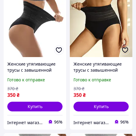
Женские утягивающие
Женские утягивающие
трусы с завышенной
трусы с завышенной
талией, трусы с утяжкой,
талией, трусы с утяжкой,
Готово к отправке
Готово к отправке
корректирующее белье,
корректирующее белье,
Черные, S
Черные, L
370
₴
370
₴
350
₴
350
₴
Купить
Купить
96%
96%
Інтернет магазин "Monik" - товари для всієї родини
Інтернет магазин "Monik" - товари для всієї родини