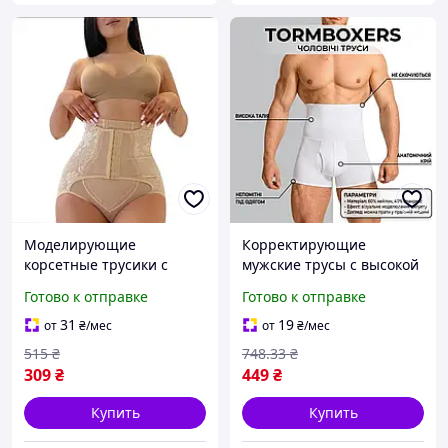
Моделирующие
Корректирующие
корсетные трусики с
мужские трусы с высокой
утяжкой живота высокие
талией TormBoxers,
Готово к отправке
Готово к отправке
корректирующие трусы с
белые, размер S-M
корсетом для коррекции
31
19
от
₴
/мес
от
₴
/мес
талии на 3 ряда Бежевый
515
₴
748
.33
₴
S
309
₴
449
₴
Купить
Купить