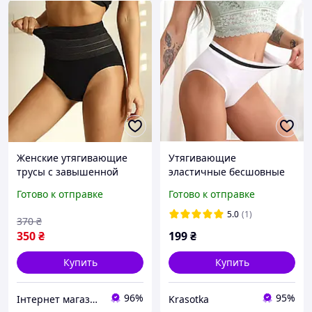
Женские утягивающие
Утягивающие
трусы с завышенной
эластичные бесшовные
талией, трусы с утяжкой,
трусики с завышенной
Готово к отправке
Готово к отправке
корректирующее белье,
талией белые
Черные, 2XL
5.0
(1)
370
₴
350
₴
199
₴
Купить
Купить
96%
95%
Інтернет магазин "Monik" - товари для всієї родини
Krasotka