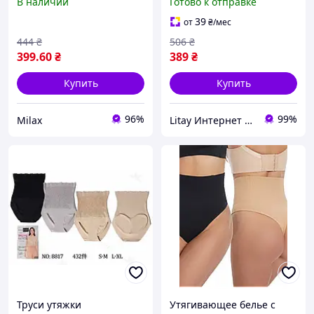
В наличии
Готово к отправке
талии (2102)
комфорта
39
от
₴
/мес
444
₴
506
₴
399
.60
₴
389
₴
Купить
Купить
96%
99%
Milax
Litay Интернет магазин
Труси утяжки
Утягивающее белье с