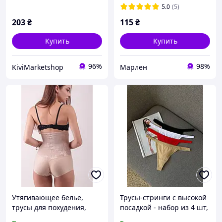
утягивающие трусы
5.0
(5)
стринг
203
₴
115
₴
Купить
Купить
96%
98%
KiviMarketshop
Марлен
Утягивающее белье,
Трусы-стринги с высокой
трусы для похудения,
посадкой - набор из 4 шт,
трусы для уменьшения
натуральная ткань для