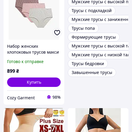
Мужские трусы с высокой по
Трусы с подкладкой
Мужские трусы с заниженно
Трусы попа
Формирующие трусы
Мужские трусы с высокой та
Набор женских
хлопоковых трусов макси
Мужские трусы с низкой тал
с завышеной талией и
Готово к отправке
Трусы бедровки
принтом Atlantic 3LP-222
кофейный/розовый/
899
₴
Завышенные трусы
серый
Купить
98%
Cozy Garment