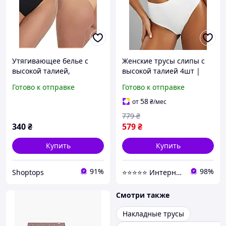
Утягивающее белье с
Женские трусы слипы с
высокой талией,
высокой талией 4шт |
утягивающее белье для
Однотонный комплект
Готово к отправке
Готово к отправке
женщин, бесшовные
трусов | Качественные
утягивающие трусы
бесшовные трусы,
58
от
₴
/мес
стринг
ежедневные
779
₴
340
₴
579
₴
Купить
Купить
91%
98%
Shoptops
⭐⭐⭐⭐⭐ Интернет магазин Добра Мама
Смотри также
Накладные трусы