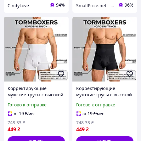
94%
96%
CindyLove
SmallPrice.net - магазин товаров для дома и аксессуаров
Корректирующие
Корректирующие
мужские трусы с высокой
мужские трусы с высокой
талией TormBoxers,
талией TormBoxers,
Готово к отправке
Готово к отправке
белые, размер 2XL-3XL
черные, размер S-M
19
19
от
₴
/мес
от
₴
/мес
748
.33
₴
748
.33
₴
449
₴
449
₴