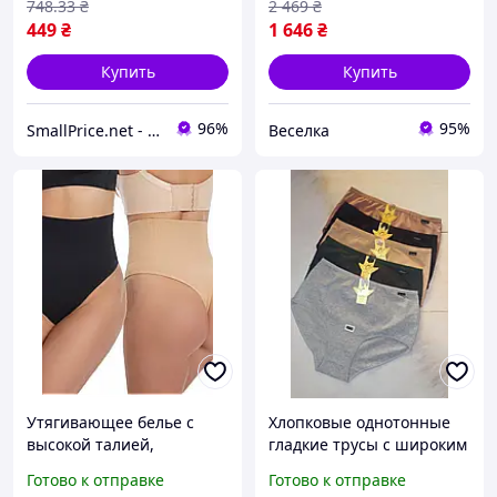
748
.33
₴
2 469
₴
449
₴
1 646
₴
Купить
Купить
96%
95%
SmallPrice.net - магазин товаров для дома и аксессуаров
Веселка
Утягивающее белье с
Хлопковые однотонные
высокой талией,
гладкие трусы с широким
утягивающее белье для
боком на высокой талии
Готово к отправке
Готово к отправке
женщин, бесшовные
AONIDAISIi