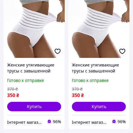
Женские утягивающие
Женские утягивающие
трусы с завышенной
трусы с завышенной
талией, трусы с утяжкой,
талией, трусы с утяжкой,
Готово к отправке
Готово к отправке
корректирующее белье,
корректирующее белье,
Белые, S
Белые, XL
370
₴
370
₴
350
₴
350
₴
Купить
Купить
96%
96%
Інтернет магазин "Monik" - товари для всієї родини
Інтернет магазин "Monik" - товари для всієї родини