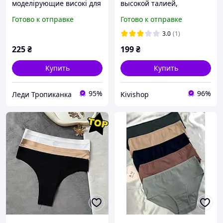
моделірующие високі для
высокой талией,
корекції талії живота
утягивающее белье для
Готово к отправке
Готово к отправке
ЧОРНІ
женщин, бесшовные
утягивающие трусы
3.0
(1)
стринг
225
₴
199
₴
Купить
Купить
95%
96%
Леди Тропиканка
Kivishop