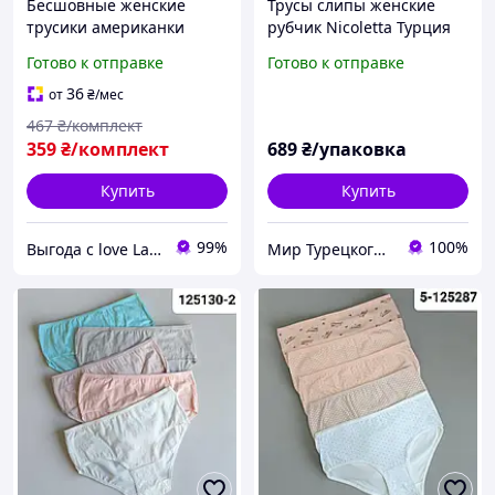
Бесшовные женские
Трусы слипы женские
трусики американки
рубчик Nicoletta Турция
набор трусов 3 ед, для
батал завышенная
Готово к отправке
Готово к отправке
женщин на завышенной
посадка 2XL, 3XL, 4XL
посадке, однотонные
36
от
₴
/мес
467
₴/комплект
359
₴/комплект
689
₴/упаковка
Купить
Купить
99%
100%
Выгода с love Lab Интернет-магазин смелых подарков
Мир Турецкого белья