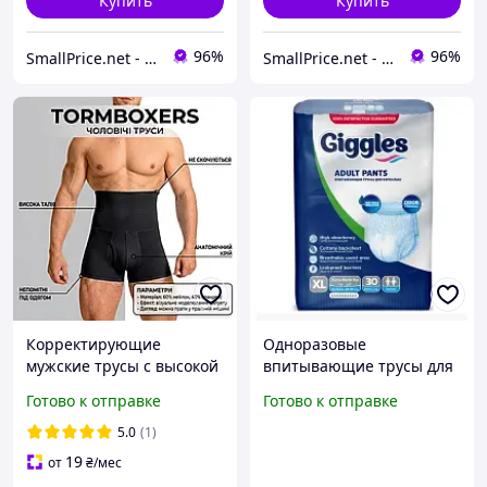
Купить
Купить
96%
96%
SmallPrice.net - магазин товаров для дома и аксессуаров
SmallPrice.net - магазин товаров для дома и аксессуаров
Корректирующие
Одноразовые
мужские трусы с высокой
впитывающие трусы для
талией TormBoxers,
взрослых с недержанием
Готово к отправке
Готово к отправке
черные, размер L-XL
размер XL для мужчин и
женщин FLAME
5.0
(1)
19
от
₴
/мес