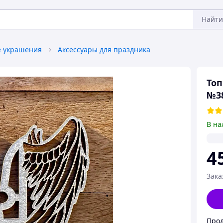
Найти
 украшения
Аксессуары для праздника
Топ
№3
В на
4
Зака
Прод