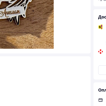
Дос
Опл