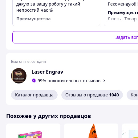
дякую за вашу роботу у такий
Рекомендую!!!
непростий час 🌸
Преимущест
Преимущества
Якість . Товар
Сподобалось все
Недостатки
Недоліків нем
Задать во
Был online:
сегодня
Laser Engrav
99% положительных отзывов
Каталог продавца
Отзывы о продавце
1040
Ко
Похожее у других продавцов