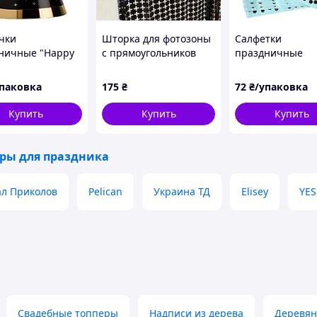
чки
Шторка для фотозоны
Салфетки
ничные "Happy
с прямоугольников
праздничные
ay to you"
1м*2м черная
"Золотой горох 
о на черном с
аквамарине" 20
упаковка
175
₴
72
₴/упаковка
м), 6 штук
Купить
Купить
Купить
ары для праздника
л Приколов
Pelican
Украина ТД
Elisey
YES
Свадебные топперы
Надписи из дерева
Деревян