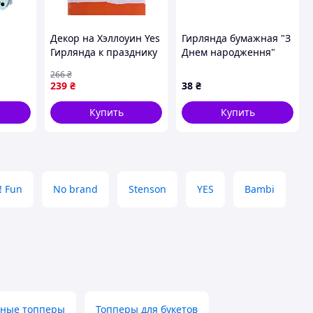
Декор на Хэллоуин Yes
Гирлянда бумажная "З
Гирлянда к празднику
Днем народження"
на
974466
золото на белом
266
₴
 штук
239
₴
38
₴
Купить
Купить
! Fun
No brand
Stenson
YES
Bambi
ные топперы
Топперы для букетов