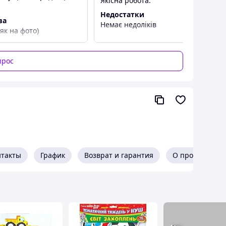
Якісна робота.
Недостатки
ва
Немає недоліків
 як на фото)
ає
прос
нтакты
График
Возврат и гарантия
О продавце