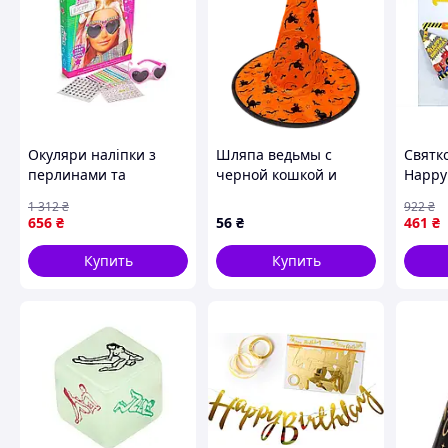
Окуляри наліпки з
Шляпа ведьмы с
Святк
перлинами та
черной кошкой и
Happy
камінням для
летучими мышами
Тракт
1 312
₴
922
₴
створення стильного
оранжевая
предм
656
₴
56
₴
461
₴
образу на святкові
дитяч
події
и укр
Купить
Купить
празд