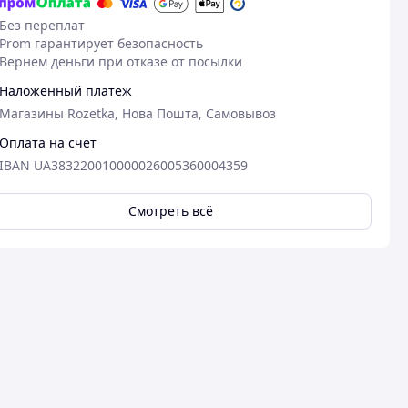
Без переплат
Prom гарантирует безопасность
Вернем деньги при отказе от посылки
Наложенный платеж
Магазины Rozetka, Нова Пошта, Самовывоз
Оплата на счет
IBAN UA383220010000026005360004359
Смотреть всё
18.03.2025
18
Алла Б.
Ольга П.
Куплено на Prom.ua
Куплено на Pr
Супер, гарна якість!!!
Гарна якість
Дякую за швидку доставку,гарну
Якісний товар
.
якість топерів, +2 топери в
відправлення,
подарунок,рекомендую
Преимуществ