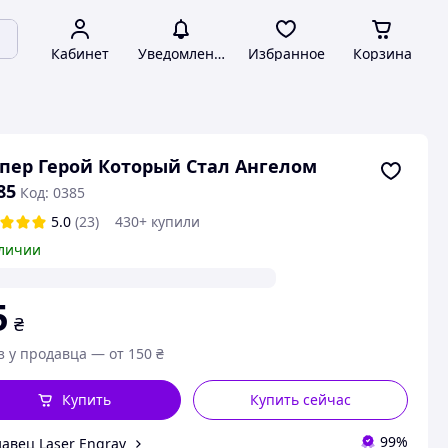
Кабинет
Уведомления
Избранное
Корзина
пер Герой Который Стал Ангелом
85
Код: 0385
5.0
(23)
430+ купили
личии
5
₴
з у продавца — от 150 ₴
Купить
Купить сейчас
99%
авец Laser Engrav