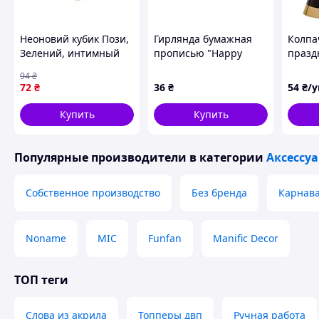
Неоновий кубик Пози,
Гирлянда бумажная
Колпа
Зелений, интимный
прописью "Happy
празд
товар для взрослых,
Birthday" золотая
Birthd
94
₴
эротический
(золот
72
₴
36
₴
54
₴/
аксессуар, товар для
ободко
ролевых игр, подарок
Купить
Купить
для пары
Популярные производители
в категории
Аксессу
Собственное производство
Без бренда
Карнава
Noname
MIC
Funfan
Manific Decor
ТОП теги
Слова из акрила
Топперы двп
Ручная работа