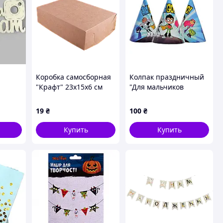
Коробка самосборная
Колпак праздничный
"Крафт" 23х15х6 см
"Для мальчиков
gram"
Титаны №12" 7003-
0036, 15см, в упаковке
19
₴
100
₴
20 шт
Купить
Купить