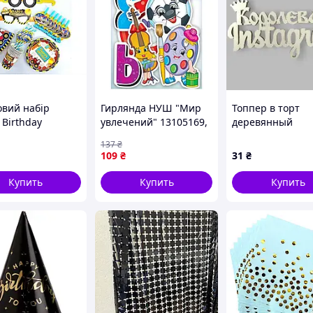
овий набір
Гирлянда НУШ "Мир
Топпер в торт
 Birthday
увлечений" 13105169,
деревянный
орець 36
16 элементов mars
"Королєва Insta
137
₴
етів для
109
₴
31
₴
ого святкування
ашения
Купить
Купить
Купить
ника