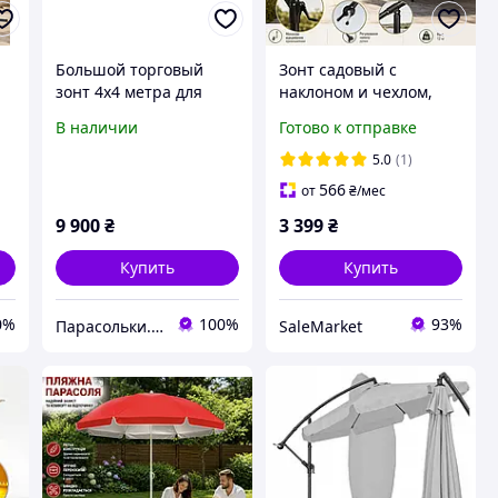
Большой торговый
Зонт садовый с
зонт 4х4 метра для
наклоном и чехлом,
бара и кафе,тросовый,
большой уличный зонт
В наличии
Готово к отправке
ом
квадратный, садовый,
для сада, террасы,
е
барный,уличный
двора, дачи и патио
5.0
(1)
нт
566
от
₴
/мес
9 900
₴
3 399
₴
Купить
Купить
0%
100%
93%
Парасольки.UA
SaleMarket