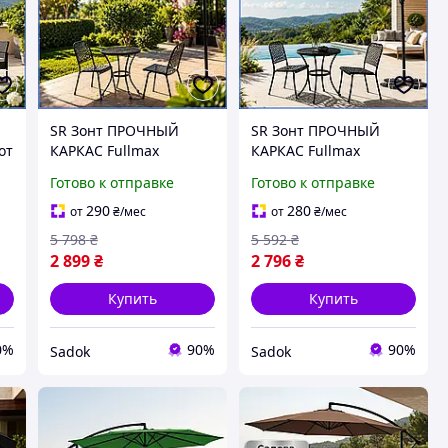
SR Зонт ПРОЧНЫЙ
SR Зонт ПРОЧНЫЙ
от
КАРКАС Fullmax
КАРКАС Fullmax
уличный
уличный
Готово к отправке
Готово к отправке
регулируемый,
регулируемый,
ПОЛЬША СТАЛЬНАЯ
ПОЛЬША СТАЛЬНАЯ
290
280
от
₴
/мес
от
₴
/мес
РАМА ВЫДЕРЖИВАЕТ
РАМА ВЫДЕРЖИВАЕТ
5 798
₴
5 592
₴
нт
ВЕТЕР, Большой зонт
ВЕТЕР, Большой зонт
2 899
₴
2 796
₴
для дома для отдыха
для дома для отдыха
Daf
Daf
Купить
Купить
0%
90%
90%
Sadok
Sadok