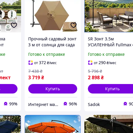
ыха
Прочный садовый зонт
SR Зонт 3.5м
нт
3 м от солнца для сада
УСИЛЕННЫЙ Fullmax 
шой
дачи и загородного
солнца складной
вке
Готово к отправке
Готово к отправке
ий
дома уличный
ПОЛЬШЕ для зоны
к темно-
большой круглый
отдыха на улице,
372
290
от
₴
/мес
от
₴
/мес
м
зонтик бежевый
большой зонт для
кт
7 438
₴
5 796
₴
ки
уличной террасы, Зо
лект
3 719
₴
2 898
₴
садовый
ь
Купить
Купить
99%
96%
9
Интернет магазин «Tehnos» 🛒 Лучшие цены! 💯 Быстрая отправка! 🚀
Sadok