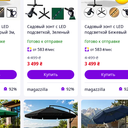
 LED
Садовый зонт с LED
Садовый зонт с LED
рый 3м,
подсветкой, Зеленый
подсветкой Бежевый
личный
3м, консольный
3м, консольный
вке
Готово к отправке
Готово к отправке
 стойкой
уличный зонт с
уличный зонт с
кафе,
боковой стойкой для
боковой стойкой для
583
583
от
₴
/мес
от
₴
/мес
есной
террасы и кафе,
террасы и кафе,
4 499
₴
4 499
₴
большой подвесной
большой подвесной
3 499
₴
3 499
₴
зонт со
зонт со
ь
Купить
Купить
92%
92%
9
magazzilla
magazzilla