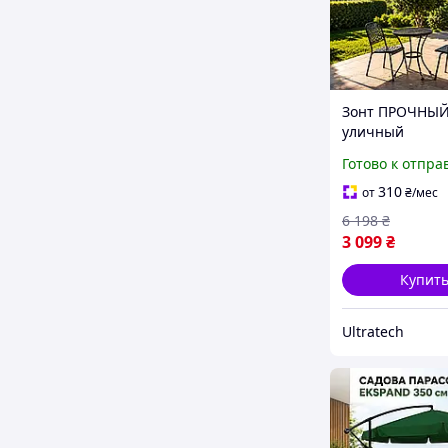
Зонт ПРОЧНЫЙ
уличный
регулируемый,
Готово к отпра
ПОЛЬША СТАЛ
РАМА ВЫДЕРЖ
310
от
₴
/мес
ВЕТЕР, Большо
6 198
₴
для дома для о
3 099
₴
Купит
Ultratech