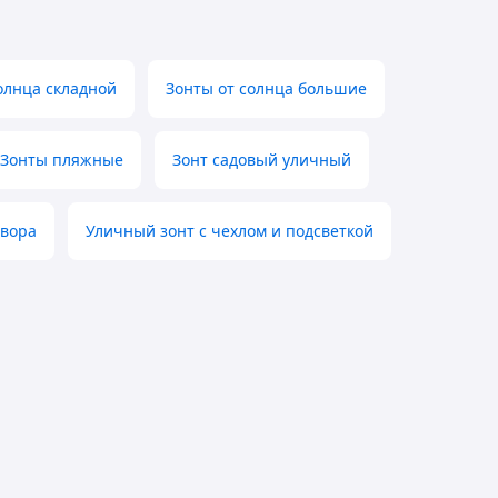
солнца складной
Зонты от солнца большие
Зонты пляжные
Зонт садовый уличный
двора
Уличный зонт с чехлом и подсветкой