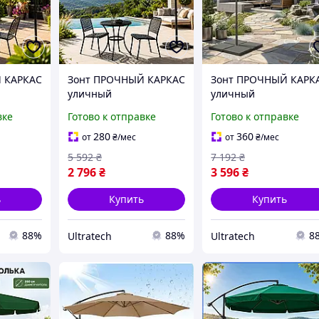
 КАРКАС
Зонт ПРОЧНЫЙ КАРКАС
Зонт ПРОЧНЫЙ КАРК
уличный
уличный
регулируемый,
регулируемый,
вке
Готово к отправке
Готово к отправке
ЬНАЯ
ПОЛЬША СТАЛЬНАЯ
ПОЛЬША СТАЛЬНАЯ
ИВАЕТ
РАМА ВЫДЕРЖИВАЕТ
РАМА ВЫДЕРЖИВАЕТ
280
360
от
₴
/мес
от
₴
/мес
й зонт
ВЕТЕР, Большой зонт
ВЕТЕР, Большой зонт
5 592
₴
7 192
₴
тдыха
для дома для отдыха
для дома для отдыха
2 796
₴
3 596
₴
ь
Купить
Купить
88%
88%
8
Ultratech
Ultratech