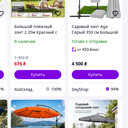
Большой пляжный
Садовый зонт Aga
зонт 2.35м Красный с
Серый 350 см Большой
защитой от УФ,
складной зонт для сада
В наличии
Готово к отправке
Садовые зонты для
Зонт уличный Дачный
дачи, Зонт уличный
зонт от солнца
450
от
₴
/мес
большой
большой
1 352
₴
676
₴
4 500
₴
Купить
Купить
2%
100%
94%
ХозСклад
DeyShop