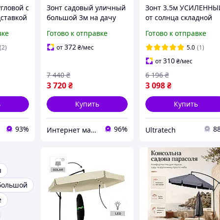
гловой с
Зонт садовый уличный
Зонт 3.5м УСИЛЕННЫ
дставкой
большой 3м на дачу
от солнца складной
ичный
для террасы угловой с
ПОЛЬШЕ для зоны
вке
Готово к отправке
Готово к отправке
овой
наклоном Зонты от
отдыха на улице,
ые
солнца большие для
большой зонт для
372
(2)
от
₴
/мес
5.0
(1)
ы
отдыха
уличной террасы, Зо
310
от
₴
/мес
садовый
7 440
₴
6 196
₴
3 720
₴
3 098
₴
ь
Купить
Купить
93%
96%
8
Интернет магазин «Tehnos» 🛒 Лучшие цены! 💯 Быстрая отправка! 🚀
Ultratech
ы
большой
е