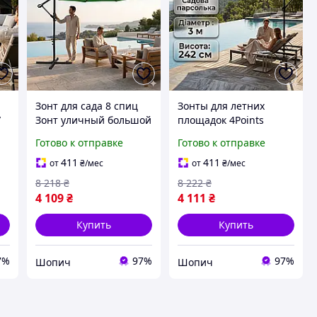
Зонт для сада 8 спиц
Зонты для летних
/
Зонт уличный большой
площадок 4Points
полиэстер 160 г/кв.м
Sunny Зонт садовый
Готово к отправке
Готово к отправке
Садовый зонт с
для террасы полиэстер
ой
металлической стойкой
160 г/кв.м Зонт
411
411
от
₴
/мес
от
₴
/мес
3 м
уличный большой 8
8 218
₴
8 222
₴
спиц
4 109
₴
4 111
₴
Купить
Купить
7%
97%
97%
Шопич
Шопич