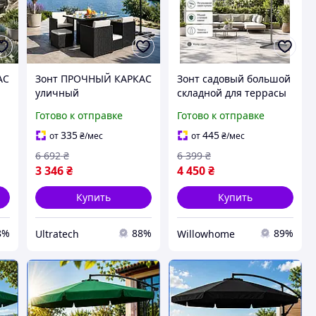
АС
Зонт ПРОЧНЫЙ КАРКАС
Зонт садовый большой
уличный
складной для террасы
регулируемый,
уличный парасоль для
Готово к отправке
Готово к отправке
ПОЛЬША СТАЛЬНАЯ
сада защита от солнца
РАМА ВЫДЕРЖИВАЕТ
пляжный тент для
335
445
от
₴
/мес
от
₴
/мес
ВЕТЕР, Большой зонт
дачи с чехлом навес
6 692
₴
6 399
₴
для дома для отдыха
для кафе
3 346
₴
4 450
₴
Купить
Купить
8%
88%
89%
Ultratech
Willowhome