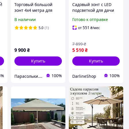
Й
Торговый большой
Садовый зонт с LED
зонт 4х4 метра для
подсветкой для дачи
бара и кафе,тросовый,
сада терассы балкона
В наличии
Готово к отправке
квадратный, садовый,
уличный большой зонт
барный, уличный
для кафе ресторана
551
5.0
(1)
от
₴
/мес
нт
7 899
₴
9 900
₴
5 510
₴
Купить
Купить
8%
100%
100%
Парасольки.UA
DarlineShop