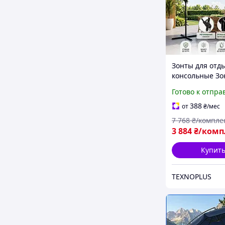
Зонты для отд
консольные Зо
садовый боль
Готово к отпра
Ekspand Крепк
садовый зонти
388
от
₴
/мес
зеленый 350 с
7 768
₴/компле
Уличные зонти
3 884
₴/комп
Купит
TEXNOPLUS