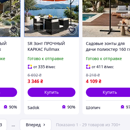
НЫЙ
SR Зонт ПРОЧНЫЙ
Садовые зонты для
x
КАРКАС Fullmax
дачи полиэстер 160 г
уличный
кв.м Садовый зонт с
вке
Готово к отправке
Готово к отправке
регулируемый,
боковой опорой 3 м
ЬНАЯ
ПОЛЬША СТАЛЬНАЯ
Зонт уличный больш
335
411
от
₴
/мес
от
₴
/мес
ИВАЕТ
РАМА ВЫДЕРЖИВАЕТ
8 спиц
6 692
₴
8 218
₴
й зонт
ВЕТЕР, Большой зонт
3 346
₴
4 109
₴
тдыха
для дома для отдыха
Daf
ь
Купить
Купить
90%
90%
9
Sadok
Шопич
3
...
Вперед
Показано 1 - 29 товаров из 700+