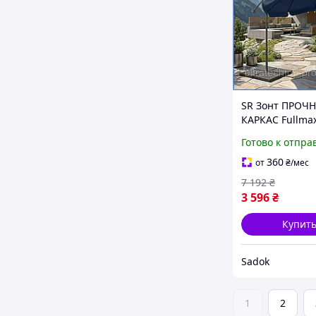
SR Зонт ПРОЧ
КАРКАС Fullma
уличный
Готово к отпра
регулируемый,
ПОЛЬША СТАЛ
360
от
₴
/мес
РАМА ВЫДЕРЖ
7 192
₴
ВЕТЕР, Большо
3 596
₴
для дома для о
Daf
Купит
Sadok
1
2