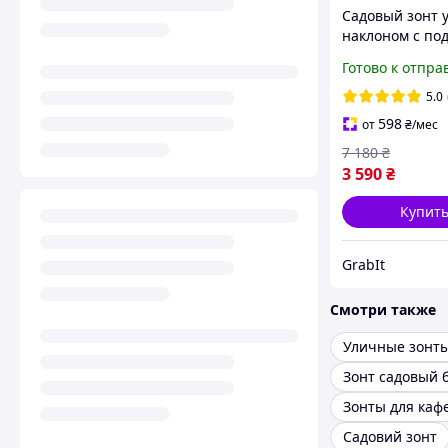
Садовый зонт у
наклоном с по
серый зонт ул
Готово к отпра
большой с бок
опорой, садов
5.0
складные зонт
598
от
₴
/мес
7 180
₴
3 590
₴
Купит
GrabIt
Смотри также
Уличные зонт
Зонт садовый 
Зонты для каф
Садовий зонт