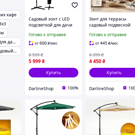
них кафе
Садовый зонт с LED
Зонт для террасы
3х3
подсветкой для дачи
садовый подвесной
сада терассы балкона
боковой консольный
3м
Готово к отправке
Готово к отправке
уличный большой зонт
уличный зонт с чехл
Уличный зонт для дачи
от солнца для кафе
для сада балкона каф
600
445
от
₴
/мес
от
₴
/мес
ресторана
большой складной зо
Квадратный садовый зонт
8 599
₴
6 399
₴
пляжный
5 999
₴
4 450
₴
Купить
Купить
100%
10
DarlineShop
DarlineShop