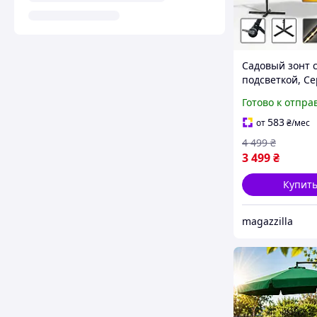
Садовый зонт с
подсветкой, Се
консольный у
Готово к отпра
зонт с боковой
для террасы и 
583
от
₴
/мес
большой подв
4 499
₴
зонт со
3 499
₴
Купит
magazzilla