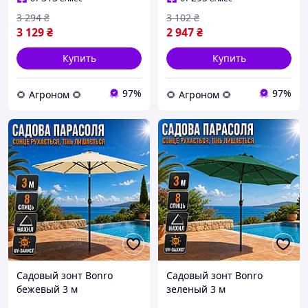
3 294
₴
3 102
₴
3 129
₴
2 947
₴
Купить
Купить
97%
97%
🌻 Агроном 🌻
🌻 Агроном 🌻
Садовый зонт Bonro
Садовый зонт Bonro
бежевый 3 м
зеленый 3 м
регулируемый с
регулируемый с