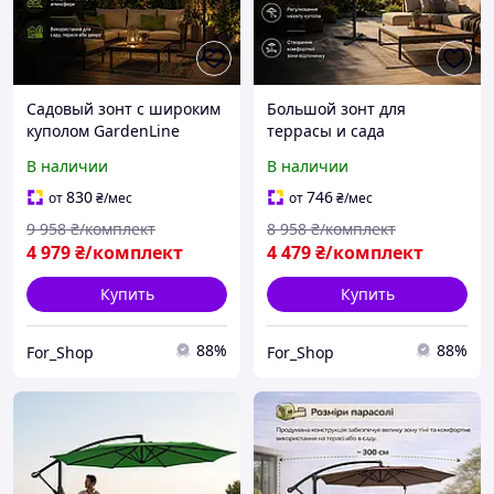
Садовый зонт с широким
Большой зонт для
куполом GardenLine
террасы и сада
Защитный зонт для
GardenLine Уличный зонт
В наличии
В наличии
террасы и сада GAO1510
для дачи и двора
GAO5316
830
746
от
₴
/мес
от
₴
/мес
9 958
₴/комплект
8 958
₴/комплект
4 979
₴/комплект
4 479
₴/комплект
Купить
Купить
88%
88%
For_Shop
For_Shop