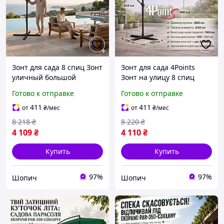
Зонт для сада 8 спиц Зонт
Зонт для сада 4Points
уличный большой
Зонт на улицу 8 спиц
полиэстер 160 г/кв.м
Прочный садовый зонт
Готово к отправке
Готово к отправке
Садовый зонт с
полиэстер 160 г/кв.м
металлической стойкой 3
Садовые зонты от солнца
411
411
от
₴
/мес
от
₴
/мес
м
8 218
₴
8 220
₴
4 109
₴
4 110
₴
Купить
Купить
97%
97%
Шопич
Шопич