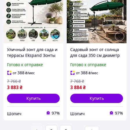
Уличный зонт для сада и
Садовый зонт от солнца
террасы Ekspand Зонты
для сада 350 см диаметр
для отдыха 350 см
Зонт садовый для
Готово к отправке
Готово к отправке
диаметр Садовые зонты
террасы 250 см высота
для дачи 250 см высота
Зонты для летних кафе 8
388
388
от
₴
/мес
от
₴
/мес
спиц
7 766
₴
7 768
₴
3 883
₴
3 884
₴
Купить
Купить
97%
97%
Шопич
Шопич