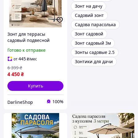
Зонт на дачу
Садовий зонт
Садова парасолька
Зонт садовой
Зонт для террасы
садовый подвесной
Зонт садовый 3м
боковой консольный
Готово к отправке
Зонты садовые 2.5
уличный зонт с чехлом
для сада балкона кафе
445
от
₴
/мес
Зонтики для дачи
большой складной зонт
6 399
₴
пляжный
4 450
₴
Купить
100%
DarlineShop