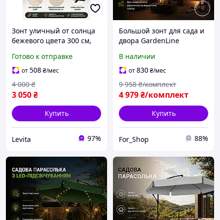
Зонт уличный от солнца
Большой зонт для сада и
бежевого цвета 300 см,
двора GardenLine
Подвесной садовый зонт
Прочный садовый зонт
Готово к отправке
В наличии
от солнца для сада
для отдыха GAO1510
складной зонт
508
830
от
₴
/мес
от
₴
/мес
4 000
₴
9 958
₴/комплект
3 050
₴
4 979
₴/комплект
Купить
Купить
97%
88%
Levita
For_Shop