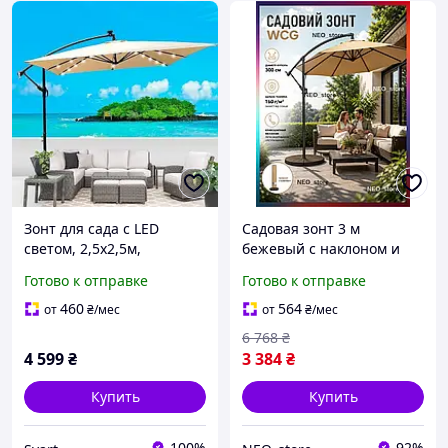
Зонт для сада с LED
Садовая зонт 3 м
светом, 2,5x2,5м,
бежевый с наклоном и
бежевого цвета, с чехлом
чехлом большой зонт
Готово к отправке
Готово к отправке
WCG /Svart/ -stunning-
водонепроницаемый для
products-for-life-
сада двора Зонты для
460
564
от
₴
/мес
от
₴
/мес
террасы
6 768
₴
4 599
₴
3 384
₴
Купить
Купить
100%
92%