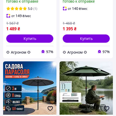
Готово к отправке
Готово к отправке
наклоном 8 спиц зонт для
наклоном 8 спиц зонт для
сада террасы и дачи
сада террасы и дачи
140
5.0
(1)
от
₴
/мес
149
от
₴
/мес
1 567
₴
1 468
₴
1 489
₴
1 395
₴
Купить
Купить
97%
97%
🌻 Агроном 🌻
🌻 Агроном 🌻