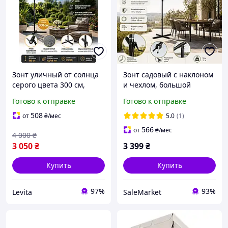
Зонт уличный от солнца
Зонт садовый с наклоном
серого цвета 300 см,
и чехлом, большой
Подвесной садовый зонт
уличный зонт для сада,
Готово к отправке
Готово к отправке
от солнца для сада
террасы, двора, дачи и
складной зонт
патио
508
от
₴
/мес
5.0
(1)
566
от
₴
/мес
4 000
₴
3 050
₴
3 399
₴
Купить
Купить
97%
93%
Levita
SaleMarket