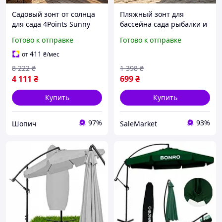
Садовый зонт от солнца
Пляжный зонт для
для сада 4Points Sunny
бассейна сада рыбалки и
Зонт садовый большой 3
пикника складной с
Готово к отправке
Готово к отправке
м Зонты для террасы 8
защитой от солнца и
спиц Зонт на улицу
ультрафиолета
411
от
₴
/мес
8 222
₴
1 398
₴
4 111
₴
699
₴
Купить
Купить
97%
93%
Шопич
SaleMarket