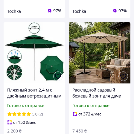
97%
97%
Tochka
Tochka
Пляжный зонт 2,4 м с
Раскладной садовый
двойным ветрозащитным
бежевый зонт для дачи
куполом и чехлом зонт
Зонты садовые
Готово к отправке
Готово к отправке
для сада рыбалки от
усиленные практичные
солнца и дождя уличный
Уличный зонт для сада
372
5.0
(2)
от
₴
/мес
усиленный зонт
дачи 3 м
150
от
₴
/мес
2 200
₴
7 450
₴