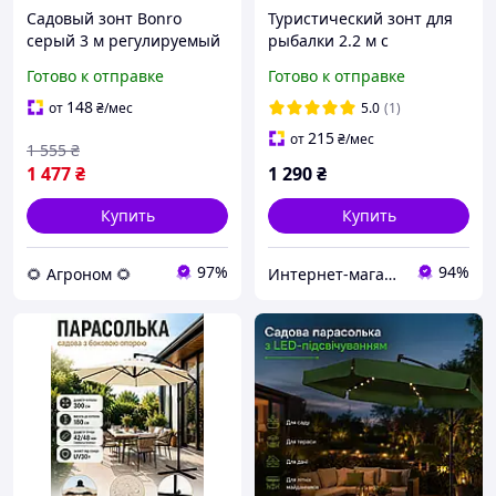
Садовый зонт Bonro
Туристический зонт для
серый 3 м регулируемый
рыбалки 2.2 м с
с наклоном 8 спиц
вентиляционным
Готово к отправке
Готово к отправке
уличный зонт для сада
клапаном и чехлом. Зонт
террасы и дачи
для сада и пляжа.
148
от
₴
/мес
5.0
(1)
Зеленый
215
от
₴
/мес
1 555
₴
1 477
₴
1 290
₴
Купить
Купить
97%
94%
🌻 Агроном 🌻
Интернет-магазин "Мандарин"