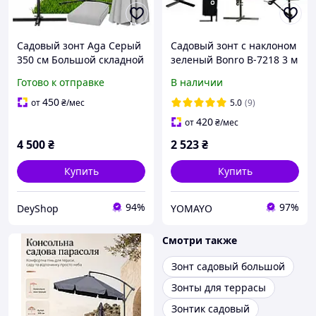
Садовый зонт Aga Серый
Садовый зонт с наклоном
350 см Большой складной
зеленый Bonro B-7218 3 м
зонт для сада Зонт
6 спиц / Зонт для сада,
Готово к отправке
В наличии
уличный Дачный зонт от
террасы и дачи для
солнца большой
защиты от солнца
450
от
₴
/мес
5.0
(9)
420
от
₴
/мес
4 500
₴
2 523
₴
Купить
Купить
94%
97%
DeyShop
YOMAYO
Смотри также
Зонт садовый большой
Зонты для террасы
Зонтик садовый