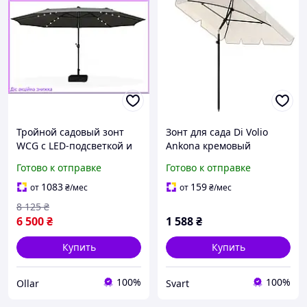
Тройной садовый зонт
Зонт для сада Di Volio
WCG с LED-подсветкой и
Ankona кремовый
солнечной панелью
200х125см с наклонной
Готово к отправке
Готово к отправке
черный пляжный зонт
конструкцией, с чехлом
для террасы и сада с
/Svart/ -stunning-
1083
159
от
₴
/мес
от
₴
/мес
защитой
products-for-life-
8 125
₴
6 500
₴
1 588
₴
Купить
Купить
100%
100%
Ollar
Svart