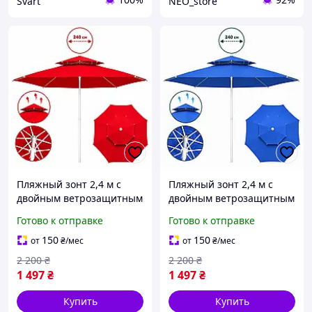
Svart
NEO_store
Пляжный зонт 2,4 м с
Пляжный зонт 2,4 м с
двойным ветрозащитным
двойным ветрозащитным
куполом и чехлом зонт
куполом и чехлом зонт
Готово к отправке
Готово к отправке
для сада рыбалки от
для сада рыбалки от
солнца и дождя уличный
солнца и дождя уличный
150
150
от
₴
/мес
от
₴
/мес
зонт Красный
зонт Синий
2 200
₴
2 200
₴
1 497
₴
1 497
₴
Купить
Купить