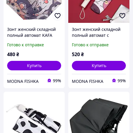
Зонт женский складной
Зонт женский складной
полный автомат KAFA
полный автомат с
"Котики" антиветер, УФ-
рисунком внутри купола
Готово к отправке
Готово к отправке
защита (fb)
KAFA "Модница" (fb)
480
₴
520
₴
Купить
Купить
99%
99%
MODNA FISHKA
MODNA FISHKA