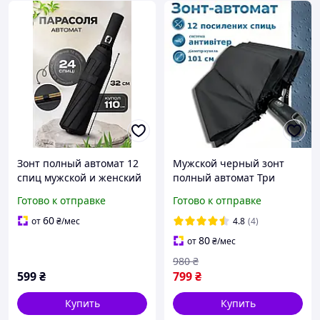
Зонт полный автомат 12
Мужской черный зонт
спиц мужской и женский
полный автомат Три
от дождя и солнца. Цвет
слона антиветер на 12
Готово к отправке
Готово к отправке
черный
тройных спиц 07563-1
60
от
₴
/мес
4.8
(4)
80
от
₴
/мес
980
₴
599
₴
799
₴
Купить
Купить