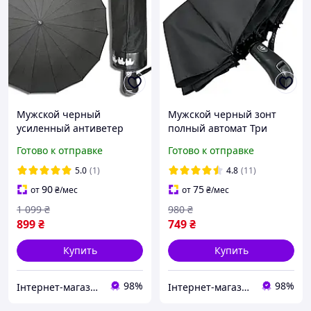
Мужской черный
Мужской черный зонт
усиленный антиветер
полный автомат Три
зонт полный автомат Три
слона антиветер на 12
Готово к отправке
Готово к отправке
слона на 16 карбоновых
тройных спиц 07563-1
спиц
5.0
(1)
4.8
(11)
90
75
от
₴
/мес
от
₴
/мес
1 099
₴
980
₴
899
₴
749
₴
Купить
Купить
98%
98%
Інтернет-магазин Sport Year
Інтернет-магазин Sport Year