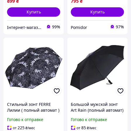
899
₴
795
₴
Купить
Купить
99%
97%
Інтернет-магазин Real-Market
Pomidor
Стильный зонт FERRE
Большой мужской зонт
Лилии ( полный автомат )
Art Rain (полный автомат)
арт.6002-13
арт. AR 3880
Готово к отправке
Готово к отправке
225
85
от
₴
/мес
от
₴
/мес