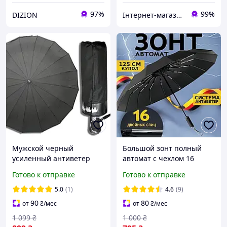
97%
99%
DIZION
Інтернет-магазин Real-Market
Мужской черный
Большой зонт полный
усиленный антиветер
автомат с чехлом 16
зонт полный автомат Три
двойных спиц Зонтик 125
Готово к отправке
Готово к отправке
слона на 16 карбоновых
см купол антиветер
спиц
система Черный PR
5.0
(1)
4.6
(9)
90
80
от
₴
/мес
от
₴
/мес
1 099
₴
1 000
₴