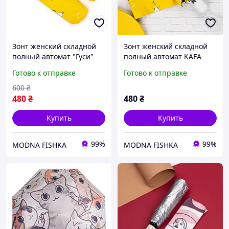
Зонт женский складной
Зонт женский складной
полный автомат "Гуси"
полный автомат KAFA
желтый, антиветер, УФ-
"Гуси" желтый,
Готово к отправке
Готово к отправке
защита
антиветер, УФ-защита
(fb)
600
₴
480
₴
480
₴
Купить
Купить
99%
99%
MODNA FISHKA
MODNA FISHKA