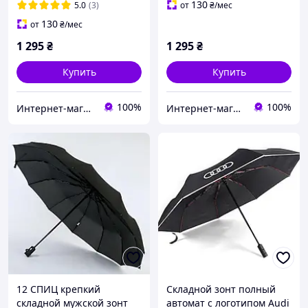
130
5.0
(3)
от
₴
/мес
130
от
₴
/мес
1 295
₴
1 295
₴
Купить
Купить
100%
100%
Интернет-магазин зонтов. Зонты Zest. Зонты Trust. Зонты Doppler. Зонты Pierre Cardin.
Интернет-магазин зонтов. Зонты Zest. Зонты Trust. Зонты Doppler. Зонты Pierre Cardin.
12 СПИЦ крепкий
Складной зонт полный
складной мужской зонт
автомат с логотипом Audi