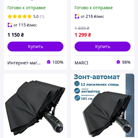
TRUST (полный автомат)
Collection с системой
Готово к отправке
Готово к отправке
арт. T31770
антиветер, компактный
чёрный зонт ауди, зонтик
216
5.0
(1)
от
₴
/мес
audi с чехлом
115
от
₴
/мес
1 699
₴
1 150
₴
1 299
₴
Купить
Купить
100%
98%
Интернет-магазин зонтов. Зонты Zest. Зонты Trust. Зонты Doppler. Зонты Pierre Cardin.
MARCI