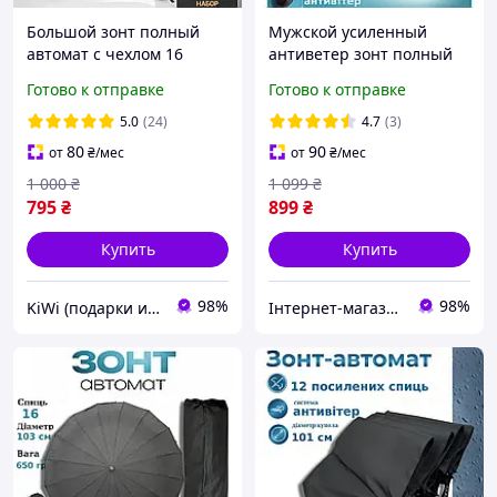
Большой зонт полный
Мужской усиленный
автомат с чехлом 16
антиветер зонт полный
двойных спиц Зонтик 125
автомат на 16
Готово к отправке
Готово к отправке
см купол антиветер
карбоновых спиц Три
система Черный KW
слона черный (7566)
5.0
(24)
4.7
(3)
80
90
от
₴
/мес
от
₴
/мес
1 000
₴
1 099
₴
795
₴
899
₴
Купить
Купить
98%
98%
KiWi (подарки и декор для дома)
Інтернет-магазин Sport Year