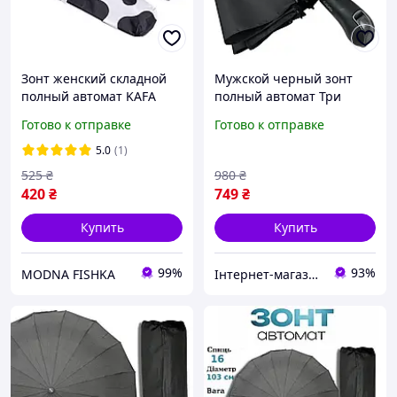
Зонт женский складной
Мужской черный зонт
полный автомат KAFA
полный автомат Три
"Далматин" антиветер,
слона антиветер на 12
Готово к отправке
Готово к отправке
УФ-защита (3323)
тройных спиц 07563-1 top
5.0
(1)
525
₴
980
₴
420
₴
749
₴
Купить
Купить
99%
93%
MODNA FISHKA
Інтернет-магазин Твій Вибір