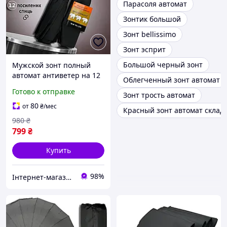
Парасоля автомат
Зонтик большой
Зонт bellissimo
Зонт эсприт
Большой черный зонт
Мужской зонт полный
автомат антиветер на 12
Облегченный зонт автомат
тройных спиц Три слона
Готово к отправке
Зонт трость автомат
черный (07563-1)
80
от
₴
/мес
Красный зонт автомат склад
980
₴
799
₴
Купить
98%
Інтернет-магазин Sport Year