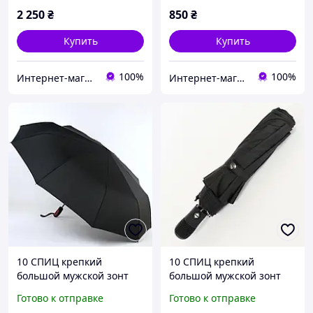
2 250
₴
850
₴
Купить
Купить
100%
100%
Интернет-магазин зонтов. Зонты Zest. Зонты Trust. Зонты Doppler. Зонты Pierre Cardin.
Интернет-магазин зонтов. Зонты Zest. Зонты Trust. Зонты Doppler. Зонты Pierre Cardin.
10 СПИЦ крепкий
10 СПИЦ крепкий
большой мужской зонт
большой мужской зонт
TRUST (полный автомат)
TRUST (полный автомат)
Готово к отправке
Готово к отправке
арт. T31790
арт. T31870