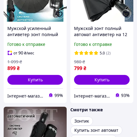
Мужской усиленный
Мужской зонт полный
антиветер зонт полный
автомат антиветер на 12
автомат на 16
тройных спиц Три слона
Готово к отправке
Готово к отправке
карбоновых спиц Три
черный (07563-1) top
слона черный (7566)
90
от
₴
/мес
5.0
(2)
1 099
₴
980
₴
899
₴
799
₴
Купить
Купить
99%
93%
Інтернет-магазин Real-Market
Інтернет-магазин Твій Вибір
Смотри также
Зонтик
Купить зонт автомат