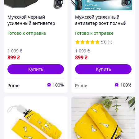
Мужской черный
Мужской усиленный
усиленный антиветер
антиветер зонт полный
зонт полный автомат Три
автомат на 16
Готово к отправке
Готово к отправке
слона на 16 карбоновых
карбоновых спиц Три
спиц prime
слона черный (7566)
5.0
(1)
prime
1 099
₴
1 099
₴
899
₴
899
₴
Купить
Купить
100%
100%
Prime
Prime