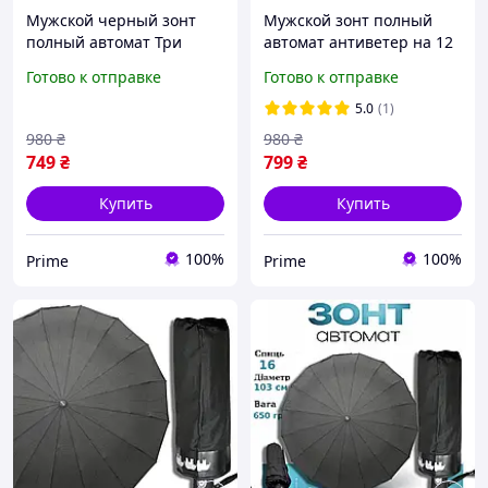
Мужской черный зонт
Мужской зонт полный
полный автомат Три
автомат антиветер на 12
слона антиветер на 12
тройных спиц Три слона
Готово к отправке
Готово к отправке
тройных спиц 07563-1
черный (07563-1) prime
prime
5.0
(1)
980
₴
980
₴
749
₴
799
₴
Купить
Купить
100%
100%
Prime
Prime