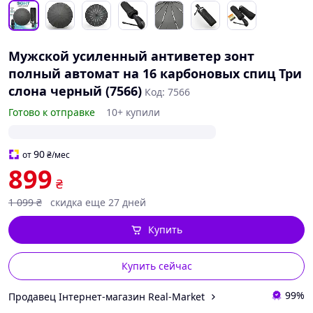
Мужской усиленный антиветер зонт
полный автомат на 16 карбоновых спиц Три
слона черный (7566)
Код: 7566
Готово к отправке
10+ купили
90
от
₴
/мес
899
₴
1 099
₴
скидка еще 27 дней
Купить
Купить сейчас
99%
Продавец Інтернет-магазин Real-Market