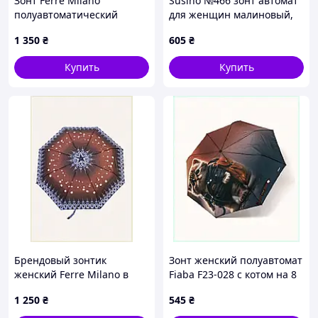
Зонт Ferre Milano
Susino №466 зонт автомат
полуавтоматический
для женщин малиновый,
синий 1MB207948K
8T4P7B8900
1 350
₴
605
₴
Купить
Купить
Брендовый зонтик
Зонт женский полуавтомат
женский Ferre Milano в
Fiaba F23-028 с котом на 8
горошек и цветы
спиц Коричневый
1 250
₴
545
₴
161395AHT1
8MMT687087