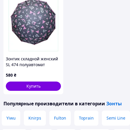
Зонтик складной женский
SL 474 полуавтомат
разноцветный M8X983740
580
₴
Купить
Популярные производители
в категории
Зонты
Yiwu
Knirps
Fulton
Toprain
Semi Line