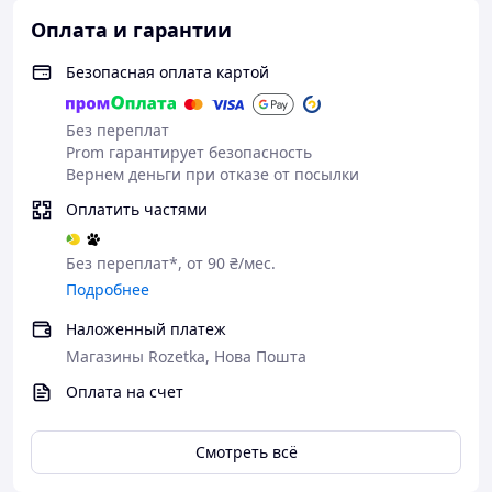
сильного дождя.
Оплата и гарантии
Не скользит, не крутится в ладони, комфортно
лежит в руке.
Безопасная оплата картой
Без переплат
🎒 Компактный складной формат
Prom гарантирует безопасность
В сложенном виде удобно помещается в сумку
Вернем деньги при отказе от посылки
или автомобиль.
Оплатить частями
Без переплат*, от 90 ₴/мес.
Подробнее
Наложенный платеж
Магазины Rozetka, Нова Пошта
Оплата на счет
Смотреть всё