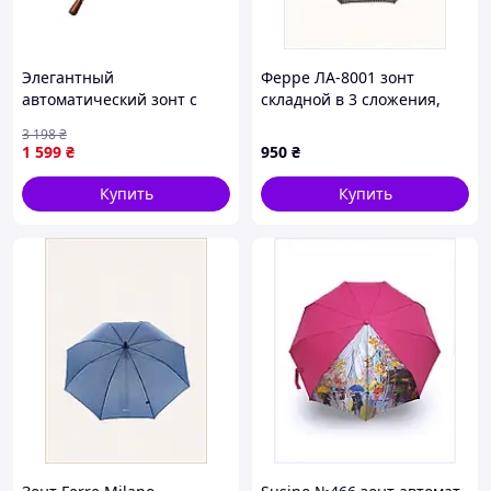
Элегантный
Ферре ЛА-8001 зонт
автоматический зонт с
складной в 3 сложения,
деревянной ручкой из
1258E8C02
3 198
₴
прочного полиэстера
1 599
₴
950
₴
черного цвета диаметром
116 см
Купить
Купить