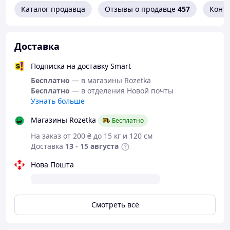
выходите из машины
Каталог продавца
Отзывы о продавце
457
Конт
заходите в подъезд
держите сумку или телефон
Доставка
Подписка на доставку Smart
☔ Большой купол — 103 см
Бесплатно
— в магазины Rozetka
Бесплатно
— в отделения Новой почты
Полноценная защита для мужчины.
Узнать больше
Закрывает плечи и рюкзак, а не только голову.
Магазины Rozetka
Бесплатно
На заказ от 200 ₴ до 15 кг и 120 см
🔒 Надёжный механизм и прочный каркас
Доставка
13 - 15 августа
Бренд «Три слона» давно зарекомендовал себя
Нова Пошта
как один из самых надёжных.
Это не одноразовый зонт, а вещь на года.
✋ Прорезиненная ручка — не скользит в руке
Смотреть всё
Эргономичная
прорезиненная ручка
обеспечивает надёжный хват даже во время