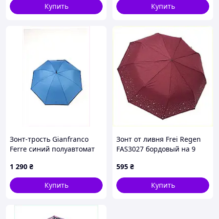
Купить
Купить
Зонт-трость Gianfranco
Зонт от ливня Frei Regen
Ferre синий полуавтомат
FAS3027 бордовый на 9
E184X957
спиц, 81030K6AT0
1 290
₴
595
₴
Купить
Купить