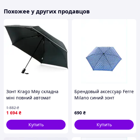
Похожее у других продавцов
Зонт Krago Мяу складна
Брендовый аксессуар Ferre
міні повний автомат
Milano синий зонт
чорни (umb-11-006)
E1B21B7212
1 882
₴
1 694
₴
690
₴
Купить
Купить