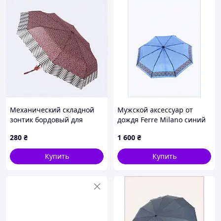
Механический складной
Мужской аксессуар от
зонтик бордовый для
дождя Ferre Milano синий
повседневного
8 спиц 1MA207967
280
₴
1 600
₴
использования, P1849H93
Купить
Купить