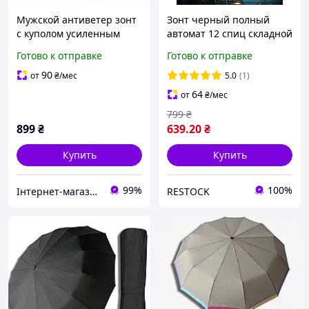
Мужской антиветер зонт
Зонт черный полный
с куполом усиленным
автомат 12 спиц складной
каркасом качественный
качественный зонтик
Готово к отправке
Готово к отправке
прочный зонты
мужской и женский
антишторм автомат
черный зонтики от дождя
90
от
₴
/мес
5.0
(1)
складные черные от
и солнца
64
от
₴
/мес
дождя
799
₴
899
₴
639
.20
₴
Купить
Купить
99%
100%
Інтернет-магазин Real-Market
RESTOCK