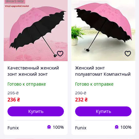
Качественный женский
Женский зонт
зонт женский зонт
полуавтомат Компактный
Качественный зонт
зонт Качественный зонт
Готово к отправке
Готово к отправке
розовый
розовый Женские
Полуавтоматический зонт
красивые зонтики
295
₴
290
₴
236
₴
232
₴
Купить
Купить
100%
100%
Funix
Funix