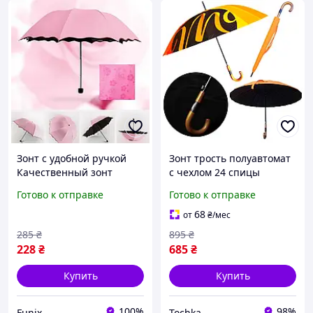
Зонт с удобной ручкой
Зонт трость полуавтомат
Качественный зонт
с чехлом 24 спицы
розовый Женские
Качественный зонтик 105
Готово к отправке
Готово к отправке
красивые зонтики
см диаметр с деревянной
Красивый зонт женский
ручкой Оранжевый TC
68
от
₴
/мес
285
₴
895
₴
228
₴
685
₴
Купить
Купить
100%
98%
Funix
Tochka