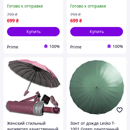
зонт автомат прочный от
зонт автомат прочный от
Готово к отправке
Готово к отправке
дождя зонты Toprain
дождя зонты Toprain
антишторм складной на
антишторм складной на
799
₴
799
₴
16 спиц светло-
16 спиц синий prime
699
₴
699
₴
фиолетовы
Купить
Купить
100%
100%
Prime
Prime
Женский стильный
Зонт от дождя Lesko T-
антиветер качественный
1001 Green однотонный