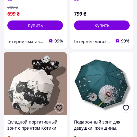
16 спиц синий
16 спиц темно-розовый
799
₴
699
₴
799
₴
Купить
Купить
99%
99%
Інтернет-магазин Real-Market
Інтернет-магазин Real-Market
Складной портативный
Подарочный зонт для
зонт с принтом Котики
девушки, женщины,
Hello Cat (двухслойный
мамы. Надёжный и