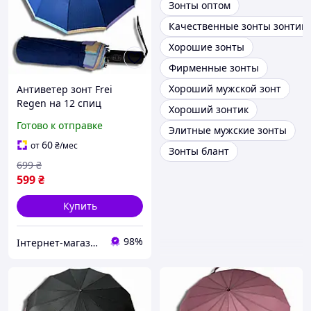
Зонты оптом
Качественные зонты зонтик
Хорошие зонты
Фирменные зонты
Хороший мужской зонт
Антиветер зонт Frei
Regen на 12 спиц
Хороший зонтик
женский стильный
Готово к отправке
Элитные мужские зонты
красивый автомат
складной качественный
60
от
₴
/мес
Зонты блант
прочный зонтик
699
₴
антишторм от дождя
599
₴
Купить
98%
Інтернет-магазин Sport Year