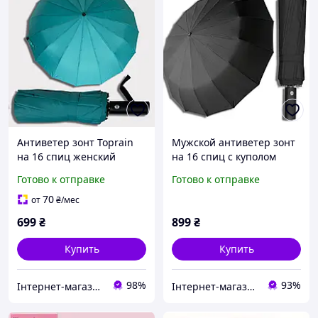
Антиветер зонт Toprain
Мужской антиветер зонт
на 16 спиц женский
на 16 спиц с куполом
стильный красивый
усиленным каркасом
Готово к отправке
Готово к отправке
автомат складной
качественный прочный
качественный прочный
зонт антишторм автомат
70
от
₴
/мес
зонтик антишторм от
черный от дождя
699
₴
899
₴
дождя
Купить
Купить
98%
93%
Інтернет-магазин Sport Year
Інтернет-магазин Твій Вибір