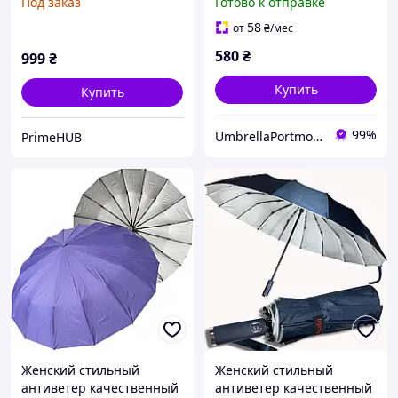
Под заказ
Готово к отправке
акрил, 8 спиц) -
качественный аксессуар,
Качественный зонт от
прекрасный и полезный
58
от
₴
/мес
дождя и ветра
подарок.
580
₴
999
₴
Купить
Купить
99%
UmbrellaPortmone
PrimeHUB
Женский стильный
Женский стильный
антиветер качественный
антиветер качественный