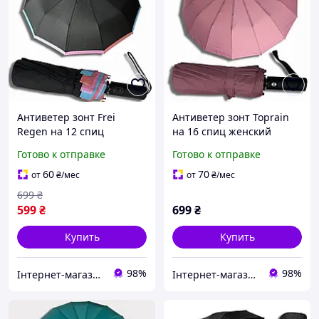
Антиветер зонт Frei
Антиветер зонт Toprain
Regen на 12 спиц
на 16 спиц женский
женский стильный
стильный красивый
Готово к отправке
Готово к отправке
красивый автомат
автомат складной
складной качественный
качественный прочный
60
70
от
₴
/мес
от
₴
/мес
прочный зонтик
зонтик антишторм от
699
₴
антишторм от дождя
дождя
599
₴
699
₴
Купить
Купить
98%
98%
Інтернет-магазин Sport Year
Інтернет-магазин Sport Year