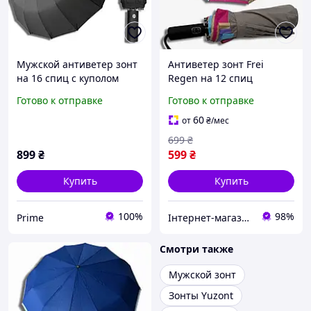
Мужской антиветер зонт
Антиветер зонт Frei
на 16 спиц с куполом
Regen на 12 спиц
усиленным каркасом
женский стильный
Готово к отправке
Готово к отправке
качественный прочный
красивый автомат
зонт антишторм автомат
складной качественный
60
от
₴
/мес
черный от дождя prime
прочный зонтик
699
₴
антишторм от дождя
899
₴
599
₴
Купить
Купить
100%
98%
Prime
Інтернет-магазин Sport Year
Смотри также
Мужской зонт
Зонты Yuzont