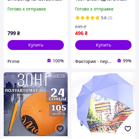
зонт автомат прочный от
24 спицы механический
Готово к отправке
Готово к отправке
дождя зонты Toprain
качественный УЦЕНКА
антишторм складной на
5.0
(2)
16 спиц темно-розовый
645
₴
799
₴
496
₴
Купить
Купить
100%
99%
Prime
Фактория - персональная техника