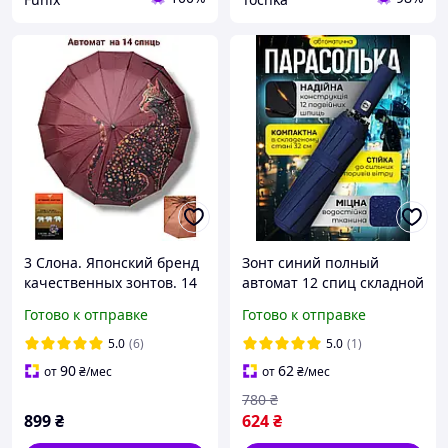
3 Слона. Японский бренд
Зонт синий полный
качественных зонтов. 14
автомат 12 спиц складной
спиц, полный автомат,
качественный зонтик
Готово к отправке
Готово к отправке
антишторм, с котиком !
мужской и женский
синий зонтики от дождя и
5.0
(6)
5.0
(1)
солнца
90
62
от
₴
/мес
от
₴
/мес
780
₴
899
₴
624
₴