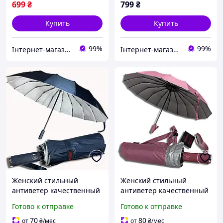
699
₴
799
₴
Купить
Купить
99%
99%
Інтернет-магазин Real-Market
Інтернет-магазин Real-Market
Женский стильный
Женский стильный
антиветер качественный
антиветер качественный
зонт автомат прочный от
зонт автомат прочный от
Готово к отправке
Готово к отправке
дождя зонты Toprain
дождя зонты Toprain
антишторм складной на
антишторм складной на
70
80
от
₴
/мес
от
₴
/мес