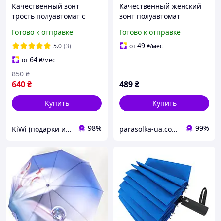
Качественный зонт
Качественный женский
трость полуавтомат с
зонт полуавтомат
чехлом 24 спицы Зонтик
складной Susino с 9
Готово к отправке
Готово к отправке
105 см диаметр с
спицами, Антишторм,
деревянной ручкой
Голубой
49
5.0
(3)
от
₴
/мес
Оранжевый KW
64
от
₴
/мес
850
₴
640
₴
489
₴
Купить
Купить
98%
99%
KiWi (подарки и декор для дома)
parasolka-ua.com.ua