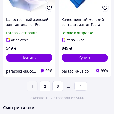
Качественный женский
Качественный женский
зонт автомат от Frei
зонт автомат от Toprain
Regen с 9 прочными
на 16 двойных спиц
Готово к отправке
Готово к отправке
спицами Антишторм
диаметр купола 105 см
система антишторм
55
85
от
₴
/мес
от
₴
/мес
549
₴
849
₴
Купить
Купить
99%
99%
parasolka-ua.com.ua
parasolka-ua.com.ua
1
2
3
...
Показано 1 - 29 товаров из 9000+
Смотри также