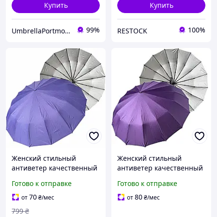
Купить
Купить
99%
100%
UmbrellaPortmone
RESTOCK
Женский стильный
Женский стильный
антиветер качественный
антиветер качественный
зонт автомат прочный от
зонт автомат прочный от
Готово к отправке
Готово к отправке
дождя зонты Toprain
дождя зонты Toprain
антишторм складной на
антишторм складной на
70
80
от
₴
/мес
от
₴
/мес
16 спиц светло-
16 спиц фиолетовый
799
₴
фиолетовы