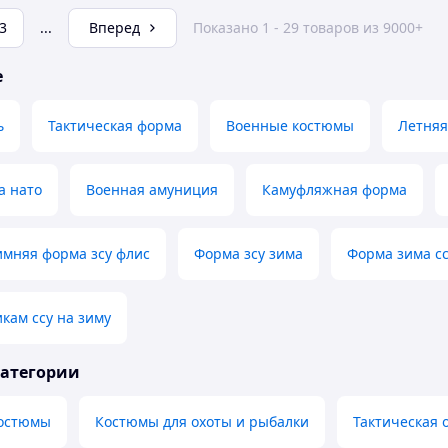
3
...
Вперед
Показано 1 - 29 товаров из 9000+
е
ь
Тактическая форма
Военные костюмы
Летняя
а нато
Военная амуниция
Камуфляжная форма
имняя форма зсу флис
Форма зсу зима
Форма зима с
кам ссу на зиму
категории
остюмы
Костюмы для охоты и рыбалки
Тактическая 