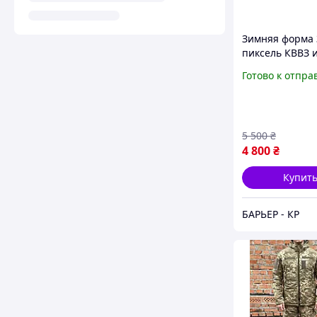
Зимняя форма
пиксель КВВЗ 
комплект из 2 
Готово к отпра
2 пар штанов.
Уставная воен
форма для зим
5 500
₴
4 800
₴
Купит
БАРЬЕР - КР