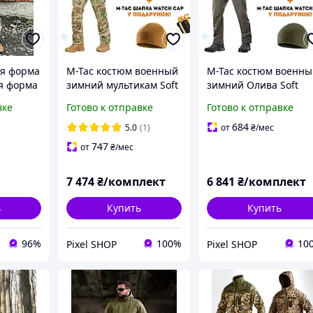
я форма
M-Tac костюм военный
M-Tac костюм военн
я форма
зимний мультикам Soft
зимний Олива Soft
юм
Shell с подстежкой,
Shell с подстежкой,
вке
Готово к отправке
Готово к отправке
сель,
Мужская военная
Мужская военная
м
зимняя форма зсу
зимняя форма зсу
684
5.0
(1)
от
₴
/мес
747
от
₴
/мес
7 474
₴/комплект
6 841
₴/комплект
ь
Купить
Купить
96%
100%
10
Pixel SHOP
Pixel SHOP