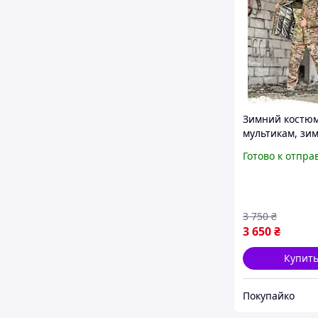
Зимний костю
мультикам, зи
форма ЗСУ мул
Готово к отпра
зимний костю
мультикам с
комбинезоном,
форма мультик
3 750
₴
3 650
₴
Купит
Покупайко