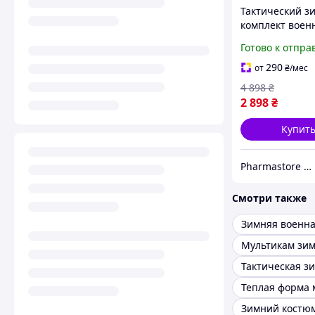
Тактический з
комплект воен
формы G8 рипс
Готово к отпра
флис Multicam
водоотталкив
290
от
₴
/мес
мультикам
4 898
₴
2 898
₴
Купит
Pharmastore DISCOUNT
Смотри также
Зимняя военн
Зимний костюм