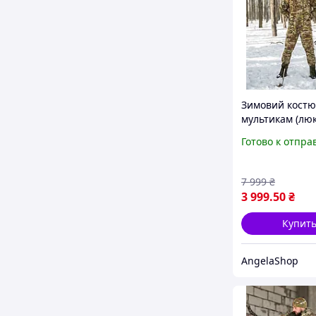
Зимовий костю
мультикам (лю
якість), зимов
Готово к отпра
для військових 
армійський те
костюм для вій
7 999
₴
3 999
.50
₴
Купит
AngelaShop