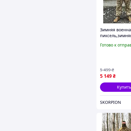
Зимняя военна
пиксель,зимня
пиксель, кост
Готово к отпра
зимний зсу пик
зимний костю
пиксель
5 499
₴
5 149
₴
Купит
SKORPION