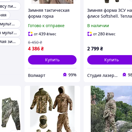
Зимняя форма всу пиксель
Зимняя тактическая
Зимняя форма ЗСУ н
няя
форма горка
флисе Softshell. Тепл
водонепроницаемая
военная форма,
Форма зимняя мультикам 48
Готово к отправке
В наличии
теплая военная форма
зимний тактический
Форма военная мультикам осень-зима на флисе зсу
комплект зимняя
костюм
439
280
от
₴
/мес
от
₴
/мес
форма для ЗСУ до -25
Армейская теплая зимняя форма
6 450
₴
4 386
₴
2 799
₴
Купить
Купить
99%
9
Волмарт
Студия лазерной гравировки