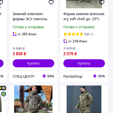
У
Зимний комплект
Форма зимняя военная
формы ЗСУ пиксель
зсу soft shell до -25°с
,
КВВЗ и ШВВЗ: 2 куртки
пиксель костюм
Готово к отправке
Готово к отправке
и 2 пары штанов (
тактический
Комплект формы
армейский куртка
385
от
₴
/мес
5.0
(1)
"четвёртка")
бушлат брюки
258
от
₴
/мес
5 500
₴
7 979
₴
3 850
₴
2 579
₴
Купить
Купить
8%
98%
90%
СПЕЦ-ЦЕНТР
PandaShop