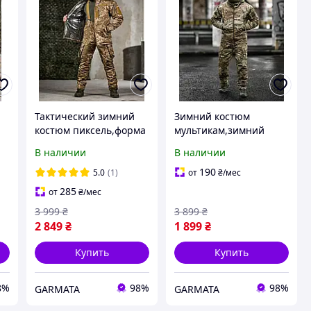
Тактический зимний
Зимний костюм
костюм пиксель,форма
мультикам,зимний
зимняя пиксель
костюм зсу,форма
В наличии
В наличии
ЗСУ,зимняя форма
военная
пиксель,костюм
зимняя,костюм
190
5.0
(1)
от
₴
/мес
бушлат штаны
мультикам на
285
от
₴
/мес
зсу,форма зима
зиму,зимняя форма для
3 999
₴
3 899
₴
зсу,теплая форм
зсу
2 849
₴
1 899
₴
Купить
Купить
8%
98%
98%
GARMATA
GARMATA