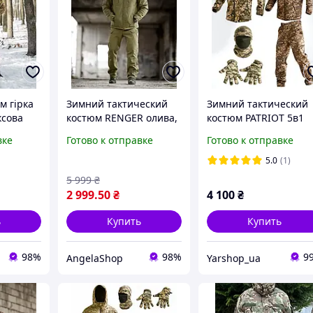
м гірка
Зимний тактический
Зимний тактический
ксова
костюм RENGER олива,
костюм PATRIOT 5в1
а форма
форма армейская
пиксель, Военная
вке
Готово к отправке
Готово к отправке
зсу,
софтшел зимняя,
зимняя форма пиксе
плий
военная форма хаки
ВСУ, Зимний комплек
5.0
(1)
ськових
для военнослужащих
пиксель 5в1
5 999
₴
2 999
.50
₴
4 100
₴
ь
Купить
Купить
98%
98%
9
AngelaShop
Yarshop_ua