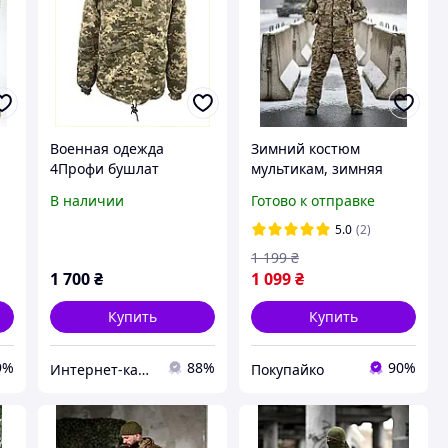
Военная одежда
Зимний костюм
4Профи бушлат
мультикам, зимняя
пиксель XXL для охоты
форма ЗСУ мультикам,
В наличии
Готово к отправке
ль
и рыбалки 8B703M10T8
тёплый костюм ЗСУ,
т
зимний костюм
5.0
(2)
мультикам, военная
1 199
₴
зимняя форма
1 700
₴
1 099
₴
Купить
Купить
9%
88%
90%
Интер​н​ет-ка​талог ​с​​ки​док "iBag.ua"
Покупайко