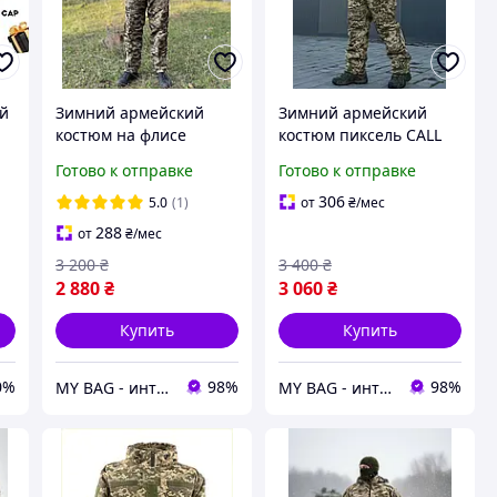
ый
Зимний армейский
Зимний армейский
костюм на флисе
костюм пиксель CALL
пиксель ЗСУ теплый
DRAGON теплый
Готово к отправке
Готово к отправке
военный зимний
военный зимний
костюм пиксель форма
костюм омни хит
306
5.0
(1)
от
₴
/мес
зимняя ВСУ пиксель
форма зимняя для ВСУ
288
от
₴
/мес
м14
3 200
₴
3 400
₴
2 880
₴
3 060
₴
Купить
Купить
0%
98%
98%
MY BAG - интернет магазин сумок, чемоданов и аксессуаров
MY BAG - интернет магазин сумок, чемоданов и аксессуаров