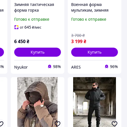
Зимняя тактическая
Военная форма
ая
форма горка
мультикам, зимняя
водонепроницаемая
военная форма,
Готово к отправке
Готово к отправке
теплая военная форма
зимняя форма ЗСУ,
комплект зимняя
зимняя форма
645
от
₴
/мес
форма для ЗСУ до -25
мультикам,
3 700
₴
тактический костюм
6 450
₴
3 199
₴
Купить
Купить
8%
98%
96%
Nyukor
ARES