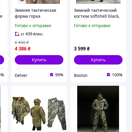
а
Зимняя тактическая
Зимний тактический
ая
форма горка
костюм softshell black,
водонепроницаемая
военная зимняя форма
Готово к отправке
Готово к отправке
теплая военная форма
чёрная теплая зсу,
комплект зимняя
Зимний костюм
439
от
₴
/мес
форма для ЗСУ до -25
полиция _M3_bgt0w
6 450
₴
4 386
₴
3 599
₴
Купить
Купить
8%
99%
100%
Delver
Boston