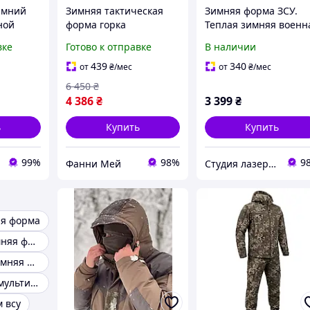
имний
Зимняя тактическая
Зимняя форма ЗСУ.
ной
форма горка
Теплая зимняя военн
топ +
водонепроницаемая
форма, тактический
вке
Готово к отправке
В наличии
 теплая
теплая военная форма
костюм
ающая
комплект зимняя
439
340
от
₴
/мес
от
₴
/мес
форма для ЗСУ до -25
6 450
₴
4 386
₴
3 399
₴
ь
Купить
Купить
99%
98%
9
Фанни Мей
Студия лазерной гравировки
ая форма
Мультикам зимняя форма
Тактическая зимняя форма
Теплая форма мультикам
 всу