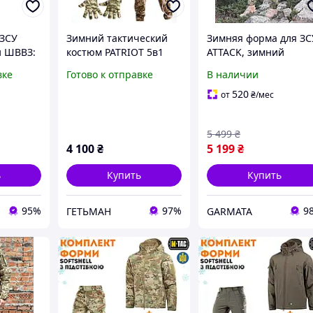
 ЗСУ
Зимний тактический
Зимняя форма для ЗС
и ШВВЗ:
костюм PATRIOT 5в1
ATTACK, зимний
курток и
пиксель, Зимняя
костюм мультикам зсу
вке
Готово к отправке
В наличии
военная форма
армейский теплый
ная
пиксель ВСУ, Военная
костюм мультикам
520
от
₴
/мес
ы
форма
5 499
₴
4 100
₴
5 199
₴
ь
Купить
Купить
95%
97%
9
ГЕТЬМАН
GARMATA