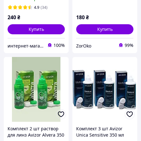
жидкость для очистки,
FOG Спрей 20 мл S009
дезинфекции и хранения
Fashion Style
4.9
(34)
мягких контактных линз
240
₴
180
₴
Купить
Купить
100%
99%
интернет-магазин "ВЗГЛЯД"
ZorOko
Комплект 2 шт раствор
Комплект 3 шт Avizor
для линз Avizor Alvera 350
Unica Sensitive 350 мл