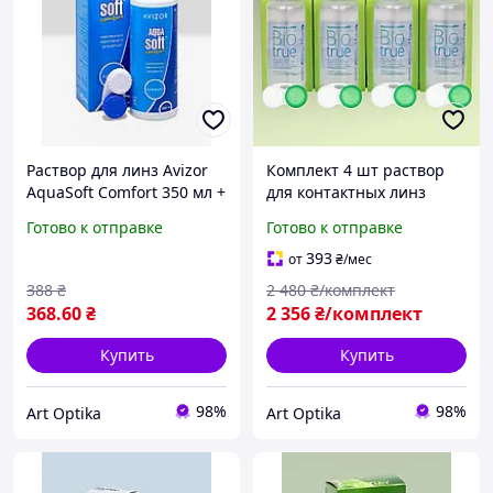
Раствор для линз Avizor
Комплект 4 шт раствор
AquaSoft Comfort 350 мл +
для контактных линз
контейнер, жидкость для
Bausch & Lomb Biotrue
Готово к отправке
Готово к отправке
контактных линз
360 мл с контейнером
жидкость вода для линз
393
от
₴
/мес
уход дезинфекция
388
₴
2 480
₴/комплект
368
.60
₴
2 356
₴/комплект
Купить
Купить
98%
98%
Art Optika
Art Optika