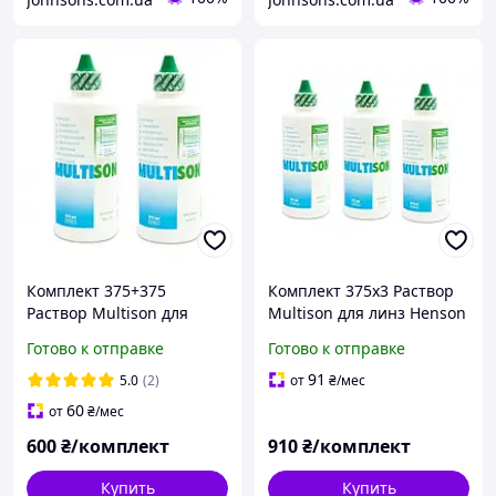
Комплект 375+375
Комплект 375х3 Раствор
Раствор Multison для
Multison для линз Henson
линз Henson , жидкость,
, жидкость, Мультисон,
Готово к отправке
Готово к отправке
Мультисон, вода для линз
вода для линз
91
5.0
(2)
от
₴
/мес
60
от
₴
/мес
600
₴/комплект
910
₴/комплект
Купить
Купить