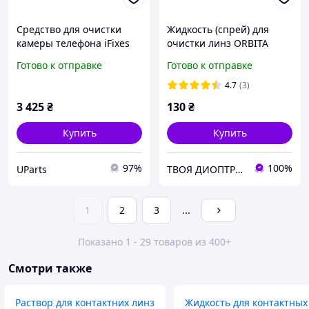
Средство для очистки
Жидкость (спрей) для
камеры телефона iFixes
очистки линз ORBITA
iS900, 1 л + жидкость для
Glasses cleaner, 60 мл
Готово к отправке
Готово к отправке
восстановления линз
(цвет флакона в
камеры iFixes iS30
ассортименте)
4.7
(3)
3 425
₴
130
₴
Купить
Купить
97%
100%
UParts
ТВОЯ ДИОПТРИЯ
1
2
3
...
Показано 1 - 29 товаров из 400+
Смотри также
Раствор для контактних линз
Жидкость для контактных