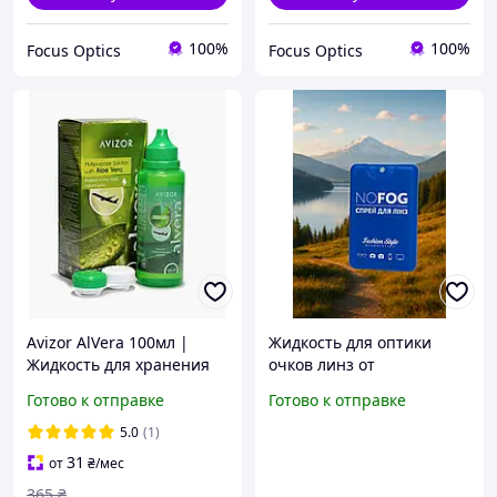
100%
100%
Focus Optics
Focus Optics
Avizor AlVera 100мл |
Жидкость для оптики
Жидкость для хранения
очков линз от
контактных линз |
запотевания очистка NO
Готово к отправке
Готово к отправке
Раствор для контактных
FOG Спрей 20 мл S009
линз
Fashion Style
5.0
(1)
31
от
₴
/мес
365
₴