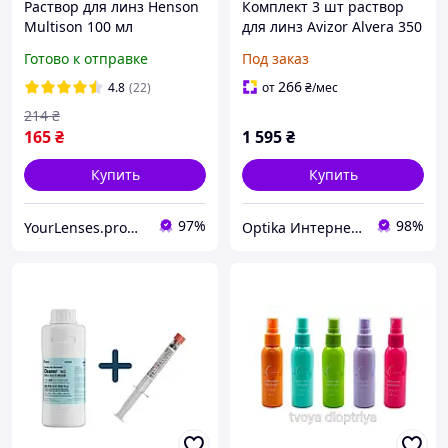
Раствор для линз Henson
Комплект 3 шт раствор
Multison 100 мл
для линз Avizor Alvera 350
многофункциональная
мл + контейнер Авизор
Готово к отправке
Под заказ
жидкость для очистки,
Алвера жидкость вода
дезинфекции и хранения
для линз с алоэ вера
266
4.8
(22)
от
₴
/мес
мягких контактных линз
214
₴
165
₴
1 595
₴
Купить
Купить
97%
98%
YourLenses.prom.ua
Optika Интернет Магазин