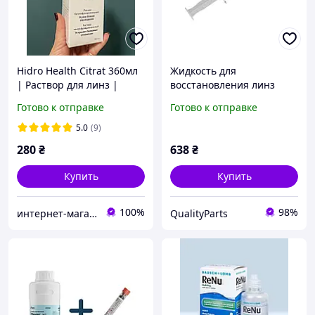
Hidro Health Citrat 360мл
Жидкость для
| Раствор для линз |
восстановления линз
Жидкость для очистки
камеры iFixes iS30 от
Готово к отправке
Готово к отправке
контактных линз |
царапин
Цитрат
5.0
(9)
280
₴
638
₴
Купить
Купить
100%
98%
интернет-магазин "ВЗГЛЯД"
QualityParts