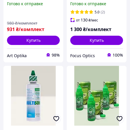
мл + контейнер Авизор
Раствор для линз , уника,
Готово к отправке
Готово к отправке
Алвера жидкость вода
юника, жидкость, вода
для линз с алоэ вера
для линз
5.0
(2)
130
от
₴
/мес
980
₴/комплект
931
₴/комплект
1 300
₴/комплект
Купить
Купить
98%
100%
Art Optika
Focus Optics