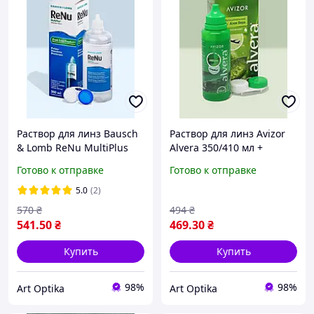
Раствор для линз Bausch
Раствор для линз Avizor
& Lomb ReNu MultiPlus
Alvera 350/410 мл +
360 мл + контейнер,
контейнер Авизор Алвера
Готово к отправке
Готово к отправке
жидкость для контактных
жидкость вода для линз с
линз
алоэ вера
5.0
(2)
многофункциональный
570
₴
494
₴
раствор
541
.50
₴
469
.30
₴
Купить
Купить
98%
98%
Art Optika
Art Optika