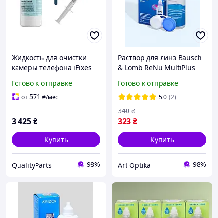
Жидкость для очистки
Раствор для линз Bausch
камеры телефона iFixes
& Lomb ReNu MultiPlus
iS900, 1 л + жидкость для
120 мл + контейнер,
Готово к отправке
Готово к отправке
восстановления линз
жидкость для контактных
камеры iFixes iS30
линз
571
от
₴
/мес
5.0
(2)
340
₴
3 425
₴
323
₴
Купить
Купить
98%
98%
QualityParts
Art Optika