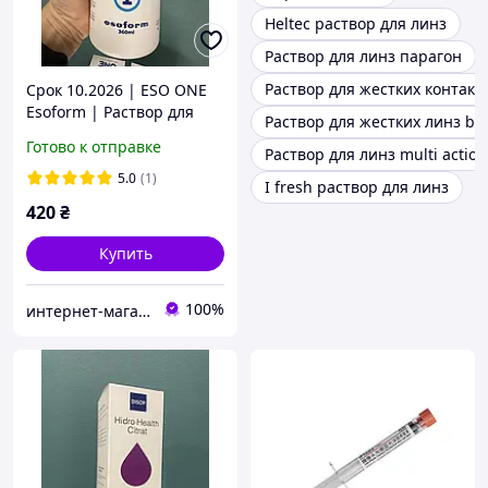
Heltec раствор для линз
Раствор для линз парагон
Раствор для жестких контакт
Срок 10.2026 | ESO ONE
Esoform | Раствор для
Раствор для жестких линз bo
контактных линз 360 мл |
Готово к отправке
Раствор для линз multi action
Жидкость для линз |
Раствор с гиалуроновой
5.0
(1)
I fresh раствор для линз
кислотой
420
₴
Купить
100%
интернет-магазин "ВЗГЛЯД"