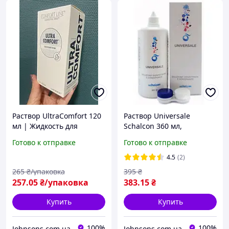
Раствор UltraComfort 120
Раствор Universale
мл | Жидкость для
Schalcon 360 мл,
контактных линз |
Жидкость для контактных
Готово к отправке
Готово к отправке
Comfort Line Ultra Comfort
линз, Раствор для
комплексний раствор
контактных линз
4.5
(2)
265
₴/упаковка
395
₴
257
.05
₴/упаковка
383
.15
₴
Купить
Купить
100%
100%
Johnsons.com.ua
Johnsons.com.ua