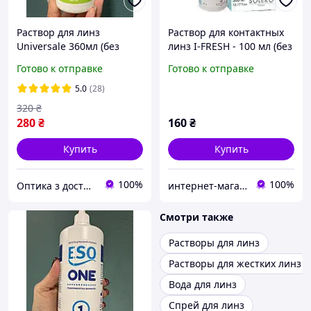
Раствор для линз
Раствор для контактных
Universale 360мл (без
линз I-FRESH - 100 мл (без
контейнера) | Раствор
контейнера), Жидкость
Готово к отправке
Готово к отправке
для линз Universale
для линз I FRESH Soleco
Esoform | Жидкость для
5.0
(28)
линз
320
₴
280
₴
160
₴
Купить
Купить
100%
100%
Оптика з доставкою
интернет-магазин "ВЗГЛЯД"
Смотри также
Растворы для линз
Растворы для жестких линз
Вода для линз
Спрей для линз