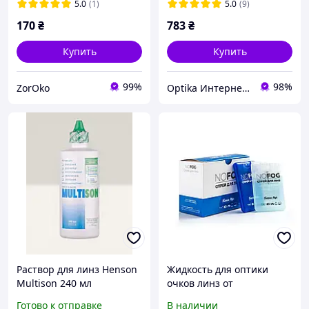
Multison Henson
жидкость вода для линз
5.0
(1)
5.0
(9)
Опти-Фри Пур Моист
170
₴
783
₴
Купить
Купить
99%
98%
ZorOko
Optika Интернет Магазин
Раствор для линз Henson
Жидкость для оптики
Multison 240 мл
очков линз от
многофункциональная
запотевания очистка NO
Готово к отправке
В наличии