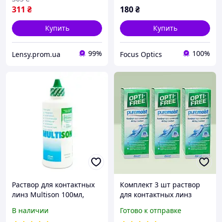
311
₴
180
₴
Купить
Купить
99%
100%
Lensy.prom.ua
Focus Optics
Раствор для контактных
Комплект 3 шт раствор
линз Multison 100мл,
для контактных линз
Жидкость для линз
Alcon Opti-Free PureMoist
В наличии
Готово к отправке
Мультисон, Вода для линз
300 мл + контейнер