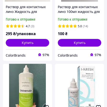
Раствор для контактных
Раствор для контактных
линз Жидкость для
линз 100мл жидкость для
контактных линз Раствор
контактных линз
Готово к отправке
Готово к отправке
для цветных линз
Очиститель контактных
линз
4.7
(3)
5.0
(14)
295
₴/упаковка
100
₴
Купить
Купить
97%
97%
ColorBrands
ColorBrands