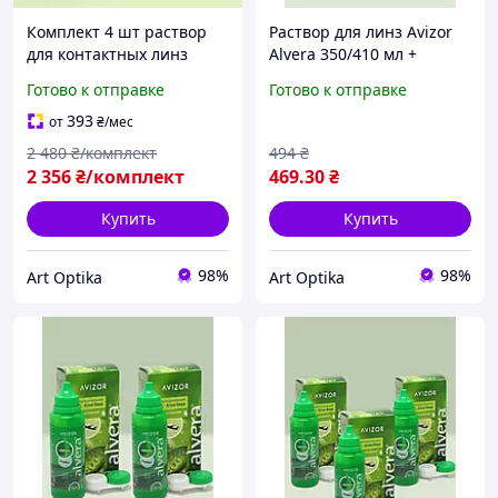
Комплект 4 шт раствор
Раствор для линз Avizor
для контактных линз
Alvera 350/410 мл +
Bausch & Lomb Biotrue
контейнер Авизор Алвера
Готово к отправке
Готово к отправке
360 мл с контейнером
жидкость вода для линз с
жидкость вода для линз
алоэ вера
393
от
₴
/мес
уход дезинфекция
многофункциональный
2 480
₴/комплект
494
₴
раствор
2 356
₴/комплект
469
.30
₴
Купить
Купить
98%
98%
Art Optika
Art Optika