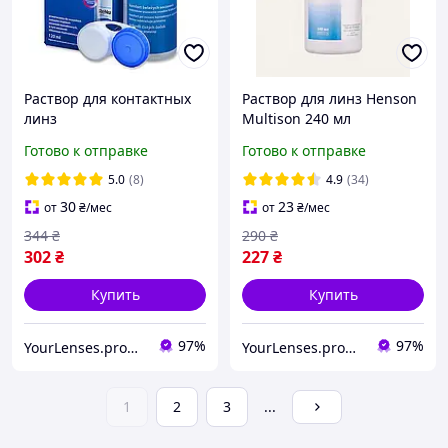
Раствор для контактных
Раствор для линз Henson
линз
Multison 240 мл
многофункциональный
многофункциональная
Готово к отправке
Готово к отправке
Bausch + Lomb ReNu
жидкость для очистки,
MultiPlus 120 мл
дезинфекции и хранения
5.0
(8)
4.9
(34)
мягких контактных линз
30
23
от
₴
/мес
от
₴
/мес
344
₴
290
₴
302
₴
227
₴
Купить
Купить
97%
97%
YourLenses.prom.ua
YourLenses.prom.ua
1
2
3
...