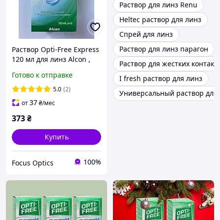
Раствор для линз Renu
Heltec раствор для линз
Спрей для линз
Раствор для линз парагон
Раствор Opti-Free Express
120 мл для линз Alcon ,
Раствор для жестких контакт
Оптифри, вода для линз.
Готово к отправке
I fresh раствор для линз
Жидкость
5.0
(2)
Универсальный раствор для 
37
от
₴
/мес
373
₴
Купить
100%
Focus Optics