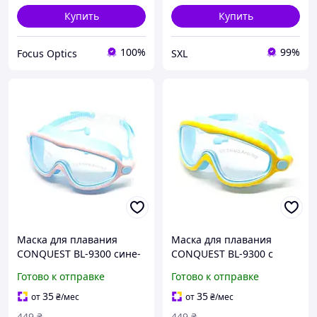
Купить
Купить
100%
99%
Focus Optics
SXL
Маска для плавания
Маска для плавания
CONQUEST BL-9300 сине-
CONQUEST BL-9300 с
розовая
поликарбонатными
Готово к отправке
Готово к отправке
поликарбонатные линзы
линзами и силиконовым
силиконовый
уплотнителем синяя-
35
35
от
₴
/мес
от
₴
/мес
уплотнитель для
желтая для
449
₴
449
₴