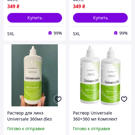
открытой
349
₴
349
₴
Купить
Купить
99%
99%
SXL
SXL
Раствор для линз
Раствор Universale
Universale 360мл (без
360+360 мл Комплект
контейнера) | Раствор
Готово к отправке
Готово к отправке
для линз Universale