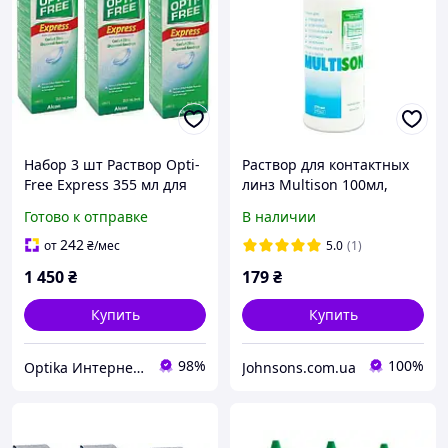
Набор 3 шт Раствор Opti-
Раствор для контактных
Free Express 355 мл для
линз Multison 100мл,
линз Alcon , Оптифри,
Жидкость для линз
Готово к отправке
В наличии
вода для линз. Жидкость
Мультисон, Вода для линз
Multison Henson
242
от
₴
/мес
5.0
(1)
1 450
₴
179
₴
Купить
Купить
98%
100%
Optika Интернет Магазин
Johnsons.com.ua