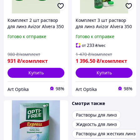
Комплект 2 шт раствор
Комплект 3 шт раствор
для линз Avizor Alvera 350
для линз Avizor Alvera 350
мл + контейнер Авизор
мл + контейнер Авизор
Готово к отправке
Готово к отправке
Алвера жидкость вода
Алвера жидкость вода
для линз с алоэ вера
для линз с алоэ вера
233
от
₴
/мес
980
₴/комплект
1 470
₴/комплект
931
₴/комплект
1 396
.50
₴/комплект
Купить
Купить
98%
98%
Art Optika
Art Optika
Смотри также
Растворы для линз
Жидкость для линз
Растворы для жестких линз