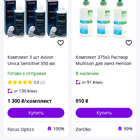
Комплект 3 шт Avizor
Комплект 375х3 Раствор
Unica Sensitive 350 мл
Multison для линз Henson
Раствор для линз , уника,
, жидкость, Мультисон,
Готово к отправке
В наличии
юника, жидкость, вода
вода для линз
для линз
91
5.0
(2)
от
₴
/мес
130
от
₴
/мес
1 300
₴/комплект
910
₴
Купить
Купить
100%
99%
Focus Optics
ZorOko