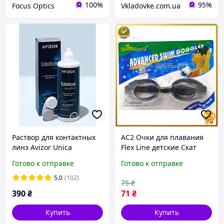
100%
95%
Focus Optics
Vkladovke.com.ua
Раствор для контактных
AC2 Очки для плавания
линз Avizor Unica
Flex Line детские Скат
Sensitive 350 мл
Черные для мальчиков и
Готово к отправке
Готово к отправке
универсальный раствор +
девочек с прозрачными
контейнер для линз
линзами для в DE
5.0
(102)
75
₴
390
₴
71
₴
Купить
Купить