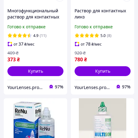
Многофункциональный
Раствор для контактных
раствор для контактных
линз
линз OPTI-FREE EXPRESS
многофункциональный
Готово к отправке
Готово к отправке
120 мл
Alcon OPTI-FREE Pure
Moist 300 мл
4.9
(11)
5.0
(8)
37
78
от
₴
/мес
от
₴
/мес
409
₴
920
₴
373
₴
780
₴
Купить
Купить
97%
97%
YourLenses.prom.ua
YourLenses.prom.ua