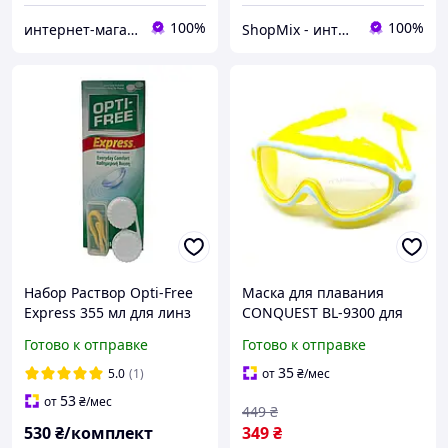
100%
100%
интернет-магазин "ВЗГЛЯД"
ShopMix - интернет-магазин сумок и аксессуаров
Набор Раствор Opti-Free
Маска для плавания
Express 355 мл для линз
CONQUEST BL-9300 для
Оптифри вода для линз
открытой воды
Готово к отправке
Готово к отправке
Жидкость пинцет,
поликарбонатные линзы
контейнер
гипоаллергенная желто-
35
5.0
(1)
от
₴
/мес
синяя
53
от
₴
/мес
449
₴
530
₴/комплект
349
₴