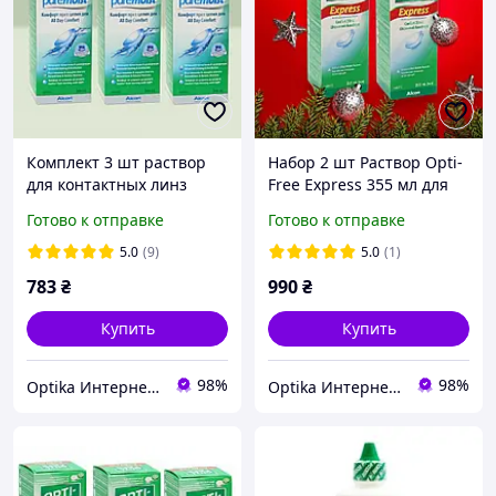
Комплект 3 шт раствор
Набор 2 шт Раствор Opti-
для контактных линз
Free Express 355 мл для
Alcon Opti-Free PureMoist
линз Alcon , Оптифри,
Готово к отправке
Готово к отправке
300 мл + контейнер
вода для линз. Жидкость
жидкость вода для линз
5.0
(9)
5.0
(1)
Опти-Фри Пур Моист
783
₴
990
₴
Купить
Купить
98%
98%
Optika Интернет Магазин
Optika Интернет Магазин