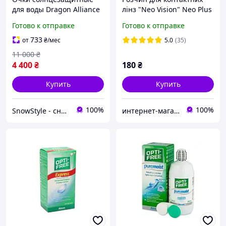
для воды Dragon Alliance
лінз "Neo Vision" Neo Plus
Vantage H2O Polar Matte
/ Нео плюс 360 мл.
Готово к отправке
Готово к отправке
Black Lumalens Blue
Ionized Polarized
733
от
₴
/мес
5.0
(35)
11 000
₴
4 400
₴
180
₴
Купить
Купить
100%
100%
SnowStyle - снаряжение для спорта и туризма по лучшим ценам!
интернет-магазин "ВЗГЛЯД"