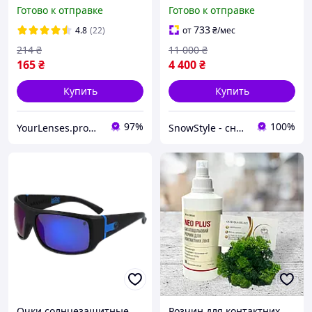
многофункциональная
Flare H2O Polar Matte
Готово к отправке
Готово к отправке
жидкость для очистки,
Black Lumalens Green
дезинфекции и хранения
Ionized Polarized
733
4.8
(22)
от
₴
/мес
мягких контактных линз
214
₴
11 000
₴
165
₴
4 400
₴
Купить
Купить
97%
100%
YourLenses.prom.ua
SnowStyle - снаряжение для спорта и туризма по лучшим ценам!
Очки солнцезащитные
Розчин для контактних