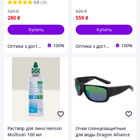
Esoform | Жидкость для
5.0
(28)
линз
320
₴
620
₴
280
₴
559
₴
Купить
Купить
100%
100%
Оптика з доставкою
Оптика з доставкою
Раствор для линз Henson
Очки солнцезащитные
Multison 100 мл
для воды Dragon Alliance