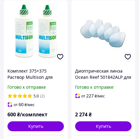
Комплект 375+375
Диоптрическая линза
Раствор Multison для
Ocean Reef 501842ALP для
линз Henson , жидкость,
маски высокая
Готово к отправке
Готово к отправке
Мультисон, вода для линз
прозрачность четкость
изображения под водой.
227
5.0
(2)
от
₴
/мес
60
от
₴
/мес
600
₴/комплект
2 274
₴
Купить
Купить